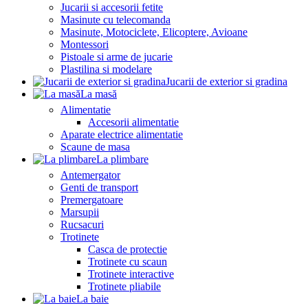
Jucarii si accesorii fetite
Masinute cu telecomanda
Masinute, Motociclete, Elicoptere, Avioane
Montessori
Pistoale si arme de jucarie
Plastilina si modelare
Jucarii de exterior si gradina
La masă
Alimentatie
Accesorii alimentatie
Aparate electrice alimentatie
Scaune de masa
La plimbare
Antemergator
Genti de transport
Premergatoare
Marsupii
Rucsacuri
Trotinete
Casca de protectie
Trotinete cu scaun
Trotinete interactive
Trotinete pliabile
La baie