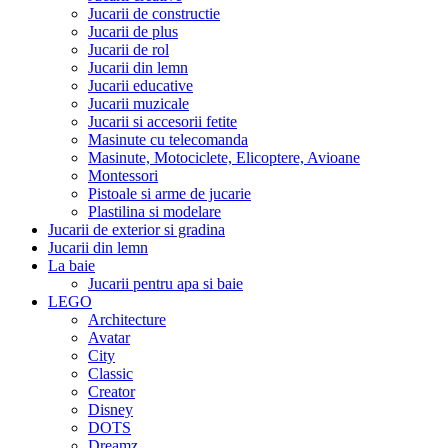
Jucarii de constructie
Jucarii de plus
Jucarii de rol
Jucarii din lemn
Jucarii educative
Jucarii muzicale
Jucarii si accesorii fetite
Masinute cu telecomanda
Masinute, Motociclete, Elicoptere, Avioane
Montessori
Pistoale si arme de jucarie
Plastilina si modelare
Jucarii de exterior si gradina
Jucarii din lemn
La baie
Jucarii pentru apa si baie
LEGO
Architecture
Avatar
City
Classic
Creator
Disney
DOTS
Dreamz