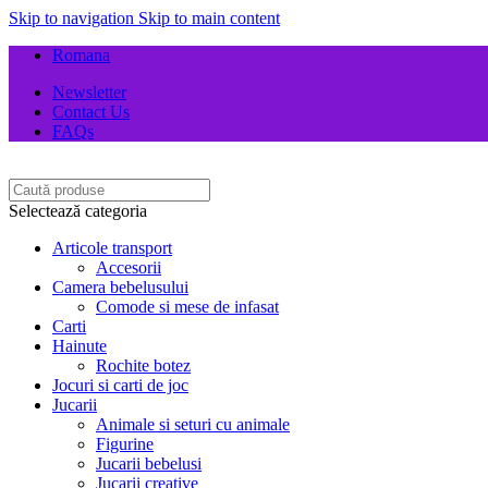
Skip to navigation
Skip to main content
Romana
Newsletter
Contact Us
FAQs
Selectează categoria
Articole transport
Accesorii
Camera bebelusului
Comode si mese de infasat
Carti
Hainute
Rochite botez
Jocuri si carti de joc
Jucarii
Animale si seturi cu animale
Figurine
Jucarii bebelusi
Jucarii creative