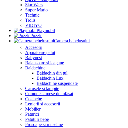
Star Wars
Super Mario
Technic
Trolls
VIDIYO
Playmobil
Puzzle
Camera bebelusului
Accesorii
Aparatoare patut
Babynest
Balansoare si leagane
Baldachine
Baldachin din tul
Baldachin Lux
Baldachine suspendate
Carusele si lampite
Comode si mese de infasat
Cos bebe
Lenjerii si accesorii
Mobilier
Paturici
Patuturi bebe
Prosoape si museline