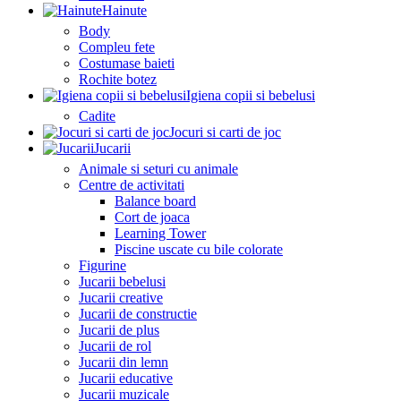
Hainute
Body
Compleu fete
Costumase baieti
Rochite botez
Igiena copii si bebelusi
Cadite
Jocuri si carti de joc
Jucarii
Animale si seturi cu animale
Centre de activitati
Balance board
Cort de joaca
Learning Tower
Piscine uscate cu bile colorate
Figurine
Jucarii bebelusi
Jucarii creative
Jucarii de constructie
Jucarii de plus
Jucarii de rol
Jucarii din lemn
Jucarii educative
Jucarii muzicale