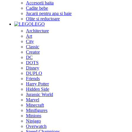
Accesorii baita
Cadite bebe
Jucarii pentru apa si baie
Olite si reductoare
LEGO
Architecture
Art
City
Classic
Creator
DC
DOTS
Disney
DUPLO
Friends
Harry Potter
Hidden Side
Jurassic World
Marvel
Minecraft
Minifigures
Minions
Ninjago
Overwatch
Speed Champions