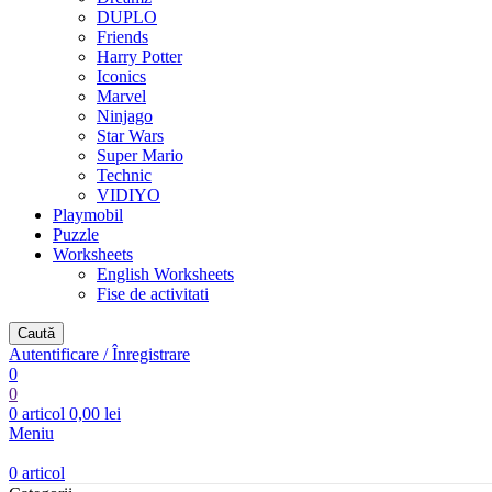
DUPLO
Friends
Harry Potter
Iconics
Marvel
Ninjago
Star Wars
Super Mario
Technic
VIDIYO
Playmobil
Puzzle
Worksheets
English Worksheets
Fise de activitati
Caută
Autentificare / Înregistrare
0
0
0
articol
0,00
lei
Meniu
0
articol