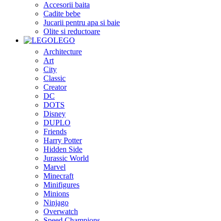
Accesorii baita
Cadite bebe
Jucarii pentru apa si baie
Olite si reductoare
LEGO
Architecture
Art
City
Classic
Creator
DC
DOTS
Disney
DUPLO
Friends
Harry Potter
Hidden Side
Jurassic World
Marvel
Minecraft
Minifigures
Minions
Ninjago
Overwatch
Speed Champions