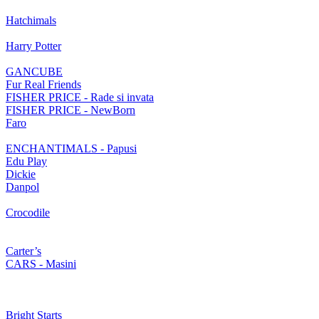
Hatchimals
Harry Potter
GANCUBE
Fur Real Friends
FISHER PRICE - Rade si invata
FISHER PRICE - NewBorn
Faro
ENCHANTIMALS - Papusi
Edu Play
Dickie
Danpol
Crocodile
Carter’s
CARS - Masini
Bright Starts