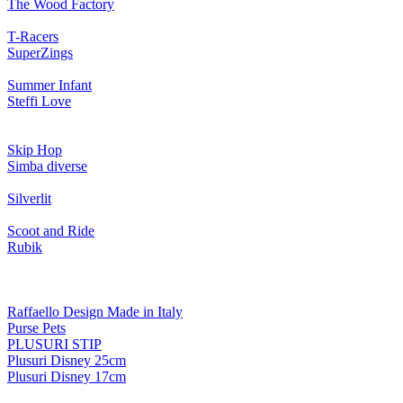
The Wood Factory
T-Racers
SuperZings
Summer Infant
Steffi Love
Skip Hop
Simba diverse
Silverlit
Scoot and Ride
Rubik
Raffaello Design Made in Italy
Purse Pets
PLUSURI STIP
Plusuri Disney 25cm
Plusuri Disney 17cm