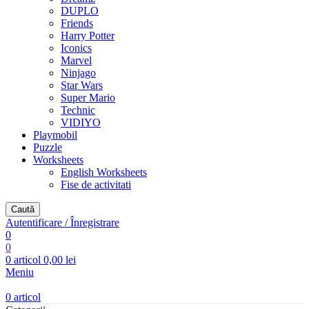
DUPLO
Friends
Harry Potter
Iconics
Marvel
Ninjago
Star Wars
Super Mario
Technic
VIDIYO
Playmobil
Puzzle
Worksheets
English Worksheets
Fise de activitati
Caută
Autentificare / Înregistrare
0
0
0
articol
0,00
lei
Meniu
0
articol