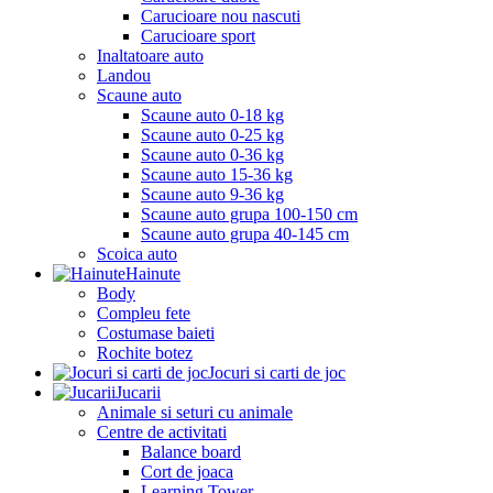
Carucioare nou nascuti
Carucioare sport
Inaltatoare auto
Landou
Scaune auto
Scaune auto 0-18 kg
Scaune auto 0-25 kg
Scaune auto 0-36 kg
Scaune auto 15-36 kg
Scaune auto 9-36 kg
Scaune auto grupa 100-150 cm
Scaune auto grupa 40-145 cm
Scoica auto
Hainute
Body
Compleu fete
Costumase baieti
Rochite botez
Jocuri si carti de joc
Jucarii
Animale si seturi cu animale
Centre de activitati
Balance board
Cort de joaca
Learning Tower