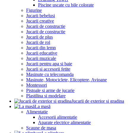
Piscine uscate cu bile colorate
Figurine
Jucarii bebelusi
Jucarii creative
Jucarii de constructie
Jucarii de constructie
Jucarii de plus
Jucarii de rol
Jucarii din lemn
Jucarii educative
Jucarii muzicale
Jucarii pentru apa si baie
Jucarii si accesorii fetite
Masinute cu telecomanda
Masinute, Motociclete, Elicoptere, Avioane
Montessori
Pistoale si arme de jucarie
Plastilina si modelare
Jucarii de exterior si gradina
La masă
Alimentatie
Accesorii alimentatie
Aparate electrice alimentatie
Scaune de masa