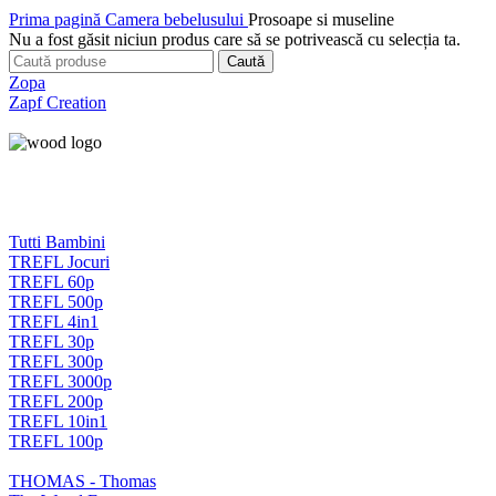
Prima pagină
Camera bebelusului
Prosoape si museline
Nu a fost găsit niciun produs care să se potrivească cu selecția ta.
Caută
Zopa
Zapf Creation
Tutti Bambini
TREFL Jocuri
TREFL 60p
TREFL 500p
TREFL 4in1
TREFL 30p
TREFL 300p
TREFL 3000p
TREFL 200p
TREFL 10in1
TREFL 100p
THOMAS - Thomas