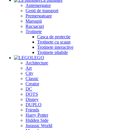
La plimbare
Antemergator
Genti de transport
Premergatoare
Marsupii
Rucsacuri
Trotinete
Casca de protectie
Trotinete cu scaun
Trotinete interactive
Trotinete pliabile
LEGO
Architecture
Art
City
Classic
Creator
DC
DOTS
Disney
DUPLO
Friends
Harry Potter
Hidden Side
Jurassic World