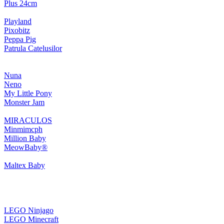
Plus 24cm
Playland
Pixobitz
Peppa Pig
Patrula Catelusilor
Nuna
Neno
My Little Pony
Monster Jam
MIRACULOS
Minmimcph
Million Baby
MeowBaby®
Maltex Baby
LEGO Ninjago
LEGO Minecraft