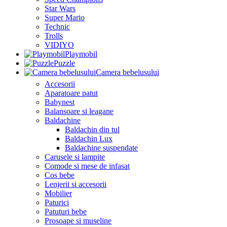
Star Wars
Super Mario
Technic
Trolls
VIDIYO
Playmobil
Puzzle
Camera bebelusului
Accesorii
Aparatoare patut
Babynest
Balansoare si leagane
Baldachine
Baldachin din tul
Baldachin Lux
Baldachine suspendate
Carusele si lampite
Comode si mese de infasat
Cos bebe
Lenjerii si accesorii
Mobilier
Paturici
Patuturi bebe
Prosoape si museline