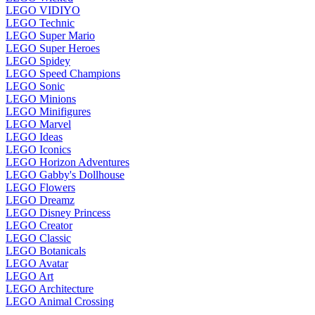
LEGO VIDIYO
LEGO Technic
LEGO Super Mario
LEGO Super Heroes
LEGO Spidey
LEGO Speed Champions
LEGO Sonic
LEGO Minions
LEGO Minifigures
LEGO Marvel
LEGO Ideas
LEGO Iconics
LEGO Horizon Adventures
LEGO Gabby's Dollhouse
LEGO Flowers
LEGO Dreamz
LEGO Disney Princess
LEGO Creator
LEGO Classic
LEGO Botanicals
LEGO Avatar
LEGO Art
LEGO Architecture
LEGO Animal Crossing