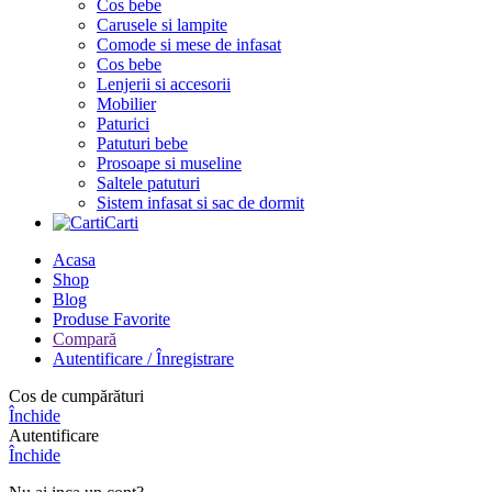
Cos bebe
Carusele si lampite
Comode si mese de infasat
Cos bebe
Lenjerii si accesorii
Mobilier
Paturici
Patuturi bebe
Prosoape si museline
Saltele patuturi
Sistem infasat si sac de dormit
Carti
Acasa
Shop
Blog
Produse Favorite
Compară
Autentificare / Înregistrare
Cos de cumpărături
Închide
Autentificare
Închide