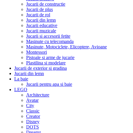
Jucarii de constructie
Jucarii de plus
Jucarii de rol
Jucarii din lemn
Jucarii educative
Jucarii muzicale
Jucarii si accesorii fetite
Masinute cu telecomanda
Masinute, Motociclete, Elicoptere, Avioane
Montessori
Pistoale si arme de jucarie
Plastilina si modelare
Jucarii de exterior si gradina
Jucarii din lemn
La baie
Jucarii pentru apa si baie
LEGO
Architecture
Avatar
City
Classic
Creator
Disney
DOTS
Dreamz