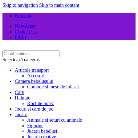
Skip to navigation
Skip to main content
Romana
Newsletter
Contact Us
FAQs
Selectează categoria
Articole transport
Accesorii
Camera bebelusului
Comode si mese de infasat
Carti
Hainute
Rochite botez
Jocuri si carti de joc
Jucarii
Animale si seturi cu animale
Figurine
Jucarii bebelusi
Jucarii creative