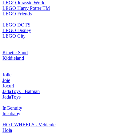
LEGO Jurassic World
LEGO Harry Potter TM
LEGO Friends
LEGO DOTS
LEGO Disney
LEGO City
Kinetic Sand
Kiddieland
Jolie
Joie
Jocuri
JadaToys - Batman
JadaToys
InGenuity
Incababy
HOT WHEELS - Vehicule
Hola