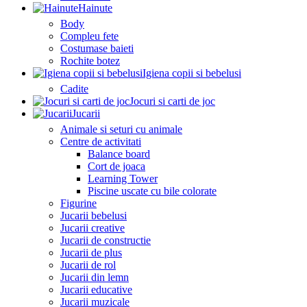
Hainute
Body
Compleu fete
Costumase baieti
Rochite botez
Igiena copii si bebelusi
Cadite
Jocuri si carti de joc
Jucarii
Animale si seturi cu animale
Centre de activitati
Balance board
Cort de joaca
Learning Tower
Piscine uscate cu bile colorate
Figurine
Jucarii bebelusi
Jucarii creative
Jucarii de constructie
Jucarii de plus
Jucarii de rol
Jucarii din lemn
Jucarii educative
Jucarii muzicale