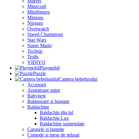
Marvel
Minecraft
Minifigures
Minions
Ninjago
Overwatch
Speed Champions
Star Wars
Super Mario
Technic
Trolls
VIDIYO
Playmobil
Puzzle
Camera bebelusului
Accesorii
Aparatoare patut
Babynest
Balansoare si leagane
Baldachine
Baldachin din tul
Baldachin Lux
Baldachine suspendate
Carusele si lampite
Comode si mese de infasat