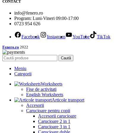
CONTACT
info@fenero.ro
Program: Luni-Vineri 09:00-17:00
0723 954 626
Facebook
Instagram
YouTube
TikTok
Fenero.ro
2022
Caută
Meniu
Categorii
Worksheets
Fise de activitati
English Worksheets
Articole transport
Accesorii
Carucioare pentru copii
Accesorii carucioare
Carucioare 2 in 1
Carucioare 3 in 1
Carucioare duble