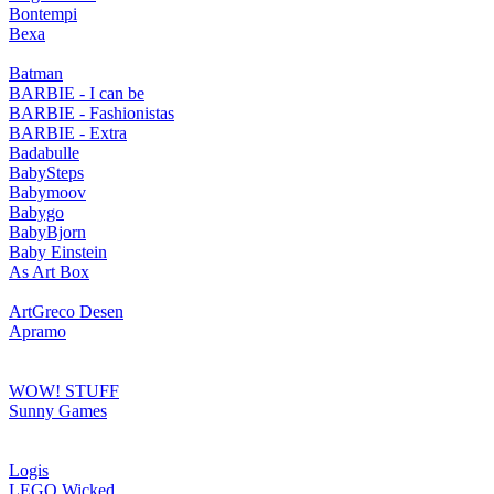
Bontempi
Bexa
Batman
BARBIE - I can be
BARBIE - Fashionistas
BARBIE - Extra
Badabulle
BabySteps
Babymoov
Babygo
BabyBjorn
Baby Einstein
As Art Box
ArtGreco Desen
Apramo
WOW! STUFF
Sunny Games
Logis
LEGO Wicked