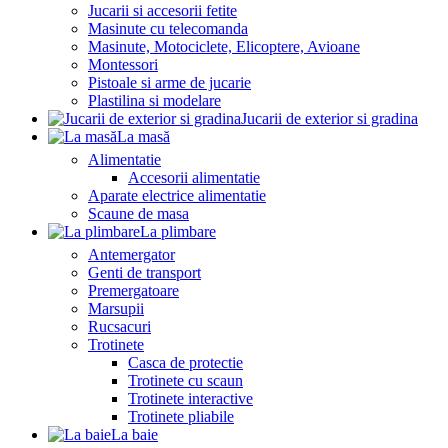
Jucarii si accesorii fetite
Masinute cu telecomanda
Masinute, Motociclete, Elicoptere, Avioane
Montessori
Pistoale si arme de jucarie
Plastilina si modelare
Jucarii de exterior si gradina
La masă
Alimentatie
Accesorii alimentatie
Aparate electrice alimentatie
Scaune de masa
La plimbare
Antemergator
Genti de transport
Premergatoare
Marsupii
Rucsacuri
Trotinete
Casca de protectie
Trotinete cu scaun
Trotinete interactive
Trotinete pliabile
La baie