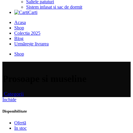
Saltele patuturi
Sistem infasat si sac de dormit
Carti
Acasa
Shop
Colectia 2025
Blog
Urmărește livrarea
Shop
Prosoape si museline
Categorii
Închide
Disponibilitate
Ofertă
In stoc