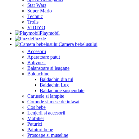
Star Wars
Super Mario
Technic
Trolls
VIDIYO
Playmobil
Puzzle
Camera bebelusului
Accesorii
Aparatoare patut
Babynest
Balansoare si leagane
Baldachine
Baldachin din tul
Baldachin Lux
Baldachine suspendate
Carusele si lampite
Comode si mese de infasat
Cos bebe
Lenjerii si accesorii
Mobilier
Paturici
Patuturi bebe
Prosoape si museline