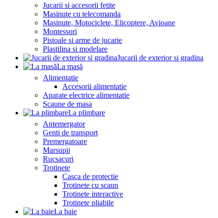
Jucarii si accesorii fetite
Masinute cu telecomanda
Masinute, Motociclete, Elicoptere, Avioane
Montessori
Pistoale si arme de jucarie
Plastilina si modelare
Jucarii de exterior si gradina
La masă
Alimentatie
Accesorii alimentatie
Aparate electrice alimentatie
Scaune de masa
La plimbare
Antemergator
Genti de transport
Premergatoare
Marsupii
Rucsacuri
Trotinete
Casca de protectie
Trotinete cu scaun
Trotinete interactive
Trotinete pliabile
La baie