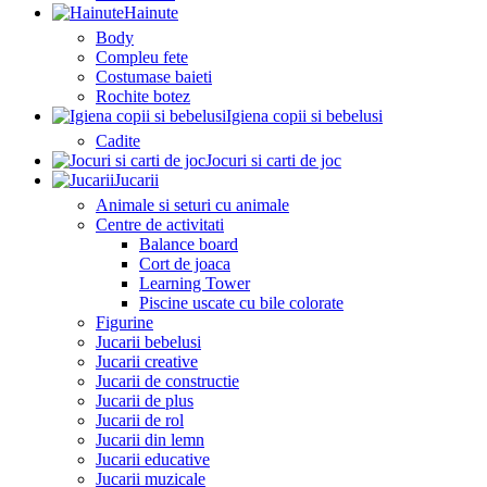
Hainute
Body
Compleu fete
Costumase baieti
Rochite botez
Igiena copii si bebelusi
Cadite
Jocuri si carti de joc
Jucarii
Animale si seturi cu animale
Centre de activitati
Balance board
Cort de joaca
Learning Tower
Piscine uscate cu bile colorate
Figurine
Jucarii bebelusi
Jucarii creative
Jucarii de constructie
Jucarii de plus
Jucarii de rol
Jucarii din lemn
Jucarii educative
Jucarii muzicale