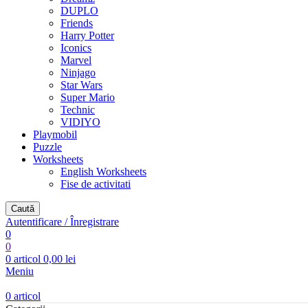
DUPLO
Friends
Harry Potter
Iconics
Marvel
Ninjago
Star Wars
Super Mario
Technic
VIDIYO
Playmobil
Puzzle
Worksheets
English Worksheets
Fise de activitati
Caută
Autentificare / Înregistrare
0
0
0
articol
0,00
lei
Meniu
0
articol