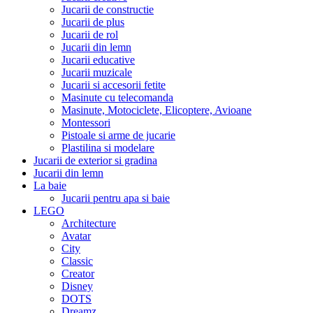
Jucarii de constructie
Jucarii de plus
Jucarii de rol
Jucarii din lemn
Jucarii educative
Jucarii muzicale
Jucarii si accesorii fetite
Masinute cu telecomanda
Masinute, Motociclete, Elicoptere, Avioane
Montessori
Pistoale si arme de jucarie
Plastilina si modelare
Jucarii de exterior si gradina
Jucarii din lemn
La baie
Jucarii pentru apa si baie
LEGO
Architecture
Avatar
City
Classic
Creator
Disney
DOTS
Dreamz