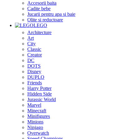
Accesorii baita
Cadite bebe
Jucarii pentru apa si baie
Olite si reductoare
LEGO
Architecture
Art
City
Classic
Creator
DC
DOTS
Disney
DUPLO
Friends
Harry Potter
Hidden Side
Jurassic World
Marvel
Minecraft
Minifigures
Minions
Ninjago
Overwatch
Speed Champions