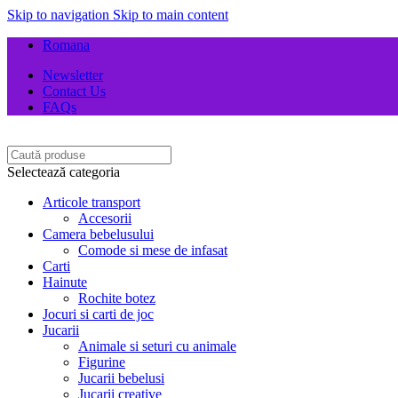
Skip to navigation
Skip to main content
Romana
Newsletter
Contact Us
FAQs
Selectează categoria
Articole transport
Accesorii
Camera bebelusului
Comode si mese de infasat
Carti
Hainute
Rochite botez
Jocuri si carti de joc
Jucarii
Animale si seturi cu animale
Figurine
Jucarii bebelusi
Jucarii creative