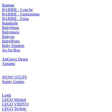
Batman
BARBIE - I can be
BARBIE - Fashionistas
BARBIE - Extra
Badabulle
BabySteps
Babymoov
Babygo
BabyBjorn
Baby Einstein
As Art Box
ArtGreco Desen
Apramo
WOW! STUFF
Sunny Games
Logis
LEGO Wicked
LEGO VIDIYO
LEGO Technic