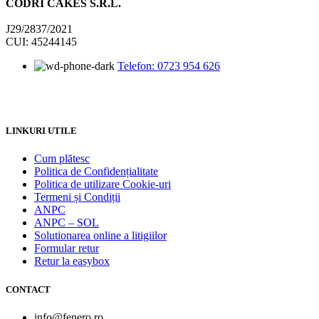
CODRI CAKES S.R.L.
J29/2837/2021
CUI: 45244145
Telefon: 0723 954 626
LINKURI UTILE
Cum plătesc
Politica de Confidențialitate
Politica de utilizare Cookie-uri
Termeni și Condiții
ANPC
ANPC – SOL
Solutionarea online a litigiilor
Formular retur
Retur la easybox
CONTACT
info@fenero.ro