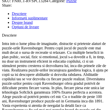
SKU:
FNRCT-RVSPC13284
Categorie:
Puzzle
Share:
Descriere
Informații suplimentare
Despre brand
Opțiuni de livrare
Descriere
Intra intr-o lume plina de imaginatie, distractie si prietenie alaturi de
puzzle-urile Ravensburger. Pentru copii jocul de puzzle este mai
mult decat o sursa de recreatie si relaxare. Cu multiple beneficii in
plan psihic, social, fizic si emotional, jocul s-a dovedit a fi, in timp,
nu doar un instrument eficient in educatia copilului, ci si un
stimulent pentru cresterea si dezvoltarea lui, inca din primele zile de
viata. Realizarea puzzle-urilor incurajeaza gandirea logica, ii ajuta pe
copii sa isi descopere abilitatile si dezvolta rabdarea. Abilitatile
copilului tau se vor dezvolta cu fiecare puzzle realizat. Diversitatea
puzzle-urilor pentru copii Ravensburger ofera gradul potrivit de
dificultate pentru fiecare varsta. In plus, fiecare piesa este unica iar
tehnologia Softclick garanteaza 100% fixarea perfecta a acestora.
Alege puzzle-ul potrivit pentru cel mic Cu o traditie de peste 100
ani, Ravensburger produce puzzle-uri in Germania inca din 1891.
Vasta experienta si atentia de neegalat la detalii face ca
Ravensburger sa fie cel mai mai popular brand de puzzle-uri din