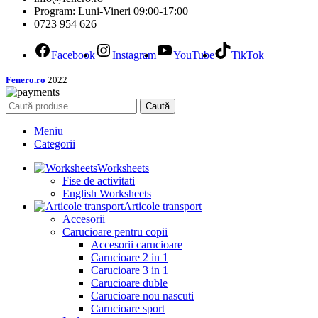
Program: Luni-Vineri 09:00-17:00
0723 954 626
Facebook
Instagram
YouTube
TikTok
Fenero.ro
2022
Caută
Meniu
Categorii
Worksheets
Fise de activitati
English Worksheets
Articole transport
Accesorii
Carucioare pentru copii
Accesorii carucioare
Carucioare 2 in 1
Carucioare 3 in 1
Carucioare duble
Carucioare nou nascuti
Carucioare sport