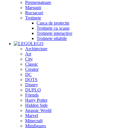
Premergatoare
Marsupii
Rucsacuri
Trotinete
Casca de protectie
Trotinete cu scaun
Trotinete interactive
Trotinete pliabile
LEGO
Architecture
Art
City
Classic
Creator
DC
DOTS
Disney
DUPLO
Friends
Harry Potter
Hidden Side
Jurassic World
Marvel
Minecraft
Minifigures