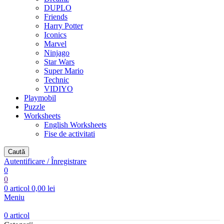
DUPLO
Friends
Harry Potter
Iconics
Marvel
Ninjago
Star Wars
Super Mario
Technic
VIDIYO
Playmobil
Puzzle
Worksheets
English Worksheets
Fise de activitati
Caută
Autentificare / Înregistrare
0
0
0
articol
0,00
lei
Meniu
0
articol