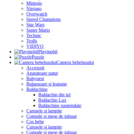
Minions
Ninjago
Overwatch
Speed Champions
Star Wars
Super Mario
Technic
Trolls
VIDIYO
Playmobil
Puzzle
Camera bebelusului
Accesorii
Aparatoare patut
Babynest
Balansoare si leagane
Baldachine
Baldachin din tul
Baldachin Lux
Baldachine suspendate
Carusele si lampite
Comode si mese de infasat
Cos bebe
Carusele si lampite
Comode si mese de infasat