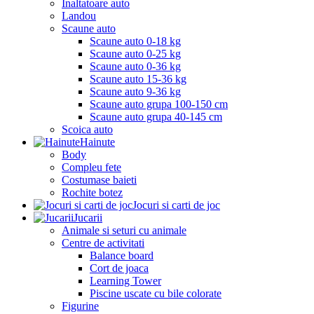
Inaltatoare auto
Landou
Scaune auto
Scaune auto 0-18 kg
Scaune auto 0-25 kg
Scaune auto 0-36 kg
Scaune auto 15-36 kg
Scaune auto 9-36 kg
Scaune auto grupa 100-150 cm
Scaune auto grupa 40-145 cm
Scoica auto
Hainute
Body
Compleu fete
Costumase baieti
Rochite botez
Jocuri si carti de joc
Jucarii
Animale si seturi cu animale
Centre de activitati
Balance board
Cort de joaca
Learning Tower
Piscine uscate cu bile colorate
Figurine