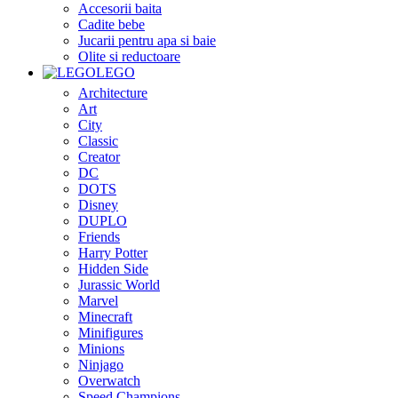
Accesorii baita
Cadite bebe
Jucarii pentru apa si baie
Olite si reductoare
LEGO
Architecture
Art
City
Classic
Creator
DC
DOTS
Disney
DUPLO
Friends
Harry Potter
Hidden Side
Jurassic World
Marvel
Minecraft
Minifigures
Minions
Ninjago
Overwatch
Speed Champions