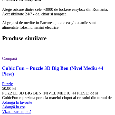
Alege oricare dintre cele ~3000 de lockere easybox din
România
.
Accesibilitate 24/7 - da, chiar si noaptea.
Ai grija si de mediu: in Bucuresti, toate easybox-urile sunt
alimentate folosind masini electrice.
Produse similare
Compară
Cubic Fun – Puzzle 3D Big Ben (Nivel Mediu 44
Piese)
Puzzle
50,90
lei
PUZZLE 3D BIG BEN (NIVEL MEDIU 44 PIESE) de la
CubicFun reprezinta porecla marelui clopot al ceasului din turnul de
Adaugă la favorite
Adaugă în coș
Vizualizare rapidă