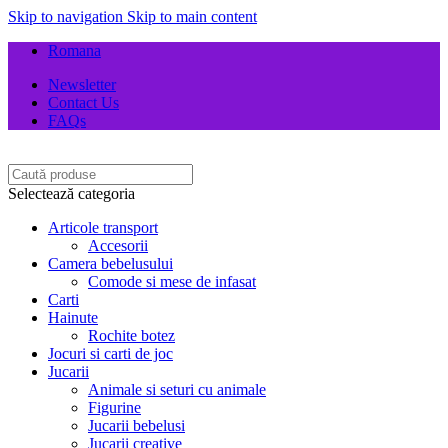
Skip to navigation
Skip to main content
Romana
Newsletter
Contact Us
FAQs
Selectează categoria
Articole transport
Accesorii
Camera bebelusului
Comode si mese de infasat
Carti
Hainute
Rochite botez
Jocuri si carti de joc
Jucarii
Animale si seturi cu animale
Figurine
Jucarii bebelusi
Jucarii creative