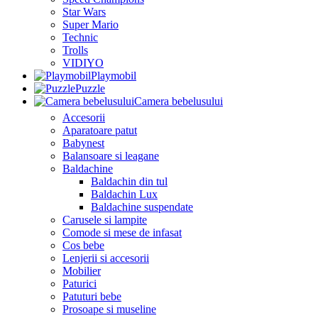
Star Wars
Super Mario
Technic
Trolls
VIDIYO
Playmobil
Puzzle
Camera bebelusului
Accesorii
Aparatoare patut
Babynest
Balansoare si leagane
Baldachine
Baldachin din tul
Baldachin Lux
Baldachine suspendate
Carusele si lampite
Comode si mese de infasat
Cos bebe
Lenjerii si accesorii
Mobilier
Paturici
Patuturi bebe
Prosoape si museline