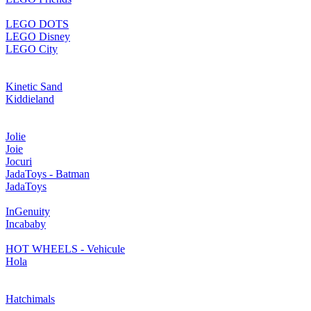
LEGO DOTS
LEGO Disney
LEGO City
Kinetic Sand
Kiddieland
Jolie
Joie
Jocuri
JadaToys - Batman
JadaToys
InGenuity
Incababy
HOT WHEELS - Vehicule
Hola
Hatchimals