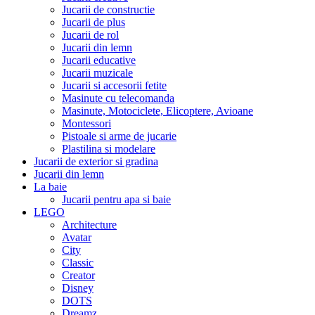
Jucarii de constructie
Jucarii de plus
Jucarii de rol
Jucarii din lemn
Jucarii educative
Jucarii muzicale
Jucarii si accesorii fetite
Masinute cu telecomanda
Masinute, Motociclete, Elicoptere, Avioane
Montessori
Pistoale si arme de jucarie
Plastilina si modelare
Jucarii de exterior si gradina
Jucarii din lemn
La baie
Jucarii pentru apa si baie
LEGO
Architecture
Avatar
City
Classic
Creator
Disney
DOTS
Dreamz