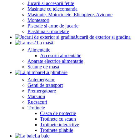
Jucarii si accesorii fetite
Masinute cu telecomanda
Masinute, Motociclete, Elicoptere, Avioane
Montessori
Pistoale si arme de jucarie
Plastilina si modelare
Jucarii de exterior si gradina
La masă
Alimentatie
Accesorii alimentatie
Aparate electrice alimentatie
Scaune de masa
La plimbare
Antemergator
Genti de transport
Premergatoare
Marsupii
Rucsacuri
Trotinete
Casca de protectie
Trotinete cu scaun
Trotinete interactive
Trotinete pliabile
La baie