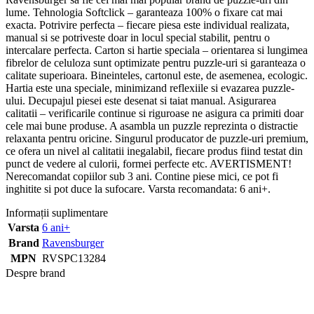
lume. Tehnologia Softclick – garanteaza 100% o fixare cat mai
exacta. Potrivire perfecta – fiecare piesa este individual realizata,
manual si se potriveste doar in locul special stabilit, pentru o
intercalare perfecta. Carton si hartie speciala – orientarea si lungimea
fibrelor de celuloza sunt optimizate pentru puzzle-uri si garanteaza o
calitate superioara. Bineinteles, cartonul este, de asemenea, ecologic.
Hartia este una speciale, minimizand reflexiile si evazarea puzzle-
ului. Decupajul piesei este desenat si taiat manual. Asigurarea
calitatii – verificarile continue si riguroase ne asigura ca primiti doar
cele mai bune produse. A asambla un puzzle reprezinta o distractie
relaxanta pentru oricine. Singurul producator de puzzle-uri premium,
ce ofera un nivel al calitatii inegalabil, fiecare produs fiind testat din
punct de vedere al culorii, formei perfecte etc. AVERTISMENT!
Nerecomandat copiilor sub 3 ani. Contine piese mici, ce pot fi
inghitite si pot duce la sufocare. Varsta recomandata: 6 ani+.
Informații suplimentare
Varsta
6 ani+
Brand
Ravensburger
MPN
RVSPC13284
Despre brand