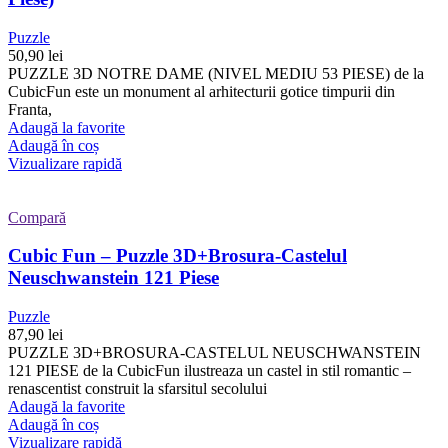
Puzzle
50,90
lei
PUZZLE 3D NOTRE DAME (NIVEL MEDIU 53 PIESE) de la
CubicFun este un monument al arhitecturii gotice timpurii din
Franta,
Adaugă la favorite
Adaugă în coș
Vizualizare rapidă
Compară
Cubic Fun – Puzzle 3D+Brosura-Castelul
Neuschwanstein 121 Piese
Puzzle
87,90
lei
PUZZLE 3D+BROSURA-CASTELUL NEUSCHWANSTEIN
121 PIESE de la CubicFun ilustreaza un castel in stil romantic –
renascentist construit la sfarsitul secolului
Adaugă la favorite
Adaugă în coș
Vizualizare rapidă