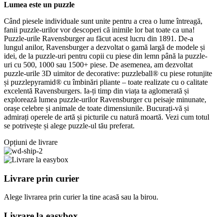
Lumea este un puzzle
Când piesele individuale sunt unite pentru a crea o lume întreagă,
fanii puzzle-urilor vor descoperi că inimile lor bat toate ca una!
Puzzle-urile Ravensburger au făcut acest lucru din 1891. De-a
lungul anilor, Ravensburger a dezvoltat o gamă largă de modele și
idei, de la puzzle-uri pentru copii cu piese din lemn până la puzzle-
uri cu 500, 1000 sau 1500+ piese. De asemenea, am dezvoltat
puzzle-urile 3D uimitor de decorative: puzzleball® cu piese rotunjite
și puzzlepyramid® cu îmbinări pliante – toate realizate cu o calitate
excelentă Ravensburgers. Ia-ți timp din viața ta aglomerată și
explorează lumea puzzle-urilor Ravensburger cu peisaje minunate,
orașe celebre și animale de toate dimensiunile. Bucurați-vă și
admirați operele de artă și picturile cu natură moartă. Vezi cum totul
se potrivește și alege puzzle-ul tău preferat.
Opțiuni de livrare
Livrare prin curier
Alege livrarea prin curier
la
tine
acasă
sau
la
birou.
Livrare la easybox