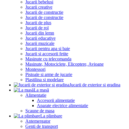
Jucarii bebelusi
Jucarii creative
Jucarii de constructie
Jucarii de constructie
Jucarii de plus
Jucarii de rol
Jucarii din lemn
Jucarii educative
Jucarii muzicale
Jucarii pentru apa si baie
Jucarii si accesorii fetite
Masinute cu telecomanda
Masinute, Motociclete, Elicoptere, Avioane
Montessori
Pistoale si arme de jucarie
Plastilina si modelare
Jucarii de exterior si gradina
La masă
Alimentatie
Accesorii alimentatie
Aparate electrice alimentatie
Scaune de masa
La plimbare
Antemergator
Genti de transport