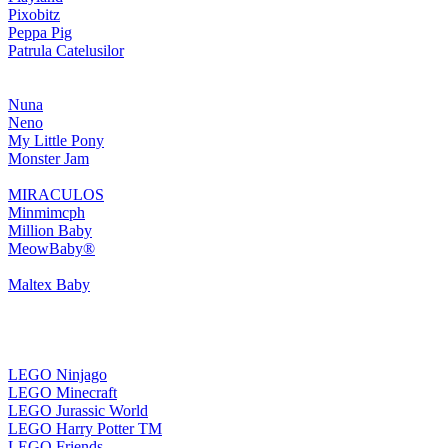
Pixobitz
Peppa Pig
Patrula Catelusilor
Nuna
Neno
My Little Pony
Monster Jam
MIRACULOS
Minmimcph
Million Baby
MeowBaby®
Maltex Baby
LEGO Ninjago
LEGO Minecraft
LEGO Jurassic World
LEGO Harry Potter TM
LEGO Friends