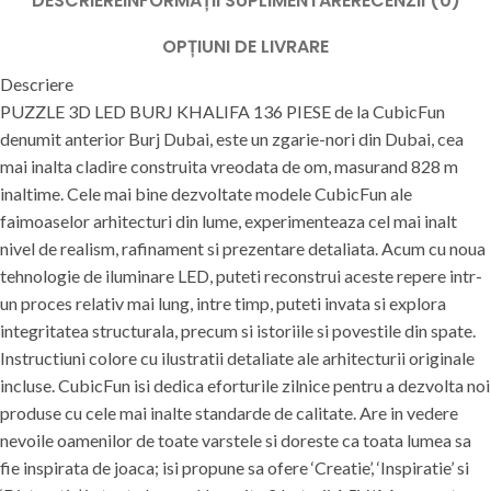
DESCRIERE
INFORMAȚII SUPLIMENTARE
RECENZII (0)
OPȚIUNI DE LIVRARE
Descriere
PUZZLE 3D LED BURJ KHALIFA 136 PIESE de la CubicFun
denumit anterior Burj Dubai, este un zgarie-nori din Dubai, cea
mai inalta cladire construita vreodata de om, masurand 828 m
inaltime. Cele mai bine dezvoltate modele CubicFun ale
faimoaselor arhitecturi din lume, experimenteaza cel mai inalt
nivel de realism, rafinament si prezentare detaliata. Acum cu noua
tehnologie de iluminare LED, puteti reconstrui aceste repere intr-
un proces relativ mai lung, intre timp, puteti invata si explora
integritatea structurala, precum si istoriile si povestile din spate.
Instructiuni colore cu ilustratii detaliate ale arhitecturii originale
incluse. CubicFun isi dedica eforturile zilnice pentru a dezvolta noi
produse cu cele mai inalte standarde de calitate. Are in vedere
nevoile oamenilor de toate varstele si doreste ca toata lumea sa
fie inspirata de joaca; isi propune sa ofere ‘Creatie’, ‘Inspiratie’ si