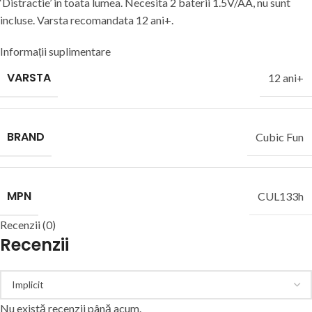
‘Distractie’ in toata lumea. Necesita 2 baterii 1.5V/AA, nu sunt
incluse. Varsta recomandata 12 ani+.
Informații suplimentare
VARSTA
12 ani+
BRAND
Cubic Fun
MPN
CUL133h
Recenzii (0)
Recenzii
Nu există recenzii până acum.