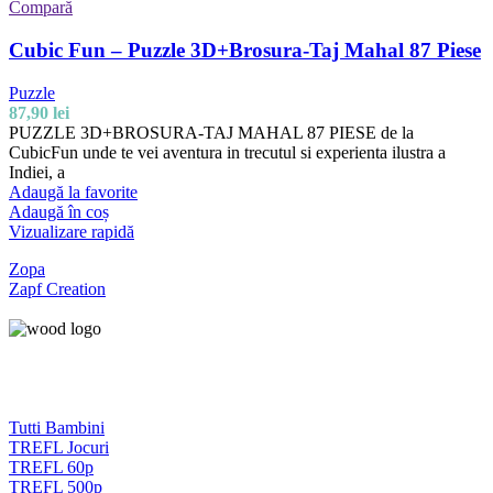
Compară
Cubic Fun – Puzzle 3D+Brosura-Taj Mahal 87 Piese
Puzzle
87,90
lei
PUZZLE 3D+BROSURA-TAJ MAHAL 87 PIESE de la
CubicFun unde te vei aventura in trecutul si experienta ilustra a
Indiei, a
Adaugă la favorite
Adaugă în coș
Vizualizare rapidă
Zopa
Zapf Creation
Tutti Bambini
TREFL Jocuri
TREFL 60p
TREFL 500p