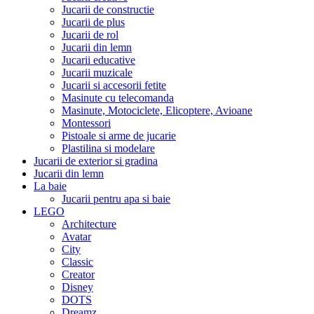
Jucarii de constructie
Jucarii de plus
Jucarii de rol
Jucarii din lemn
Jucarii educative
Jucarii muzicale
Jucarii si accesorii fetite
Masinute cu telecomanda
Masinute, Motociclete, Elicoptere, Avioane
Montessori
Pistoale si arme de jucarie
Plastilina si modelare
Jucarii de exterior si gradina
Jucarii din lemn
La baie
Jucarii pentru apa si baie
LEGO
Architecture
Avatar
City
Classic
Creator
Disney
DOTS
Dreamz