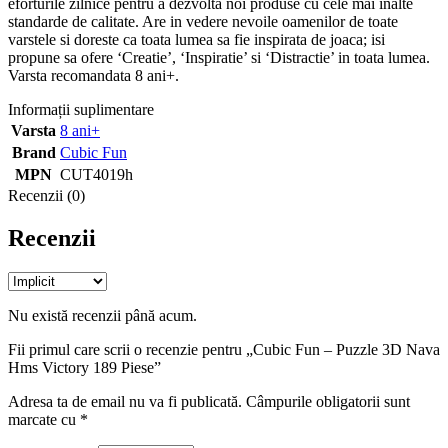
eforturile zilnice pentru a dezvolta noi produse cu cele mai inalte
standarde de calitate. Are in vedere nevoile oamenilor de toate
varstele si doreste ca toata lumea sa fie inspirata de joaca; isi
propune sa ofere ‘Creatie’, ‘Inspiratie’ si ‘Distractie’ in toata lumea.
Varsta recomandata 8 ani+.
Informații suplimentare
Varsta
8 ani+
Brand
Cubic Fun
MPN
CUT4019h
Recenzii (0)
Recenzii
Nu există recenzii până acum.
Fii primul care scrii o recenzie pentru „Cubic Fun – Puzzle 3D Nava
Hms Victory 189 Piese”
Adresa ta de email nu va fi publicată.
Câmpurile obligatorii sunt
marcate cu
*