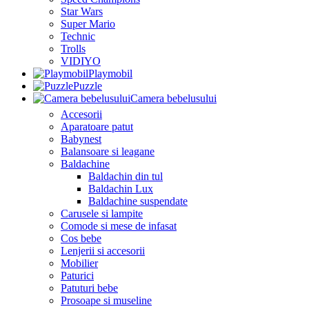
Star Wars
Super Mario
Technic
Trolls
VIDIYO
Playmobil
Puzzle
Camera bebelusului
Accesorii
Aparatoare patut
Babynest
Balansoare si leagane
Baldachine
Baldachin din tul
Baldachin Lux
Baldachine suspendate
Carusele si lampite
Comode si mese de infasat
Cos bebe
Lenjerii si accesorii
Mobilier
Paturici
Patuturi bebe
Prosoape si museline