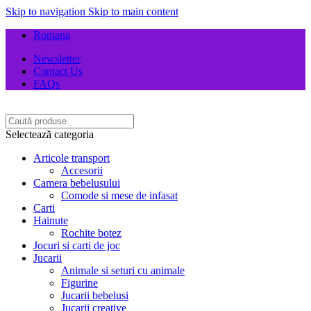
Skip to navigation
Skip to main content
Romana
Newsletter
Contact Us
FAQs
Selectează categoria
Articole transport
Accesorii
Camera bebelusului
Comode si mese de infasat
Carti
Hainute
Rochite botez
Jocuri si carti de joc
Jucarii
Animale si seturi cu animale
Figurine
Jucarii bebelusi
Jucarii creative