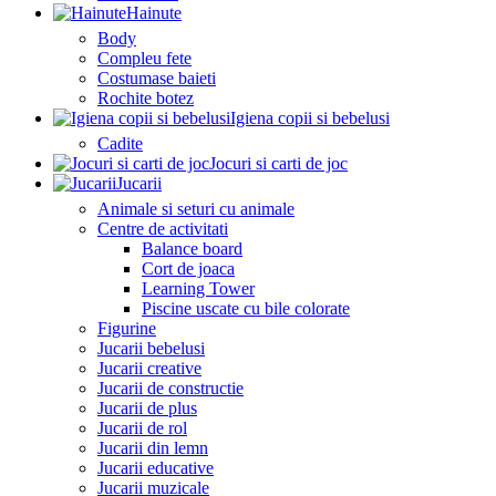
Hainute
Body
Compleu fete
Costumase baieti
Rochite botez
Igiena copii si bebelusi
Cadite
Jocuri si carti de joc
Jucarii
Animale si seturi cu animale
Centre de activitati
Balance board
Cort de joaca
Learning Tower
Piscine uscate cu bile colorate
Figurine
Jucarii bebelusi
Jucarii creative
Jucarii de constructie
Jucarii de plus
Jucarii de rol
Jucarii din lemn
Jucarii educative
Jucarii muzicale