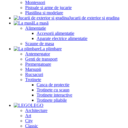
Montessori
Pistoale si arme de jucarie
Plastilina si modelare
Jucarii de exterior si gradina
La masă
Alimentatie
Accesorii alimentatie
Aparate electrice alimentatie
Scaune de masa
La plimbare
Antemergator
Genti de transport
Premergatoare
Marsupii
Rucsacuri
Trotinete
Casca de protectie
Trotinete cu scaun
Trotinete interactive
Trotinete pliabile
LEGO
Architecture
Art
City
Classic