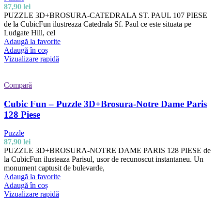
87,90
lei
PUZZLE 3D+BROSURA-CATEDRALA ST. PAUL 107 PIESE
de la CubicFun ilustreaza Catedrala Sf. Paul ce este situata pe
Ludgate Hill, cel
Adaugă la favorite
Adaugă în coș
Vizualizare rapidă
Compară
Cubic Fun – Puzzle 3D+Brosura-Notre Dame Paris
128 Piese
Puzzle
87,90
lei
PUZZLE 3D+BROSURA-NOTRE DAME PARIS 128 PIESE de
la CubicFun ilusteaza Parisul, usor de recunoscut instantaneu. Un
monument captusit de bulevarde,
Adaugă la favorite
Adaugă în coș
Vizualizare rapidă