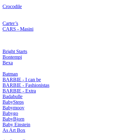
Crocodile
Carter’s
CARS - Masini
Bright Starts
Bontempi
Bexa
Batman
BARBIE - I can be
BARBIE - Fashionistas
BARBIE - Extra
Badabulle
BabySteps
Babymoov
Babygo
BabyBjorn
Baby Einstein
As Art Box