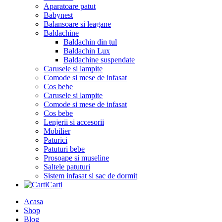
Aparatoare patut
Babynest
Balansoare si leagane
Baldachine
Baldachin din tul
Baldachin Lux
Baldachine suspendate
Carusele si lampite
Comode si mese de infasat
Cos bebe
Carusele si lampite
Comode si mese de infasat
Cos bebe
Lenjerii si accesorii
Mobilier
Paturici
Patuturi bebe
Prosoape si museline
Saltele patuturi
Sistem infasat si sac de dormit
Carti
Acasa
Shop
Blog