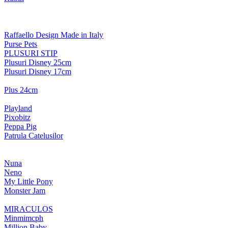
Raffaello Design Made in Italy
Purse Pets
PLUSURI STIP
Plusuri Disney 25cm
Plusuri Disney 17cm
Plus 24cm
Playland
Pixobitz
Peppa Pig
Patrula Catelusilor
Nuna
Neno
My Little Pony
Monster Jam
MIRACULOS
Minmimcph
Million Baby