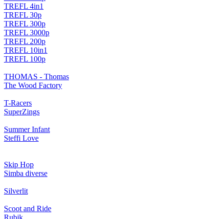
TREFL 4in1
TREFL 30p
TREFL 300p
TREFL 3000p
TREFL 200p
TREFL 10in1
TREFL 100p
THOMAS - Thomas
The Wood Factory
T-Racers
SuperZings
Summer Infant
Steffi Love
Skip Hop
Simba diverse
Silverlit
Scoot and Ride
Rubik