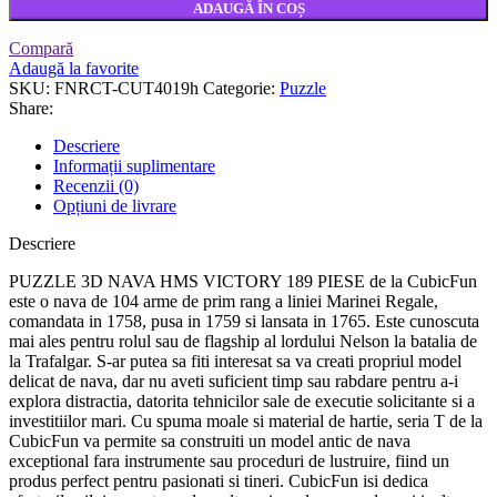
ADAUGĂ ÎN COȘ
Compară
Adaugă la favorite
SKU:
FNRCT-CUT4019h
Categorie:
Puzzle
Share:
Descriere
Informații suplimentare
Recenzii (0)
Opțiuni de livrare
Descriere
PUZZLE 3D NAVA HMS VICTORY 189 PIESE de la CubicFun
este o nava de 104 arme de prim rang a liniei Marinei Regale,
comandata in 1758, pusa in 1759 si lansata in 1765. Este cunoscuta
mai ales pentru rolul sau de flagship al lordului Nelson la batalia de
la Trafalgar. S-ar putea sa fiti interesat sa va creati propriul model
delicat de nava, dar nu aveti suficient timp sau rabdare pentru a-i
explora distractia, datorita tehnicilor sale de executie solicitante si a
investitiilor mari. Cu spuma moale si material de hartie, seria T de la
CubicFun va permite sa construiti un model antic de nava
exceptional fara instrumente sau proceduri de lustruire, fiind un
produs perfect pentru pasionati si tineri. CubicFun isi dedica