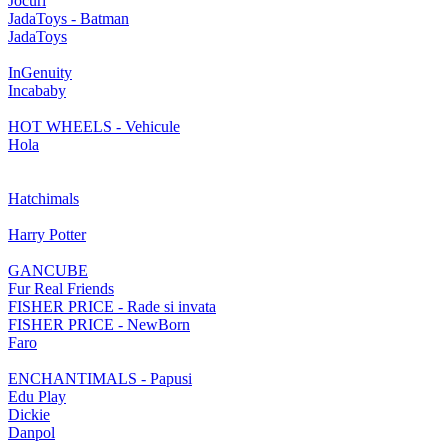
Jocuri
JadaToys - Batman
JadaToys
InGenuity
Incababy
HOT WHEELS - Vehicule
Hola
Hatchimals
Harry Potter
GANCUBE
Fur Real Friends
FISHER PRICE - Rade si invata
FISHER PRICE - NewBorn
Faro
ENCHANTIMALS - Papusi
Edu Play
Dickie
Danpol