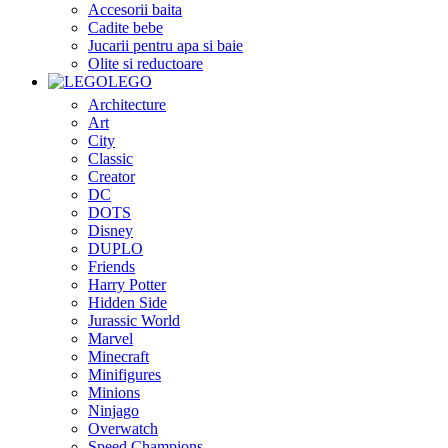
Accesorii baita
Cadite bebe
Jucarii pentru apa si baie
Olite si reductoare
LEGO
Architecture
Art
City
Classic
Creator
DC
DOTS
Disney
DUPLO
Friends
Harry Potter
Hidden Side
Jurassic World
Marvel
Minecraft
Minifigures
Minions
Ninjago
Overwatch
Speed Champions