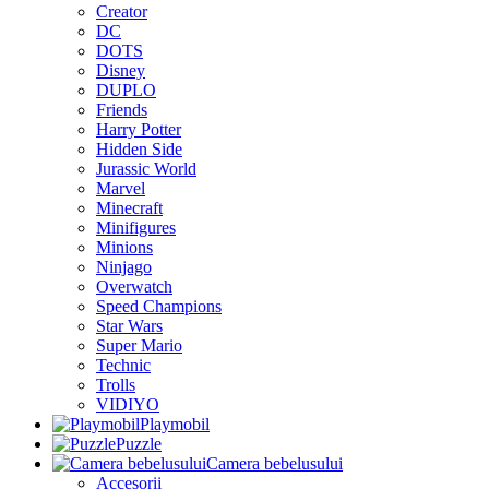
Creator
DC
DOTS
Disney
DUPLO
Friends
Harry Potter
Hidden Side
Jurassic World
Marvel
Minecraft
Minifigures
Minions
Ninjago
Overwatch
Speed Champions
Star Wars
Super Mario
Technic
Trolls
VIDIYO
Playmobil
Puzzle
Camera bebelusului
Accesorii