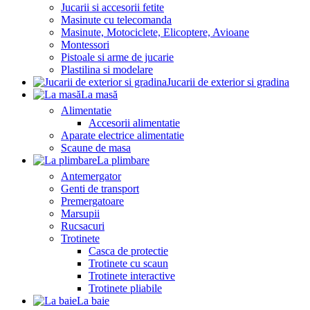
Jucarii si accesorii fetite
Masinute cu telecomanda
Masinute, Motociclete, Elicoptere, Avioane
Montessori
Pistoale si arme de jucarie
Plastilina si modelare
Jucarii de exterior si gradina
La masă
Alimentatie
Accesorii alimentatie
Aparate electrice alimentatie
Scaune de masa
La plimbare
Antemergator
Genti de transport
Premergatoare
Marsupii
Rucsacuri
Trotinete
Casca de protectie
Trotinete cu scaun
Trotinete interactive
Trotinete pliabile
La baie