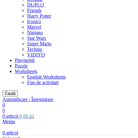
DUPLO
Friends
Harry Potter
Iconics
Marvel
Ninjago
Star Wars
Super Mario
Technic
VIDIYO
Playmobil
Puzzle
Worksheets
English Worksheets
Fise de activitati
Caută
Autentificare / Înregistrare
0
0
0
articol
0,00
lei
Meniu
0
articol