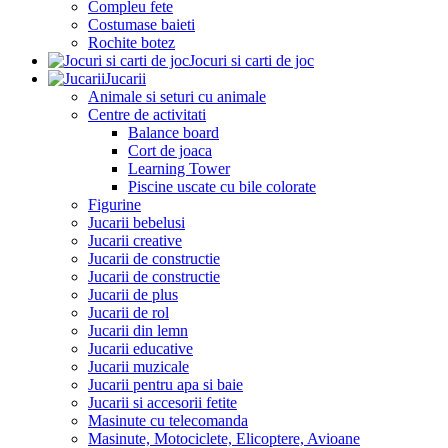
Compleu fete
Costumase baieti
Rochite botez
Jocuri si carti de joc
Jucarii
Animale si seturi cu animale
Centre de activitati
Balance board
Cort de joaca
Learning Tower
Piscine uscate cu bile colorate
Figurine
Jucarii bebelusi
Jucarii creative
Jucarii de constructie
Jucarii de constructie
Jucarii de plus
Jucarii de rol
Jucarii din lemn
Jucarii educative
Jucarii muzicale
Jucarii pentru apa si baie
Jucarii si accesorii fetite
Masinute cu telecomanda
Masinute, Motociclete, Elicoptere, Avioane