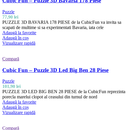
Cubic Fun – Puzzle 3D Bavaria 178 Piese
Puzzle
77,90
lei
PUZZLE 3D BAVARIA 178 PIESE de la CubicFun va invita sa
scapati de multime si sa experimentati Bavaria, iata cele
Adaugă la favorite
Adaugă în coș
Vizualizare rapidă
Compară
Cubic Fun – Puzzle 3D Led Big Ben 28 Piese
Puzzle
101,90
lei
PUZZLE 3D LED BIG BEN 28 PIESE de la CubicFun reprezinta
porecla marelui clopot al ceasului din turnul de nord
Adaugă la favorite
Adaugă în coș
Vizualizare rapidă
Compară