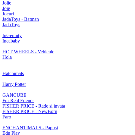
Jolie
Joie
Jocuri
JadaToys - Batman
JadaToys
InGenuity
Incababy
HOT WHEELS - Vehicule
Hola
Hatchimals
Harry Potter
GANCUBE
Fur Real Friends
FISHER PRICE - Rade si invata
FISHER PRICE - NewBorn
Faro
ENCHANTIMALS - Papusi
Edu Play