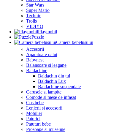
Star Wars
Super Mario
Technic
Trolls
VIDIYO
Playmobil
Puzzle
Camera bebelusului
Accesorii
Aparatoare patut
Babynest
Balansoare si leagane
Baldachine
Baldachin din tul
Baldachin Lux
Baldachine suspendate
Carusele si lampite
Comode si mese de infasat
Cos bebe
Lenjerii si accesorii
Mobilier
Paturici
Patuturi bebe
Prosoape si museline