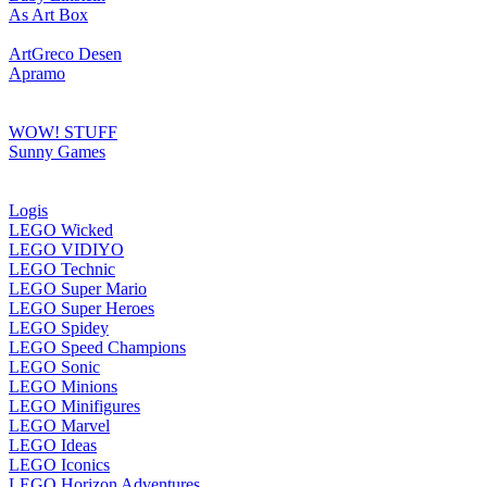
As Art Box
ArtGreco Desen
Apramo
WOW! STUFF
Sunny Games
Logis
LEGO Wicked
LEGO VIDIYO
LEGO Technic
LEGO Super Mario
LEGO Super Heroes
LEGO Spidey
LEGO Speed Champions
LEGO Sonic
LEGO Minions
LEGO Minifigures
LEGO Marvel
LEGO Ideas
LEGO Iconics
LEGO Horizon Adventures