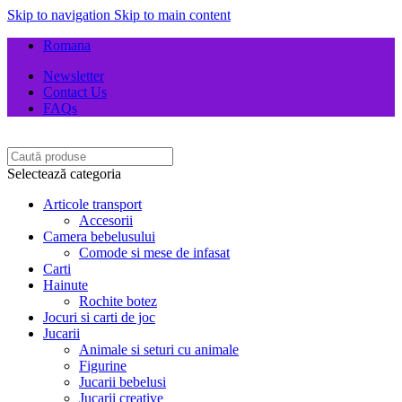
Skip to navigation
Skip to main content
Romana
Newsletter
Contact Us
FAQs
Selectează categoria
Articole transport
Accesorii
Camera bebelusului
Comode si mese de infasat
Carti
Hainute
Rochite botez
Jocuri si carti de joc
Jucarii
Animale si seturi cu animale
Figurine
Jucarii bebelusi
Jucarii creative