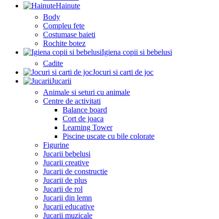
Hainute
Body
Compleu fete
Costumase baieti
Rochite botez
Igiena copii si bebelusi
Cadite
Jocuri si carti de joc
Jucarii
Animale si seturi cu animale
Centre de activitati
Balance board
Cort de joaca
Learning Tower
Piscine uscate cu bile colorate
Figurine
Jucarii bebelusi
Jucarii creative
Jucarii de constructie
Jucarii de plus
Jucarii de rol
Jucarii din lemn
Jucarii educative
Jucarii muzicale