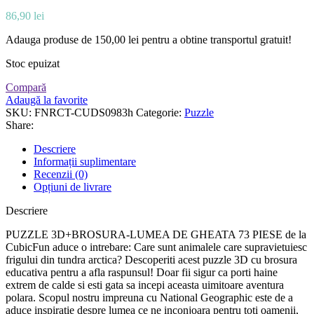
86,90
lei
Adauga produse de
150,00
lei
pentru a obtine transportul gratuit!
Stoc epuizat
Compară
Adaugă la favorite
SKU:
FNRCT-CUDS0983h
Categorie:
Puzzle
Share:
Descriere
Informații suplimentare
Recenzii (0)
Opțiuni de livrare
Descriere
PUZZLE 3D+BROSURA-LUMEA DE GHEATA 73 PIESE de la
CubicFun aduce o intrebare: Care sunt animalele care supravietuiesc
frigului din tundra arctica? Descoperiti acest puzzle 3D cu brosura
educativa pentru a afla raspunsul! Doar fii sigur ca porti haine
extrem de calde si esti gata sa incepi aceasta uimitoare aventura
polara. Scopul nostru impreuna cu National Geographic este de a
aduce inspiratie despre lumea ce ne inconjoara pentru toti oamenii,