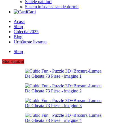
Saltele patuturi
Sistem infasat si sac de dormit
Carti
Acasa
Shop
Colectia 2025
Blog
Urmărește livrarea
Shop
Stoc epuizat