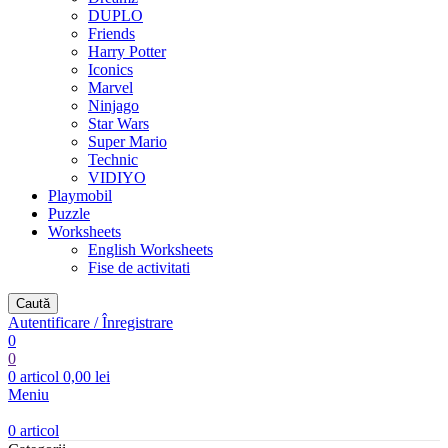
DUPLO
Friends
Harry Potter
Iconics
Marvel
Ninjago
Star Wars
Super Mario
Technic
VIDIYO
Playmobil
Puzzle
Worksheets
English Worksheets
Fise de activitati
Caută
Autentificare / Înregistrare
0
0
0
articol
0,00
lei
Meniu
0
articol