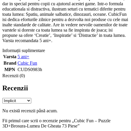
dar in special pentru copii cu ajutorul acestei game. Intr-o formula
educationala si distractiva, ilustram seturi cu tematici diferite pentru
toata lumea: Spatiu, animale salbatice, dinozauri, oceane. CubicFun
isi dedica eforturile zilnice pentru a dezvolta noi produse cu cele mai
inalte standarde de calitate. Are in vedere nevoile oamenilor de toate
varstele si doreste ca toata lumea sa fie inspirata de joaca; isi
propune sa ofere ‘Creatie’, ‘Inspiratie’ si ‘Distractie’ in toata lumea.
Varsta recomandata 5 ani+.
Informații suplimentare
Varsta
5 ani+
Brand
Cubic Fun
MPN
CUDS0983h
Recenzii (0)
Recenzii
Nu există recenzii până acum.
Fii primul care scrii o recenzie pentru „Cubic Fun – Puzzle
3D+Brosura-Lumea De Gheata 73 Piese”