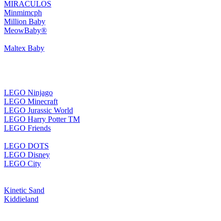
MIRACULOS
Minmimcph
Million Baby
MeowBaby®
Maltex Baby
LEGO Ninjago
LEGO Minecraft
LEGO Jurassic World
LEGO Harry Potter TM
LEGO Friends
LEGO DOTS
LEGO Disney
LEGO City
Kinetic Sand
Kiddieland