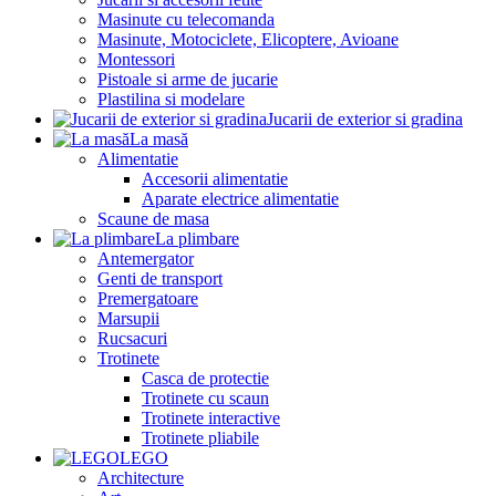
Masinute cu telecomanda
Masinute, Motociclete, Elicoptere, Avioane
Montessori
Pistoale si arme de jucarie
Plastilina si modelare
Jucarii de exterior si gradina
La masă
Alimentatie
Accesorii alimentatie
Aparate electrice alimentatie
Scaune de masa
La plimbare
Antemergator
Genti de transport
Premergatoare
Marsupii
Rucsacuri
Trotinete
Casca de protectie
Trotinete cu scaun
Trotinete interactive
Trotinete pliabile
LEGO
Architecture