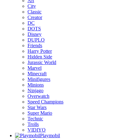
Art
City
Classic
Creator
DC
DOTS
Disney
DUPLO
Friends
Harry Potter
Hidden Side
Jurassic World
Marvel
Minecraft
Minifigures
Minions
Ninjago
Overwatch
Speed Champions
Star Wars
Super Mario
Technic
Trolls
VIDIYO
Playmobil