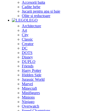
Accesorii baita
Cadite bebe
Jucarii pentru apa si baie
Olite si reductoare
LEGO
Architecture
Art
City
Classic
Creator
DC
DOTS
Disney
DUPLO
Friends
Harry Potter
Hidden Side
Jurassic World
Marvel
Minecraft
Minifigures
Minions
Ninjago
Overwatch
Speed Champions