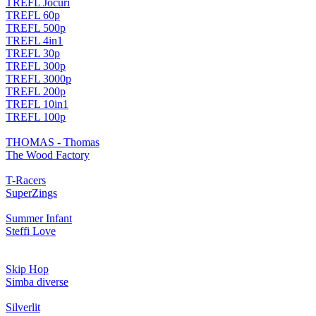
TREFL Jocuri
TREFL 60p
TREFL 500p
TREFL 4in1
TREFL 30p
TREFL 300p
TREFL 3000p
TREFL 200p
TREFL 10in1
TREFL 100p
THOMAS - Thomas
The Wood Factory
T-Racers
SuperZings
Summer Infant
Steffi Love
Skip Hop
Simba diverse
Silverlit