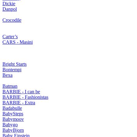
Dickie
Danpol
Crocodile
Carter’s
CARS - Masini
Bright Starts
Bontempi
Bexa
Batman
BARBIE - I can be
BARBIE - Fashionistas
BARBIE - Extra
Badabulle
BabySteps
Babymoov
Babygo
BabyBjorn
Baby Einstein