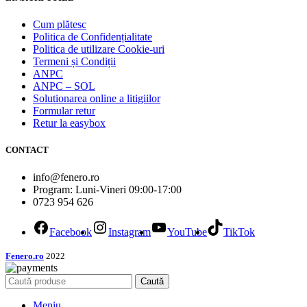
Cum plătesc
Politica de Confidențialitate
Politica de utilizare Cookie-uri
Termeni și Condiții
ANPC
ANPC – SOL
Solutionarea online a litigiilor
Formular retur
Retur la easybox
CONTACT
info@fenero.ro
Program: Luni-Vineri 09:00-17:00
0723 954 626
Facebook
Instagram
YouTube
TikTok
Fenero.ro
2022
Caută
Meniu