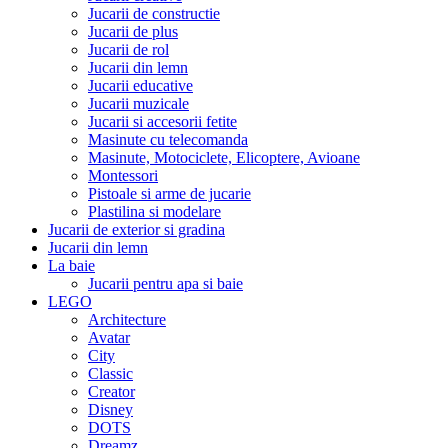
Jucarii de constructie
Jucarii de plus
Jucarii de rol
Jucarii din lemn
Jucarii educative
Jucarii muzicale
Jucarii si accesorii fetite
Masinute cu telecomanda
Masinute, Motociclete, Elicoptere, Avioane
Montessori
Pistoale si arme de jucarie
Plastilina si modelare
Jucarii de exterior si gradina
Jucarii din lemn
La baie
Jucarii pentru apa si baie
LEGO
Architecture
Avatar
City
Classic
Creator
Disney
DOTS
Dreamz