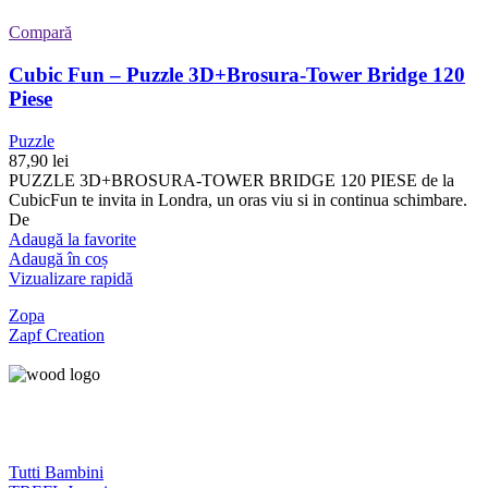
Compară
Cubic Fun – Puzzle 3D+Brosura-Tower Bridge 120
Piese
Puzzle
87,90
lei
PUZZLE 3D+BROSURA-TOWER BRIDGE 120 PIESE de la
CubicFun te invita in Londra, un oras viu si in continua schimbare.
De
Adaugă la favorite
Adaugă în coș
Vizualizare rapidă
Zopa
Zapf Creation
Tutti Bambini