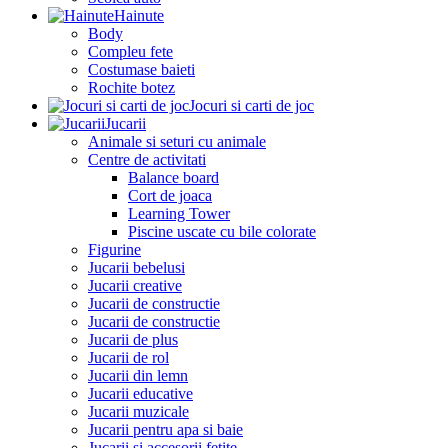
Hainute
Body
Compleu fete
Costumase baieti
Rochite botez
Jocuri si carti de joc
Jucarii
Animale si seturi cu animale
Centre de activitati
Balance board
Cort de joaca
Learning Tower
Piscine uscate cu bile colorate
Figurine
Jucarii bebelusi
Jucarii creative
Jucarii de constructie
Jucarii de constructie
Jucarii de plus
Jucarii de rol
Jucarii din lemn
Jucarii educative
Jucarii muzicale
Jucarii pentru apa si baie
Jucarii si accesorii fetite