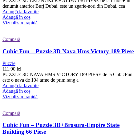
PUZZLE 3D LED BURJ KHALIFA 136 PIESE de la CubicFun
denumit anterior Burj Dubai, este un zgarie-nori din Dubai, cea
Adaugă la favorite
Adaugă în coș
Vizualizare rapidă
Compară
Cubic Fun – Puzzle 3D Nava Hms Victory 189 Piese
Puzzle
111,90
lei
PUZZLE 3D NAVA HMS VICTORY 189 PIESE de la CubicFun
este o nava de 104 arme de prim rang a
Adaugă la favorite
Adaugă în coș
Vizualizare rapidă
Compară
Cubic Fun – Puzzle 3D+Brosura-Empire State
Building 66 Piese