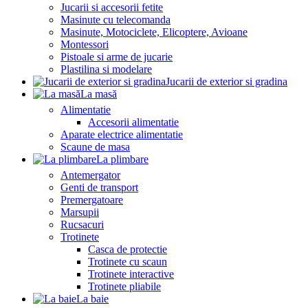
Jucarii si accesorii fetite
Masinute cu telecomanda
Masinute, Motociclete, Elicoptere, Avioane
Montessori
Pistoale si arme de jucarie
Plastilina si modelare
Jucarii de exterior si gradina
La masă
Alimentatie
Accesorii alimentatie
Aparate electrice alimentatie
Scaune de masa
La plimbare
Antemergator
Genti de transport
Premergatoare
Marsupii
Rucsacuri
Trotinete
Casca de protectie
Trotinete cu scaun
Trotinete interactive
Trotinete pliabile
La baie