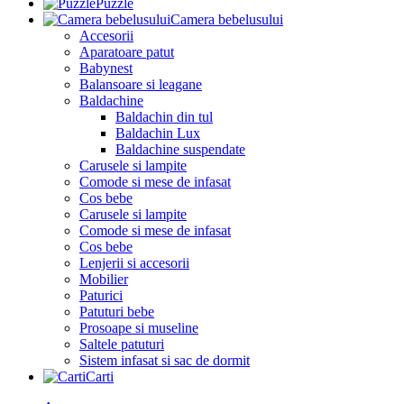
Puzzle
Camera bebelusului
Accesorii
Aparatoare patut
Babynest
Balansoare si leagane
Baldachine
Baldachin din tul
Baldachin Lux
Baldachine suspendate
Carusele si lampite
Comode si mese de infasat
Cos bebe
Carusele si lampite
Comode si mese de infasat
Cos bebe
Lenjerii si accesorii
Mobilier
Paturici
Patuturi bebe
Prosoape si museline
Saltele patuturi
Sistem infasat si sac de dormit
Carti