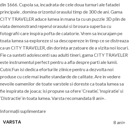
din 1666. Cupola sa, incadrata de cele doua turnuri ale fatadei
principale , domina orizontul orasului timp de 300 de ani. Gama
CITY TRAVELER aduce lumea in mana ta cu un puzzle 3D plin de
viata demonstrand reperul orasului si brosura superba cu
fotografii care inspira pofta de calatorie. Vrem sa incurajam pe
toata lumea sa exploreze si sa descopereze in timp ce se distreaza
ca un CITY TRAVELER, din dorinta arzatoare de a vizita noi locuri.
Fie ca sunteti adolescenti sau adulti tineri, gama CITY TRAVELER
este instrumentul perfect pentru a afla despre parti ale lumii.
CubicFun isi dedica eforturile zilnice pentru a dezvolta noi
produse cu cele mai inalte standarde de calitate. Are in vedere
nevoile oamenilor de toate varstele si doreste ca toata lumea sa
fie inspirata de joaca; isi propune sa ofere ‘Creatie’, ‘Inspiratie’ si
‘Distractie’ in toata lumea. Varsta recomandata 8 ani+.
Informații suplimentare
VARSTA
8 ani+