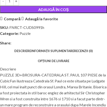
ADAUGĂ ÎN COȘ
Compară
Adaugă la favorite
SKU:
FNRCT-CUDS0991h
Categorie:
Puzzle
Share:
DESCRIERE
INFORMAȚII SUPLIMENTARE
RECENZII (0)
OPȚIUNI DE LIVRARE
Descriere
PUZZLE 3D+BROSURA-CATEDRALA ST. PAUL 107 PIESE de la
CubicFun ilustreaza Catedrala Sf. Paul ce este situata pe Ludgate
Hill, cel mai inalt punct din orasul Londra, Marea Britanie. Biserica
a fost proiectata in stil baroc englez de arhitectul Sir Christopher
Wren si a fost construita intre 1676 si 1710 si a facut parte dintr-
un mare program de reconstruire a orasului dupa Marele Incendiu