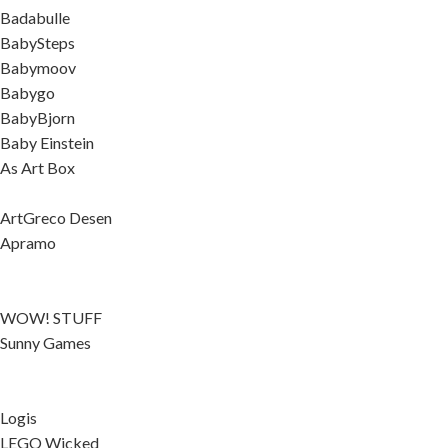
Badabulle
BabySteps
Babymoov
Babygo
BabyBjorn
Baby Einstein
As Art Box
ArtGreco Desen
Apramo
WOW! STUFF
Sunny Games
Logis
LEGO Wicked