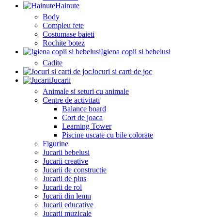
Hainute
Body
Compleu fete
Costumase baieti
Rochite botez
Igiena copii si bebelusi
Cadite
Jocuri si carti de joc
Jucarii
Animale si seturi cu animale
Centre de activitati
Balance board
Cort de joaca
Learning Tower
Piscine uscate cu bile colorate
Figurine
Jucarii bebelusi
Jucarii creative
Jucarii de constructie
Jucarii de plus
Jucarii de rol
Jucarii din lemn
Jucarii educative
Jucarii muzicale