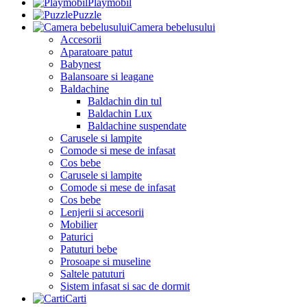
Playmobil
Puzzle
Camera bebelusului
Accesorii
Aparatoare patut
Babynest
Balansoare si leagane
Baldachine
Baldachin din tul
Baldachin Lux
Baldachine suspendate
Carusele si lampite
Comode si mese de infasat
Cos bebe
Carusele si lampite
Comode si mese de infasat
Cos bebe
Lenjerii si accesorii
Mobilier
Paturici
Patuturi bebe
Prosoape si museline
Saltele patuturi
Sistem infasat si sac de dormit
Carti