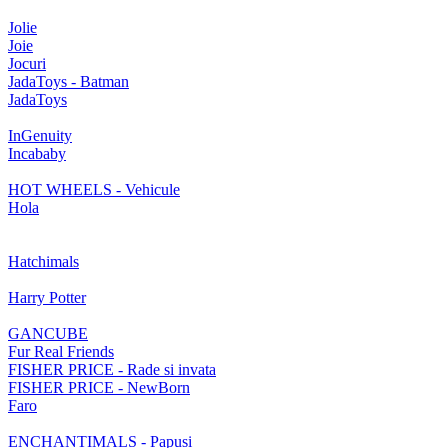
Jolie
Joie
Jocuri
JadaToys - Batman
JadaToys
InGenuity
Incababy
HOT WHEELS - Vehicule
Hola
Hatchimals
Harry Potter
GANCUBE
Fur Real Friends
FISHER PRICE - Rade si invata
FISHER PRICE - NewBorn
Faro
ENCHANTIMALS - Papusi