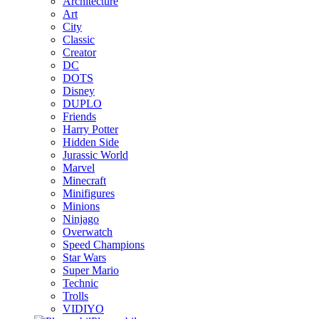
Architecture
Art
City
Classic
Creator
DC
DOTS
Disney
DUPLO
Friends
Harry Potter
Hidden Side
Jurassic World
Marvel
Minecraft
Minifigures
Minions
Ninjago
Overwatch
Speed Champions
Star Wars
Super Mario
Technic
Trolls
VIDIYO