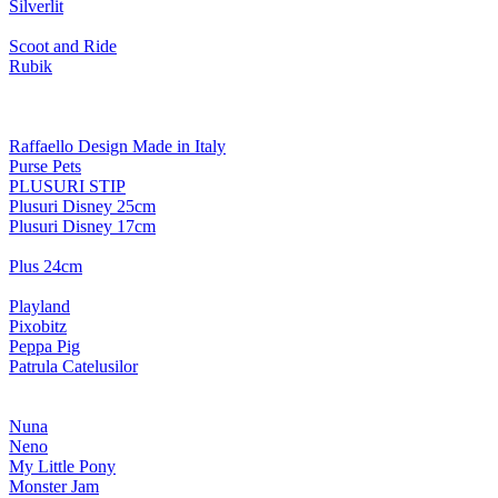
Silverlit
Scoot and Ride
Rubik
Raffaello Design Made in Italy
Purse Pets
PLUSURI STIP
Plusuri Disney 25cm
Plusuri Disney 17cm
Plus 24cm
Playland
Pixobitz
Peppa Pig
Patrula Catelusilor
Nuna
Neno
My Little Pony
Monster Jam