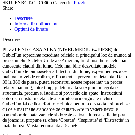
SKU:
FNRCT-CUC060h
Categorie:
Puzzle
Share:
Descriere
Informații suplimentare
Opțiuni de livrare
Descriere
PUZZLE 3D CASA ALBA (NIVEL MEDIU 64 PIESE) de la
CubicFun reprezinta resedinta oficiala si principalul loc de munca al
presedintelui Statelor Unite ale Americii, fiind una dintre cele mai
cunoscute cladiri din lume. Cele mai bine dezvoltate modele
CubicFun ale faimoaselor arhitecturi din lume, experimenteaza cel
mai inalt nivel de realism, rafinament si prezentare detaliata. De la
30 la 360 de piese, puteti reconstrui aceste repere intr-un proces
relativ mai lung, intre timp, puteti invata si explora integritatea
structurala, precum si istoriile si povestile din spate. Instructiuni
colore cu ilustratii detaliate ale arhitecturii originale incluse.
CubicFun isi dedica eforturile zilnice pentru a dezvolta noi produse
cu cele mai inalte standarde de calitate. Are in vedere nevoile
oamenilor de toate varstele si doreste ca toata lumea sa fie inspirata
de joaca; isi propune sa ofere ‘Creatie’, ‘Inspiratie’ si ‘Distractie’ in
toata lumea. Varsta recomandata 6 ani+.