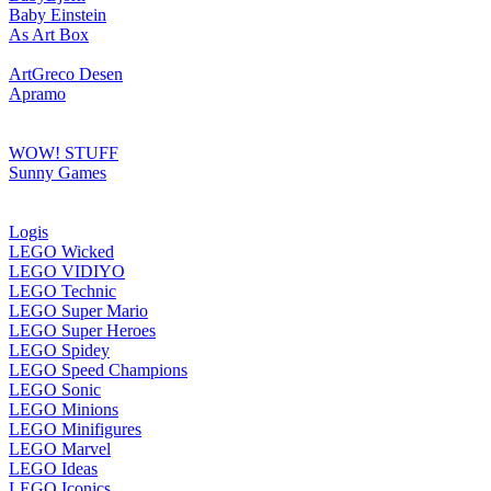
Baby Einstein
As Art Box
ArtGreco Desen
Apramo
WOW! STUFF
Sunny Games
Logis
LEGO Wicked
LEGO VIDIYO
LEGO Technic
LEGO Super Mario
LEGO Super Heroes
LEGO Spidey
LEGO Speed Champions
LEGO Sonic
LEGO Minions
LEGO Minifigures
LEGO Marvel
LEGO Ideas
LEGO Iconics