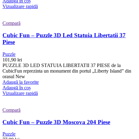
Adaugă în coș
Vizualizare rapidă
Compară
Cubic Fun – Puzzle 3D Led Statuia Libertatii 37
Piese
Puzzle
101,90
lei
PUZZLE 3D LED STATUIA LIBERTATII 37 PIESE de la
CubicFun reprezinta un monument din portul „Liberty Island” din
orasul New
Adaugă la favorite
Adaugă în coș
Vizualizare rapidă
Compară
Cubic Fun – Puzzle 3D Moscova 204 Piese
Puzzle