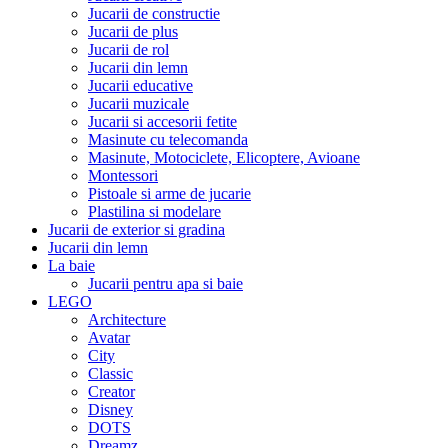
Jucarii de constructie
Jucarii de plus
Jucarii de rol
Jucarii din lemn
Jucarii educative
Jucarii muzicale
Jucarii si accesorii fetite
Masinute cu telecomanda
Masinute, Motociclete, Elicoptere, Avioane
Montessori
Pistoale si arme de jucarie
Plastilina si modelare
Jucarii de exterior si gradina
Jucarii din lemn
La baie
Jucarii pentru apa si baie
LEGO
Architecture
Avatar
City
Classic
Creator
Disney
DOTS
Dreamz