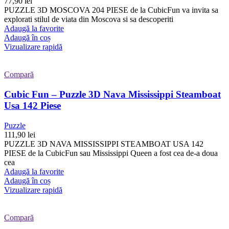
77,90
lei
PUZZLE 3D MOSCOVA 204 PIESE de la CubicFun va invita sa
explorati stilul de viata din Moscova si sa descoperiti
Adaugă la favorite
Adaugă în coș
Vizualizare rapidă
Compară
Cubic Fun – Puzzle 3D Nava Mississippi Steamboat
Usa 142 Piese
Puzzle
111,90
lei
PUZZLE 3D NAVA MISSISSIPPI STEAMBOAT USA 142
PIESE de la CubicFun sau Mississippi Queen a fost cea de-a doua
cea
Adaugă la favorite
Adaugă în coș
Vizualizare rapidă
Compară