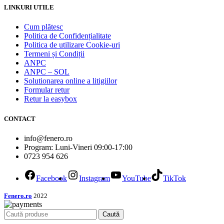
LINKURI UTILE
Cum plătesc
Politica de Confidențialitate
Politica de utilizare Cookie-uri
Termeni și Condiții
ANPC
ANPC – SOL
Solutionarea online a litigiilor
Formular retur
Retur la easybox
CONTACT
info@fenero.ro
Program: Luni-Vineri 09:00-17:00
0723 954 626
Facebook
Instagram
YouTube
TikTok
Fenero.ro
2022
Caută