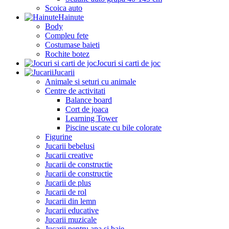
Scoica auto
Hainute
Body
Compleu fete
Costumase baieti
Rochite botez
Jocuri si carti de joc
Jucarii
Animale si seturi cu animale
Centre de activitati
Balance board
Cort de joaca
Learning Tower
Piscine uscate cu bile colorate
Figurine
Jucarii bebelusi
Jucarii creative
Jucarii de constructie
Jucarii de constructie
Jucarii de plus
Jucarii de rol
Jucarii din lemn
Jucarii educative
Jucarii muzicale
Jucarii pentru apa si baie