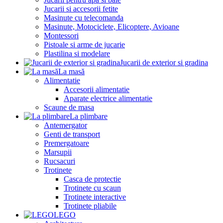
Jucarii si accesorii fetite
Masinute cu telecomanda
Masinute, Motociclete, Elicoptere, Avioane
Montessori
Pistoale si arme de jucarie
Plastilina si modelare
Jucarii de exterior si gradina
La masă
Alimentatie
Accesorii alimentatie
Aparate electrice alimentatie
Scaune de masa
La plimbare
Antemergator
Genti de transport
Premergatoare
Marsupii
Rucsacuri
Trotinete
Casca de protectie
Trotinete cu scaun
Trotinete interactive
Trotinete pliabile
LEGO