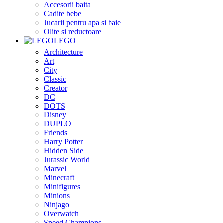
Accesorii baita
Cadite bebe
Jucarii pentru apa si baie
Olite si reductoare
LEGO
Architecture
Art
City
Classic
Creator
DC
DOTS
Disney
DUPLO
Friends
Harry Potter
Hidden Side
Jurassic World
Marvel
Minecraft
Minifigures
Minions
Ninjago
Overwatch
Speed Champions