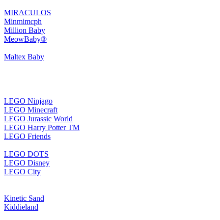
MIRACULOS
Minmimcph
Million Baby
MeowBaby®
Maltex Baby
LEGO Ninjago
LEGO Minecraft
LEGO Jurassic World
LEGO Harry Potter TM
LEGO Friends
LEGO DOTS
LEGO Disney
LEGO City
Kinetic Sand
Kiddieland