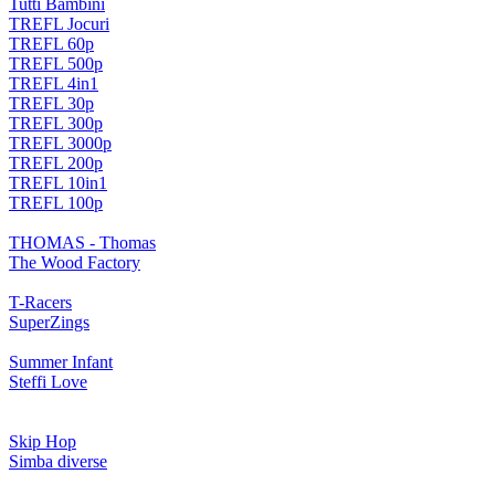
Tutti Bambini
TREFL Jocuri
TREFL 60p
TREFL 500p
TREFL 4in1
TREFL 30p
TREFL 300p
TREFL 3000p
TREFL 200p
TREFL 10in1
TREFL 100p
THOMAS - Thomas
The Wood Factory
T-Racers
SuperZings
Summer Infant
Steffi Love
Skip Hop
Simba diverse