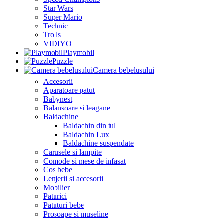
Star Wars
Super Mario
Technic
Trolls
VIDIYO
Playmobil
Puzzle
Camera bebelusului
Accesorii
Aparatoare patut
Babynest
Balansoare si leagane
Baldachine
Baldachin din tul
Baldachin Lux
Baldachine suspendate
Carusele si lampite
Comode si mese de infasat
Cos bebe
Lenjerii si accesorii
Mobilier
Paturici
Patuturi bebe
Prosoape si museline