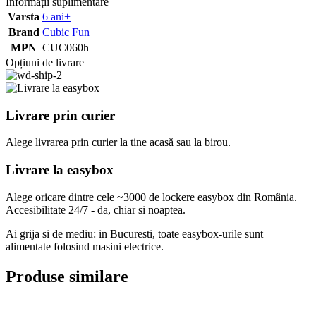
Informații suplimentare
Varsta
6 ani+
Brand
Cubic Fun
MPN
CUC060h
Opțiuni de livrare
Livrare prin curier
Alege livrarea prin curier
la
tine
acasă
sau
la
birou.
Livrare la easybox
Alege oricare dintre cele ~3000 de lockere easybox din
România
.
Accesibilitate 24/7 - da, chiar si noaptea.
Ai grija si de mediu: in Bucuresti, toate easybox-urile sunt
alimentate folosind masini electrice.
Produse similare