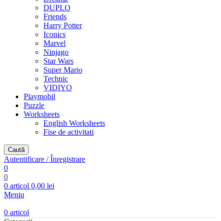
DUPLO
Friends
Harry Potter
Iconics
Marvel
Ninjago
Star Wars
Super Mario
Technic
VIDIYO
Playmobil
Puzzle
Worksheets
English Worksheets
Fise de activitati
Caută
Autentificare / Înregistrare
0
0
0
articol
0,00
lei
Meniu
0
articol