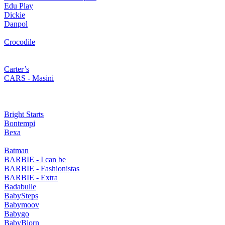
Edu Play
Dickie
Danpol
Crocodile
Carter’s
CARS - Masini
Bright Starts
Bontempi
Bexa
Batman
BARBIE - I can be
BARBIE - Fashionistas
BARBIE - Extra
Badabulle
BabySteps
Babymoov
Babygo
BabyBjorn