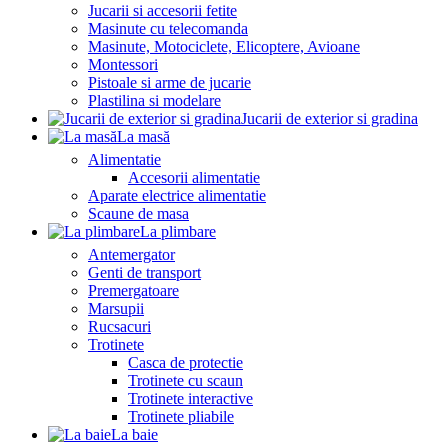
Jucarii si accesorii fetite
Masinute cu telecomanda
Masinute, Motociclete, Elicoptere, Avioane
Montessori
Pistoale si arme de jucarie
Plastilina si modelare
Jucarii de exterior si gradina
La masă
Alimentatie
Accesorii alimentatie
Aparate electrice alimentatie
Scaune de masa
La plimbare
Antemergator
Genti de transport
Premergatoare
Marsupii
Rucsacuri
Trotinete
Casca de protectie
Trotinete cu scaun
Trotinete interactive
Trotinete pliabile
La baie