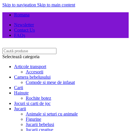
Skip to navigation
Skip to main content
Romana
Newsletter
Contact Us
FAQs
Selectează categoria
Articole transport
Accesorii
Camera bebelusului
Comode si mese de infasat
Carti
Hainute
Rochite botez
Jocuri si carti de joc
Jucarii
Animale si seturi cu animale
Figurine
Jucarii bebelusi
Jucarii creative