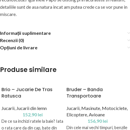
detaliile sunt de asa natura incat am putea crede ca se vor pune in
miscare.
Informații suplimentare
Recenzii (0)
Opțiuni de livrare
Produse similare
Brio – Jucarie De Tras
Bruder – Banda
Ratusca
Transportoare
Jucarii
,
Jucarii din lemn
Jucarii
,
Masinute, Motociclete,
152,90
lei
Elicoptere, Avioane
156,90
lei
De ce sa inchizi ratele la baie? Iata
Din cele mai vechi timpuri, benzile
o rata care da din cap, bate din