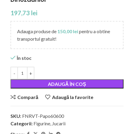
197,73
lei
Adauga produse de
150,00
lei
pentru a obtine
transportul gratuit!
În stoc
Alternative:
ADAUGĂ ÎN COȘ
Compară
Adaugă la favorite
SKU:
FNRVT-Papo60600
Categorii:
Figurine
,
Jucarii