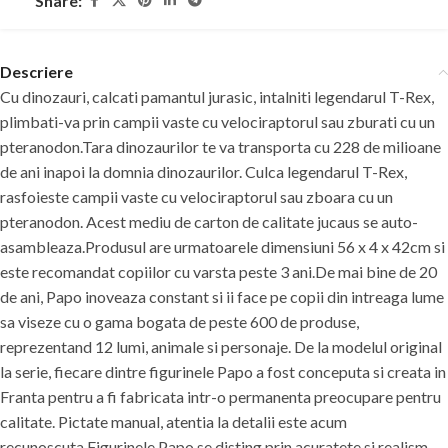
Share:
Descriere
Cu dinozauri, calcati pamantul jurasic, intalniti legendarul T-Rex,
plimbati-va prin campii vaste cu velociraptorul sau zburati cu un
pteranodon.Tara dinozaurilor te va transporta cu 228 de milioane
de ani inapoi la domnia dinozaurilor. Culca legendarul T-Rex,
rasfoieste campii vaste cu velociraptorul sau zboara cu un
pteranodon. Acest mediu de carton de calitate jucaus se auto-
asambleaza.Produsul are urmatoarele dimensiuni 56 x 4 x 42cm si
este recomandat copiilor cu varsta peste 3 ani.De mai bine de 20
de ani, Papo inoveaza constant si ii face pe copii din intreaga lume
sa viseze cu o gama bogata de peste 600 de produse,
reprezentand 12 lumi, animale si personaje. De la modelul original
la serie, fiecare dintre figurinele Papo a fost conceputa si creata in
Franta pentru a fi fabricata intr-o permanenta preocupare pentru
calitate. Pictate manual, atentia la detalii este acum
recunoscuta.Figurinele Papo se disting prin acuratete si realism,