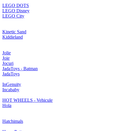
LEGO DOTS
LEGO Disney
LEGO City
Kinetic Sand
Kiddieland
Jolie
Joie
Jocuri
JadaToys - Batman
JadaToys
InGenuity
Incababy
HOT WHEELS - Vehicule
Hola
Hatchimals