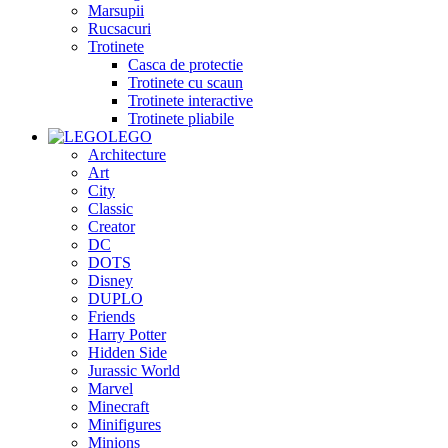
Marsupii
Rucsacuri
Trotinete
Casca de protectie
Trotinete cu scaun
Trotinete interactive
Trotinete pliabile
LEGO
Architecture
Art
City
Classic
Creator
DC
DOTS
Disney
DUPLO
Friends
Harry Potter
Hidden Side
Jurassic World
Marvel
Minecraft
Minifigures
Minions