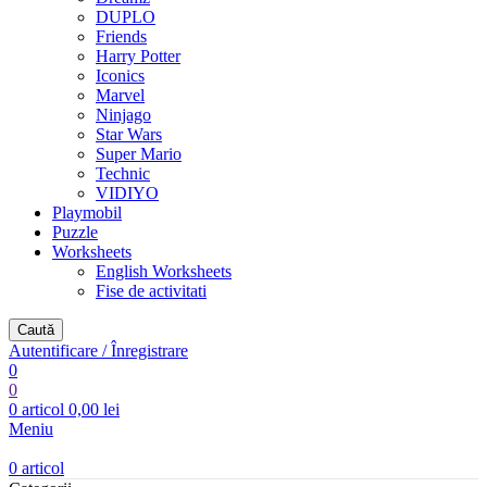
DUPLO
Friends
Harry Potter
Iconics
Marvel
Ninjago
Star Wars
Super Mario
Technic
VIDIYO
Playmobil
Puzzle
Worksheets
English Worksheets
Fise de activitati
Caută
Autentificare / Înregistrare
0
0
0
articol
0,00
lei
Meniu
0
articol