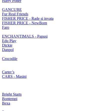
Harry Potter
GANCUBE
Fur Real Friends
FISHER PRICE - Rade si invata
FISHER PRICE - NewBorn
Faro
ENCHANTIMALS - Papusi
Edu Play
Dickie
Danpol
Crocodile
Carter’s
CARS - Masini
Bright Starts
Bontempi
Bexa