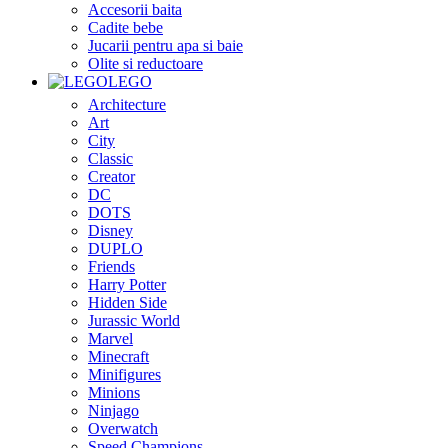
Accesorii baita
Cadite bebe
Jucarii pentru apa si baie
Olite si reductoare
LEGO
Architecture
Art
City
Classic
Creator
DC
DOTS
Disney
DUPLO
Friends
Harry Potter
Hidden Side
Jurassic World
Marvel
Minecraft
Minifigures
Minions
Ninjago
Overwatch
Speed Champions