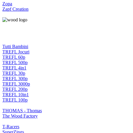
Zopa
Zapf Creation
Tutti Bambini
TREFL Jocuri
TREFL 60p
TREFL 500p
TREFL 4in1
TREFL 30p
TREFL 300p
TREFL 3000p
TREFL 200p
TREFL 10in1
TREFL 100p
THOMAS - Thomas
The Wood Factory
T-Racers
SuperZings