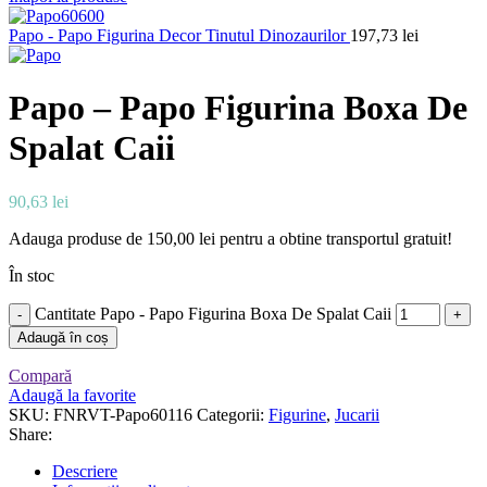
Papo - Papo Figurina Decor Tinutul Dinozaurilor
197,73
lei
Papo – Papo Figurina Boxa De
Spalat Caii
90,63
lei
Adauga produse de
150,00
lei
pentru a obtine transportul gratuit!
În stoc
Cantitate Papo - Papo Figurina Boxa De Spalat Caii
Adaugă în coș
Compară
Adaugă la favorite
SKU:
FNRVT-Papo60116
Categorii:
Figurine
,
Jucarii
Share:
Descriere