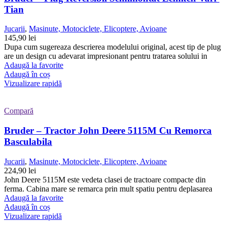
Tian
Jucarii
,
Masinute, Motociclete, Elicoptere, Avioane
145,90
lei
Dupa cum sugereaza descrierea modelului original, acest tip de plug
are un design cu adevarat impresionant pentru tratarea solului in
Adaugă la favorite
Adaugă în coș
Vizualizare rapidă
Compară
Bruder – Tractor John Deere 5115M Cu Remorca
Basculabila
Jucarii
,
Masinute, Motociclete, Elicoptere, Avioane
224,90
lei
John Deere 5115M este vedeta clasei de tractoare compacte din
ferma. Cabina mare se remarca prin mult spatiu pentru deplasarea
Adaugă la favorite
Adaugă în coș
Vizualizare rapidă