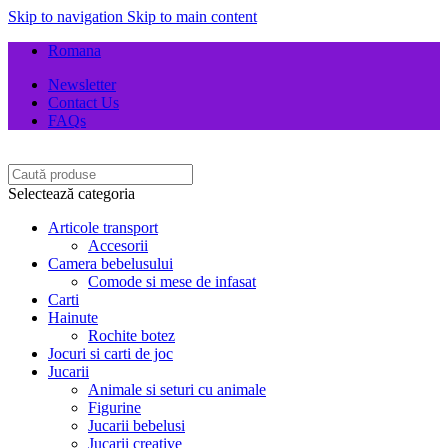
Skip to navigation
Skip to main content
Romana
Newsletter
Contact Us
FAQs
Selectează categoria
Articole transport
Accesorii
Camera bebelusului
Comode si mese de infasat
Carti
Hainute
Rochite botez
Jocuri si carti de joc
Jucarii
Animale si seturi cu animale
Figurine
Jucarii bebelusi
Jucarii creative