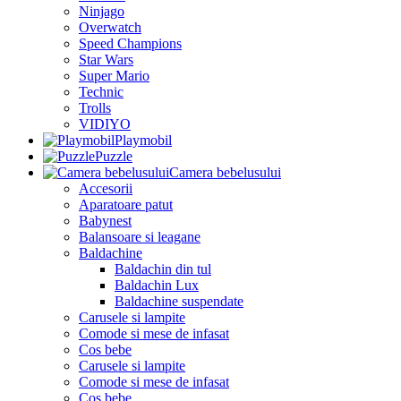
Ninjago
Overwatch
Speed Champions
Star Wars
Super Mario
Technic
Trolls
VIDIYO
Playmobil
Puzzle
Camera bebelusului
Accesorii
Aparatoare patut
Babynest
Balansoare si leagane
Baldachine
Baldachin din tul
Baldachin Lux
Baldachine suspendate
Carusele si lampite
Comode si mese de infasat
Cos bebe
Carusele si lampite
Comode si mese de infasat
Cos bebe