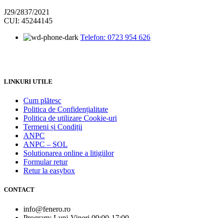
J29/2837/2021
CUI: 45244145
Telefon: 0723 954 626
LINKURI UTILE
Cum plătesc
Politica de Confidențialitate
Politica de utilizare Cookie-uri
Termeni și Condiții
ANPC
ANPC – SOL
Solutionarea online a litigiilor
Formular retur
Retur la easybox
CONTACT
info@fenero.ro
Program: Luni-Vineri 09:00-17:00