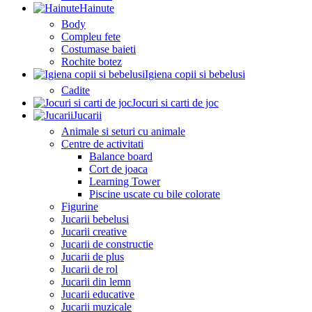
Hainute
Body
Compleu fete
Costumase baieti
Rochite botez
Igiena copii si bebelusi
Cadite
Jocuri si carti de joc
Jucarii
Animale si seturi cu animale
Centre de activitati
Balance board
Cort de joaca
Learning Tower
Piscine uscate cu bile colorate
Figurine
Jucarii bebelusi
Jucarii creative
Jucarii de constructie
Jucarii de plus
Jucarii de rol
Jucarii din lemn
Jucarii educative
Jucarii muzicale