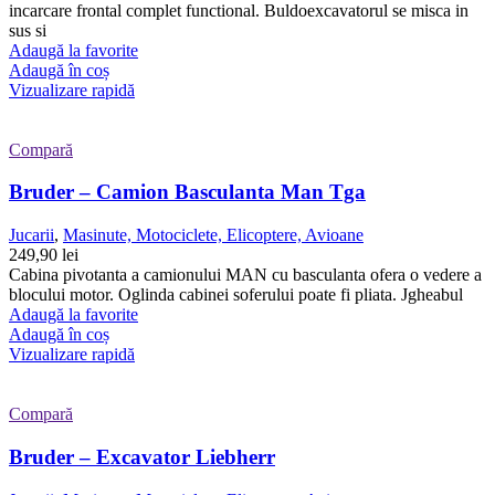
incarcare frontal complet functional. Buldoexcavatorul se misca in
sus si
Adaugă la favorite
Adaugă în coș
Vizualizare rapidă
Compară
Bruder – Camion Basculanta Man Tga
Jucarii
,
Masinute, Motociclete, Elicoptere, Avioane
249,90
lei
Cabina pivotanta a camionului MAN cu basculanta ofera o vedere a
blocului motor. Oglinda cabinei soferului poate fi pliata. Jgheabul
Adaugă la favorite
Adaugă în coș
Vizualizare rapidă
Compară
Bruder – Excavator Liebherr