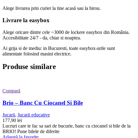
Alege livrarea prin curier
la
tine
acasă
sau
la
birou.
Livrare la easybox
Alege oricare dintre cele ~3000 de lockere easybox din
România
.
Accesibilitate 24/7 - da, chiar si noaptea.
Ai grija si de mediu: in Bucuresti, toate easybox-urile sunt
alimentate folosind masini electrice.
Produse similare
Compară
Brio – Banc Cu Ciocanel Si Bile
Jucarii
,
Jucarii educative
177,90
lei
Lucruri care te fac sa sari de bucurie, banc cu ciocanel si bile de la
BRIO! Pune bilele de diferite
Adaugă la favorite