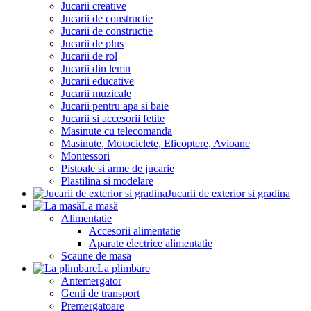
Jucarii creative
Jucarii de constructie
Jucarii de constructie
Jucarii de plus
Jucarii de rol
Jucarii din lemn
Jucarii educative
Jucarii muzicale
Jucarii pentru apa si baie
Jucarii si accesorii fetite
Masinute cu telecomanda
Masinute, Motociclete, Elicoptere, Avioane
Montessori
Pistoale si arme de jucarie
Plastilina si modelare
Jucarii de exterior si gradina
La masă
Alimentatie
Accesorii alimentatie
Aparate electrice alimentatie
Scaune de masa
La plimbare
Antemergator
Genti de transport
Premergatoare