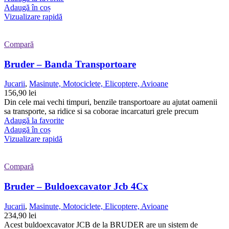
Adaugă în coș
Vizualizare rapidă
Compară
Bruder – Banda Transportoare
Jucarii
,
Masinute, Motociclete, Elicoptere, Avioane
156,90
lei
Din cele mai vechi timpuri, benzile transportoare au ajutat oamenii
sa transporte, sa ridice si sa coborae incarcaturi grele precum
Adaugă la favorite
Adaugă în coș
Vizualizare rapidă
Compară
Bruder – Buldoexcavator Jcb 4Cx
Jucarii
,
Masinute, Motociclete, Elicoptere, Avioane
234,90
lei
Acest buldoexcavator JCB de la BRUDER are un sistem de