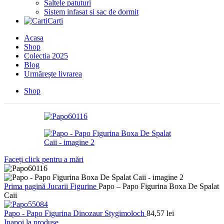
Saltele patuturi
Sistem infasat si sac de dormit
Carti
Acasa
Shop
Colectia 2025
Blog
Urmărește livrarea
Shop
Faceți click pentru a mări
Prima pagină
Jucarii
Figurine
Papo – Papo Figurina Boxa De Spalat
Caii
Papo - Papo Figurina Dinozaur Stygimoloch
84,57
lei
Inapoi la produse