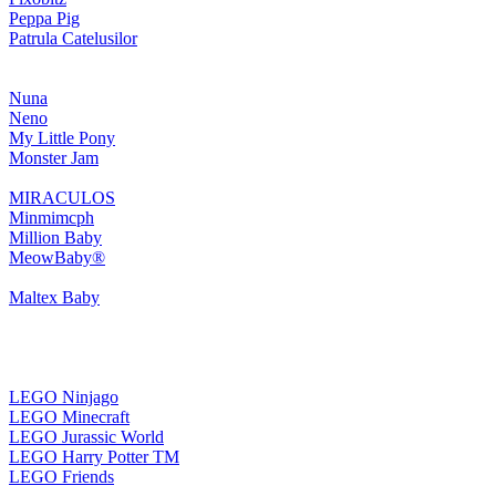
Peppa Pig
Patrula Catelusilor
Nuna
Neno
My Little Pony
Monster Jam
MIRACULOS
Minmimcph
Million Baby
MeowBaby®
Maltex Baby
LEGO Ninjago
LEGO Minecraft
LEGO Jurassic World
LEGO Harry Potter TM
LEGO Friends