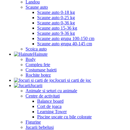
Landou
Scaune auto
Scaune auto 0-18 kg
Scaune auto 0-25 kg
Scaune auto 0-36 kg
Scaune auto 15-36 kg
Scaune auto 9-36 kg
Scaune auto grupa 100-150 cm
Scaune auto grupa 40-145 cm
Scoica auto
Hainute
Body
Compleu fete
Costumase baieti
Rochite botez
Jocuri si carti de joc
Jucarii
Animale si seturi cu animale
Centre de activitati
Balance board
Cort de joaca
Learning Tower
Piscine uscate cu bile colorate
Figurine
Jucarii bebelusi