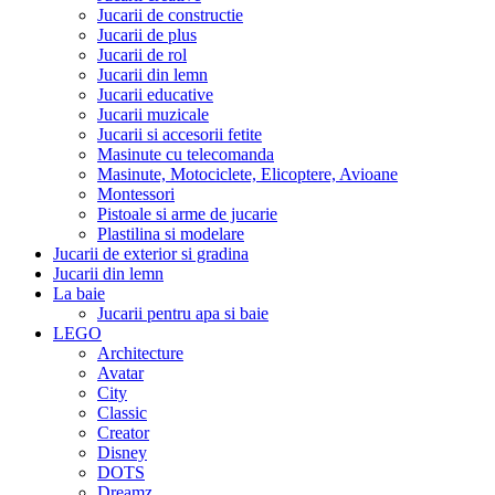
Jucarii de constructie
Jucarii de plus
Jucarii de rol
Jucarii din lemn
Jucarii educative
Jucarii muzicale
Jucarii si accesorii fetite
Masinute cu telecomanda
Masinute, Motociclete, Elicoptere, Avioane
Montessori
Pistoale si arme de jucarie
Plastilina si modelare
Jucarii de exterior si gradina
Jucarii din lemn
La baie
Jucarii pentru apa si baie
LEGO
Architecture
Avatar
City
Classic
Creator
Disney
DOTS
Dreamz