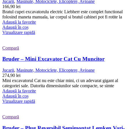
Jucarii
,
Masinute, Motociclete, Elicoptere, Avioane
166,90
lei
Bratul cupei excavatorulu electric Liebherr este complet functional
folosind maneta manuala, iar corpul si bratul cabinei pot fi rotite la
Adaugă la favorite
Adaugă în coș
Vizualizare rapidă
Compară
Bruder – Mini Excavator Cat Cu Muncitor
Jucarii
,
Masinute, Motociclete, Elicoptere, Avioane
274,90
lei
Mini excavatorul Cat nu este chiar mini, ci un adevarat gigant al
categoriei sale. Datorita dimensiunilor sale compacte, se simte
Adaugă la favorite
Adaugă în coș
Vizualizare rapidă
Compară
Bruder – Plug Reversibil Semimontat Lemken Vari-