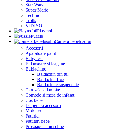
Star Wars
Super Mario
Technic
Trolls
VIDIYO
Playmobil
Puzzle
Camera bebelusului
Accesorii
Aparatoare patut
Babynest
Balansoare si leagane
Baldachine
Baldachin din tul
Baldachin Lux
Baldachine suspendate
Carusele si lampite
Comode si mese de infasat
Cos bebe
Lenjerii si accesorii
Mobilier
Paturici
Patuturi bebe
Prosoape si museline