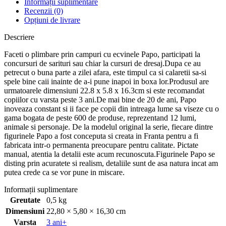
Informații suplimentare
Recenzii (0)
Opțiuni de livrare
Descriere
Faceti o plimbare prin campuri cu ecvinele Papo, participati la
concursuri de sarituri sau chiar la cursuri de dresaj.Dupa ce au
petrecut o buna parte a zilei afara, este timpul ca si calaretii sa-si
spele bine caii inainte de a-i pune inapoi in boxa lor.Produsul are
urmatoarele dimensiuni 22.8 x 5.8 x 16.3cm si este recomandat
copiilor cu varsta peste 3 ani.De mai bine de 20 de ani, Papo
inoveaza constant si ii face pe copii din intreaga lume sa viseze cu o
gama bogata de peste 600 de produse, reprezentand 12 lumi,
animale si personaje. De la modelul original la serie, fiecare dintre
figurinele Papo a fost conceputa si creata in Franta pentru a fi
fabricata intr-o permanenta preocupare pentru calitate. Pictate
manual, atentia la detalii este acum recunoscuta.Figurinele Papo se
disting prin acuratete si realism, detaliile sunt de asa natura incat am
putea crede ca se vor pune in miscare.
Informații suplimentare
Greutate
0,5 kg
Dimensiuni
22,80 × 5,80 × 16,30 cm
Varsta
3 ani+