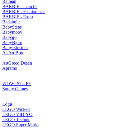
Batman
BARBIE - I can be
BARBIE - Fashionistas
BARBIE - Extra
Badabulle
BabySteps
Babymoov
Babygo
BabyBjorn
Baby Einstein
As Art Box
ArtGreco Desen
Apramo
WOW! STUFF
Sunny Games
Logis
LEGO Wicked
LEGO VIDIYO
LEGO Technic
LEGO Super Mario