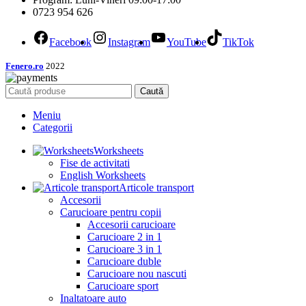
0723 954 626
Facebook
Instagram
YouTube
TikTok
Fenero.ro
2022
Caută
Meniu
Categorii
Worksheets
Fise de activitati
English Worksheets
Articole transport
Accesorii
Carucioare pentru copii
Accesorii carucioare
Carucioare 2 in 1
Carucioare 3 in 1
Carucioare duble
Carucioare nou nascuti
Carucioare sport
Inaltatoare auto