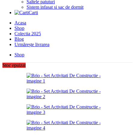
Saltele patuturi
Sistem infasat si sac de dormit
Carti
Acasa
Shop
Colectia 2025
Blog
Urmărește livrarea
Shop
Stoc epuizat