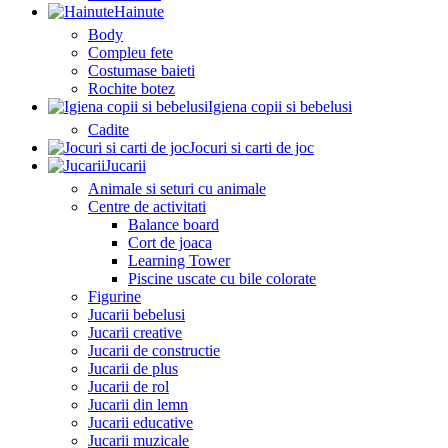
Hainute
Body
Compleu fete
Costumase baieti
Rochite botez
Igiena copii si bebelusi
Cadite
Jocuri si carti de joc
Jucarii
Animale si seturi cu animale
Centre de activitati
Balance board
Cort de joaca
Learning Tower
Piscine uscate cu bile colorate
Figurine
Jucarii bebelusi
Jucarii creative
Jucarii de constructie
Jucarii de plus
Jucarii de rol
Jucarii din lemn
Jucarii educative
Jucarii muzicale