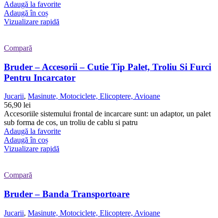
Adaugă la favorite
Adaugă în coș
Vizualizare rapidă
Compară
Bruder – Accesorii – Cutie Tip Palet, Troliu Si Furci
Pentru Incarcator
Jucarii
,
Masinute, Motociclete, Elicoptere, Avioane
56,90
lei
Accesoriile sistemului frontal de incarcare sunt: un adaptor, un palet
sub forma de cos, un troliu de cablu si patru
Adaugă la favorite
Adaugă în coș
Vizualizare rapidă
Compară
Bruder – Banda Transportoare
Jucarii
,
Masinute, Motociclete, Elicoptere, Avioane