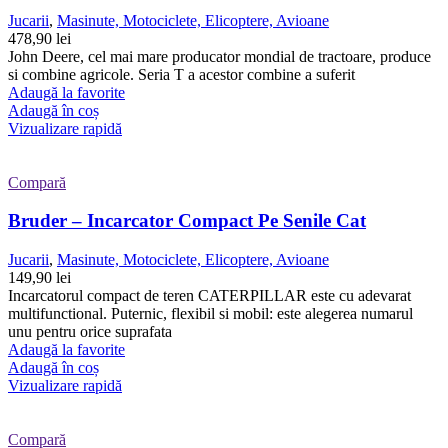
Jucarii
,
Masinute, Motociclete, Elicoptere, Avioane
478,90
lei
John Deere, cel mai mare producator mondial de tractoare, produce
si combine agricole. Seria T a acestor combine a suferit
Adaugă la favorite
Adaugă în coș
Vizualizare rapidă
Compară
Bruder – Incarcator Compact Pe Senile Cat
Jucarii
,
Masinute, Motociclete, Elicoptere, Avioane
149,90
lei
Incarcatorul compact de teren CATERPILLAR este cu adevarat
multifunctional. Puternic, flexibil si mobil: este alegerea numarul
unu pentru orice suprafata
Adaugă la favorite
Adaugă în coș
Vizualizare rapidă
Compară