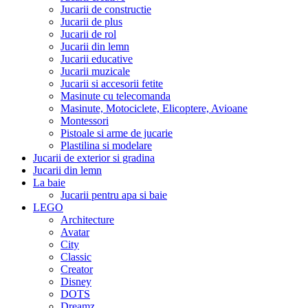
Jucarii de constructie
Jucarii de plus
Jucarii de rol
Jucarii din lemn
Jucarii educative
Jucarii muzicale
Jucarii si accesorii fetite
Masinute cu telecomanda
Masinute, Motociclete, Elicoptere, Avioane
Montessori
Pistoale si arme de jucarie
Plastilina si modelare
Jucarii de exterior si gradina
Jucarii din lemn
La baie
Jucarii pentru apa si baie
LEGO
Architecture
Avatar
City
Classic
Creator
Disney
DOTS
Dreamz