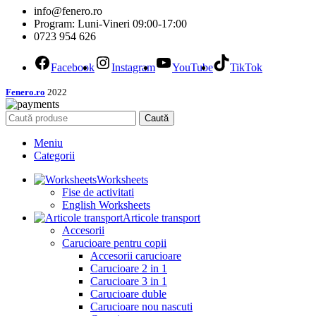
info@fenero.ro
Program: Luni-Vineri 09:00-17:00
0723 954 626
Facebook
Instagram
YouTube
TikTok
Fenero.ro
2022
Caută
Meniu
Categorii
Worksheets
Fise de activitati
English Worksheets
Articole transport
Accesorii
Carucioare pentru copii
Accesorii carucioare
Carucioare 2 in 1
Carucioare 3 in 1
Carucioare duble
Carucioare nou nascuti