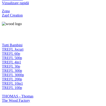
Vizualizare rapidă
Zopa
Zapf Creation
Tutti Bambini
TREFL Jocuri
TREFL 60p
TREFL 500p
TREFL 4in1
TREFL 30p
TREFL 300p
TREFL 3000p
TREFL 200p
TREFL 10in1
TREFL 100p
THOMAS - Thomas
The Wood Factory