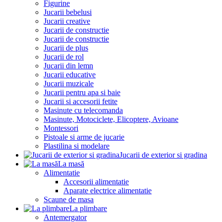
Figurine
Jucarii bebelusi
Jucarii creative
Jucarii de constructie
Jucarii de constructie
Jucarii de plus
Jucarii de rol
Jucarii din lemn
Jucarii educative
Jucarii muzicale
Jucarii pentru apa si baie
Jucarii si accesorii fetite
Masinute cu telecomanda
Masinute, Motociclete, Elicoptere, Avioane
Montessori
Pistoale si arme de jucarie
Plastilina si modelare
Jucarii de exterior si gradina
La masă
Alimentatie
Accesorii alimentatie
Aparate electrice alimentatie
Scaune de masa
La plimbare
Antemergator