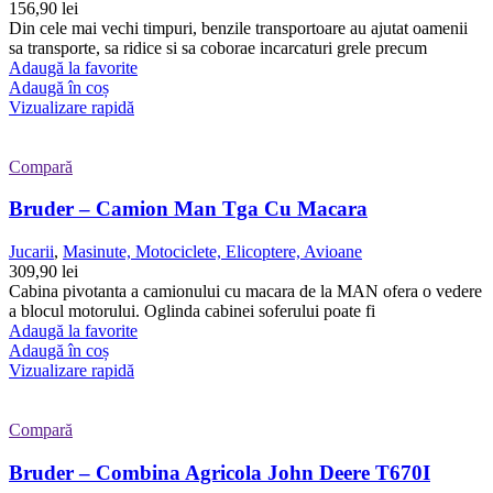
156,90
lei
Din cele mai vechi timpuri, benzile transportoare au ajutat oamenii
sa transporte, sa ridice si sa coborae incarcaturi grele precum
Adaugă la favorite
Adaugă în coș
Vizualizare rapidă
Compară
Bruder – Camion Man Tga Cu Macara
Jucarii
,
Masinute, Motociclete, Elicoptere, Avioane
309,90
lei
Cabina pivotanta a camionului cu macara de la MAN ofera o vedere
a blocul motorului. Oglinda cabinei soferului poate fi
Adaugă la favorite
Adaugă în coș
Vizualizare rapidă
Compară
Bruder – Combina Agricola John Deere T670I