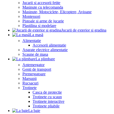
Jucarii si accesorii fetite
Masinute cu telecomanda
Masinute, Motociclete, Elicoptere, Avioane
Montessori
Pistoale si arme de jucarie
Plastilina si modelare
Jucarii de exterior si gradina
La masă
Alimentatie
Accesorii alimentatie
Aparate electrice alimentatie
Scaune de masa
La plimbare
Antemergator
Genti de transport
Premergatoare
Marsupii
Rucsacuri
Trotinete
Casca de protectie
Trotinete cu scaun
Trotinete interactive
Trotinete pliabile
La baie