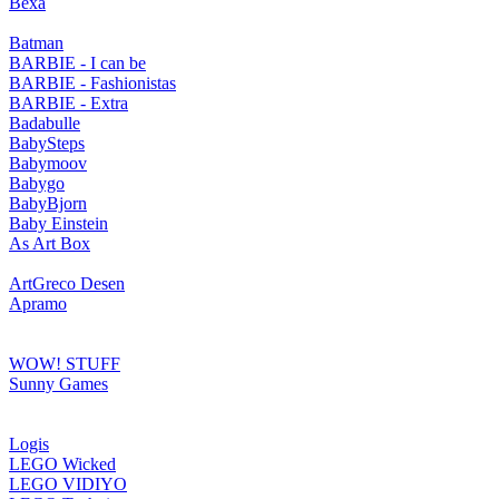
Bexa
Batman
BARBIE - I can be
BARBIE - Fashionistas
BARBIE - Extra
Badabulle
BabySteps
Babymoov
Babygo
BabyBjorn
Baby Einstein
As Art Box
ArtGreco Desen
Apramo
WOW! STUFF
Sunny Games
Logis
LEGO Wicked
LEGO VIDIYO