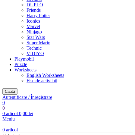
DUPLO
Friends
Harry Potter
Iconics
Marvel
Ninjago
Star Wars
Super Mario
Technic
VIDIYO
Playmobil
Puzzle
Worksheets
English Worksheets
Fise de activitati
Caută
Autentificare / Înregistrare
0
0
0
articol
0,00
lei
Meniu
0
articol