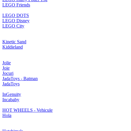
LEGO Friends
LEGO DOTS
LEGO Disney
LEGO City
Kinetic Sand
Kiddieland
Jolie
Joie
Jocuri
JadaToys - Batman
JadaToys
InGenuity
Incababy
HOT WHEELS - Vehicule
Hola