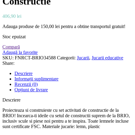
Constructie
406,90
lei
Adauga produse de
150,00
lei
pentru a obtine transportul gratuit!
Stoc epuizat
Compară
Adaugă la favorite
SKU:
FNRCT-BRIO34588
Categorii:
Jucarii
,
Jucarii educative
Share:
Descriere
Informații suplimentare
Recenzii (0)
Opțiuni de livrare
Descriere
Proiecteaza si construieste cu set activitati de constructie de la
BRIO! Incearca-ti ideile cu setul de constructii suprem de la BRIO,
inclusiv scule si piese noi pentru a te inspira. Toate lemnele incluse
sunt certificate FSC. Materiale jucarie: lemn, plastic