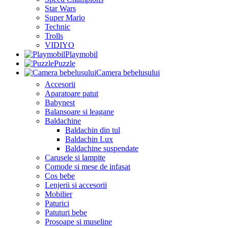
Star Wars
Super Mario
Technic
Trolls
VIDIYO
Playmobil
Puzzle
Camera bebelusului
Accesorii
Aparatoare patut
Babynest
Balansoare si leagane
Baldachine
Baldachin din tul
Baldachin Lux
Baldachine suspendate
Carusele si lampite
Comode si mese de infasat
Cos bebe
Lenjerii si accesorii
Mobilier
Paturici
Patuturi bebe
Prosoape si museline