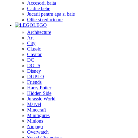
Accesorii baita
Cadite bebe
Jucarii pentru apa si baie
Olite si reductoare
LEGO
Architecture
Art
City
Classic
Creator
DC
DOTS
Disney
DUPLO
Friends
Harry Potter
Hidden Side
Jurassic World
Marvel
Minecraft
Minifigures
Minions
Ninjago
Overwatch
Speed Champions