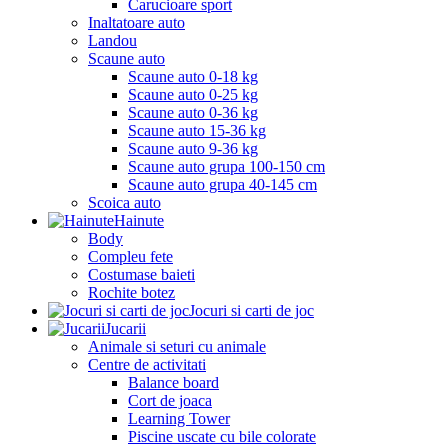
Carucioare sport
Inaltatoare auto
Landou
Scaune auto
Scaune auto 0-18 kg
Scaune auto 0-25 kg
Scaune auto 0-36 kg
Scaune auto 15-36 kg
Scaune auto 9-36 kg
Scaune auto grupa 100-150 cm
Scaune auto grupa 40-145 cm
Scoica auto
Hainute
Body
Compleu fete
Costumase baieti
Rochite botez
Jocuri si carti de joc
Jucarii
Animale si seturi cu animale
Centre de activitati
Balance board
Cort de joaca
Learning Tower
Piscine uscate cu bile colorate