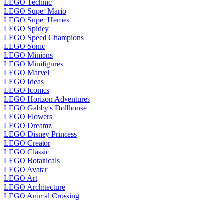
LEGO Technic
LEGO Super Mario
LEGO Super Heroes
LEGO Spidey
LEGO Speed Champions
LEGO Sonic
LEGO Minions
LEGO Minifigures
LEGO Marvel
LEGO Ideas
LEGO Iconics
LEGO Horizon Adventures
LEGO Gabby's Dollhouse
LEGO Flowers
LEGO Dreamz
LEGO Disney Princess
LEGO Creator
LEGO Classic
LEGO Botanicals
LEGO Avatar
LEGO Art
LEGO Architecture
LEGO Animal Crossing