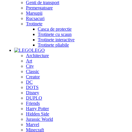
Genti de transport
Premergatoare
Marsupii
Rucsacuri
Trotinete
Casca de protectie
Trotinete cu scaun
Trotinete interactive
Trotinete pliabile
LEGO
Architecture
Art
City
Classic
Creator
DC
DOTS
Disney
DUPLO
Friends
Harry Potter
Hidden Side
Jurassic World
Marvel
Minecraft