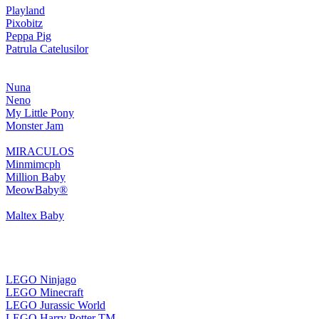
Playland
Pixobitz
Peppa Pig
Patrula Catelusilor
Nuna
Neno
My Little Pony
Monster Jam
MIRACULOS
Minmimcph
Million Baby
MeowBaby®
Maltex Baby
LEGO Ninjago
LEGO Minecraft
LEGO Jurassic World
LEGO Harry Potter TM