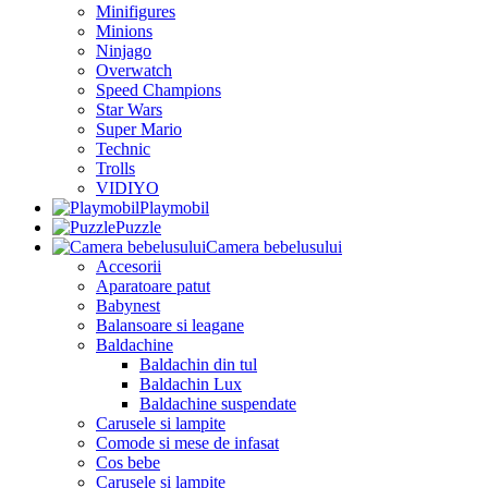
Minifigures
Minions
Ninjago
Overwatch
Speed Champions
Star Wars
Super Mario
Technic
Trolls
VIDIYO
Playmobil
Puzzle
Camera bebelusului
Accesorii
Aparatoare patut
Babynest
Balansoare si leagane
Baldachine
Baldachin din tul
Baldachin Lux
Baldachine suspendate
Carusele si lampite
Comode si mese de infasat
Cos bebe
Carusele si lampite