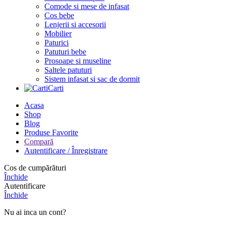
Comode si mese de infasat
Cos bebe
Lenjerii si accesorii
Mobilier
Paturici
Patuturi bebe
Prosoape si museline
Saltele patuturi
Sistem infasat si sac de dormit
Carti
Acasa
Shop
Blog
Produse Favorite
Compară
Autentificare / Înregistrare
Cos de cumpărături
Închide
Autentificare
Închide
Nu ai inca un cont?