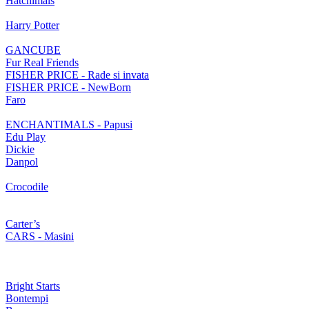
Hatchimals
Harry Potter
GANCUBE
Fur Real Friends
FISHER PRICE - Rade si invata
FISHER PRICE - NewBorn
Faro
ENCHANTIMALS - Papusi
Edu Play
Dickie
Danpol
Crocodile
Carter’s
CARS - Masini
Bright Starts
Bontempi