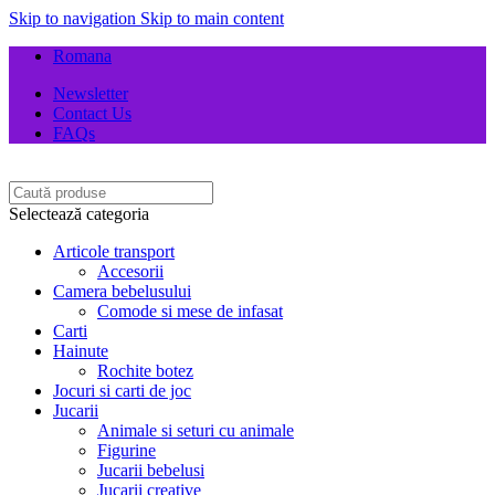
Skip to navigation
Skip to main content
Romana
Newsletter
Contact Us
FAQs
Selectează categoria
Articole transport
Accesorii
Camera bebelusului
Comode si mese de infasat
Carti
Hainute
Rochite botez
Jocuri si carti de joc
Jucarii
Animale si seturi cu animale
Figurine
Jucarii bebelusi
Jucarii creative