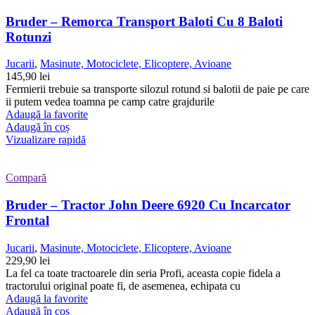
Bruder – Remorca Transport Baloti Cu 8 Baloti
Rotunzi
Jucarii
,
Masinute, Motociclete, Elicoptere, Avioane
145,90
lei
Fermierii trebuie sa transporte silozul rotund si balotii de paie pe care
ii putem vedea toamna pe camp catre grajdurile
Adaugă la favorite
Adaugă în coș
Vizualizare rapidă
Compară
Bruder – Tractor John Deere 6920 Cu Incarcator
Frontal
Jucarii
,
Masinute, Motociclete, Elicoptere, Avioane
229,90
lei
La fel ca toate tractoarele din seria Profi, aceasta copie fidela a
tractorului original poate fi, de asemenea, echipata cu
Adaugă la favorite
Adaugă în coș