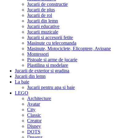
Jucarii de constructie
Jucarii de plus
Jucarii de rol
Jucarii din lemn
Jucarii educative
Jucarii muzicale
Jucarii si accesorii fetite
Masinute cu telecomanda
Masinute, Motociclete, Elicoptere, Avioane
Montessori
Pistoale si arme de jucarie
Plastilina si modelare
Jucarii de exterior si gradina
Jucarii din lemn
La baie
Jucarii pentru apa si baie
LEGO
Architecture
Avatar
City
Classic
Creator
Disney
DOTS
Dreamz