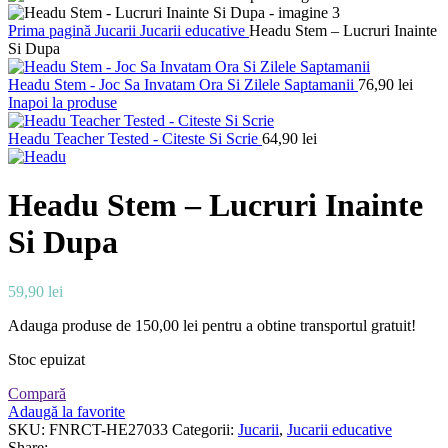
Prima pagină
Jucarii
Jucarii educative
Headu Stem – Lucruri Inainte
Si Dupa
Headu Stem - Joc Sa Invatam Ora Si Zilele Saptamanii
76,90
lei
Inapoi la produse
Headu Teacher Tested - Citeste Si Scrie
64,90
lei
Headu Stem – Lucruri Inainte
Si Dupa
59,90
lei
Adauga produse de
150,00
lei
pentru a obtine transportul gratuit!
Stoc epuizat
Compară
Adaugă la favorite
SKU:
FNRCT-HE27033
Categorii:
Jucarii
,
Jucarii educative
Share: