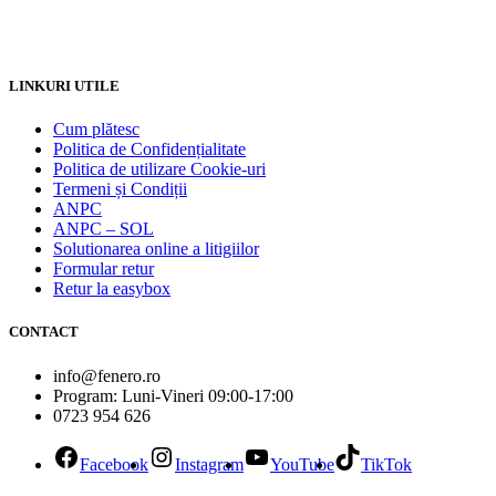
LINKURI UTILE
Cum plătesc
Politica de Confidențialitate
Politica de utilizare Cookie-uri
Termeni și Condiții
ANPC
ANPC – SOL
Solutionarea online a litigiilor
Formular retur
Retur la easybox
CONTACT
info@fenero.ro
Program: Luni-Vineri 09:00-17:00
0723 954 626
Facebook
Instagram
YouTube
TikTok