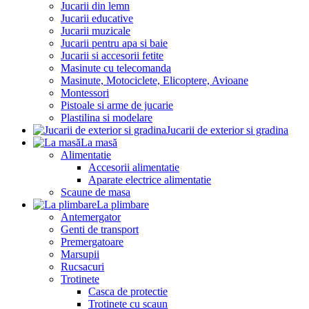
Jucarii din lemn
Jucarii educative
Jucarii muzicale
Jucarii pentru apa si baie
Jucarii si accesorii fetite
Masinute cu telecomanda
Masinute, Motociclete, Elicoptere, Avioane
Montessori
Pistoale si arme de jucarie
Plastilina si modelare
Jucarii de exterior si gradina
La masă
Alimentatie
Accesorii alimentatie
Aparate electrice alimentatie
Scaune de masa
La plimbare
Antemergator
Genti de transport
Premergatoare
Marsupii
Rucsacuri
Trotinete
Casca de protectie
Trotinete cu scaun