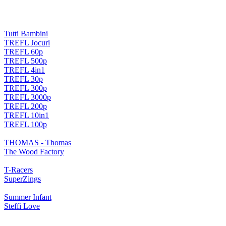
Tutti Bambini
TREFL Jocuri
TREFL 60p
TREFL 500p
TREFL 4in1
TREFL 30p
TREFL 300p
TREFL 3000p
TREFL 200p
TREFL 10in1
TREFL 100p
THOMAS - Thomas
The Wood Factory
T-Racers
SuperZings
Summer Infant
Steffi Love