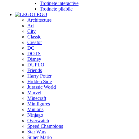
Trotinete interactive
Trotinete pliabile
LEGO
Architecture
Art
City
Classic
Creator
DC
DOTS
Disney
DUPLO
Friends
Harry Potter
Hidden Side
Jurassic World
Marvel
Minecraft
Minifigures
Minions
Ninjago
Overwatch
Speed Champions
Star Wars
Super Mario