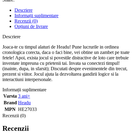
Descriere
Informații suplimentare
Recenzii (0)
Opțiuni de livrare
Descriere
Joaca-te cu timpul alaturi de Headu! Pune lucrurile in ordinea
cronologica corecta, daca o faci bine, vei obtine un zambet pe toate
fetele! Apoi, exista jocul si povestile distractive de loto care trebuie
inventate impreuna cu prietenii tai. Invata sa conectezi timpul!
(inainte, dupa, in sfarsit); Discutati despre evenimentele din trecut,
prezent si viitor. Jocul ajuta la dezvoltarea gandirii logice si la
interactiuni interpersonale.
Informații suplimentare
Varsta
3 ani+
Brand
Headu
MPN
HE27033
Recenzii (0)
Recenzii