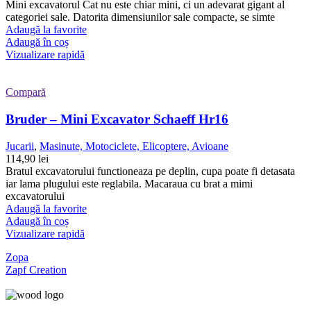
Mini excavatorul Cat nu este chiar mini, ci un adevarat gigant al
categoriei sale. Datorita dimensiunilor sale compacte, se simte
Adaugă la favorite
Adaugă în coș
Vizualizare rapidă
Compară
Bruder – Mini Excavator Schaeff Hr16
Jucarii
,
Masinute, Motociclete, Elicoptere, Avioane
114,90
lei
Bratul excavatorului functioneaza pe deplin, cupa poate fi detasata
iar lama plugului este reglabila. Macaraua cu brat a mimi
excavatorului
Adaugă la favorite
Adaugă în coș
Vizualizare rapidă
Zopa
Zapf Creation