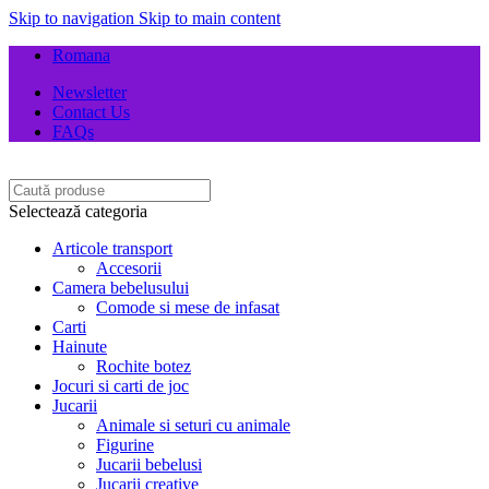
Skip to navigation
Skip to main content
Romana
Newsletter
Contact Us
FAQs
Selectează categoria
Articole transport
Accesorii
Camera bebelusului
Comode si mese de infasat
Carti
Hainute
Rochite botez
Jocuri si carti de joc
Jucarii
Animale si seturi cu animale
Figurine
Jucarii bebelusi
Jucarii creative