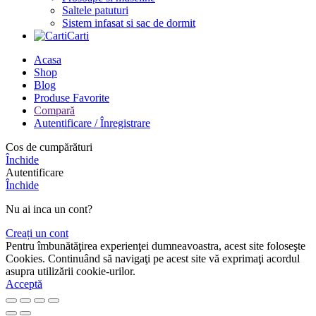
Saltele patuturi
Sistem infasat si sac de dormit
Carti
Acasa
Shop
Blog
Produse Favorite
Compară
Autentificare / Înregistrare
Cos de cumpărături
Închide
Autentificare
Închide
Nu ai inca un cont?
Creați un cont
Pentru îmbunătăţirea experienţei dumneavoastra, acest site foloseşte
Cookies. Continuând să navigaţi pe acest site vă exprimaţi acordul
asupra utilizării cookie-urilor.
Acceptă