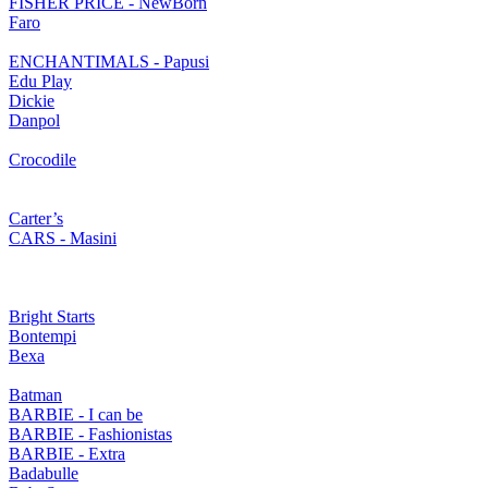
FISHER PRICE - NewBorn
Faro
ENCHANTIMALS - Papusi
Edu Play
Dickie
Danpol
Crocodile
Carter’s
CARS - Masini
Bright Starts
Bontempi
Bexa
Batman
BARBIE - I can be
BARBIE - Fashionistas
BARBIE - Extra
Badabulle