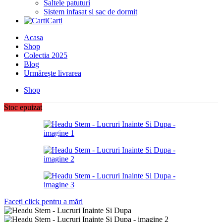
Saltele patuturi
Sistem infasat si sac de dormit
Carti
Acasa
Shop
Colectia 2025
Blog
Urmărește livrarea
Shop
Stoc epuizat
Faceți click pentru a mări