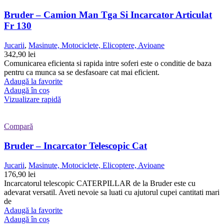
Bruder – Camion Man Tga Si Incarcator Articulat
Fr 130
Jucarii
,
Masinute, Motociclete, Elicoptere, Avioane
342,90
lei
Comunicarea eficienta si rapida intre soferi este o conditie de baza
pentru ca munca sa se desfasoare cat mai eficient.
Adaugă la favorite
Adaugă în coș
Vizualizare rapidă
Compară
Bruder – Incarcator Telescopic Cat
Jucarii
,
Masinute, Motociclete, Elicoptere, Avioane
176,90
lei
Incarcatorul telescopic CATERPILLAR de la Bruder este cu
adevarat versatil. Aveti nevoie sa luati cu ajutorul cupei cantitati mari
de
Adaugă la favorite
Adaugă în coș