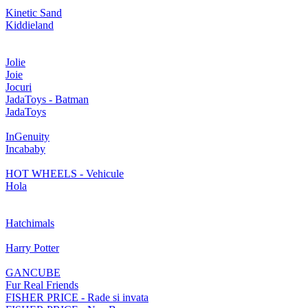
Kinetic Sand
Kiddieland
Jolie
Joie
Jocuri
JadaToys - Batman
JadaToys
InGenuity
Incababy
HOT WHEELS - Vehicule
Hola
Hatchimals
Harry Potter
GANCUBE
Fur Real Friends
FISHER PRICE - Rade si invata