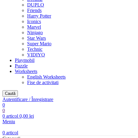
DUPLO
Friends
Harry Potter
Iconics
Marvel
Ninjago
Star Wars
Super Mario
Technic
VIDIYO
Playmobil
Puzzle
Worksheets
English Worksheets
Fise de activitati
Caută
Autentificare / Înregistrare
0
0
0
articol
0,00
lei
Meniu
0
articol