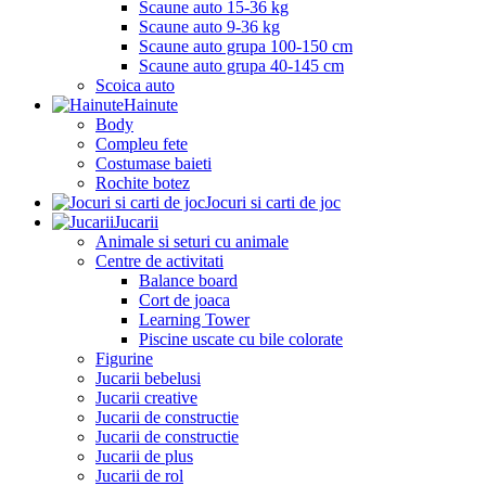
Scaune auto 15-36 kg
Scaune auto 9-36 kg
Scaune auto grupa 100-150 cm
Scaune auto grupa 40-145 cm
Scoica auto
Hainute
Body
Compleu fete
Costumase baieti
Rochite botez
Jocuri si carti de joc
Jucarii
Animale si seturi cu animale
Centre de activitati
Balance board
Cort de joaca
Learning Tower
Piscine uscate cu bile colorate
Figurine
Jucarii bebelusi
Jucarii creative
Jucarii de constructie
Jucarii de constructie
Jucarii de plus
Jucarii de rol