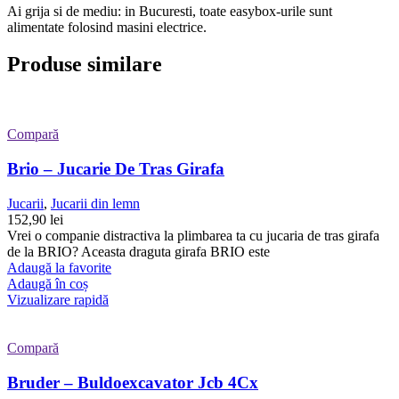
Ai grija si de mediu: in Bucuresti, toate easybox-urile sunt
alimentate folosind masini electrice.
Produse similare
Compară
Brio – Jucarie De Tras Girafa
Jucarii
,
Jucarii din lemn
152,90
lei
Vrei o companie distractiva la plimbarea ta cu jucaria de tras girafa
de la BRIO? Aceasta draguta girafa BRIO este
Adaugă la favorite
Adaugă în coș
Vizualizare rapidă
Compară
Bruder – Buldoexcavator Jcb 4Cx