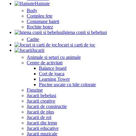
Hainute
Body
Compleu fete
Costumase baieti
Rochite botez
Igiena copii si bebelusi
Cadite
Jocuri si carti de joc
Jucarii
Animale si seturi cu animale
Centre de activitati
Balance board
Cort de joaca
Learning Tower
Piscine uscate cu bile colorate
Figurine
Jucarii bebelusi
Jucarii creative
Jucarii de constructie
Jucarii de plus
Jucarii de rol
Jucarii din lemn
Jucarii educative
Jucarii muzicale