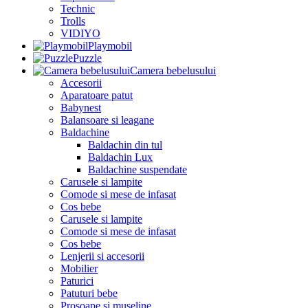
Technic
Trolls
VIDIYO
Playmobil
Puzzle
Camera bebelusului
Accesorii
Aparatoare patut
Babynest
Balansoare si leagane
Baldachine
Baldachin din tul
Baldachin Lux
Baldachine suspendate
Carusele si lampite
Comode si mese de infasat
Cos bebe
Carusele si lampite
Comode si mese de infasat
Cos bebe
Lenjerii si accesorii
Mobilier
Paturici
Patuturi bebe
Prosoape si museline