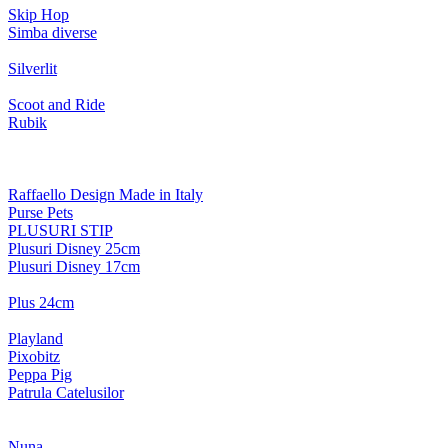
Skip Hop
Simba diverse
Silverlit
Scoot and Ride
Rubik
Raffaello Design Made in Italy
Purse Pets
PLUSURI STIP
Plusuri Disney 25cm
Plusuri Disney 17cm
Plus 24cm
Playland
Pixobitz
Peppa Pig
Patrula Catelusilor
Nuna