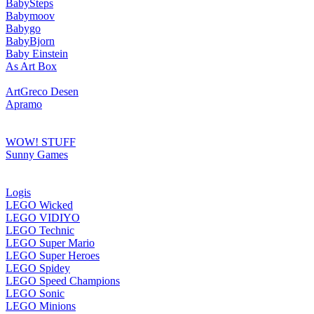
BabySteps
Babymoov
Babygo
BabyBjorn
Baby Einstein
As Art Box
ArtGreco Desen
Apramo
WOW! STUFF
Sunny Games
Logis
LEGO Wicked
LEGO VIDIYO
LEGO Technic
LEGO Super Mario
LEGO Super Heroes
LEGO Spidey
LEGO Speed Champions
LEGO Sonic
LEGO Minions