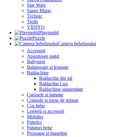
Star Wars
Super Mario
Technic
Trolls
VIDIYO
Playmobil
Puzzle
Camera bebelusului
Accesorii
Aparatoare patut
Babynest
Balansoare si leagane
Baldachine
Baldachin din tul
Baldachin Lux
Baldachine suspendate
Carusele si lampite
Comode si mese de infasat
Cos bebe
Lenjerii si accesorii
Mobilier
Paturici
Patuturi bebe
Prosoape si museline