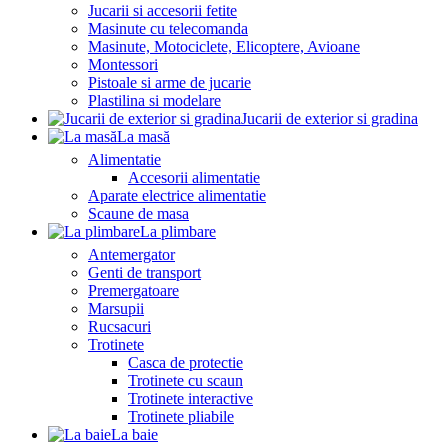
Jucarii si accesorii fetite
Masinute cu telecomanda
Masinute, Motociclete, Elicoptere, Avioane
Montessori
Pistoale si arme de jucarie
Plastilina si modelare
Jucarii de exterior si gradina
La masă
Alimentatie
Accesorii alimentatie
Aparate electrice alimentatie
Scaune de masa
La plimbare
Antemergator
Genti de transport
Premergatoare
Marsupii
Rucsacuri
Trotinete
Casca de protectie
Trotinete cu scaun
Trotinete interactive
Trotinete pliabile
La baie