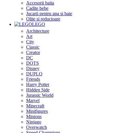
Accesorii baita
Cadite bebe
Jucarii pentru apa si baie
Olite si reductoare
LEGO
Architecture
Art
City
Classic
Creator
DC
DOTS
Disney
DUPLO
Friends
Harry Potter
Hidden Side
Jurassic World
Marvel
Minecraft
Minifigures
Minions
Ninjago
Overwatch
Speed Champions