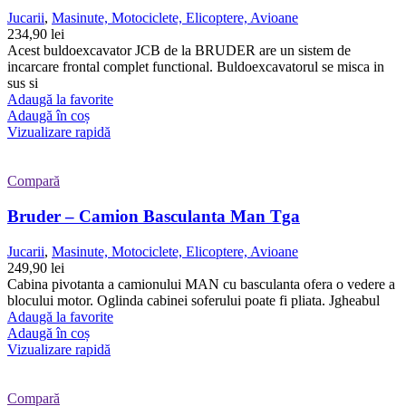
Jucarii
,
Masinute, Motociclete, Elicoptere, Avioane
234,90
lei
Acest buldoexcavator JCB de la BRUDER are un sistem de
incarcare frontal complet functional. Buldoexcavatorul se misca in
sus si
Adaugă la favorite
Adaugă în coș
Vizualizare rapidă
Compară
Bruder – Camion Basculanta Man Tga
Jucarii
,
Masinute, Motociclete, Elicoptere, Avioane
249,90
lei
Cabina pivotanta a camionului MAN cu basculanta ofera o vedere a
blocului motor. Oglinda cabinei soferului poate fi pliata. Jgheabul
Adaugă la favorite
Adaugă în coș
Vizualizare rapidă
Compară