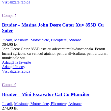
Vizualizare rapidă
Compară
Bruder – Masina John Deere Gator Xuv 855D Cu
Sofer
Jucarii
,
Masinute, Motociclete, Elicoptere, Avioane
204,90
lei
John Deere Gator 855D este cu adevarat multi-functionala. Pentru
lucrari agricole, ca vehicul ajutator pentru silvicultura, pentru lucrari
municipale sau
Adaugă la favorite
Adaugă în coș
Vizualizare rapidă
Compară
Bruder – Mini Excavator Cat Cu Muncitor
Jucarii
,
Masinute, Motociclete, Elicoptere, Avioane
274,90
lei