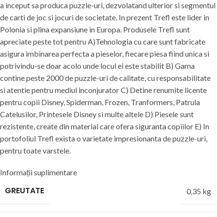
a inceput sa produca puzzle-uri, dezvolatand ulterior si segmentul
de carti de joc si jocuri de societate. In prezent Trefl este lider in
Polonia si plina expansiune in Europa. Produsele Trefl sunt
apreciate peste tot pentru A)Tehnologia cu care sunt fabricate
asigura imbinarea perfecta a pieselor, fiecare piesa fiind unica si
potrivindu-se doar acolo unde locul ei este stabilit B) Gama
contine peste 2000 de puzzle-uri de calitate, cu responsabilitate
si atentie pentru mediul inconjurator C) Detine renumite licente
pentru copii Disney, Spiderman, Frozen, Tranformers, Patrula
Catelusilor, Printesele Disney si multe altele D) Piesele sunt
rezistente, create din material care ofera siguranta copiilor E) In
portofoliul Trefl exista o varietate impresionanta de puzzle-uri,
pentru toate varstele.
Informații suplimentare
GREUTATE
0,35 kg