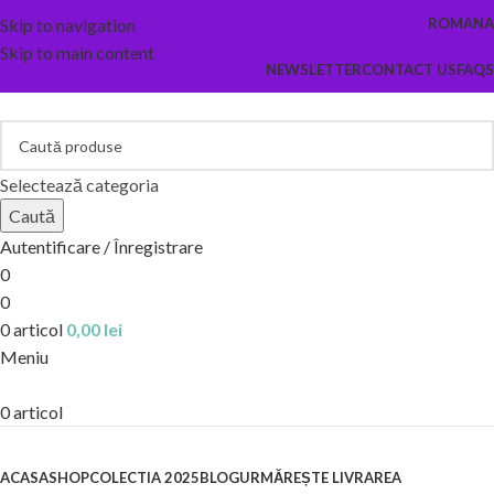
Skip to navigation
ROMANA
Skip to main content
NEWSLETTER
CONTACT US
FAQS
Selectează categoria
Caută
Autentificare / Înregistrare
0
0
0
articol
0,00
lei
Meniu
0
articol
Categorii
ACASA
SHOP
COLECTIA 2025
BLOG
URMĂREȘTE LIVRAREA