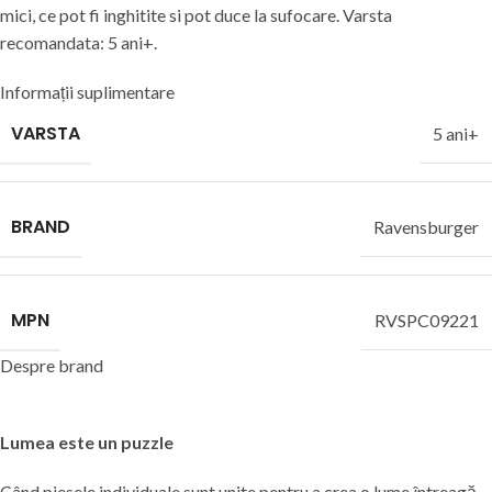
mici, ce pot fi inghitite si pot duce la sufocare. Varsta
recomandata: 5 ani+.
Informații suplimentare
VARSTA
5 ani+
BRAND
Ravensburger
MPN
RVSPC09221
Despre brand
Lumea este un puzzle
Când piesele individuale sunt unite pentru a crea o lume întreagă,