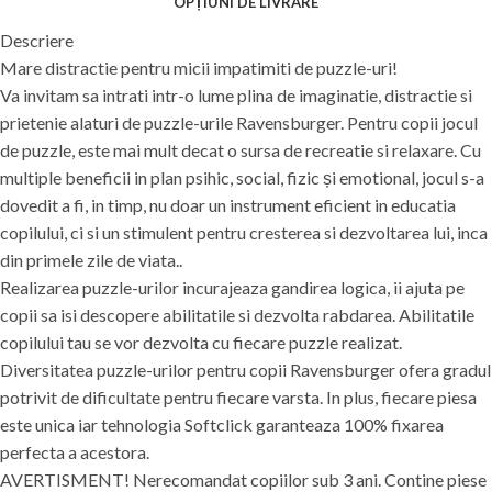
OPȚIUNI DE LIVRARE
Descriere
Mare distractie pentru micii impatimiti de puzzle-uri!
Va invitam sa intrati intr-o lume plina de imaginatie, distractie si
prietenie alaturi de puzzle-urile Ravensburger. Pentru copii jocul
de puzzle, este mai mult decat o sursa de recreatie si relaxare. Cu
multiple beneficii in plan psihic, social, fizic și emotional, jocul s-a
dovedit a fi, in timp, nu doar un instrument eficient in educatia
copilului, ci si un stimulent pentru cresterea si dezvoltarea lui, inca
din primele zile de viata..
Realizarea puzzle-urilor incurajeaza gandirea logica, ii ajuta pe
copii sa isi descopere abilitatile si dezvolta rabdarea. Abilitatile
copilului tau se vor dezvolta cu fiecare puzzle realizat.
Diversitatea puzzle-urilor pentru copii Ravensburger ofera gradul
potrivit de dificultate pentru fiecare varsta. In plus, fiecare piesa
este unica iar tehnologia Softclick garanteaza 100% fixarea
perfecta a acestora.
AVERTISMENT! Nerecomandat copiilor sub 3 ani. Contine piese