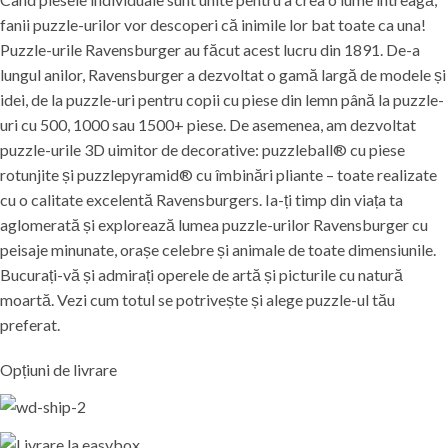
fanii puzzle-urilor vor descoperi că inimile lor bat toate ca una!
Puzzle-urile Ravensburger au făcut acest lucru din 1891. De-a
lungul anilor, Ravensburger a dezvoltat o gamă largă de modele și
idei, de la puzzle-uri pentru copii cu piese din lemn până la puzzle-
uri cu 500, 1000 sau 1500+ piese. De asemenea, am dezvoltat
puzzle-urile 3D uimitor de decorative: puzzleball® cu piese
rotunjite și puzzlepyramid® cu îmbinări pliante – toate realizate
cu o calitate excelentă Ravensburgers. Ia-ți timp din viața ta
aglomerată și explorează lumea puzzle-urilor Ravensburger cu
peisaje minunate, orașe celebre și animale de toate dimensiunile.
Bucurați-vă și admirați operele de artă și picturile cu natură
moartă. Vezi cum totul se potrivește și alege puzzle-ul tău
preferat.
Opțiuni de livrare