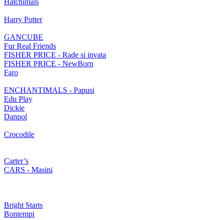
Hatchimals
Harry Potter
GANCUBE
Fur Real Friends
FISHER PRICE - Rade si invata
FISHER PRICE - NewBorn
Faro
ENCHANTIMALS - Papusi
Edu Play
Dickie
Danpol
Crocodile
Carter’s
CARS - Masini
Bright Starts
Bontempi