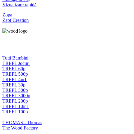
Vizualizare rapidă
Zopa
Zapf Creation
Tutti Bambini
TREFL Jocuri
TREFL 60p
TREFL 500p
TREFL 4in1
TREFL 30p
TREFL 300p
TREFL 3000p
TREFL 200p
TREFL 10in1
TREFL 100p
THOMAS - Thomas
The Wood Factory