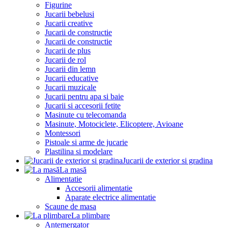
Figurine
Jucarii bebelusi
Jucarii creative
Jucarii de constructie
Jucarii de constructie
Jucarii de plus
Jucarii de rol
Jucarii din lemn
Jucarii educative
Jucarii muzicale
Jucarii pentru apa si baie
Jucarii si accesorii fetite
Masinute cu telecomanda
Masinute, Motociclete, Elicoptere, Avioane
Montessori
Pistoale si arme de jucarie
Plastilina si modelare
Jucarii de exterior si gradina
La masă
Alimentatie
Accesorii alimentatie
Aparate electrice alimentatie
Scaune de masa
La plimbare
Antemergator