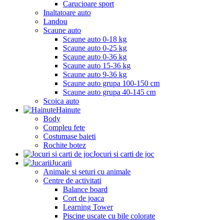
Carucioare sport
Inaltatoare auto
Landou
Scaune auto
Scaune auto 0-18 kg
Scaune auto 0-25 kg
Scaune auto 0-36 kg
Scaune auto 15-36 kg
Scaune auto 9-36 kg
Scaune auto grupa 100-150 cm
Scaune auto grupa 40-145 cm
Scoica auto
Hainute
Body
Compleu fete
Costumase baieti
Rochite botez
Jocuri si carti de joc
Jucarii
Animale si seturi cu animale
Centre de activitati
Balance board
Cort de joaca
Learning Tower
Piscine uscate cu bile colorate