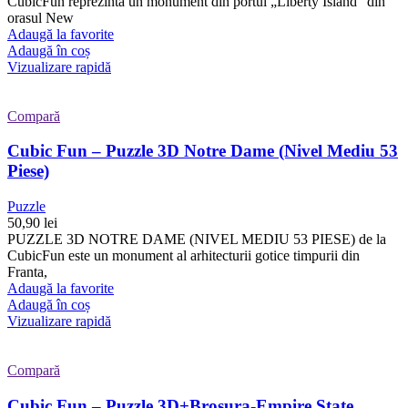
CubicFun reprezinta un monument din portul „Liberty Island” din
orasul New
Adaugă la favorite
Adaugă în coș
Vizualizare rapidă
Compară
Cubic Fun – Puzzle 3D Notre Dame (Nivel Mediu 53
Piese)
Puzzle
50,90
lei
PUZZLE 3D NOTRE DAME (NIVEL MEDIU 53 PIESE) de la
CubicFun este un monument al arhitecturii gotice timpurii din
Franta,
Adaugă la favorite
Adaugă în coș
Vizualizare rapidă
Compară
Cubic Fun – Puzzle 3D+Brosura-Empire State