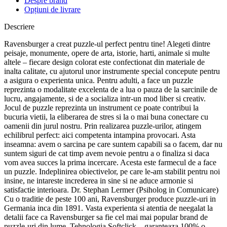
Despre brand
Opțiuni de livrare
Descriere
Ravensburger a creat puzzle-ul perfect pentru tine! Alegeti dintre
peisaje, monumente, opere de arta, istorie, harti, animale si multe
altele – fiecare design colorat este confectionat din materiale de
inalta calitate, cu ajutorul unor instrumente special concepute pentru
a asigura o experienta unica. Pentru adulti, a face un puzzle
reprezinta o modalitate excelenta de a lua o pauza de la sarcinile de
lucru, angajamente, si de a socializa intr-un mod liber si creativ.
Jocul de puzzle reprezinta un instrument ce poate contribui la
bucuria vietii, la eliberarea de stres si la o mai buna conectare cu
oamenii din jurul nostru. Prin realizarea puzzle-urilor, atingem
echilibrul perfect: aici competenta intampina provocari. Asta
inseamna: avem o sarcina pe care suntem capabili sa o facem, dar nu
suntem siguri de cat timp avem nevoie pentru a o finaliza si daca
vom avea succes la prima incercare. Acesta este farmecul de a face
un puzzle. Indeplinirea obiectivelor, pe care le-am stabilit pentru noi
insine, ne intareste increderea in sine si ne aduce armonie si
satisfactie interioara. Dr. Stephan Lermer (Psiholog in Comunicare)
Cu o traditie de peste 100 ani, Ravensburger produce puzzle-uri in
Germania inca din 1891. Vasta experienta si atentia de neegalat la
detalii face ca Ravensburger sa fie cel mai mai popular brand de
puzzle-uri din lume. Tehnologia Softclick – garanteaza 100% o