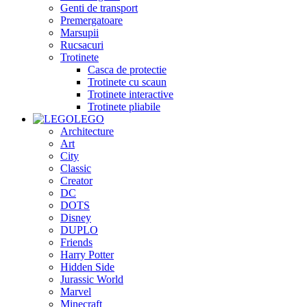
Genti de transport
Premergatoare
Marsupii
Rucsacuri
Trotinete
Casca de protectie
Trotinete cu scaun
Trotinete interactive
Trotinete pliabile
LEGO
Architecture
Art
City
Classic
Creator
DC
DOTS
Disney
DUPLO
Friends
Harry Potter
Hidden Side
Jurassic World
Marvel
Minecraft