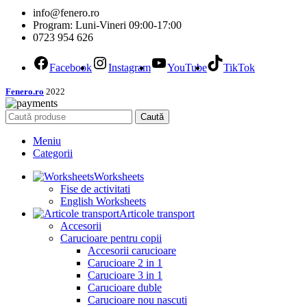
info@fenero.ro
Program: Luni-Vineri 09:00-17:00
0723 954 626
Facebook
Instagram
YouTube
TikTok
Fenero.ro
2022
Caută
Meniu
Categorii
Worksheets
Fise de activitati
English Worksheets
Articole transport
Accesorii
Carucioare pentru copii
Accesorii carucioare
Carucioare 2 in 1
Carucioare 3 in 1
Carucioare duble
Carucioare nou nascuti