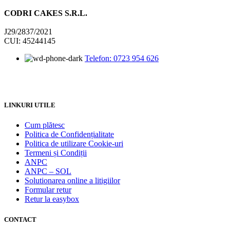
CODRI CAKES S.R.L.
J29/2837/2021
CUI: 45244145
Telefon: 0723 954 626
LINKURI UTILE
Cum plătesc
Politica de Confidențialitate
Politica de utilizare Cookie-uri
Termeni și Condiții
ANPC
ANPC – SOL
Solutionarea online a litigiilor
Formular retur
Retur la easybox
CONTACT