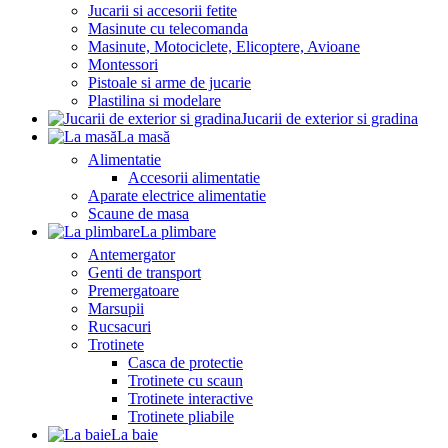
Jucarii si accesorii fetite
Masinute cu telecomanda
Masinute, Motociclete, Elicoptere, Avioane
Montessori
Pistoale si arme de jucarie
Plastilina si modelare
Jucarii de exterior si gradina
La masă
Alimentatie
Accesorii alimentatie
Aparate electrice alimentatie
Scaune de masa
La plimbare
Antemergator
Genti de transport
Premergatoare
Marsupii
Rucsacuri
Trotinete
Casca de protectie
Trotinete cu scaun
Trotinete interactive
Trotinete pliabile
La baie