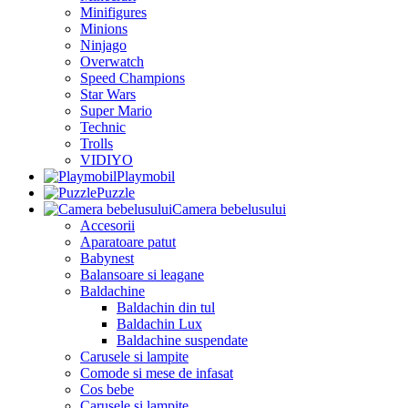
Minifigures
Minions
Ninjago
Overwatch
Speed Champions
Star Wars
Super Mario
Technic
Trolls
VIDIYO
Playmobil
Puzzle
Camera bebelusului
Accesorii
Aparatoare patut
Babynest
Balansoare si leagane
Baldachine
Baldachin din tul
Baldachin Lux
Baldachine suspendate
Carusele si lampite
Comode si mese de infasat
Cos bebe
Carusele si lampite