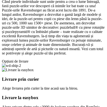
Când piesele individuale sunt unite pentru a crea o lume întreagă,
fanii puzzle-urilor vor descoperi că inimile lor bat toate ca una!
Puzzle-urile Ravensburger au făcut acest lucru din 1891. De-a
lungul anilor, Ravensburger a dezvoltat o gamă largă de modele și
idei, de la puzzle-uri pentru copii cu piese din lemn până la puzzle-
uri cu 500, 1000 sau 1500+ piese. De asemenea, am dezvoltat
puzzle-urile 3D uimitor de decorative: puzzleball® cu piese rotunjite
și puzzlepyramid® cu îmbinări pliante – toate realizate cu o calitate
excelentă Ravensburgers. Ia-ți timp din viața ta aglomerată și
explorează lumea puzzle-urilor Ravensburger cu peisaje minunate,
orașe celebre și animale de toate dimensiunile. Bucurați-vă și
admirați operele de artă și picturile cu natură moartă. Vezi cum totul
se potrivește și alege puzzle-ul tău preferat.
Opțiuni de livrare
Livrare prin curier
Alege livrarea prin curier
la
tine
acasă
sau
la
birou.
Livrare la easybox
Alege oricare dintre cele ~3000 de lockere easybox din
România
.