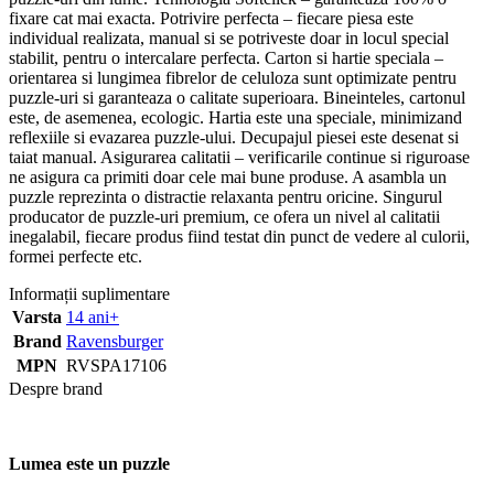
fixare cat mai exacta. Potrivire perfecta – fiecare piesa este
individual realizata, manual si se potriveste doar in locul special
stabilit, pentru o intercalare perfecta. Carton si hartie speciala –
orientarea si lungimea fibrelor de celuloza sunt optimizate pentru
puzzle-uri si garanteaza o calitate superioara. Bineinteles, cartonul
este, de asemenea, ecologic. Hartia este una speciale, minimizand
reflexiile si evazarea puzzle-ului. Decupajul piesei este desenat si
taiat manual. Asigurarea calitatii – verificarile continue si riguroase
ne asigura ca primiti doar cele mai bune produse. A asambla un
puzzle reprezinta o distractie relaxanta pentru oricine. Singurul
producator de puzzle-uri premium, ce ofera un nivel al calitatii
inegalabil, fiecare produs fiind testat din punct de vedere al culorii,
formei perfecte etc.
Informații suplimentare
Varsta
14 ani+
Brand
Ravensburger
MPN
RVSPA17106
Despre brand
Lumea este un puzzle