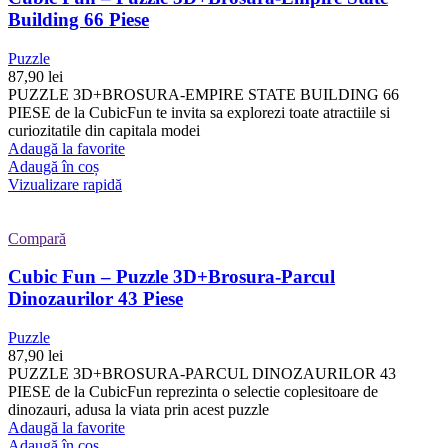
Building 66 Piese
Puzzle
87,90
lei
PUZZLE 3D+BROSURA-EMPIRE STATE BUILDING 66
PIESE de la CubicFun te invita sa explorezi toate atractiile si
curiozitatile din capitala modei
Adaugă la favorite
Adaugă în coș
Vizualizare rapidă
Compară
Cubic Fun – Puzzle 3D+Brosura-Parcul
Dinozaurilor 43 Piese
Puzzle
87,90
lei
PUZZLE 3D+BROSURA-PARCUL DINOZAURILOR 43
PIESE de la CubicFun reprezinta o selectie coplesitoare de
dinozauri, adusa la viata prin acest puzzle
Adaugă la favorite
Adaugă în coș