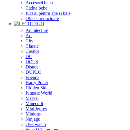
Accesorii baita
Cadite bebe
Jucarii pentru apa si baie
Olite si reductoare
LEGO
Architecture
Art
City
Classic
Creator
DC
DOTS
Disney
DUPLO
Friends
Harry Potter
Hidden Side
Jurassic World
Marvel
Minecraft
Minifigures
Minions
Ninjago
Overwatch
Speed Champions