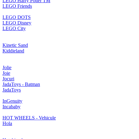
LEGO Harry Potter TM
LEGO Friends
LEGO DOTS
LEGO Disney
LEGO City
Kinetic Sand
Kiddieland
Jolie
Joie
Jocuri
JadaToys - Batman
JadaToys
InGenuity
Incababy
HOT WHEELS - Vehicule
Hola