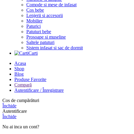
Comode si mese de infasat
Cos bebe
Lenjerii si accesorii
Mobilier
Paturici
Patuturi bebe
Prosoape si museline
Saltele patuturi
Sistem infasat si sac de dormit
Carti
Acasa
Shop
Blog
Produse Favorite
Compară
Autentificare / Înregistrare
Cos de cumpărături
Închide
Autentificare
Închide
Nu ai inca un cont?