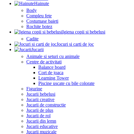
Hainute
Body
Compleu fete
Costumase baieti
Rochite botez
Igiena copii si bebelusi
Cadite
Jocuri si carti de joc
Jucarii
Animale si seturi cu animale
Centre de activitati
Balance board
Cort de joaca
Learning Tower
Piscine uscate cu bile colorate
Figurine
Jucarii bebelusi
Jucarii creative
Jucarii de constructie
Jucarii de plus
Jucarii de rol
Jucarii din lemn
Jucarii educative
Jucarii muzicale