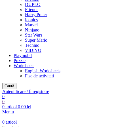
DUPLO
Friends
Harry Potter
Iconics
Marvel
Ninjago
Star Wars
Super Mario
Technic
VIDIYO
Playmobil
Puzzle
Worksheets
English Worksheets
Fise de activitati
Caută
Autentificare / Înregistrare
0
0
0
articol
0,00
lei
Meniu
0
articol