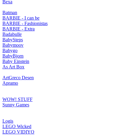
Bexa
Batman
BARBIE - I can be
BARBIE - Fashionistas
BARBIE - Extra
Badabulle
BabySteps
Babymoov
Babygo
BabyBjorn
Baby Einstein
As Art Box
ArtGreco Desen
Apramo
WOW! STUFF
Sunny Games
Logis
LEGO Wicked
LEGO VIDIYO