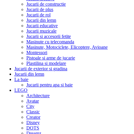
Jucarii de constructie
Jucarii de plus
Jucarii de rol
Jucarii din lemn
Jucarii educative
Jucarii muzicale
Jucarii si accesorii fetite
Masinute cu telecomanda
Masinute, Motociclete, Elicoptere, Avioane
Montessori
Pistoale si arme de jucarie
Plastilina si modelare
Jucarii de exterior si gradina
Jucarii din lemn
La baie
Jucarii pentru apa si baie
LEGO
Architecture
Avatar
City
Classic
Creator
Disney
DOTS
Dreamz