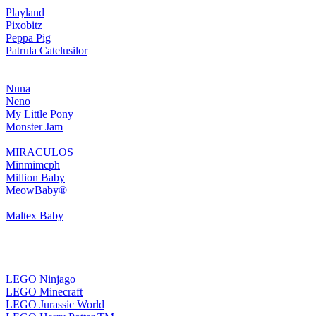
Playland
Pixobitz
Peppa Pig
Patrula Catelusilor
Nuna
Neno
My Little Pony
Monster Jam
MIRACULOS
Minmimcph
Million Baby
MeowBaby®
Maltex Baby
LEGO Ninjago
LEGO Minecraft
LEGO Jurassic World