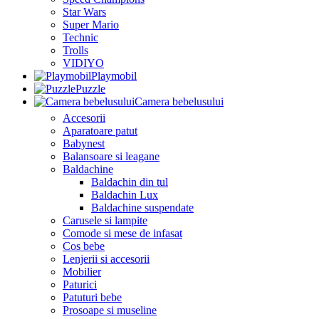
Star Wars
Super Mario
Technic
Trolls
VIDIYO
Playmobil
Puzzle
Camera bebelusului
Accesorii
Aparatoare patut
Babynest
Balansoare si leagane
Baldachine
Baldachin din tul
Baldachin Lux
Baldachine suspendate
Carusele si lampite
Comode si mese de infasat
Cos bebe
Lenjerii si accesorii
Mobilier
Paturici
Patuturi bebe
Prosoape si museline