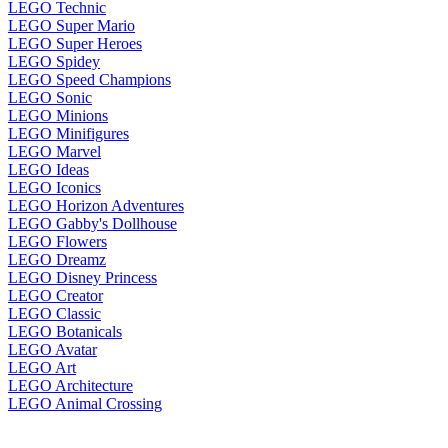
LEGO Technic
LEGO Super Mario
LEGO Super Heroes
LEGO Spidey
LEGO Speed Champions
LEGO Sonic
LEGO Minions
LEGO Minifigures
LEGO Marvel
LEGO Ideas
LEGO Iconics
LEGO Horizon Adventures
LEGO Gabby's Dollhouse
LEGO Flowers
LEGO Dreamz
LEGO Disney Princess
LEGO Creator
LEGO Classic
LEGO Botanicals
LEGO Avatar
LEGO Art
LEGO Architecture
LEGO Animal Crossing