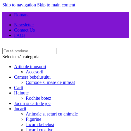
Skip to navigation
Skip to main content
Romana
Newsletter
Contact Us
FAQs
Selectează categoria
Articole transport
Accesorii
Camera bebelusului
Comode si mese de infasat
Carti
Hainute
Rochite botez
Jocuri si carti de joc
Jucarii
Animale si seturi cu animale
Figurine
Jucarii bebelusi
Jucarii creative