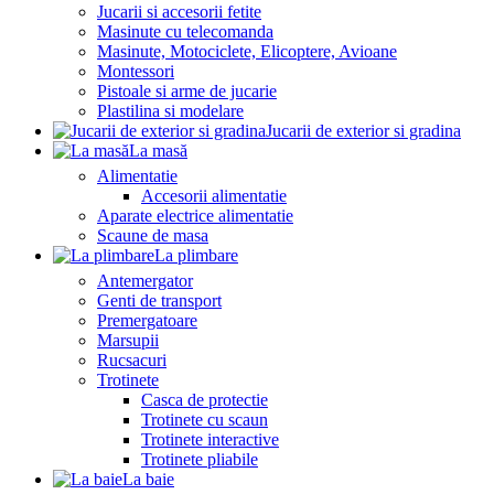
Jucarii si accesorii fetite
Masinute cu telecomanda
Masinute, Motociclete, Elicoptere, Avioane
Montessori
Pistoale si arme de jucarie
Plastilina si modelare
Jucarii de exterior si gradina
La masă
Alimentatie
Accesorii alimentatie
Aparate electrice alimentatie
Scaune de masa
La plimbare
Antemergator
Genti de transport
Premergatoare
Marsupii
Rucsacuri
Trotinete
Casca de protectie
Trotinete cu scaun
Trotinete interactive
Trotinete pliabile
La baie