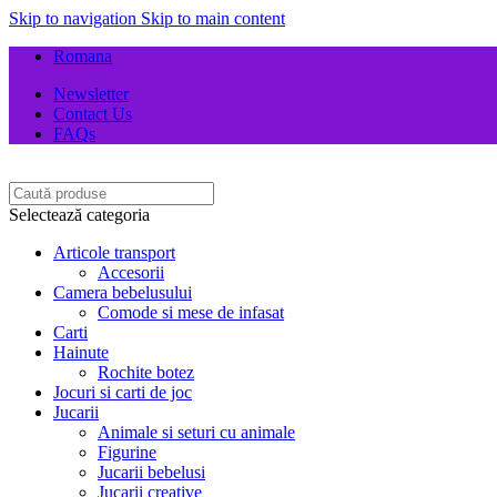
Skip to navigation
Skip to main content
Romana
Newsletter
Contact Us
FAQs
Selectează categoria
Articole transport
Accesorii
Camera bebelusului
Comode si mese de infasat
Carti
Hainute
Rochite botez
Jocuri si carti de joc
Jucarii
Animale si seturi cu animale
Figurine
Jucarii bebelusi
Jucarii creative