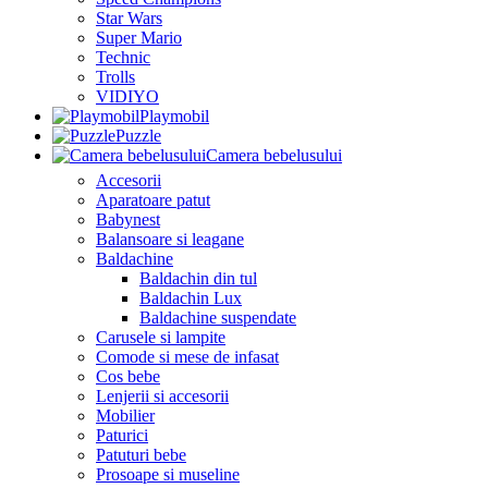
Star Wars
Super Mario
Technic
Trolls
VIDIYO
Playmobil
Puzzle
Camera bebelusului
Accesorii
Aparatoare patut
Babynest
Balansoare si leagane
Baldachine
Baldachin din tul
Baldachin Lux
Baldachine suspendate
Carusele si lampite
Comode si mese de infasat
Cos bebe
Lenjerii si accesorii
Mobilier
Paturici
Patuturi bebe
Prosoape si museline