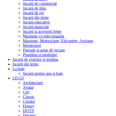
Jucarii de constructie
Jucarii de plus
Jucarii de rol
Jucarii din lemn
Jucarii educative
Jucarii muzicale
Jucarii si accesorii fetite
Masinute cu telecomanda
Masinute, Motociclete, Elicoptere, Avioane
Montessori
Pistoale si arme de jucarie
Plastilina si modelare
Jucarii de exterior si gradina
Jucarii din lemn
La baie
Jucarii pentru apa si baie
LEGO
Architecture
Avatar
City
Classic
Creator
Disney
DOTS
Dreamz