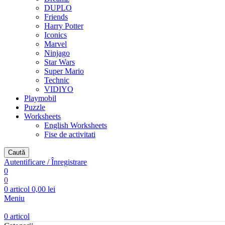
DUPLO
Friends
Harry Potter
Iconics
Marvel
Ninjago
Star Wars
Super Mario
Technic
VIDIYO
Playmobil
Puzzle
Worksheets
English Worksheets
Fise de activitati
Caută
Autentificare / Înregistrare
0
0
0
articol
0,00
lei
Meniu
0
articol