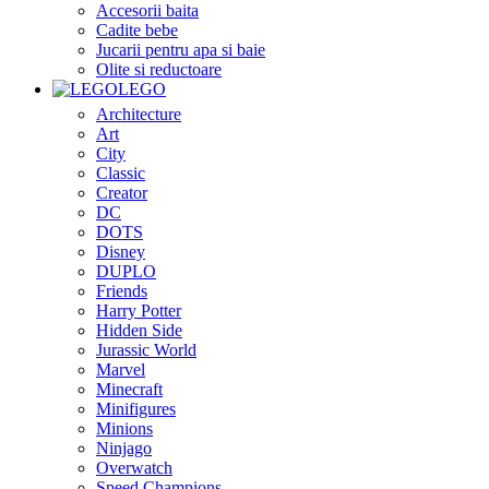
Accesorii baita
Cadite bebe
Jucarii pentru apa si baie
Olite si reductoare
LEGO
Architecture
Art
City
Classic
Creator
DC
DOTS
Disney
DUPLO
Friends
Harry Potter
Hidden Side
Jurassic World
Marvel
Minecraft
Minifigures
Minions
Ninjago
Overwatch
Speed Champions