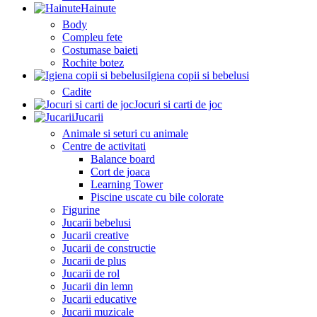
Hainute
Body
Compleu fete
Costumase baieti
Rochite botez
Igiena copii si bebelusi
Cadite
Jocuri si carti de joc
Jucarii
Animale si seturi cu animale
Centre de activitati
Balance board
Cort de joaca
Learning Tower
Piscine uscate cu bile colorate
Figurine
Jucarii bebelusi
Jucarii creative
Jucarii de constructie
Jucarii de plus
Jucarii de rol
Jucarii din lemn
Jucarii educative
Jucarii muzicale