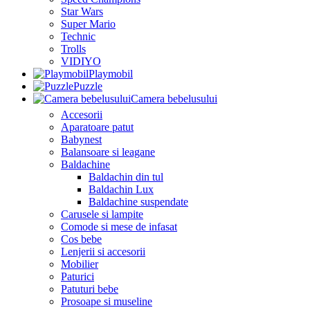
Star Wars
Super Mario
Technic
Trolls
VIDIYO
Playmobil
Puzzle
Camera bebelusului
Accesorii
Aparatoare patut
Babynest
Balansoare si leagane
Baldachine
Baldachin din tul
Baldachin Lux
Baldachine suspendate
Carusele si lampite
Comode si mese de infasat
Cos bebe
Lenjerii si accesorii
Mobilier
Paturici
Patuturi bebe
Prosoape si museline