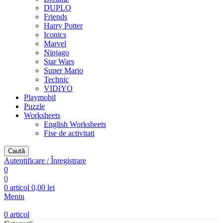
DUPLO
Friends
Harry Potter
Iconics
Marvel
Ninjago
Star Wars
Super Mario
Technic
VIDIYO
Playmobil
Puzzle
Worksheets
English Worksheets
Fise de activitati
Caută
Autentificare / Înregistrare
0
0
0
articol
0,00
lei
Meniu
0
articol