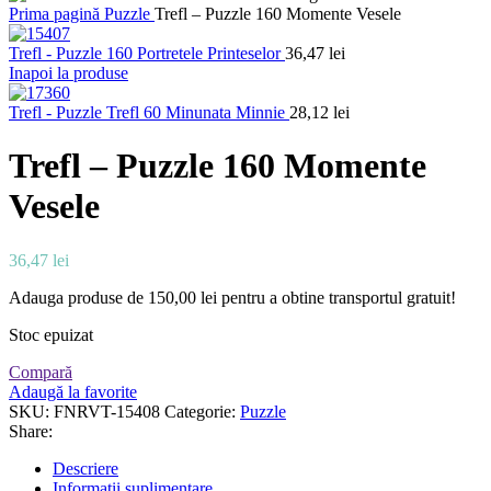
Prima pagină
Puzzle
Trefl – Puzzle 160 Momente Vesele
Trefl - Puzzle 160 Portretele Printeselor
36,47
lei
Inapoi la produse
Trefl - Puzzle Trefl 60 Minunata Minnie
28,12
lei
Trefl – Puzzle 160 Momente
Vesele
36,47
lei
Adauga produse de
150,00
lei
pentru a obtine transportul gratuit!
Stoc epuizat
Compară
Adaugă la favorite
SKU:
FNRVT-15408
Categorie:
Puzzle
Share:
Descriere
Informații suplimentare