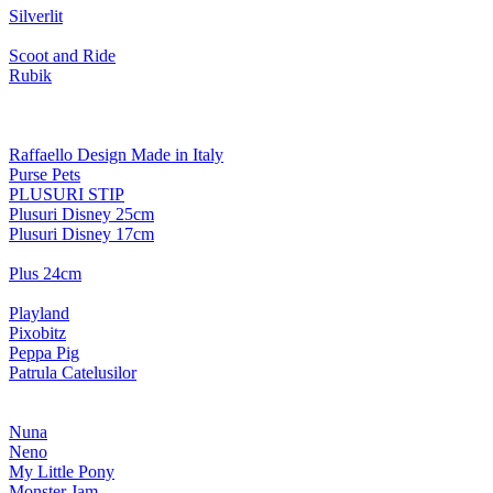
Silverlit
Scoot and Ride
Rubik
Raffaello Design Made in Italy
Purse Pets
PLUSURI STIP
Plusuri Disney 25cm
Plusuri Disney 17cm
Plus 24cm
Playland
Pixobitz
Peppa Pig
Patrula Catelusilor
Nuna
Neno
My Little Pony
Monster Jam