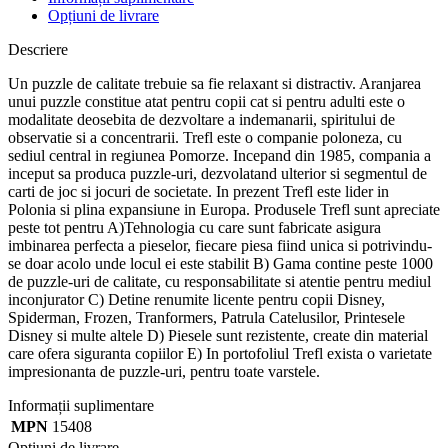
Opțiuni de livrare
Descriere
Un puzzle de calitate trebuie sa fie relaxant si distractiv. Aranjarea
unui puzzle constitue atat pentru copii cat si pentru adulti este o
modalitate deosebita de dezvoltare a indemanarii, spiritului de
observatie si a concentrarii. Trefl este o companie poloneza, cu
sediul central in regiunea Pomorze. Incepand din 1985, compania a
inceput sa produca puzzle-uri, dezvolatand ulterior si segmentul de
carti de joc si jocuri de societate. In prezent Trefl este lider in
Polonia si plina expansiune in Europa. Produsele Trefl sunt apreciate
peste tot pentru A)Tehnologia cu care sunt fabricate asigura
imbinarea perfecta a pieselor, fiecare piesa fiind unica si potrivindu-
se doar acolo unde locul ei este stabilit B) Gama contine peste 1000
de puzzle-uri de calitate, cu responsabilitate si atentie pentru mediul
inconjurator C) Detine renumite licente pentru copii Disney,
Spiderman, Frozen, Tranformers, Patrula Catelusilor, Printesele
Disney si multe altele D) Piesele sunt rezistente, create din material
care ofera siguranta copiilor E) In portofoliul Trefl exista o varietate
impresionanta de puzzle-uri, pentru toate varstele.
Informații suplimentare
MPN
15408
Opțiuni de livrare