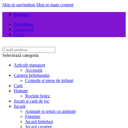
Skip to navigation
Skip to main content
Romana
Newsletter
Contact Us
FAQs
Selectează categoria
Articole transport
Accesorii
Camera bebelusului
Comode si mese de infasat
Carti
Hainute
Rochite botez
Jocuri si carti de joc
Jucarii
Animale si seturi cu animale
Figurine
Jucarii bebelusi
Jucarii creative