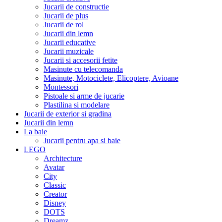
Jucarii de constructie
Jucarii de plus
Jucarii de rol
Jucarii din lemn
Jucarii educative
Jucarii muzicale
Jucarii si accesorii fetite
Masinute cu telecomanda
Masinute, Motociclete, Elicoptere, Avioane
Montessori
Pistoale si arme de jucarie
Plastilina si modelare
Jucarii de exterior si gradina
Jucarii din lemn
La baie
Jucarii pentru apa si baie
LEGO
Architecture
Avatar
City
Classic
Creator
Disney
DOTS
Dreamz