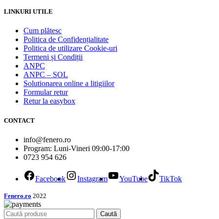
LINKURI UTILE
Cum plătesc
Politica de Confidențialitate
Politica de utilizare Cookie-uri
Termeni și Condiții
ANPC
ANPC – SOL
Solutionarea online a litigiilor
Formular retur
Retur la easybox
CONTACT
info@fenero.ro
Program: Luni-Vineri 09:00-17:00
0723 954 626
Facebook
Instagram
YouTube
TikTok
Fenero.ro
2022
Caută