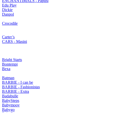
ENCHANTIMALS - Papusi
Edu Play
Dickie
Danpol
Crocodile
Carter’s
CARS - Masini
Bright Starts
Bontempi
Bexa
Batman
BARBIE - I can be
BARBIE - Fashionistas
BARBIE - Extra
Badabulle
BabySteps
Babymoov
Babygo