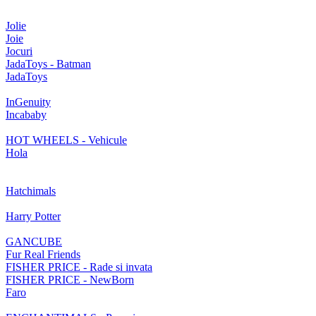
Jolie
Joie
Jocuri
JadaToys - Batman
JadaToys
InGenuity
Incababy
HOT WHEELS - Vehicule
Hola
Hatchimals
Harry Potter
GANCUBE
Fur Real Friends
FISHER PRICE - Rade si invata
FISHER PRICE - NewBorn
Faro