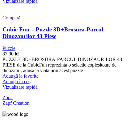
Vizualizare rapidă
Compară
Cubic Fun – Puzzle 3D+Brosura-Parcul
Dinozaurilor 43 Piese
Puzzle
87,90
lei
PUZZLE 3D+BROSURA-PARCUL DINOZAURILOR 43
PIESE de la CubicFun reprezinta o selectie coplesitoare de
dinozauri, adusa la viata prin acest puzzle
Adaugă la favorite
Adaugă în coș
Vizualizare rapidă
Zopa
Zapf Creation