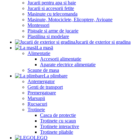
Jucarii pentru apa si baie
Jucarii si accesorii fetite
Masinute cu telecomanda
Masinute, Motociclete, Elicoptere, Avioane
Montessori
Pistoale si arme de jucarie
Plastilina si modelare
Jucarii de exterior si gradina
La masă
Alimentatie
Accesorii alimentatie
Aparate electrice alimentatie
Scaune de masa
La plimbare
Antemergator
Genti de transport
Premergatoare
Marsupii
Rucsacuri
Trotinete
Casca de protectie
Trotinete cu scaun
Trotinete interactive
Trotinete pliabile
LEGO