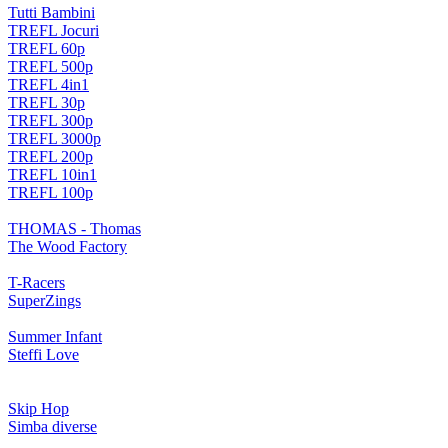
Tutti Bambini
TREFL Jocuri
TREFL 60p
TREFL 500p
TREFL 4in1
TREFL 30p
TREFL 300p
TREFL 3000p
TREFL 200p
TREFL 10in1
TREFL 100p
THOMAS - Thomas
The Wood Factory
T-Racers
SuperZings
Summer Infant
Steffi Love
Skip Hop
Simba diverse