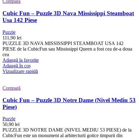
Compară
Cubic Fun – Puzzle 3D Nava Mississippi Steamboat
Usa 142 Piese
Puzzle
111,90
lei
PUZZLE 3D NAVA MISSISSIPPI STEAMBOAT USA 142
PIESE de la CubicFun sau Mississippi Queen a fost cea de-a doua
cea
Adaugă la favorite
Adaugă în coș
Vizualizare rapidă
Compară
Cubic Fun – Puzzle 3D Notre Dame (Nivel Mediu 53
Piese)
Puzzle
50,90
lei
PUZZLE 3D NOTRE DAME (NIVEL MEDIU 53 PIESE) de la
CubicFun este un monument al arhitecturii gotice timpurii din