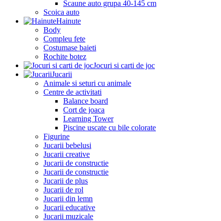
Scaune auto grupa 40-145 cm
Scoica auto
Hainute
Body
Compleu fete
Costumase baieti
Rochite botez
Jocuri si carti de joc
Jucarii
Animale si seturi cu animale
Centre de activitati
Balance board
Cort de joaca
Learning Tower
Piscine uscate cu bile colorate
Figurine
Jucarii bebelusi
Jucarii creative
Jucarii de constructie
Jucarii de constructie
Jucarii de plus
Jucarii de rol
Jucarii din lemn
Jucarii educative
Jucarii muzicale