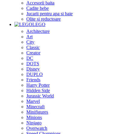
Accesorii baita
Cadite bebe
Jucarii pentru apa si baie
Olite si reductoare
LEGO
Architecture
Art
City
Classic
Creator
DC
DOTS
Disney
DUPLO
Friends
Harry Potter
Hidden Side
Jurassic World
Marvel
Minecraft
Minifigures
Minions
Ninjago
Overwatch
Speed Champions