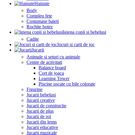
Hainute
Body
Compleu fete
Costumase baieti
Rochite botez
Igiena copii si bebelusi
Cadite
Jocuri si carti de joc
Jucarii
Animale si seturi cu animale
Centre de activitati
Balance board
Cort de joaca
Learning Tower
Piscine uscate cu bile colorate
Figurine
Jucarii bebelusi
Jucarii creative
Jucarii de constructie
Jucarii de plus
Jucarii de rol
Jucarii din lemn
Jucarii educative
Jucarii muzicale