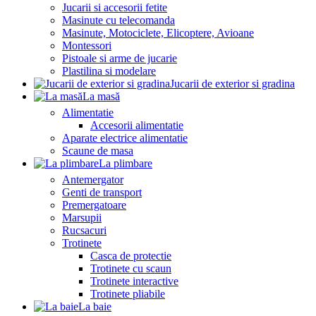
Jucarii si accesorii fetite
Masinute cu telecomanda
Masinute, Motociclete, Elicoptere, Avioane
Montessori
Pistoale si arme de jucarie
Plastilina si modelare
Jucarii de exterior si gradina
La masă
Alimentatie
Accesorii alimentatie
Aparate electrice alimentatie
Scaune de masa
La plimbare
Antemergator
Genti de transport
Premergatoare
Marsupii
Rucsacuri
Trotinete
Casca de protectie
Trotinete cu scaun
Trotinete interactive
Trotinete pliabile
La baie