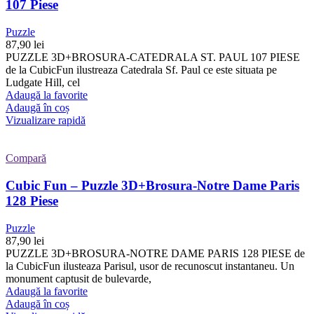
107 Piese
Puzzle
87,90
lei
PUZZLE 3D+BROSURA-CATEDRALA ST. PAUL 107 PIESE
de la CubicFun ilustreaza Catedrala Sf. Paul ce este situata pe
Ludgate Hill, cel
Adaugă la favorite
Adaugă în coș
Vizualizare rapidă
Compară
Cubic Fun – Puzzle 3D+Brosura-Notre Dame Paris
128 Piese
Puzzle
87,90
lei
PUZZLE 3D+BROSURA-NOTRE DAME PARIS 128 PIESE de
la CubicFun ilusteaza Parisul, usor de recunoscut instantaneu. Un
monument captusit de bulevarde,
Adaugă la favorite
Adaugă în coș