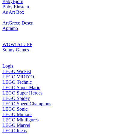
BabyBjorn
Baby Einstein
As Art Box
ArtGreco Desen
Apramo
WOW! STUFF
Sunny Games
Logis
LEGO Wicked
LEGO VIDIYO
LEGO Technic
LEGO Super Mario
LEGO Super Heroes
LEGO Spidey
LEGO Speed Champions
LEGO Sonic
LEGO Minions
LEGO Minifigures
LEGO Marvel
LEGO Ideas