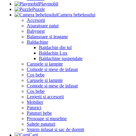
Playmobil
Puzzle
Camera bebelusului
Accesorii
Aparatoare patut
Babynest
Balansoare si leagane
Baldachine
Baldachin din tul
Baldachin Lux
Baldachine suspendate
Carusele si lampite
Comode si mese de infasat
Cos bebe
Carusele si lampite
Comode si mese de infasat
Cos bebe
Lenjerii si accesorii
Mobilier
Paturici
Patuturi bebe
Prosoape si museline
Saltele patuturi
Sistem infasat si sac de dormit
Carti