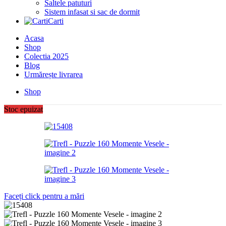
Saltele patuturi
Sistem infasat si sac de dormit
Carti
Acasa
Shop
Colectia 2025
Blog
Urmărește livrarea
Shop
Stoc epuizat
Faceți click pentru a mări