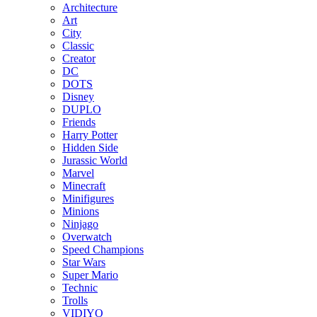
Architecture
Art
City
Classic
Creator
DC
DOTS
Disney
DUPLO
Friends
Harry Potter
Hidden Side
Jurassic World
Marvel
Minecraft
Minifigures
Minions
Ninjago
Overwatch
Speed Champions
Star Wars
Super Mario
Technic
Trolls
VIDIYO