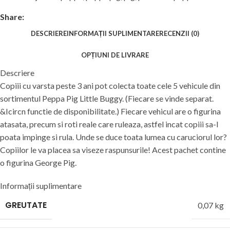
Share:
DESCRIERE
INFORMAȚII SUPLIMENTARE
RECENZII (0)
OPȚIUNI DE LIVRARE
Descriere
Copiii cu varsta peste 3 ani pot colecta toate cele 5 vehicule din
sortimentul Peppa Pig Little Buggy. (Fiecare se vinde separat.
&Icircn functie de disponibilitate.) Fiecare vehicul are o figurina
atasata, precum si roti reale care ruleaza, astfel incat copiii sa-l
poata impinge si rula. Unde se duce toata lumea cu caruciorul lor?
Copiilor le va placea sa viseze raspunsurile! Acest pachet contine
o figurina George Pig.
Informații suplimentare
GREUTATE
0,07 kg