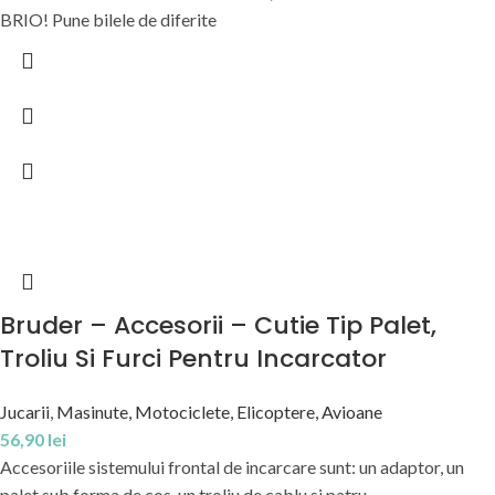
BRIO! Pune bilele de diferite
Bruder – Accesorii – Cutie Tip Palet,
Troliu Si Furci Pentru Incarcator
Jucarii
,
Masinute, Motociclete, Elicoptere, Avioane
56,90
lei
Accesoriile sistemului frontal de incarcare sunt: un adaptor, un
palet sub forma de cos, un troliu de cablu si patru