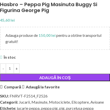
Hasbro – Peppa Pig Masinuta Buggy Si
Figurina George Pig
45,60
lei
Adauga produse de
150,00
lei
pentru a obtine transportul
gratuit!
În stoc
ADAUGĂ ÎN COȘ
Compară
Adaugă la favorite
SKU:
FNRVT-F2514_F2526
Categorii:
Jucarii
,
Masinute, Motociclete, Elicoptere, Avioane
Etichete:
jucarie peppa
,
peppa pig
,
pig
,
purcelusa peppa