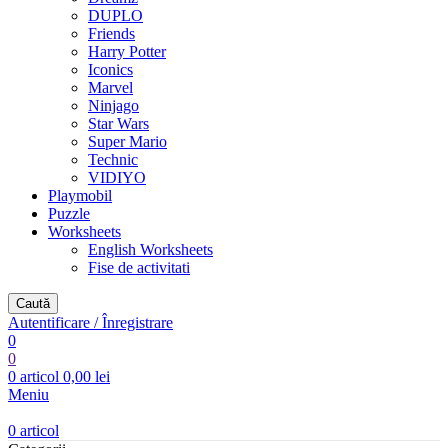
DUPLO
Friends
Harry Potter
Iconics
Marvel
Ninjago
Star Wars
Super Mario
Technic
VIDIYO
Playmobil
Puzzle
Worksheets
English Worksheets
Fise de activitati
Caută
Autentificare / Înregistrare
0
0
0
articol
0,00
lei
Meniu
0
articol