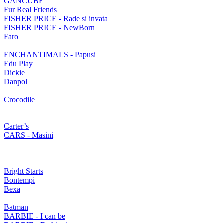
GANCUBE
Fur Real Friends
FISHER PRICE - Rade si invata
FISHER PRICE - NewBorn
Faro
ENCHANTIMALS - Papusi
Edu Play
Dickie
Danpol
Crocodile
Carter’s
CARS - Masini
Bright Starts
Bontempi
Bexa
Batman
BARBIE - I can be