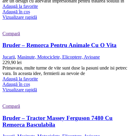
are un design cu adevarat impresionant pentru tratarea solului in
Adaugă la favorite
Adaugă în coș
Vizualizare rapidă
Compară
Bruder – Remorca Pentru Animale Cu O Vita
Jucarii
,
Masinute, Motociclete, Elicoptere, Avioane
229,90
lei
Primavara, multe turme de vite sunt duse la pasuni unde isi petrec
vara. In aceasta idee, fermierii au nevoie de
Adaugă la favorite
Adaugă în coș
Vizualizare rapidă
Compară
Bruder – Tractor Massey Ferguson 7480 Cu
Remorca Basculabila