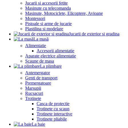
Jucarii si accesorii fetite
Masinute cu telecomanda
Masinute, Motociclete, Elicoptere, Avioane
Montessori
Pistoale si arme de jucarie
Plastilina si modelare
Jucarii de exterior si gradina
La masă
Alimentatie
Accesorii alimentatie
Aparate electrice alimentatie
Scaune de masa
La plimbare
Antemergator
Genti de transport
Premergatoare
Marsupii
Rucsacuri
Trotinete
Casca de protectie
Trotinete cu scaun
Trotinete interactive
Trotinete pliabile
La baie