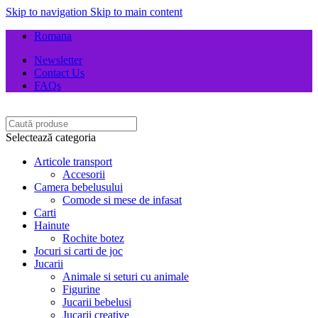
Skip to navigation
Skip to main content
Romana
Newsletter
Contact Us
FAQs
Selectează categoria
Articole transport
Accesorii
Camera bebelusului
Comode si mese de infasat
Carti
Hainute
Rochite botez
Jocuri si carti de joc
Jucarii
Animale si seturi cu animale
Figurine
Jucarii bebelusi
Jucarii creative