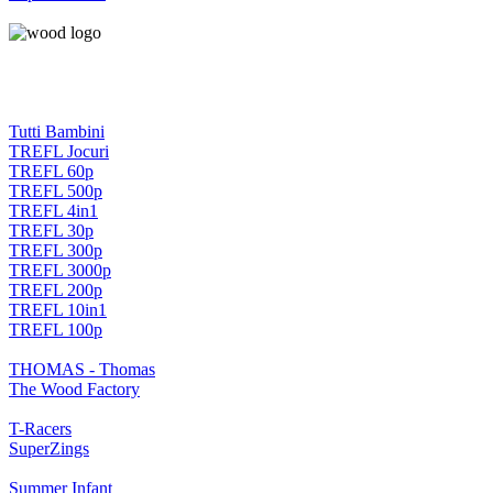
Tutti Bambini
TREFL Jocuri
TREFL 60p
TREFL 500p
TREFL 4in1
TREFL 30p
TREFL 300p
TREFL 3000p
TREFL 200p
TREFL 10in1
TREFL 100p
THOMAS - Thomas
The Wood Factory
T-Racers
SuperZings
Summer Infant