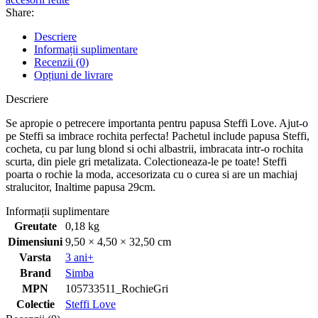
Share:
Descriere
Informații suplimentare
Recenzii (0)
Opțiuni de livrare
Descriere
Se apropie o petrecere importanta pentru papusa Steffi Love. Ajut-o
pe Steffi sa imbrace rochita perfecta! Pachetul include papusa Steffi,
cocheta, cu par lung blond si ochi albastrii, imbracata intr-o rochita
scurta, din piele gri metalizata. Colectioneaza-le pe toate! Steffi
poarta o rochie la moda, accesorizata cu o curea si are un machiaj
stralucitor, Inaltime papusa 29cm.
Informații suplimentare
Greutate
0,18 kg
Dimensiuni
9,50 × 4,50 × 32,50 cm
Varsta
3 ani+
Brand
Simba
MPN
105733511_RochieGri
Colectie
Steffi Love