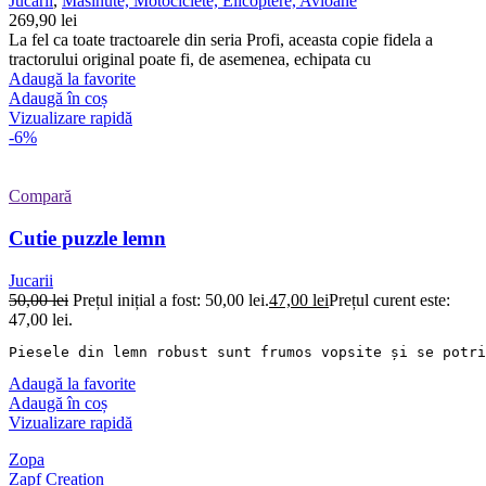
Jucarii
,
Masinute, Motociclete, Elicoptere, Avioane
269,90
lei
La fel ca toate tractoarele din seria Profi, aceasta copie fidela a
tractorului original poate fi, de asemenea, echipata cu
Adaugă la favorite
Adaugă în coș
Vizualizare rapidă
-6%
Compară
Cutie puzzle lemn
Jucarii
50,00
lei
Prețul inițial a fost: 50,00 lei.
47,00
lei
Prețul curent este:
47,00 lei.
Piesele din lemn robust sunt frumos vopsite și se potri
Adaugă la favorite
Adaugă în coș
Vizualizare rapidă
Zopa
Zapf Creation