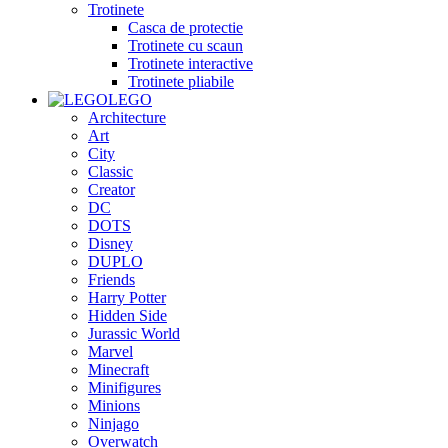
Trotinete
Casca de protectie
Trotinete cu scaun
Trotinete interactive
Trotinete pliabile
LEGO
Architecture
Art
City
Classic
Creator
DC
DOTS
Disney
DUPLO
Friends
Harry Potter
Hidden Side
Jurassic World
Marvel
Minecraft
Minifigures
Minions
Ninjago
Overwatch