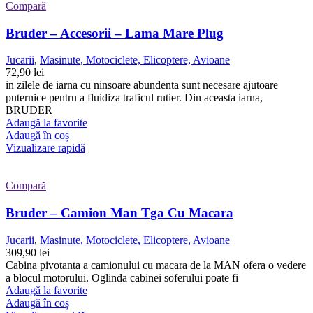
Compară
Bruder – Accesorii – Lama Mare Plug
Jucarii
,
Masinute, Motociclete, Elicoptere, Avioane
72,90
lei
in zilele de iarna cu ninsoare abundenta sunt necesare ajutoare
puternice pentru a fluidiza traficul rutier. Din aceasta iarna,
BRUDER
Adaugă la favorite
Adaugă în coș
Vizualizare rapidă
Compară
Bruder – Camion Man Tga Cu Macara
Jucarii
,
Masinute, Motociclete, Elicoptere, Avioane
309,90
lei
Cabina pivotanta a camionului cu macara de la MAN ofera o vedere
a blocul motorului. Oglinda cabinei soferului poate fi
Adaugă la favorite
Adaugă în coș