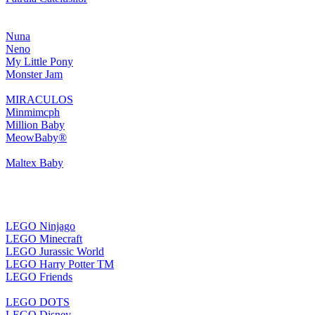
Nuna
Neno
My Little Pony
Monster Jam
MIRACULOS
Minmimcph
Million Baby
MeowBaby®
Maltex Baby
LEGO Ninjago
LEGO Minecraft
LEGO Jurassic World
LEGO Harry Potter TM
LEGO Friends
LEGO DOTS
LEGO Disney