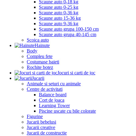
Scaune auto 0-18 kg
Scaune auto 0-25 kg
Scaune auto 0-36 kg
Scaune auto 15-36 kg
Scaune auto 9-36 kg
Scaune auto grupa 100-150 cm
Scaune auto grupa 40-145 cm
Scoica auto
Hainute
Body
Compleu fete
Costumase baieti
Rochite botez
Jocuri si carti de joc
Jucarii
Animale si seturi cu animale
Centre de activitati
Balance board
Cort de joaca
Learning Tower
Piscine uscate cu bile colorate
Figurine
Jucarii bebelusi
Jucarii creative
Jucarii de constructie