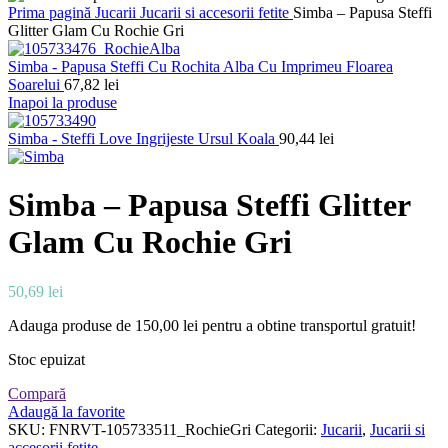
Prima pagină
Jucarii
Jucarii si accesorii fetite
Simba – Papusa Steffi
Glitter Glam Cu Rochie Gri
Simba - Papusa Steffi Cu Rochita Alba Cu Imprimeu Floarea
Soarelui
67,82
lei
Inapoi la produse
Simba - Steffi Love Ingrijeste Ursul Koala
90,44
lei
Simba – Papusa Steffi Glitter
Glam Cu Rochie Gri
50,69
lei
Adauga produse de
150,00
lei
pentru a obtine transportul gratuit!
Stoc epuizat
Compară
Adaugă la favorite
SKU:
FNRVT-105733511_RochieGri
Categorii:
Jucarii
,
Jucarii si
accesorii fetite