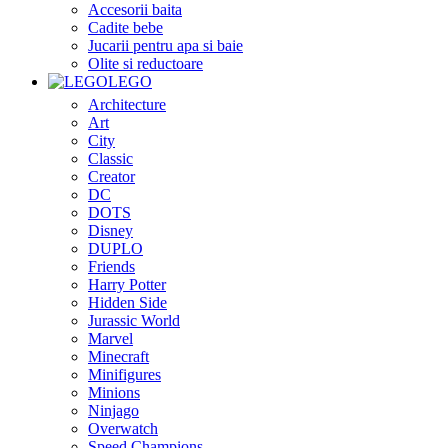
Accesorii baita
Cadite bebe
Jucarii pentru apa si baie
Olite si reductoare
LEGO
Architecture
Art
City
Classic
Creator
DC
DOTS
Disney
DUPLO
Friends
Harry Potter
Hidden Side
Jurassic World
Marvel
Minecraft
Minifigures
Minions
Ninjago
Overwatch
Speed Champions