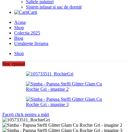
Saltele patuturi
Sistem infasat si sac de dormit
Carti
Acasa
Shop
Colectia 2025
Blog
Urmărește livrarea
Shop
Stoc epuizat
Faceți click pentru a mări