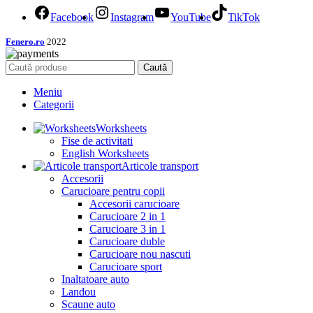
Facebook
Instagram
YouTube
TikTok
Fenero.ro
2022
Caută
Meniu
Categorii
Worksheets
Fise de activitati
English Worksheets
Articole transport
Accesorii
Carucioare pentru copii
Accesorii carucioare
Carucioare 2 in 1
Carucioare 3 in 1
Carucioare duble
Carucioare nou nascuti
Carucioare sport
Inaltatoare auto
Landou
Scaune auto