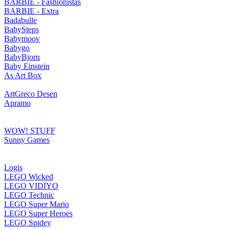
BARBIE - Fashionistas
BARBIE - Extra
Badabulle
BabySteps
Babymoov
Babygo
BabyBjorn
Baby Einstein
As Art Box
ArtGreco Desen
Apramo
WOW! STUFF
Sunny Games
Logis
LEGO Wicked
LEGO VIDIYO
LEGO Technic
LEGO Super Mario
LEGO Super Heroes
LEGO Spidey