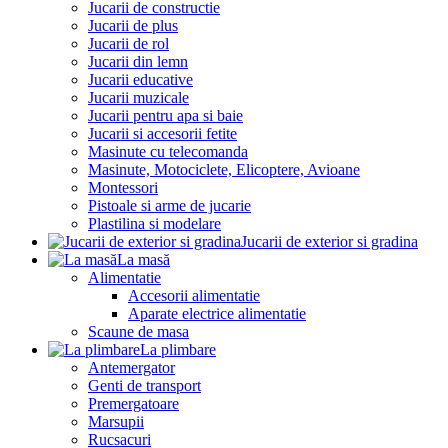
Jucarii de constructie
Jucarii de plus
Jucarii de rol
Jucarii din lemn
Jucarii educative
Jucarii muzicale
Jucarii pentru apa si baie
Jucarii si accesorii fetite
Masinute cu telecomanda
Masinute, Motociclete, Elicoptere, Avioane
Montessori
Pistoale si arme de jucarie
Plastilina si modelare
Jucarii de exterior si gradina
La masă
Alimentatie
Accesorii alimentatie
Aparate electrice alimentatie
Scaune de masa
La plimbare
Antemergator
Genti de transport
Premergatoare
Marsupii
Rucsacuri