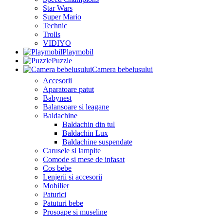
Star Wars
Super Mario
Technic
Trolls
VIDIYO
Playmobil
Puzzle
Camera bebelusului
Accesorii
Aparatoare patut
Babynest
Balansoare si leagane
Baldachine
Baldachin din tul
Baldachin Lux
Baldachine suspendate
Carusele si lampite
Comode si mese de infasat
Cos bebe
Lenjerii si accesorii
Mobilier
Paturici
Patuturi bebe
Prosoape si museline