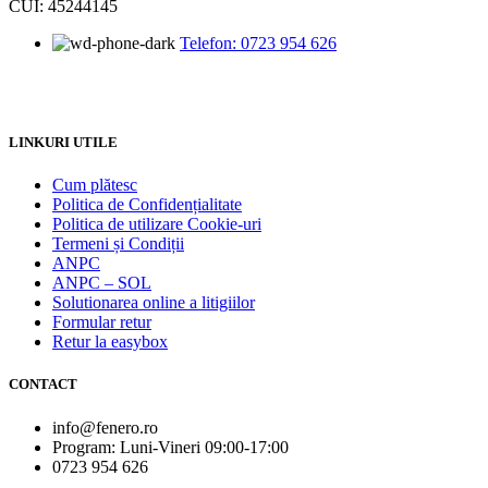
CUI: 45244145
Telefon: 0723 954 626
LINKURI UTILE
Cum plătesc
Politica de Confidențialitate
Politica de utilizare Cookie-uri
Termeni și Condiții
ANPC
ANPC – SOL
Solutionarea online a litigiilor
Formular retur
Retur la easybox
CONTACT
info@fenero.ro
Program: Luni-Vineri 09:00-17:00
0723 954 626