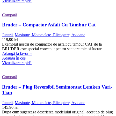
Vizualizare rapidă
Compară
Bruder – Compactor Asfalt Cu Tambur Cat
Jucarii
,
Masinute, Motociclete, Elicoptere, Avioane
119,90
lei
Exemplul nostru de compactor de asfalt cu tambur CAT de la
BRUDER este special conceput pentru santiere mici si lucrari
Adaugă la favorite
Adaugă în coș
Vizualizare rapidă
Compară
Bruder – Plug Reversibil Semimontat Lemken Vari-
Tian
Jucarii
,
Masinute, Motociclete, Elicoptere, Avioane
145,90
lei
Dupa cum sugereaza descrierea modelului original, acest tip de plug