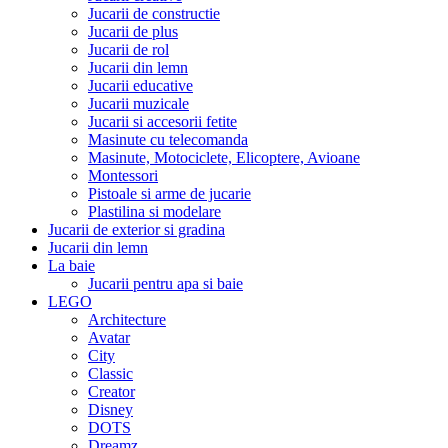
Jucarii de constructie
Jucarii de plus
Jucarii de rol
Jucarii din lemn
Jucarii educative
Jucarii muzicale
Jucarii si accesorii fetite
Masinute cu telecomanda
Masinute, Motociclete, Elicoptere, Avioane
Montessori
Pistoale si arme de jucarie
Plastilina si modelare
Jucarii de exterior si gradina
Jucarii din lemn
La baie
Jucarii pentru apa si baie
LEGO
Architecture
Avatar
City
Classic
Creator
Disney
DOTS
Dreamz