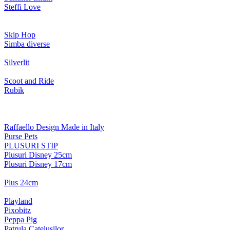
Steffi Love
Skip Hop
Simba diverse
Silverlit
Scoot and Ride
Rubik
Raffaello Design Made in Italy
Purse Pets
PLUSURI STIP
Plusuri Disney 25cm
Plusuri Disney 17cm
Plus 24cm
Playland
Pixobitz
Peppa Pig
Patrula Catelusilor