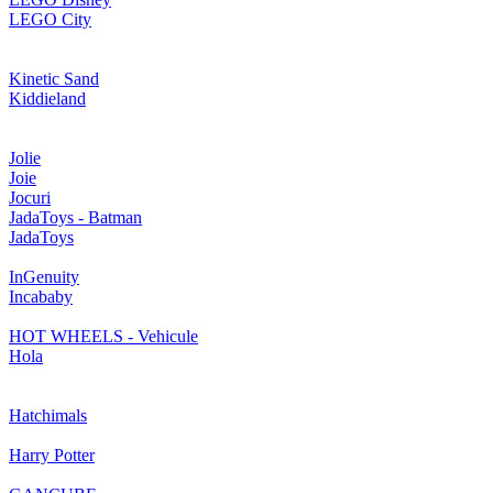
LEGO City
Kinetic Sand
Kiddieland
Jolie
Joie
Jocuri
JadaToys - Batman
JadaToys
InGenuity
Incababy
HOT WHEELS - Vehicule
Hola
Hatchimals
Harry Potter