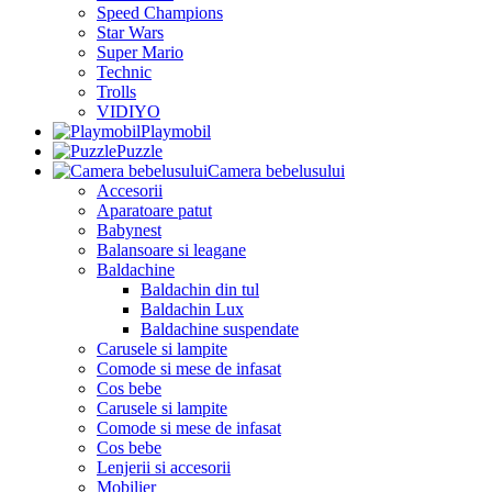
Speed Champions
Star Wars
Super Mario
Technic
Trolls
VIDIYO
Playmobil
Puzzle
Camera bebelusului
Accesorii
Aparatoare patut
Babynest
Balansoare si leagane
Baldachine
Baldachin din tul
Baldachin Lux
Baldachine suspendate
Carusele si lampite
Comode si mese de infasat
Cos bebe
Carusele si lampite
Comode si mese de infasat
Cos bebe
Lenjerii si accesorii
Mobilier