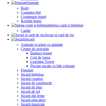
Hainute
Body
Compleu fete
Costumase baieti
Rochite botez
Igiena copii si bebelusi
Cadite
Jocuri si carti de joc
Jucarii
Animale si seturi cu animale
Centre de activitati
Balance board
Cort de joaca
Learning Tower
Piscine uscate cu bile colorate
Figurine
Jucarii bebelusi
Jucarii creative
Jucarii de constructie
Jucarii de plus
Jucarii de rol
Jucarii din lemn
Jucarii educative
Jucarii muzicale