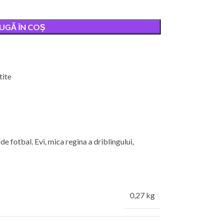
UGĂ ÎN COȘ
tite
 de fotbal. Evi, mica regina a driblingului,
0,27 kg