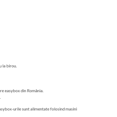
u
la
birou.
ere easybox din
România
.
.
 easybox-urile sunt alimentate folosind masini