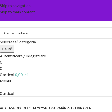
Skip to navigation
Skip to main content
Selectează categoria
Caută
Autentificare / Înregistrare
0
0
0
articol
0,00
lei
Meniu
0
articol
Categorii
ACASA
SHOP
COLECTIA 2025
BLOG
URMĂREȘTE LIVRAREA