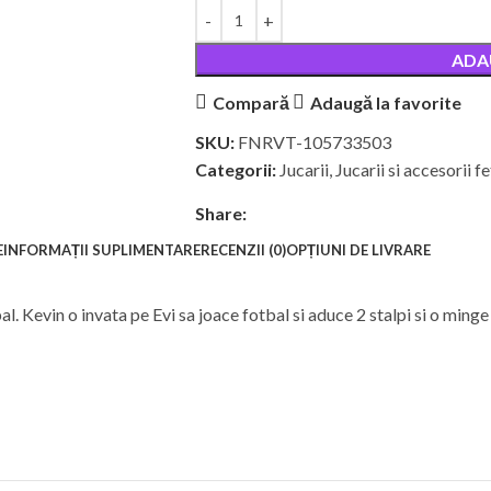
ADA
Compară
Adaugă la favorite
SKU:
FNRVT-105733503
Categorii:
Jucarii
,
Jucarii si accesorii fe
Share:
E
INFORMAȚII SUPLIMENTARE
RECENZII (0)
OPȚIUNI DE LIVRARE
bal. Kevin o invata pe Evi sa joace fotbal si aduce 2 stalpi si o minge