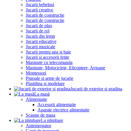
Jucarii bebelusi
Jucarii creative
Jucarii de constructie
Jucarii de constructie
Jucarii de plus
Jucarii de rol
Jucarii din lemn
Jucarii educative
Jucarii muzicale
Jucarii pentru apa si baie
Jucarii si accesorii fetite
Masinute cu telecomanda
Masinute, Motociclete, Elicoptere, Avioane
Montessori
Pistoale si arme de jucarie
Plastilina si modelare
Jucarii de exterior si gradina
La masă
Alimentatie
Accesorii alimentatie
Aparate electrice alimentatie
Scaune de masa
La plimbare
Antemergator
Genti de transport