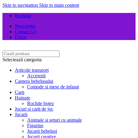
Skip to navigation
Skip to main content
Romana
Newsletter
Contact Us
FAQs
Selectează categoria
Articole transport
Accesorii
Camera bebelusului
Comode si mese de infasat
Carti
Hainute
Rochite botez
Jocuri si carti de joc
Jucarii
Animale si seturi cu animale
Figurine
Jucarii bebelusi
Jucarii creative