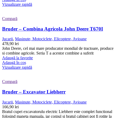
Vizualizare rapidă
Compară
Bruder – Combina Agricola John Deere T670I
Jucarii
,
Masinute, Motociclete, Elicoptere, Avioane
478,90
lei
John Deere, cel mai mare producator mondial de tractoare, produce
si combine agricole. Seria T a acestor combine a suferit
Adaugă la favorite
Adaugă în coș
Vizualizare rapidă
Compară
Bruder – Excavator Liebherr
Jucarii
,
Masinute, Motociclete, Elicoptere, Avioane
166,90
lei
Bratul cupei excavatorulu electric Liebherr este complet functional
folosind maneta manuala, iar corpul si bratul cabinei pot fi rotite la