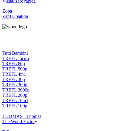
Vizualizare rapidă
Zopa
Zapf Creation
Tutti Bambini
TREFL Jocuri
TREFL 60p
TREFL 500p
TREFL 4in1
TREFL 30p
TREFL 300p
TREFL 3000p
TREFL 200p
TREFL 10in1
TREFL 100p
THOMAS - Thomas
The Wood Factory