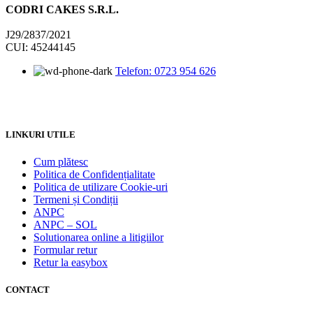
CODRI CAKES S.R.L.
J29/2837/2021
CUI: 45244145
Telefon: 0723 954 626
LINKURI UTILE
Cum plătesc
Politica de Confidențialitate
Politica de utilizare Cookie-uri
Termeni și Condiții
ANPC
ANPC – SOL
Solutionarea online a litigiilor
Formular retur
Retur la easybox
CONTACT