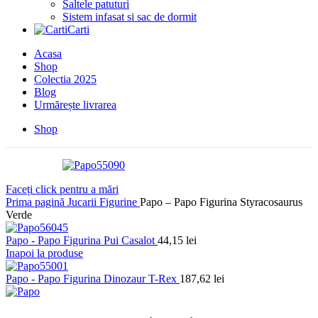
Saltele patuturi
Sistem infasat si sac de dormit
Carti
Acasa
Shop
Colectia 2025
Blog
Urmărește livrarea
Shop
Faceți click pentru a mări
Prima pagină
Jucarii
Figurine
Papo – Papo Figurina Styracosaurus
Verde
Papo - Papo Figurina Pui Casalot
44,15
lei
Inapoi la produse
Papo - Papo Figurina Dinozaur T-Rex
187,62
lei