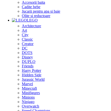
Accesorii baita
Cadite bebe
Jucarii pentru apa si baie
Olite si reductoare
LEGO
Architecture
Art
City
Classic
Creator
DC
DOTS
Disney
DUPLO
Friends
Harry Potter
Hidden Side
Jurassic World
Marvel
Minecraft
Minifigures
Minions
Ninjago
Overwatch
Speed Champions