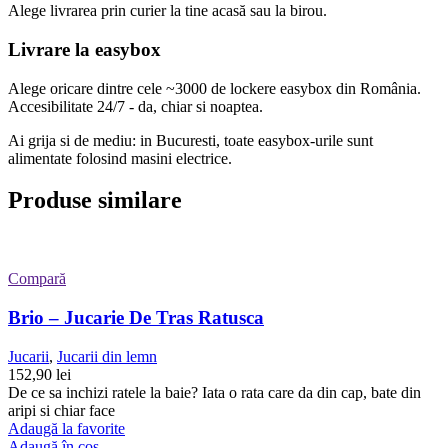
Alege livrarea prin curier
la
tine
acasă
sau
la
birou.
Livrare la easybox
Alege oricare dintre cele ~3000 de lockere easybox din
România
.
Accesibilitate 24/7 - da, chiar si noaptea.
Ai grija si de mediu: in Bucuresti, toate easybox-urile sunt
alimentate folosind masini electrice.
Produse similare
Compară
Brio – Jucarie De Tras Ratusca
Jucarii
,
Jucarii din lemn
152,90
lei
De ce sa inchizi ratele la baie? Iata o rata care da din cap, bate din
aripi si chiar face
Adaugă la favorite
Adaugă în coș