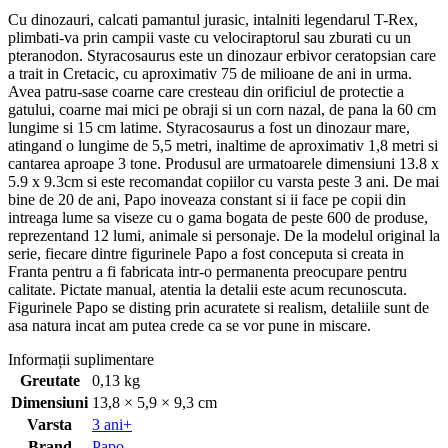
Cu dinozauri, calcati pamantul jurasic, intalniti legendarul T-Rex,
plimbati-va prin campii vaste cu velociraptorul sau zburati cu un
pteranodon. Styracosaurus este un dinozaur erbivor ceratopsian care
a trait in Cretacic, cu aproximativ 75 de milioane de ani in urma.
Avea patru-sase coarne care cresteau din orificiul de protectie a
gatului, coarne mai mici pe obraji si un corn nazal, de pana la 60 cm
lungime si 15 cm latime. Styracosaurus a fost un dinozaur mare,
atingand o lungime de 5,5 metri, inaltime de aproximativ 1,8 metri si
cantarea aproape 3 tone. Produsul are urmatoarele dimensiuni 13.8 x
5.9 x 9.3cm si este recomandat copiilor cu varsta peste 3 ani. De mai
bine de 20 de ani, Papo inoveaza constant si ii face pe copii din
intreaga lume sa viseze cu o gama bogata de peste 600 de produse,
reprezentand 12 lumi, animale si personaje. De la modelul original la
serie, fiecare dintre figurinele Papo a fost conceputa si creata in
Franta pentru a fi fabricata intr-o permanenta preocupare pentru
calitate. Pictate manual, atentia la detalii este acum recunoscuta.
Figurinele Papo se disting prin acuratete si realism, detaliile sunt de
asa natura incat am putea crede ca se vor pune in miscare.
Informații suplimentare
Greutate
0,13 kg
Dimensiuni
13,8 × 5,9 × 9,3 cm
Varsta
3 ani+
Brand
Papo