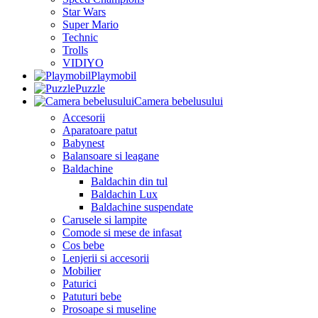
Star Wars
Super Mario
Technic
Trolls
VIDIYO
Playmobil
Puzzle
Camera bebelusului
Accesorii
Aparatoare patut
Babynest
Balansoare si leagane
Baldachine
Baldachin din tul
Baldachin Lux
Baldachine suspendate
Carusele si lampite
Comode si mese de infasat
Cos bebe
Lenjerii si accesorii
Mobilier
Paturici
Patuturi bebe
Prosoape si museline