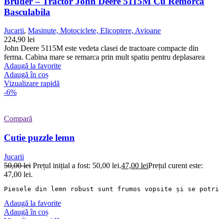
Bruder – Tractor John Deere 5115M Cu Remorca
Basculabila
Jucarii
,
Masinute, Motociclete, Elicoptere, Avioane
224,90
lei
John Deere 5115M este vedeta clasei de tractoare compacte din
ferma. Cabina mare se remarca prin mult spatiu pentru deplasarea
Adaugă la favorite
Adaugă în coș
Vizualizare rapidă
-6%
Compară
Cutie puzzle lemn
Jucarii
50,00
lei
Prețul inițial a fost: 50,00 lei.
47,00
lei
Prețul curent este:
47,00 lei.
Piesele din lemn robust sunt frumos vopsite și se potri
Adaugă la favorite
Adaugă în coș