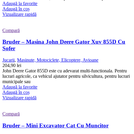
Adaugă la favorite
Adaugă în coș
Vizualizare rapidă
Compară
Bruder – Masina John Deere Gator Xuv 855D Cu
Sofer
Jucarii
,
Masinute, Motociclete, Elicoptere, Avioane
204,90
lei
John Deere Gator 855D este cu adevarat multi-functionala. Pentru
lucrari agricole, ca vehicul ajutator pentru silvicultura, pentru lucrari
municipale sau
Adaugă la favorite
Adaugă în coș
Vizualizare rapidă
Compară
Bruder – Mini Excavator Cat Cu Muncitor