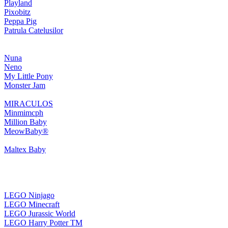
Playland
Pixobitz
Peppa Pig
Patrula Catelusilor
Nuna
Neno
My Little Pony
Monster Jam
MIRACULOS
Minmimcph
Million Baby
MeowBaby®
Maltex Baby
LEGO Ninjago
LEGO Minecraft
LEGO Jurassic World
LEGO Harry Potter TM