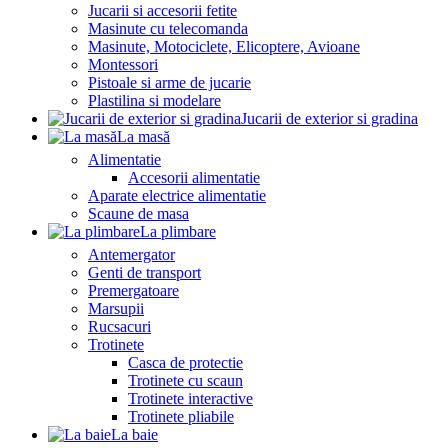
Jucarii si accesorii fetite
Masinute cu telecomanda
Masinute, Motociclete, Elicoptere, Avioane
Montessori
Pistoale si arme de jucarie
Plastilina si modelare
Jucarii de exterior si gradina
La masă
Alimentatie
Accesorii alimentatie
Aparate electrice alimentatie
Scaune de masa
La plimbare
Antemergator
Genti de transport
Premergatoare
Marsupii
Rucsacuri
Trotinete
Casca de protectie
Trotinete cu scaun
Trotinete interactive
Trotinete pliabile
La baie