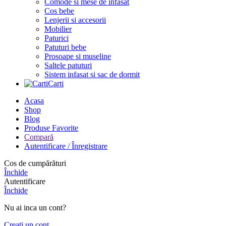
Comode si mese de infasat
Cos bebe
Lenjerii si accesorii
Mobilier
Paturici
Patuturi bebe
Prosoape si museline
Saltele patuturi
Sistem infasat si sac de dormit
Carti
Acasa
Shop
Blog
Produse Favorite
Compară
Autentificare / Înregistrare
Cos de cumpărături
Închide
Autentificare
Închide
Nu ai inca un cont?
Creați un cont