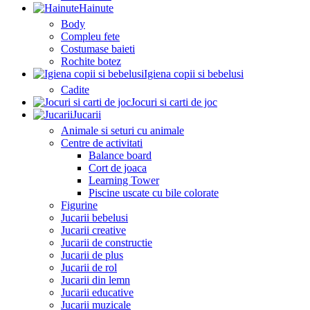
Hainute
Body
Compleu fete
Costumase baieti
Rochite botez
Igiena copii si bebelusi
Cadite
Jocuri si carti de joc
Jucarii
Animale si seturi cu animale
Centre de activitati
Balance board
Cort de joaca
Learning Tower
Piscine uscate cu bile colorate
Figurine
Jucarii bebelusi
Jucarii creative
Jucarii de constructie
Jucarii de plus
Jucarii de rol
Jucarii din lemn
Jucarii educative
Jucarii muzicale