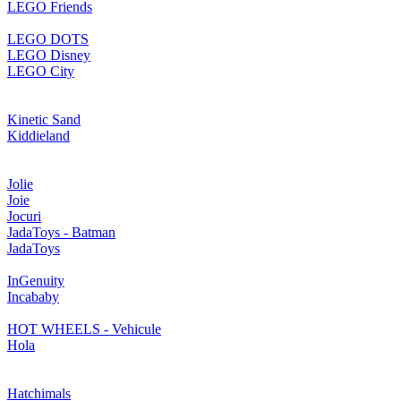
LEGO Friends
LEGO DOTS
LEGO Disney
LEGO City
Kinetic Sand
Kiddieland
Jolie
Joie
Jocuri
JadaToys - Batman
JadaToys
InGenuity
Incababy
HOT WHEELS - Vehicule
Hola
Hatchimals