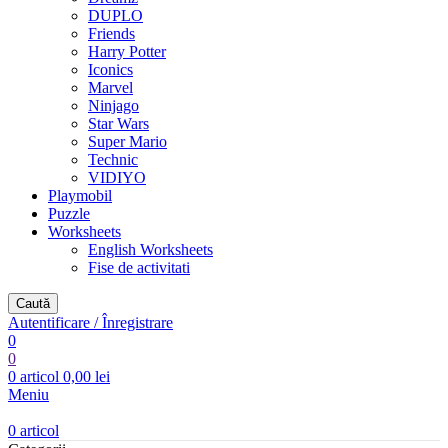
DUPLO
Friends
Harry Potter
Iconics
Marvel
Ninjago
Star Wars
Super Mario
Technic
VIDIYO
Playmobil
Puzzle
Worksheets
English Worksheets
Fise de activitati
Caută
Autentificare / Înregistrare
0
0
0
articol
0,00
lei
Meniu
0
articol