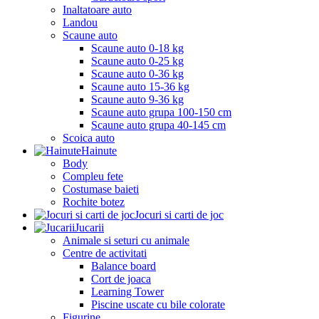
Inaltatoare auto
Landou
Scaune auto
Scaune auto 0-18 kg
Scaune auto 0-25 kg
Scaune auto 0-36 kg
Scaune auto 15-36 kg
Scaune auto 9-36 kg
Scaune auto grupa 100-150 cm
Scaune auto grupa 40-145 cm
Scoica auto
Hainute
Body
Compleu fete
Costumase baieti
Rochite botez
Jocuri si carti de joc
Jucarii
Animale si seturi cu animale
Centre de activitati
Balance board
Cort de joaca
Learning Tower
Piscine uscate cu bile colorate
Figurine