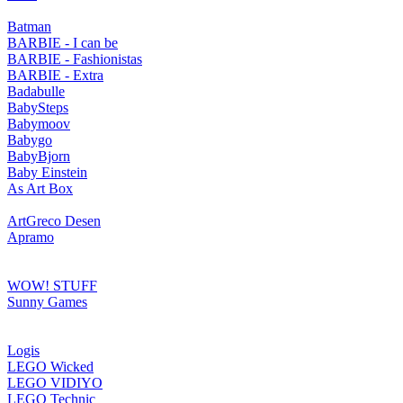
Batman
BARBIE - I can be
BARBIE - Fashionistas
BARBIE - Extra
Badabulle
BabySteps
Babymoov
Babygo
BabyBjorn
Baby Einstein
As Art Box
ArtGreco Desen
Apramo
WOW! STUFF
Sunny Games
Logis
LEGO Wicked
LEGO VIDIYO
LEGO Technic