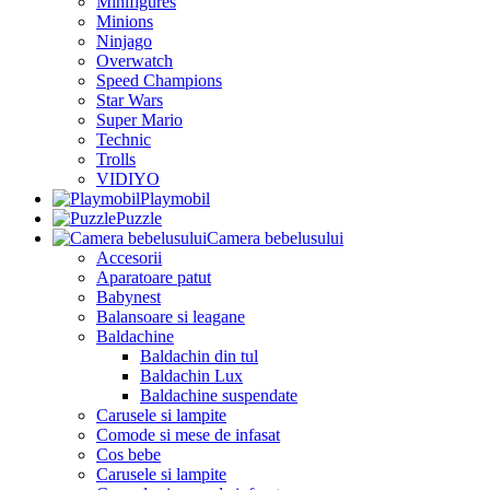
Minifigures
Minions
Ninjago
Overwatch
Speed Champions
Star Wars
Super Mario
Technic
Trolls
VIDIYO
Playmobil
Puzzle
Camera bebelusului
Accesorii
Aparatoare patut
Babynest
Balansoare si leagane
Baldachine
Baldachin din tul
Baldachin Lux
Baldachine suspendate
Carusele si lampite
Comode si mese de infasat
Cos bebe
Carusele si lampite