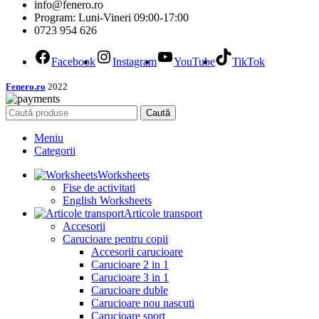
info@fenero.ro
Program: Luni-Vineri 09:00-17:00
0723 954 626
Facebook
Instagram
YouTube
TikTok
Fenero.ro
2022
Caută
Meniu
Categorii
Worksheets
Fise de activitati
English Worksheets
Articole transport
Accesorii
Carucioare pentru copii
Accesorii carucioare
Carucioare 2 in 1
Carucioare 3 in 1
Carucioare duble
Carucioare nou nascuti
Carucioare sport