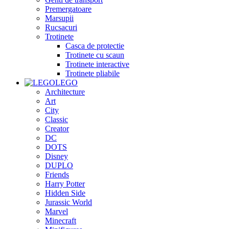
Premergatoare
Marsupii
Rucsacuri
Trotinete
Casca de protectie
Trotinete cu scaun
Trotinete interactive
Trotinete pliabile
LEGO
Architecture
Art
City
Classic
Creator
DC
DOTS
Disney
DUPLO
Friends
Harry Potter
Hidden Side
Jurassic World
Marvel
Minecraft