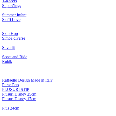
T-Racers
SuperZings
Summer Infant
Steffi Love
Skip Hop
Simba diverse
Silverlit
Scoot and Ride
Rubik
Raffaello Design Made in Italy
Purse Pets
PLUSURI STIP
Plusuri Disney 25cm
Plusuri Disney 17cm
Plus 24cm