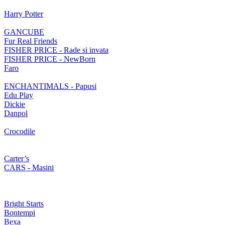
Harry Potter
GANCUBE
Fur Real Friends
FISHER PRICE - Rade si invata
FISHER PRICE - NewBorn
Faro
ENCHANTIMALS - Papusi
Edu Play
Dickie
Danpol
Crocodile
Carter’s
CARS - Masini
Bright Starts
Bontempi
Bexa