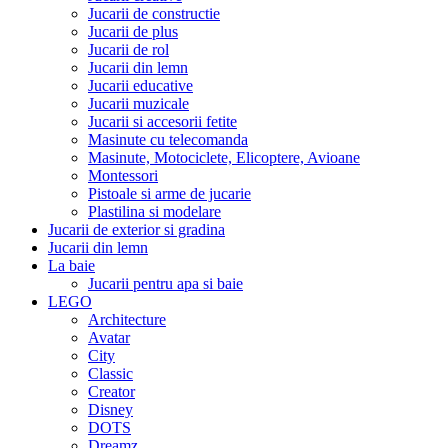
Jucarii de constructie
Jucarii de plus
Jucarii de rol
Jucarii din lemn
Jucarii educative
Jucarii muzicale
Jucarii si accesorii fetite
Masinute cu telecomanda
Masinute, Motociclete, Elicoptere, Avioane
Montessori
Pistoale si arme de jucarie
Plastilina si modelare
Jucarii de exterior si gradina
Jucarii din lemn
La baie
Jucarii pentru apa si baie
LEGO
Architecture
Avatar
City
Classic
Creator
Disney
DOTS
Dreamz