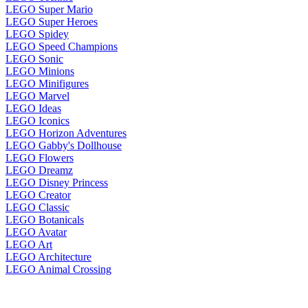
LEGO Super Mario
LEGO Super Heroes
LEGO Spidey
LEGO Speed Champions
LEGO Sonic
LEGO Minions
LEGO Minifigures
LEGO Marvel
LEGO Ideas
LEGO Iconics
LEGO Horizon Adventures
LEGO Gabby's Dollhouse
LEGO Flowers
LEGO Dreamz
LEGO Disney Princess
LEGO Creator
LEGO Classic
LEGO Botanicals
LEGO Avatar
LEGO Art
LEGO Architecture
LEGO Animal Crossing