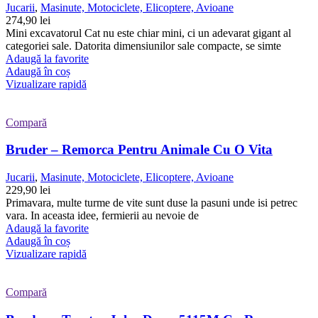
Jucarii
,
Masinute, Motociclete, Elicoptere, Avioane
274,90
lei
Mini excavatorul Cat nu este chiar mini, ci un adevarat gigant al
categoriei sale. Datorita dimensiunilor sale compacte, se simte
Adaugă la favorite
Adaugă în coș
Vizualizare rapidă
Compară
Bruder – Remorca Pentru Animale Cu O Vita
Jucarii
,
Masinute, Motociclete, Elicoptere, Avioane
229,90
lei
Primavara, multe turme de vite sunt duse la pasuni unde isi petrec
vara. In aceasta idee, fermierii au nevoie de
Adaugă la favorite
Adaugă în coș
Vizualizare rapidă
Compară