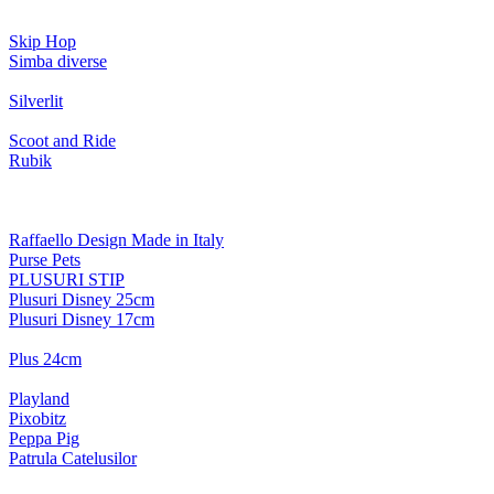
Skip Hop
Simba diverse
Silverlit
Scoot and Ride
Rubik
Raffaello Design Made in Italy
Purse Pets
PLUSURI STIP
Plusuri Disney 25cm
Plusuri Disney 17cm
Plus 24cm
Playland
Pixobitz
Peppa Pig
Patrula Catelusilor