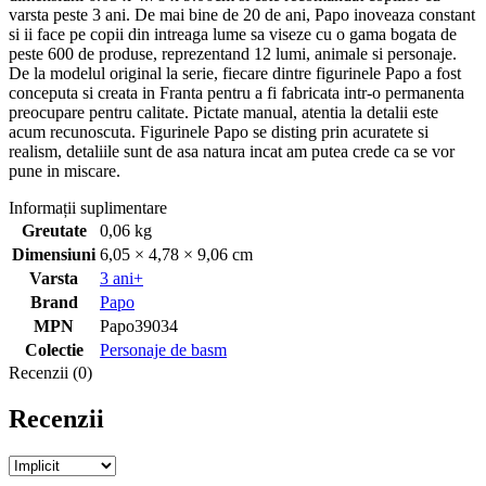
varsta peste 3 ani. De mai bine de 20 de ani, Papo inoveaza constant
si ii face pe copii din intreaga lume sa viseze cu o gama bogata de
peste 600 de produse, reprezentand 12 lumi, animale si personaje.
De la modelul original la serie, fiecare dintre figurinele Papo a fost
conceputa si creata in Franta pentru a fi fabricata intr-o permanenta
preocupare pentru calitate. Pictate manual, atentia la detalii este
acum recunoscuta. Figurinele Papo se disting prin acuratete si
realism, detaliile sunt de asa natura incat am putea crede ca se vor
pune in miscare.
Informații suplimentare
Greutate
0,06 kg
Dimensiuni
6,05 × 4,78 × 9,06 cm
Varsta
3 ani+
Brand
Papo
MPN
Papo39034
Colectie
Personaje de basm
Recenzii (0)
Recenzii