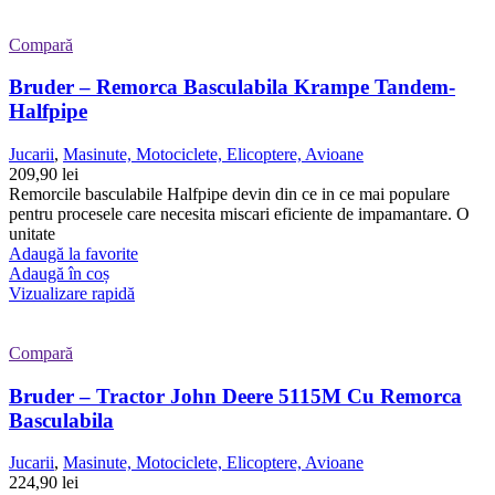
Compară
Bruder – Remorca Basculabila Krampe Tandem-
Halfpipe
Jucarii
,
Masinute, Motociclete, Elicoptere, Avioane
209,90
lei
Remorcile basculabile Halfpipe devin din ce in ce mai populare
pentru procesele care necesita miscari eficiente de impamantare. O
unitate
Adaugă la favorite
Adaugă în coș
Vizualizare rapidă
Compară
Bruder – Tractor John Deere 5115M Cu Remorca
Basculabila
Jucarii
,
Masinute, Motociclete, Elicoptere, Avioane
224,90
lei