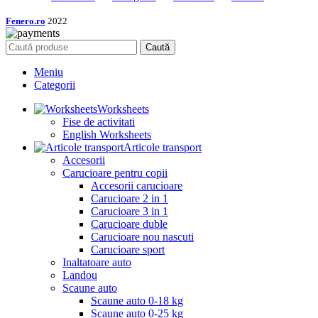
Fenero.ro
2022
Caută
Meniu
Categorii
Worksheets
Fise de activitati
English Worksheets
Articole transport
Accesorii
Carucioare pentru copii
Accesorii carucioare
Carucioare 2 in 1
Carucioare 3 in 1
Carucioare duble
Carucioare nou nascuti
Carucioare sport
Inaltatoare auto
Landou
Scaune auto
Scaune auto 0-18 kg
Scaune auto 0-25 kg