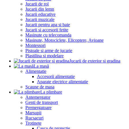
Jucarii de rol
Jucarii din lemn
Jucarii educative
Jucarii muzicale
Jucarii pentru apa si baie
Jucarii si accesorii fetite
Masinute cu telecomanda
Masinute, Motociclete, Elicoptere, Avioane
Montessori
Pistoale si arme de jucarie
Plastilina si modelare
Jucarii de exterior si gradina
La masă
Alimentatie
Accesorii alimentatie
Aparate electrice alimentatie
Scaune de masa
La plimbare
Antemergator
Genti de transport
Premergatoare
Marsupii
Rucsacuri
Trotinete
Casca de protectie