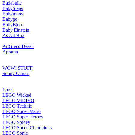
Badabulle
BabySteps
Babymoov
Babygo
BabyBjorn
Baby Einstein
As Art Box
ArtGreco Desen
Apramo
WOW! STUFF
Sunny Games
Logis
LEGO Wicked
LEGO VIDIYO
LEGO Technic
LEGO Super Mario
LEGO Super Heroes
LEGO Spidey
LEGO Speed Champions
LEGO Sonic