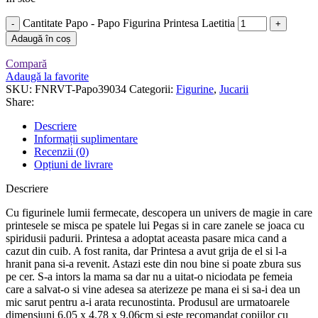
Cantitate Papo - Papo Figurina Printesa Laetitia
Adaugă în coș
Compară
Adaugă la favorite
SKU:
FNRVT-Papo39034
Categorii:
Figurine
,
Jucarii
Share:
Descriere
Informații suplimentare
Recenzii (0)
Opțiuni de livrare
Descriere
Cu figurinele lumii fermecate, descopera un univers de magie in care
printesele se misca pe spatele lui Pegas si in care zanele se joaca cu
spiridusii padurii. Printesa a adoptat aceasta pasare mica cand a
cazut din cuib. A fost ranita, dar Printesa a avut grija de el si l-a
hranit pana si-a revenit. Astazi este din nou bine si poate zbura sus
pe cer. S-a intors la mama sa dar nu a uitat-o niciodata pe femeia
care a salvat-o si vine adesea sa aterizeze pe mana ei si sa-i dea un
mic sarut pentru a-i arata recunostinta. Produsul are urmatoarele
dimensiuni 6.05 x 4.78 x 9.06cm si este recomandat copiilor cu