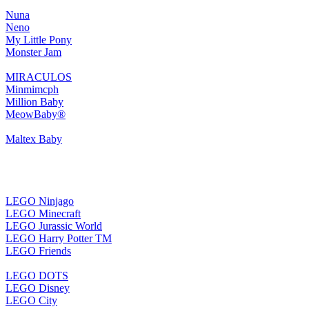
Nuna
Neno
My Little Pony
Monster Jam
MIRACULOS
Minmimcph
Million Baby
MeowBaby®
Maltex Baby
LEGO Ninjago
LEGO Minecraft
LEGO Jurassic World
LEGO Harry Potter TM
LEGO Friends
LEGO DOTS
LEGO Disney
LEGO City