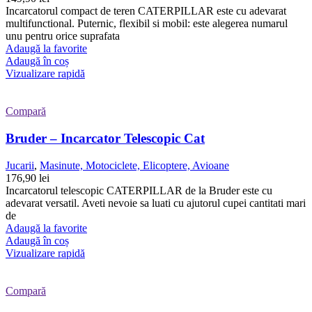
Incarcatorul compact de teren CATERPILLAR este cu adevarat
multifunctional. Puternic, flexibil si mobil: este alegerea numarul
unu pentru orice suprafata
Adaugă la favorite
Adaugă în coș
Vizualizare rapidă
Compară
Bruder – Incarcator Telescopic Cat
Jucarii
,
Masinute, Motociclete, Elicoptere, Avioane
176,90
lei
Incarcatorul telescopic CATERPILLAR de la Bruder este cu
adevarat versatil. Aveti nevoie sa luati cu ajutorul cupei cantitati mari
de
Adaugă la favorite
Adaugă în coș
Vizualizare rapidă
Compară