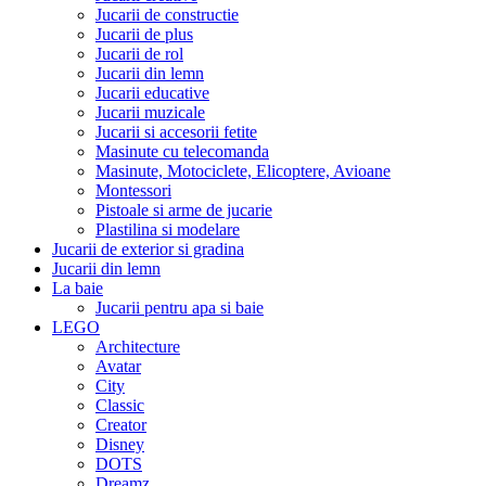
Jucarii de constructie
Jucarii de plus
Jucarii de rol
Jucarii din lemn
Jucarii educative
Jucarii muzicale
Jucarii si accesorii fetite
Masinute cu telecomanda
Masinute, Motociclete, Elicoptere, Avioane
Montessori
Pistoale si arme de jucarie
Plastilina si modelare
Jucarii de exterior si gradina
Jucarii din lemn
La baie
Jucarii pentru apa si baie
LEGO
Architecture
Avatar
City
Classic
Creator
Disney
DOTS
Dreamz