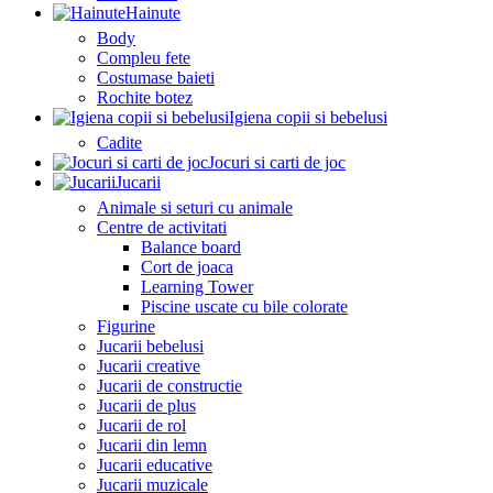
Hainute
Body
Compleu fete
Costumase baieti
Rochite botez
Igiena copii si bebelusi
Cadite
Jocuri si carti de joc
Jucarii
Animale si seturi cu animale
Centre de activitati
Balance board
Cort de joaca
Learning Tower
Piscine uscate cu bile colorate
Figurine
Jucarii bebelusi
Jucarii creative
Jucarii de constructie
Jucarii de plus
Jucarii de rol
Jucarii din lemn
Jucarii educative
Jucarii muzicale