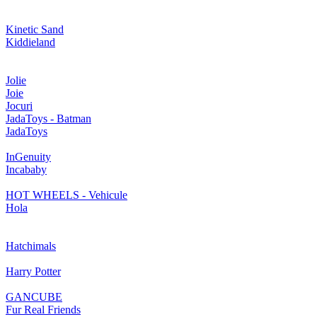
Kinetic Sand
Kiddieland
Jolie
Joie
Jocuri
JadaToys - Batman
JadaToys
InGenuity
Incababy
HOT WHEELS - Vehicule
Hola
Hatchimals
Harry Potter
GANCUBE
Fur Real Friends