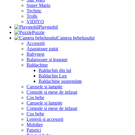
Super Mario
Technic
Trolls
VIDIYO
Playmobil
Puzzle
Camera bebelusului
Accesorii
Aparatoare patut
Babynest
Balansoare si leagane
Baldachine
Baldachin din tul
Baldachin Lux
Baldachine suspendate
Carusele si lampite
Comode si mese de infasat
Cos bebe
Carusele si lampite
Comode si mese de infasat
Cos bebe
Lenjerii si accesorii
Mobilier
Paturici