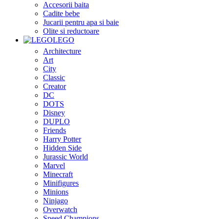
Accesorii baita
Cadite bebe
Jucarii pentru apa si baie
Olite si reductoare
LEGO
Architecture
Art
City
Classic
Creator
DC
DOTS
Disney
DUPLO
Friends
Harry Potter
Hidden Side
Jurassic World
Marvel
Minecraft
Minifigures
Minions
Ninjago
Overwatch
Speed Champions