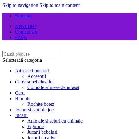
Skip to navigation
Skip to main content
Romana
Newsletter
Contact Us
FAQs
Selectează categoria
Articole transport
Accesorii
Camera bebelusului
Comode si mese de infasat
Carti
Hainute
Rochite botez
Jocuri si carti de joc
Jucarii
Animale si seturi cu animale
Figurine
Jucarii bebelusi
Jucarii creative