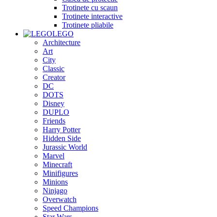
Trotinete cu scaun
Trotinete interactive
Trotinete pliabile
LEGO
Architecture
Art
City
Classic
Creator
DC
DOTS
Disney
DUPLO
Friends
Harry Potter
Hidden Side
Jurassic World
Marvel
Minecraft
Minifigures
Minions
Ninjago
Overwatch
Speed Champions
Star Wars