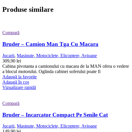
Produse similare
Compară
Bruder – Camion Man Tga Cu Macara
Jucarii
,
Masinute, Motociclete, Elicoptere, Avioane
309,90
lei
Cabina pivotanta a camionului cu macara de la MAN ofera o vedere
a blocul motorului. Oglinda cabinei soferului poate fi
Adaugă la favorite
Adaugă în coș
Vizualizare rapidă
Compară
Bruder – Incarcator Compact Pe Senile Cat
Jucarii
,
Masinute, Motociclete, Elicoptere, Avioane
149,90
lei