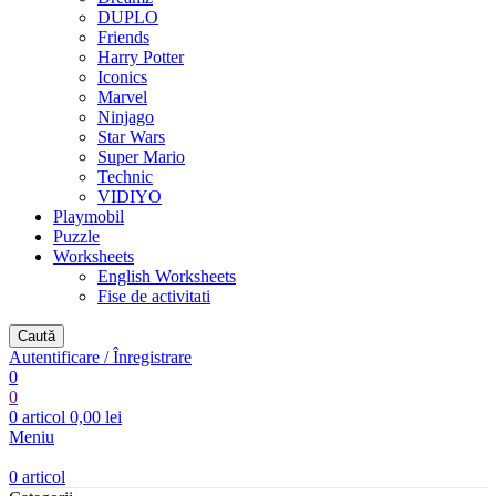
DUPLO
Friends
Harry Potter
Iconics
Marvel
Ninjago
Star Wars
Super Mario
Technic
VIDIYO
Playmobil
Puzzle
Worksheets
English Worksheets
Fise de activitati
Caută
Autentificare / Înregistrare
0
0
0
articol
0,00
lei
Meniu
0
articol