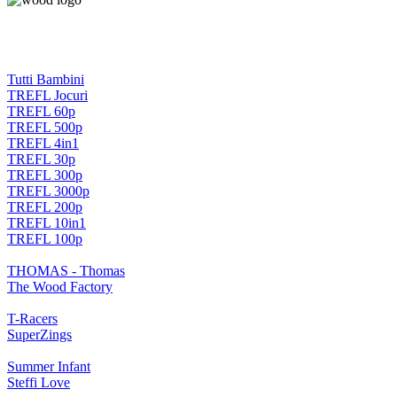
Tutti Bambini
TREFL Jocuri
TREFL 60p
TREFL 500p
TREFL 4in1
TREFL 30p
TREFL 300p
TREFL 3000p
TREFL 200p
TREFL 10in1
TREFL 100p
THOMAS - Thomas
The Wood Factory
T-Racers
SuperZings
Summer Infant
Steffi Love