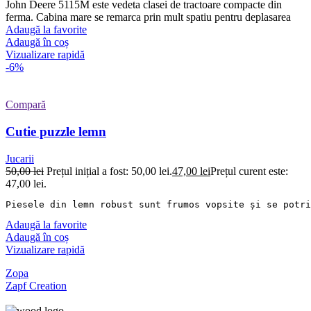
John Deere 5115M este vedeta clasei de tractoare compacte din
ferma. Cabina mare se remarca prin mult spatiu pentru deplasarea
Adaugă la favorite
Adaugă în coș
Vizualizare rapidă
-6%
Compară
Cutie puzzle lemn
Jucarii
50,00
lei
Prețul inițial a fost: 50,00 lei.
47,00
lei
Prețul curent este:
47,00 lei.
Piesele din lemn robust sunt frumos vopsite și se potri
Adaugă la favorite
Adaugă în coș
Vizualizare rapidă
Zopa
Zapf Creation