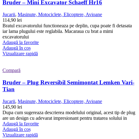
Bruder – Mini Excavator Schaeff Hr16
Jucarii
,
Masinute, Motociclete, Elicoptere, Avioane
114,90
lei
Bratul excavatorului functioneaza pe deplin, cupa poate fi detasata
iar lama plugului este reglabila. Macaraua cu brat a mimi
excavatorului
Adaugă la favorite
Adaugă în coș
Vizualizare rapidă
Compară
Bruder – Plug Reversibil Semimontat Lemken Vari-
Tian
Jucarii
,
Masinute, Motociclete, Elicoptere, Avioane
145,90
lei
Dupa cum sugereaza descrierea modelului original, acest tip de plug
are un design cu adevarat impresionant pentru tratarea solului in
Adaugă la favorite
Adaugă în coș
Vizualizare rapidă