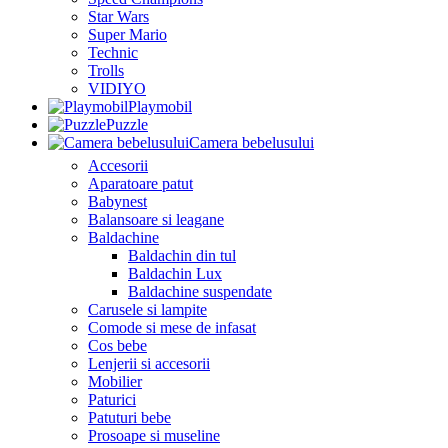
Star Wars
Super Mario
Technic
Trolls
VIDIYO
Playmobil
Puzzle
Camera bebelusului
Accesorii
Aparatoare patut
Babynest
Balansoare si leagane
Baldachine
Baldachin din tul
Baldachin Lux
Baldachine suspendate
Carusele si lampite
Comode si mese de infasat
Cos bebe
Lenjerii si accesorii
Mobilier
Paturici
Patuturi bebe
Prosoape si museline