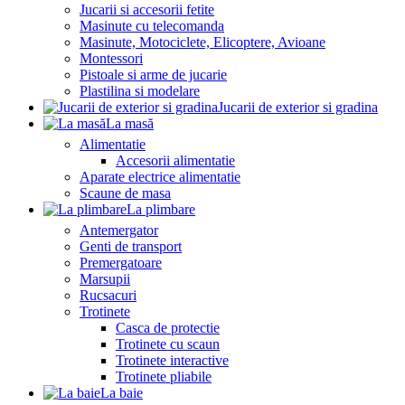
Jucarii si accesorii fetite
Masinute cu telecomanda
Masinute, Motociclete, Elicoptere, Avioane
Montessori
Pistoale si arme de jucarie
Plastilina si modelare
Jucarii de exterior si gradina
La masă
Alimentatie
Accesorii alimentatie
Aparate electrice alimentatie
Scaune de masa
La plimbare
Antemergator
Genti de transport
Premergatoare
Marsupii
Rucsacuri
Trotinete
Casca de protectie
Trotinete cu scaun
Trotinete interactive
Trotinete pliabile
La baie