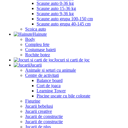
Scaune auto 0-36 kg
Scaune auto 15-36 kg
Scaune auto 9-36 kg
Scaune auto grupa 100-150 cm
Scaune auto grupa 40-145 cm
Scoica auto
Hainute
Body
Compleu fete
Costumase baieti
Rochite botez
Jocuri si carti de joc
Jucarii
Animale si seturi cu animale
Centre de activitati
Balance board
Cort de joaca
Learning Tower
Piscine uscate cu bile colorate
Figurine
Jucarii bebelusi
Jucarii creative
Jucarii de constructie
Jucarii de constructie
Jucarii de plus