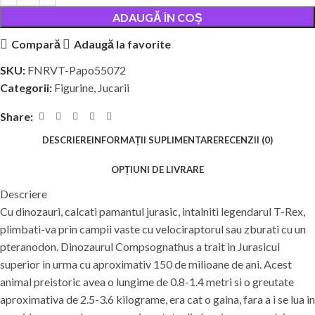
ADAUGĂ ÎN COȘ
Compară
Adaugă la favorite
SKU:
FNRVT-Papo55072
Categorii:
Figurine
,
Jucarii
Share:
DESCRIERE
INFORMAȚII SUPLIMENTARE
RECENZII (0)
OPȚIUNI DE LIVRARE
Descriere
Cu dinozauri, calcati pamantul jurasic, intalniti legendarul T-Rex,
plimbati-va prin campii vaste cu velociraptorul sau zburati cu un
pteranodon. Dinozaurul Compsognathus a trait in Jurasicul
superior in urma cu aproximativ 150 de milioane de ani. Acest
animal preistoric avea o lungime de 0.8-1.4 metri si o greutate
aproximativa de 2.5-3.6 kilograme, era cat o gaina, fara a i se lua in