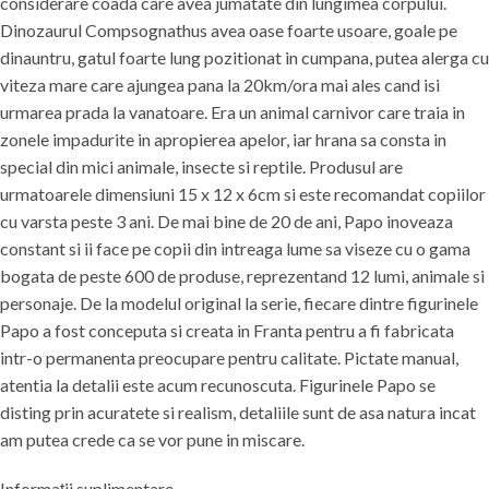
considerare coada care avea jumatate din lungimea corpului.
Dinozaurul Compsognathus avea oase foarte usoare, goale pe
dinauntru, gatul foarte lung pozitionat in cumpana, putea alerga cu
viteza mare care ajungea pana la 20km/ora mai ales cand isi
urmarea prada la vanatoare. Era un animal carnivor care traia in
zonele impadurite in apropierea apelor, iar hrana sa consta in
special din mici animale, insecte si reptile. Produsul are
urmatoarele dimensiuni 15 x 12 x 6cm si este recomandat copiilor
cu varsta peste 3 ani. De mai bine de 20 de ani, Papo inoveaza
constant si ii face pe copii din intreaga lume sa viseze cu o gama
bogata de peste 600 de produse, reprezentand 12 lumi, animale si
personaje. De la modelul original la serie, fiecare dintre figurinele
Papo a fost conceputa si creata in Franta pentru a fi fabricata
intr-o permanenta preocupare pentru calitate. Pictate manual,
atentia la detalii este acum recunoscuta. Figurinele Papo se
disting prin acuratete si realism, detaliile sunt de asa natura incat
am putea crede ca se vor pune in miscare.
Informații suplimentare