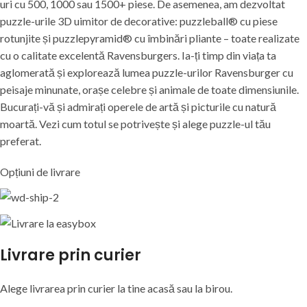
uri cu 500, 1000 sau 1500+ piese. De asemenea, am dezvoltat
puzzle-urile 3D uimitor de decorative: puzzleball® cu piese
rotunjite și puzzlepyramid® cu îmbinări pliante – toate realizate
cu o calitate excelentă Ravensburgers. Ia-ți timp din viața ta
aglomerată și explorează lumea puzzle-urilor Ravensburger cu
peisaje minunate, orașe celebre și animale de toate dimensiunile.
Bucurați-vă și admirați operele de artă și picturile cu natură
moartă. Vezi cum totul se potrivește și alege puzzle-ul tău
preferat.
Opțiuni de livrare
Livrare prin curier
Alege livrarea prin curier
la
tine
acasă
sau
la
birou.