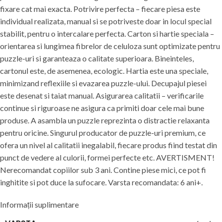
fixare cat mai exacta. Potrivire perfecta – fiecare piesa este
individual realizata, manual si se potriveste doar in locul special
stabilit, pentru o intercalare perfecta. Carton si hartie speciala –
orientarea si lungimea fibrelor de celuloza sunt optimizate pentru
puzzle-uri si garanteaza o calitate superioara. Bineinteles,
cartonul este, de asemenea, ecologic. Hartia este una speciale,
minimizand reflexiile si evazarea puzzle-ului. Decupajul piesei
este desenat si taiat manual. Asigurarea calitatii – verificarile
continue si riguroase ne asigura ca primiti doar cele mai bune
produse. A asambla un puzzle reprezinta o distractie relaxanta
pentru oricine. Singurul producator de puzzle-uri premium, ce
ofera un nivel al calitatii inegalabil, fiecare produs fiind testat din
punct de vedere al culorii, formei perfecte etc. AVERTISMENT!
Nerecomandat copiilor sub 3 ani. Contine piese mici, ce pot fi
inghitite si pot duce la sufocare. Varsta recomandata: 6 ani+.
Informații suplimentare