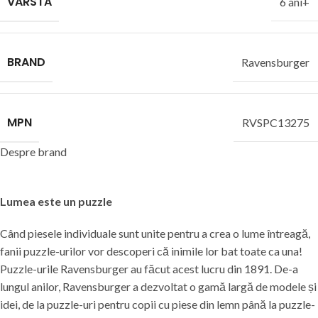
VARSTA
6 ani+
BRAND
Ravensburger
MPN
RVSPC13275
Despre brand
Lumea este un puzzle
Când piesele individuale sunt unite pentru a crea o lume întreagă,
fanii puzzle-urilor vor descoperi că inimile lor bat toate ca una!
Puzzle-urile Ravensburger au făcut acest lucru din 1891. De-a
lungul anilor, Ravensburger a dezvoltat o gamă largă de modele și
idei, de la puzzle-uri pentru copii cu piese din lemn până la puzzle-