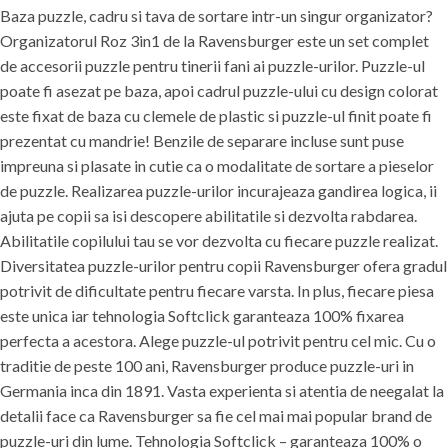
Baza puzzle, cadru si tava de sortare intr-un singur organizator?
Organizatorul Roz 3in1 de la Ravensburger este un set complet
de accesorii puzzle pentru tinerii fani ai puzzle-urilor. Puzzle-ul
poate fi asezat pe baza, apoi cadrul puzzle-ului cu design colorat
este fixat de baza cu clemele de plastic si puzzle-ul finit poate fi
prezentat cu mandrie! Benzile de separare incluse sunt puse
impreuna si plasate in cutie ca o modalitate de sortare a pieselor
de puzzle. Realizarea puzzle-urilor incurajeaza gandirea logica, ii
ajuta pe copii sa isi descopere abilitatile si dezvolta rabdarea.
Abilitatile copilului tau se vor dezvolta cu fiecare puzzle realizat.
Diversitatea puzzle-urilor pentru copii Ravensburger ofera gradul
potrivit de dificultate pentru fiecare varsta. In plus, fiecare piesa
este unica iar tehnologia Softclick garanteaza 100% fixarea
perfecta a acestora. Alege puzzle-ul potrivit pentru cel mic. Cu o
traditie de peste 100 ani, Ravensburger produce puzzle-uri in
Germania inca din 1891. Vasta experienta si atentia de neegalat la
detalii face ca Ravensburger sa fie cel mai mai popular brand de
puzzle-uri din lume. Tehnologia Softclick – garanteaza 100% o