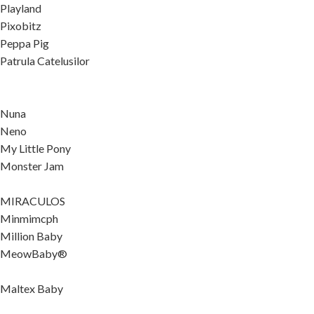
Playland
Pixobitz
Peppa Pig
Patrula Catelusilor
Nuna
Neno
My Little Pony
Monster Jam
MIRACULOS
Minmimcph
Million Baby
MeowBaby®
Maltex Baby