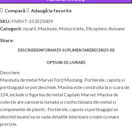
Compară
Adaugă la favorite
SKU:
FNRVT-253225009
Categorii:
Jucarii
,
Masinute, Motociclete, Elicoptere, Avioane
Share:
DESCRIERE
INFORMAȚII SUPLIMENTARE
RECENZII (0)
OPȚIUNI DE LIVRARE
Descriere
Masinuta de metal Marvel Ford Mustang. Portierele, capota si
portbagajul se pot deschide. Masina este construita la o scara de
124, include si figurina de metal Captain Marvel. Masina de
colectie are caroseria turnata si confectionata din metal si
componente de plastic. Portierele, capota si portbagajul se
deschid lasand sa se vada detaliile interioare create cu mare
precizie.