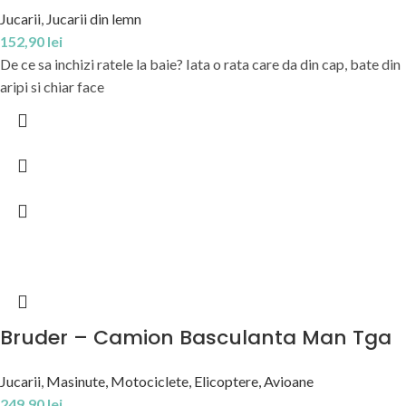
Jucarii
,
Jucarii din lemn
152,90
lei
De ce sa inchizi ratele la baie? Iata o rata care da din cap, bate din
aripi si chiar face
Bruder – Camion Basculanta Man Tga
Jucarii
,
Masinute, Motociclete, Elicoptere, Avioane
249,90
lei