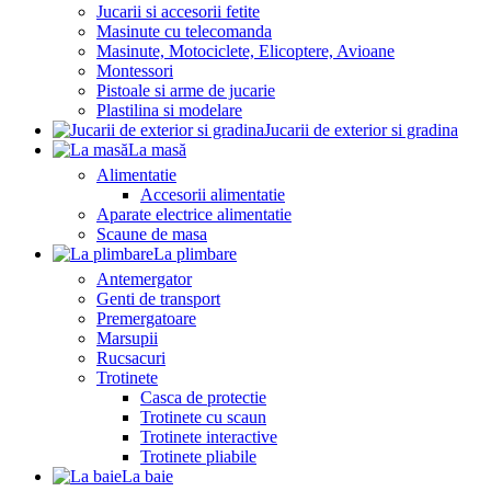
Jucarii si accesorii fetite
Masinute cu telecomanda
Masinute, Motociclete, Elicoptere, Avioane
Montessori
Pistoale si arme de jucarie
Plastilina si modelare
Jucarii de exterior si gradina
La masă
Alimentatie
Accesorii alimentatie
Aparate electrice alimentatie
Scaune de masa
La plimbare
Antemergator
Genti de transport
Premergatoare
Marsupii
Rucsacuri
Trotinete
Casca de protectie
Trotinete cu scaun
Trotinete interactive
Trotinete pliabile
La baie