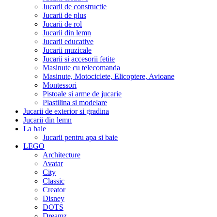
Jucarii de constructie
Jucarii de plus
Jucarii de rol
Jucarii din lemn
Jucarii educative
Jucarii muzicale
Jucarii si accesorii fetite
Masinute cu telecomanda
Masinute, Motociclete, Elicoptere, Avioane
Montessori
Pistoale si arme de jucarie
Plastilina si modelare
Jucarii de exterior si gradina
Jucarii din lemn
La baie
Jucarii pentru apa si baie
LEGO
Architecture
Avatar
City
Classic
Creator
Disney
DOTS
Dreamz