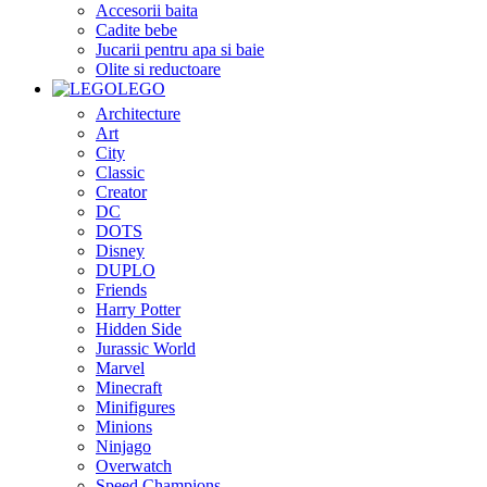
Accesorii baita
Cadite bebe
Jucarii pentru apa si baie
Olite si reductoare
LEGO
Architecture
Art
City
Classic
Creator
DC
DOTS
Disney
DUPLO
Friends
Harry Potter
Hidden Side
Jurassic World
Marvel
Minecraft
Minifigures
Minions
Ninjago
Overwatch
Speed Champions