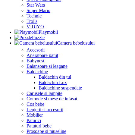
Star Wars
Super Mario
Technic
Trolls
VIDIYO
Playmobil
Puzzle
Camera bebelusului
Accesorii
Aparatoare patut
Babynest
Balansoare si leagane
Baldachine
Baldachin din tul
Baldachin Lux
Baldachine suspendate
Carusele si lampite
Comode si mese de infasat
Cos bebe
Lenjerii si accesorii
Mobilier
Paturici
Patuturi bebe
Prosoape si museline