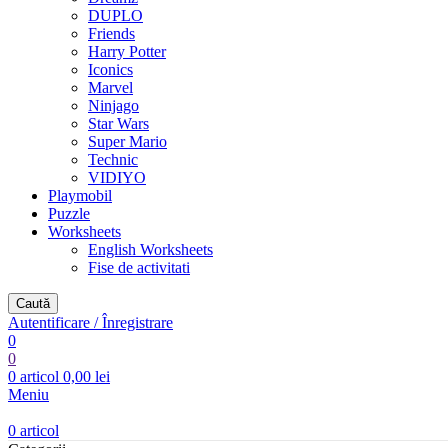
DUPLO
Friends
Harry Potter
Iconics
Marvel
Ninjago
Star Wars
Super Mario
Technic
VIDIYO
Playmobil
Puzzle
Worksheets
English Worksheets
Fise de activitati
Caută
Autentificare / Înregistrare
0
0
0
articol
0,00
lei
Meniu
0
articol