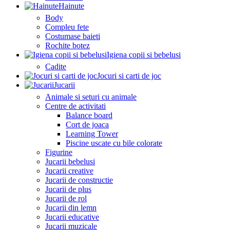
Hainute
Body
Compleu fete
Costumase baieti
Rochite botez
Igiena copii si bebelusi
Cadite
Jocuri si carti de joc
Jucarii
Animale si seturi cu animale
Centre de activitati
Balance board
Cort de joaca
Learning Tower
Piscine uscate cu bile colorate
Figurine
Jucarii bebelusi
Jucarii creative
Jucarii de constructie
Jucarii de plus
Jucarii de rol
Jucarii din lemn
Jucarii educative
Jucarii muzicale