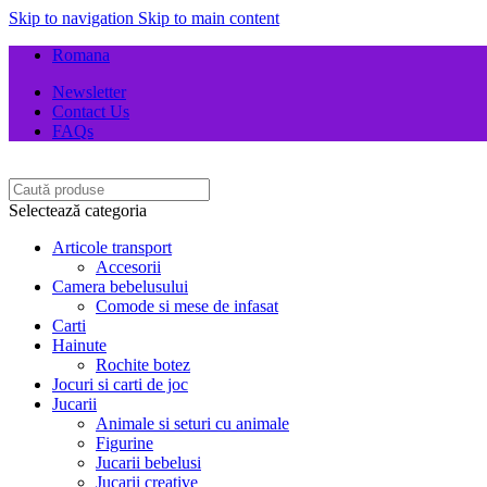
Skip to navigation
Skip to main content
Romana
Newsletter
Contact Us
FAQs
Selectează categoria
Articole transport
Accesorii
Camera bebelusului
Comode si mese de infasat
Carti
Hainute
Rochite botez
Jocuri si carti de joc
Jucarii
Animale si seturi cu animale
Figurine
Jucarii bebelusi
Jucarii creative