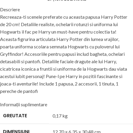
Descriere
Recreeaza-ti scenele preferate cu aceasta papusa Harry Potter
de 20 cm! Detaliile realiste, ochelarii rotunzi si uniforma lui
Hogwarts il fac pe Harry un must-have pentru colectia ta!
Aceasta figrurina articulata Harry Potter din lumea vrajilor,
poarta uniforma scolara semnata Hogwarts cu puloverul lui
Gryffindor! Accesoriile pentru papusi includ bagheta, ochelari
detasabili si pantofi. Detaliile faciale dragute ale lui Harry,
cicatricea iconica a fruntii si uniforma de la Hogwarts dau viata
acestui iubit personaj! Pune-l pe Harry in pozitii fascinante si
joaca-ti aventurile! Include 1 papusa, 2 accesorii, 1 tinuta, 1
pereche de pantofi
Informații suplimentare
GREUTATE
0,17 kg
DIMENSIUNI
12,70 × 6,35 × 30,48 cm