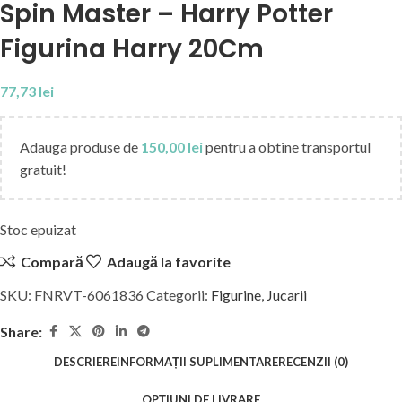
Spin Master – Harry Potter
Figurina Harry 20Cm
77,73
lei
Adauga produse de
150,00
lei
pentru a obtine transportul
gratuit!
Stoc epuizat
Compară
Adaugă la favorite
SKU:
FNRVT-6061836
Categorii:
Figurine
,
Jucarii
Share:
DESCRIERE
INFORMAȚII SUPLIMENTARE
RECENZII (0)
OPȚIUNI DE LIVRARE