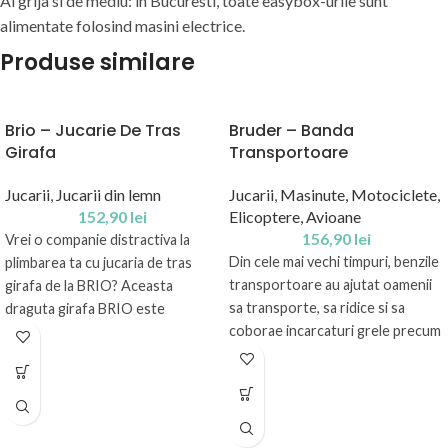
Ai grija si de mediu: in Bucuresti, toate easybox-urile sunt
alimentate folosind masini electrice.
Produse similare
Brio – Jucarie De Tras
Bruder – Banda
Girafa
Transportoare
Jucarii
,
Jucarii din lemn
Jucarii
,
Masinute, Motociclete,
152,90
lei
Elicoptere, Avioane
156,90
lei
Vrei o companie distractiva la
Din cele mai vechi timpuri, benzile
plimbarea ta cu jucaria de tras
transportoare au ajutat oamenii
girafa de la BRIO? Aceasta
sa transporte, sa ridice si sa
draguta girafa BRIO este
coborae incarcaturi grele precum