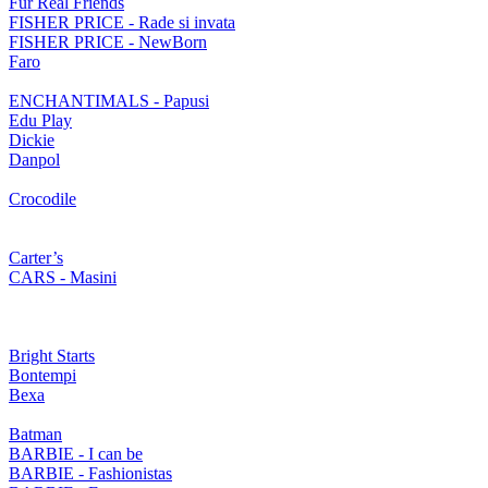
Fur Real Friends
FISHER PRICE - Rade si invata
FISHER PRICE - NewBorn
Faro
ENCHANTIMALS - Papusi
Edu Play
Dickie
Danpol
Crocodile
Carter’s
CARS - Masini
Bright Starts
Bontempi
Bexa
Batman
BARBIE - I can be
BARBIE - Fashionistas