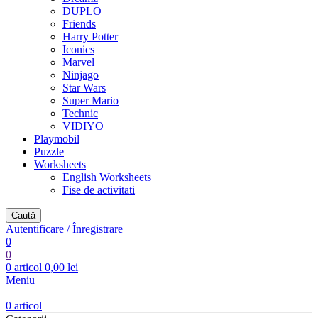
DUPLO
Friends
Harry Potter
Iconics
Marvel
Ninjago
Star Wars
Super Mario
Technic
VIDIYO
Playmobil
Puzzle
Worksheets
English Worksheets
Fise de activitati
Caută
Autentificare / Înregistrare
0
0
0
articol
0,00
lei
Meniu
0
articol