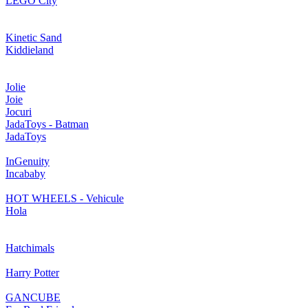
LEGO City
Kinetic Sand
Kiddieland
Jolie
Joie
Jocuri
JadaToys - Batman
JadaToys
InGenuity
Incababy
HOT WHEELS - Vehicule
Hola
Hatchimals
Harry Potter
GANCUBE