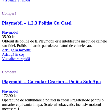
Vizualizare rapidă
Compară
Playmobil – 1.2.3 Politist Cu Catel
Playmobil
35,90
lei
Ofiterul de politie de la Playmobil este intotdeauna insotit de cainele
sau fidel. Politistul harnic patruleaza alaturi de cainele sau.
Adaugă la favorite
Adaugă în coș
Vizualizare rapidă
Compară
Playmobil – Calendar Craciun – Politia Sub Apa
Playmobil
172,90
lei
Operatiune de scufundare a politiei in cada! Pregateste-te pentru o
urmarire captivanta in apa. Scuterul subacvatic, inclusiv motorul
(necesara 1