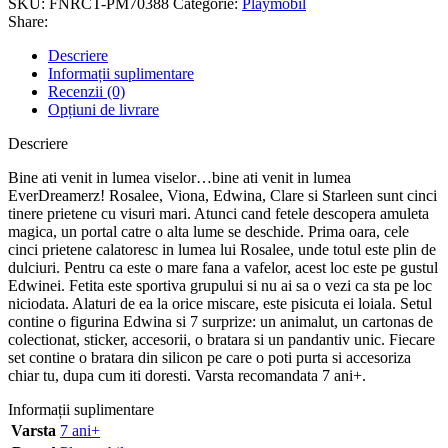
SKU:
FNRCT-PM70388
Categorie:
Playmobil
Share:
Descriere
Informații suplimentare
Recenzii (0)
Opțiuni de livrare
Descriere
Bine ati venit in lumea viselor…bine ati venit in lumea
EverDreamerz! Rosalee, Viona, Edwina, Clare si Starleen sunt cinci
tinere prietene cu visuri mari. Atunci cand fetele descopera amuleta
magica, un portal catre o alta lume se deschide. Prima oara, cele
cinci prietene calatoresc in lumea lui Rosalee, unde totul este plin de
dulciuri. Pentru ca este o mare fana a vafelor, acest loc este pe gustul
Edwinei. Fetita este sportiva grupului si nu ai sa o vezi ca sta pe loc
niciodata. Alaturi de ea la orice miscare, este pisicuta ei loiala. Setul
contine o figurina Edwina si 7 surprize: un animalut, un cartonas de
colectionat, sticker, accesorii, o bratara si un pandantiv unic. Fiecare
set contine o bratara din silicon pe care o poti purta si accesoriza
chiar tu, dupa cum iti doresti. Varsta recomandata 7 ani+.
Informații suplimentare
Varsta
7 ani+