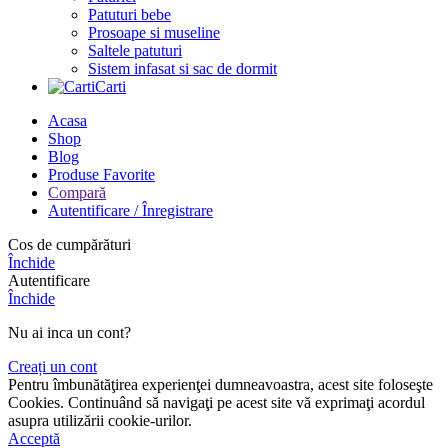
Patuturi bebe
Prosoape si museline
Saltele patuturi
Sistem infasat si sac de dormit
Carti
Acasa
Shop
Blog
Produse Favorite
Compară
Autentificare / Înregistrare
Cos de cumpărături
Închide
Autentificare
Închide
Nu ai inca un cont?
Creați un cont
Pentru îmbunătăţirea experienţei dumneavoastra, acest site foloseşte
Cookies. Continuând să navigaţi pe acest site vă exprimaţi acordul
asupra utilizării cookie-urilor.
Acceptă