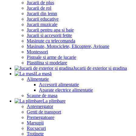
Jucarii de plus
Jucarii de rol
Jucarii din lemn
Jucarii educative
Jucarii muzicale
Jucarii pentru apa si baie
Jucarii si accesorii fetite
Masinute cu telecomanda
Masinute, Motociclete, Elicoptere, Avioane
Montessori
Pistoale si arme de jucarie
Plastilina si modelare
Jucarii de exterior si gradina
La masă
Alimentatie
Accesorii alimentatie
Aparate electrice alimentatie
Scaune de masa
La plimbare
Antemergator
Genti de transport
Premergatoare
Marsupii
Rucsacuri
Trotinete