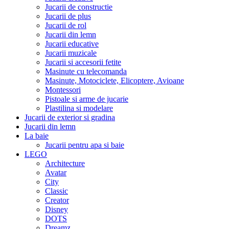
Jucarii de constructie
Jucarii de plus
Jucarii de rol
Jucarii din lemn
Jucarii educative
Jucarii muzicale
Jucarii si accesorii fetite
Masinute cu telecomanda
Masinute, Motociclete, Elicoptere, Avioane
Montessori
Pistoale si arme de jucarie
Plastilina si modelare
Jucarii de exterior si gradina
Jucarii din lemn
La baie
Jucarii pentru apa si baie
LEGO
Architecture
Avatar
City
Classic
Creator
Disney
DOTS
Dreamz