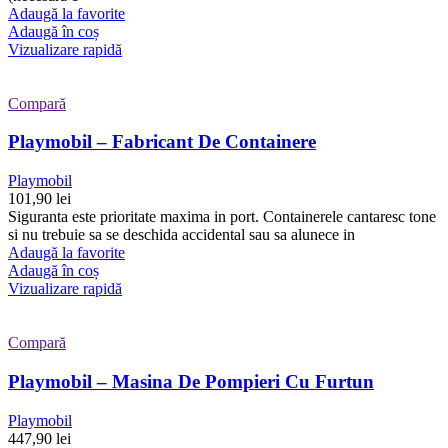
Adaugă la favorite
Adaugă în coș
Vizualizare rapidă
Compară
Playmobil – Fabricant De Containere
Playmobil
101,90
lei
Siguranta este prioritate maxima in port. Containerele cantaresc tone
si nu trebuie sa se deschida accidental sau sa alunece in
Adaugă la favorite
Adaugă în coș
Vizualizare rapidă
Compară
Playmobil – Masina De Pompieri Cu Furtun
Playmobil
447,90
lei