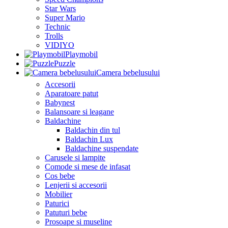
Star Wars
Super Mario
Technic
Trolls
VIDIYO
Playmobil
Puzzle
Camera bebelusului
Accesorii
Aparatoare patut
Babynest
Balansoare si leagane
Baldachine
Baldachin din tul
Baldachin Lux
Baldachine suspendate
Carusele si lampite
Comode si mese de infasat
Cos bebe
Lenjerii si accesorii
Mobilier
Paturici
Patuturi bebe
Prosoape si museline