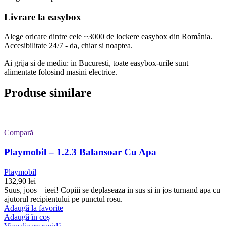
Livrare la easybox
Alege oricare dintre cele ~3000 de lockere easybox din
România
.
Accesibilitate 24/7 - da, chiar si noaptea.
Ai grija si de mediu: in Bucuresti, toate easybox-urile sunt
alimentate folosind masini electrice.
Produse similare
Compară
Playmobil – 1.2.3 Balansoar Cu Apa
Playmobil
132,90
lei
Suus, joos – ieei! Copiii se deplaseaza in sus si in jos turnand apa cu
ajutorul recipientului pe punctul rosu.
Adaugă la favorite
Adaugă în coș