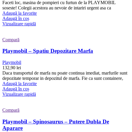
Faceti loc, masina de pompieri cu furtun de la PLAYMOBIL
soseste! Colegii acestora au nevoie de intariri urgent asa ca
Adaugă la favorite
Adaugă în coș
Vizualizare rapidă
Compară
Playmobil – Spatiu Depozitare Marfa
Playmobil
132,90
lei
Daca transportul de marfa nu poate continua imediat, marfurile sunt
depozitate temporar in depozitul de marfa. Fie ca sunt containere,
Adaugă la favorite
Adaugă în coș
Vizualizare rapidă
Compară
Playmobil – Spinosaurus – Putere Dubla De
Aparare