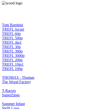
Tutti Bambini
TREFL Jocuri
TREFL 60p
TREFL 500p
TREFL 4in1
TREFL 30p
TREFL 300p
TREFL 3000p
TREFL 200p
TREFL 10in1
TREFL 100p
THOMAS - Thomas
The Wood Factory
T-Racers
SuperZings
Summer Infant
Steffi Love