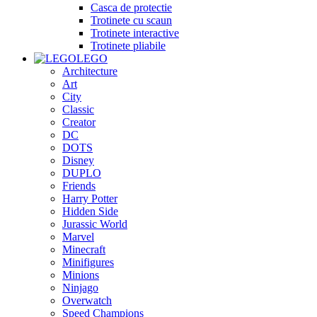
Casca de protectie
Trotinete cu scaun
Trotinete interactive
Trotinete pliabile
LEGO
Architecture
Art
City
Classic
Creator
DC
DOTS
Disney
DUPLO
Friends
Harry Potter
Hidden Side
Jurassic World
Marvel
Minecraft
Minifigures
Minions
Ninjago
Overwatch
Speed Champions