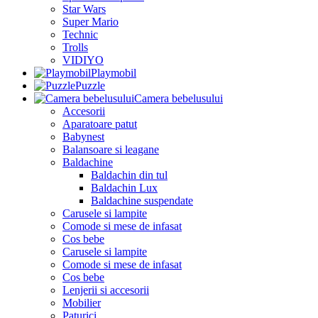
Star Wars
Super Mario
Technic
Trolls
VIDIYO
Playmobil
Puzzle
Camera bebelusului
Accesorii
Aparatoare patut
Babynest
Balansoare si leagane
Baldachine
Baldachin din tul
Baldachin Lux
Baldachine suspendate
Carusele si lampite
Comode si mese de infasat
Cos bebe
Carusele si lampite
Comode si mese de infasat
Cos bebe
Lenjerii si accesorii
Mobilier
Paturici