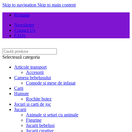
Skip to navigation
Skip to main content
Romana
Newsletter
Contact Us
FAQs
Selectează categoria
Articole transport
Accesorii
Camera bebelusului
Comode si mese de infasat
Carti
Hainute
Rochite botez
Jocuri si carti de joc
Jucarii
Animale si seturi cu animale
Figurine
Jucarii bebelusi
Jucarii creative