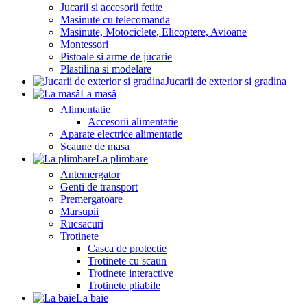
Jucarii si accesorii fetite
Masinute cu telecomanda
Masinute, Motociclete, Elicoptere, Avioane
Montessori
Pistoale si arme de jucarie
Plastilina si modelare
Jucarii de exterior si gradina
La masă
Alimentatie
Accesorii alimentatie
Aparate electrice alimentatie
Scaune de masa
La plimbare
Antemergator
Genti de transport
Premergatoare
Marsupii
Rucsacuri
Trotinete
Casca de protectie
Trotinete cu scaun
Trotinete interactive
Trotinete pliabile
La baie