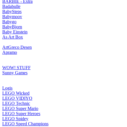
BARBIE - Extra
Badabulle
BabySteps
Babymoov
Babygo
BabyBjorn
Baby Einstein
As Art Box
ArtGreco Desen
Apramo
WOW! STUFF
Sunny Games
Logis
LEGO Wicked
LEGO VIDIYO
LEGO Technic
LEGO Super Mario
LEGO Super Heroes
LEGO Spidey
LEGO Speed Champions