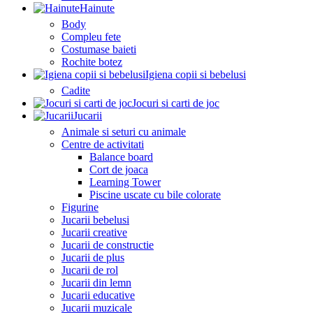
Hainute
Body
Compleu fete
Costumase baieti
Rochite botez
Igiena copii si bebelusi
Cadite
Jocuri si carti de joc
Jucarii
Animale si seturi cu animale
Centre de activitati
Balance board
Cort de joaca
Learning Tower
Piscine uscate cu bile colorate
Figurine
Jucarii bebelusi
Jucarii creative
Jucarii de constructie
Jucarii de plus
Jucarii de rol
Jucarii din lemn
Jucarii educative
Jucarii muzicale