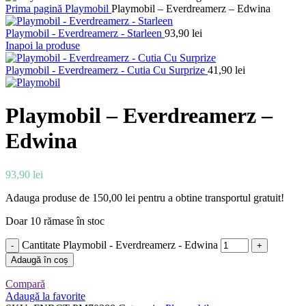
Prima pagină
Playmobil
Playmobil – Everdreamerz – Edwina
Playmobil - Everdreamerz - Starleen
93,90
lei
Inapoi la produse
Playmobil - Everdreamerz - Cutia Cu Surprize
41,90
lei
Playmobil – Everdreamerz –
Edwina
93,90
lei
Adauga produse de
150,00
lei
pentru a obtine transportul gratuit!
Doar 10 rămase în stoc
Cantitate Playmobil - Everdreamerz - Edwina
Adaugă în coș
Compară
Adaugă la favorite