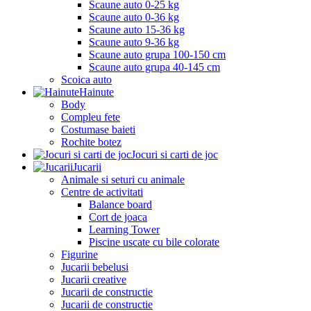
Scaune auto 0-25 kg
Scaune auto 0-36 kg
Scaune auto 15-36 kg
Scaune auto 9-36 kg
Scaune auto grupa 100-150 cm
Scaune auto grupa 40-145 cm
Scoica auto
Hainute
Body
Compleu fete
Costumase baieti
Rochite botez
Jocuri si carti de joc
Jucarii
Animale si seturi cu animale
Centre de activitati
Balance board
Cort de joaca
Learning Tower
Piscine uscate cu bile colorate
Figurine
Jucarii bebelusi
Jucarii creative
Jucarii de constructie
Jucarii de constructie