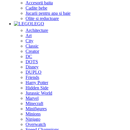
Accesorii baita
Cadite bebe
Jucarii pentru apa si baie
Olite si reductoare
LEGO
Architecture
Art
City
Classic
Creator
DC
DOTS
Disney
DUPLO
Friends
Harry Potter
Hidden Side
Jurassic World
Marvel
Minecraft
Minifigures
Minions
Ninjago
Overwatch
Speed Champions