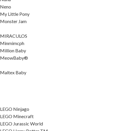
Neno
My Little Pony
Monster Jam
MIRACULOS
Minmimcph
Million Baby
MeowBaby®
Maltex Baby
LEGO Ninjago
LEGO Minecraft
LEGO Jurassic World
LEGO Harry Potter TM