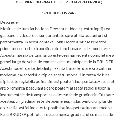
DESCRIERE
INFORMAȚII SUPLIMENTARE
RECENZII (0)
OPȚIUNI DE LIVRARE
Descriere
Masinile de tuns iarba John Deere sunt ideale pentru ingrijirea
gazoanelor, deoarece sunt orientate spre utilitate, confort si
performanta. In acest context, John Deere X949 se remarca
printr-un confort extraordinar de functionare si de conducere.
Aceasta masina de tuns iarba este cea mai recenta completare a
gamei larga de vehicule comerciale si municipale de la BRUDER.
Acest model foarte detaliat prezinta bara de rulare si o cabina
moderna, caracteristici tipice acestui model. Unitatea de tuns
tripla este reglabila pe inaltime si poate fi indepartata. Acest set
are o remorca basculanta care poate fi atasata rapid si usor la
instrumentele de transport si la deseurile de gradinarit. Cu toate
acestea, un gradinar este, de asemenea, inclus pentru un plus de
distractie, astfel incat este posibil sa incepeti sa lucrati imediat.
Fanii BRUDER pot folosi, de asemenea, gradinarul cu masina de