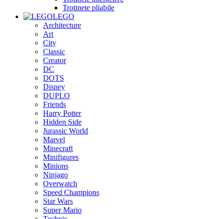
Trotinete pliabile
LEGO
Architecture
Art
City
Classic
Creator
DC
DOTS
Disney
DUPLO
Friends
Harry Potter
Hidden Side
Jurassic World
Marvel
Minecraft
Minifigures
Minions
Ninjago
Overwatch
Speed Champions
Star Wars
Super Mario
Technic