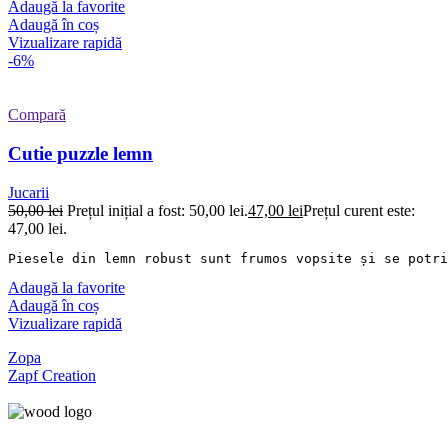
Adaugă la favorite
Adaugă în coș
Vizualizare rapidă
-6%
Compară
Cutie puzzle lemn
Jucarii
50,00
lei
Prețul inițial a fost: 50,00 lei.
47,00
lei
Prețul curent este:
47,00 lei.
Piesele din lemn robust sunt frumos vopsite și se potri
Adaugă la favorite
Adaugă în coș
Vizualizare rapidă
Zopa
Zapf Creation