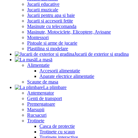
Jucarii educative
Jucarii muzicale
Jucarii pentru apa si baie
Jucarii si accesorii fetite
Masinute cu telecomanda
Masinute, Motociclete, Elicoptere, Avioane
Montessori
Pistoale si arme de jucarie
Plastilina si modelare
Jucarii de exterior si gradina
La masă
Alimentatie
Accesorii alimentatie
Aparate electrice alimentatie
Scaune de masa
La plimbare
Antemergator
Genti de transport
Premergatoare
Marsupii
Rucsacuri
Trotinete
Casca de protectie
Trotinete cu scaun
Trotinete interactive