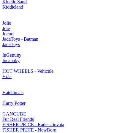
Kinetic Sand
Kiddieland
Jolie
Joie
Jocuri
JadaToys - Batman
JadaToys
InGenuity
Incababy
HOT WHEELS - Vehicule
Hola
Hatchimals
Harry Potter
GANCUBE
Fur Real Friends
FISHER PRICE - Rade si invata
FISHER PRICE - NewBorn