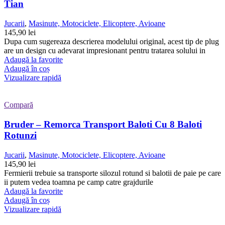
Tian
Jucarii
,
Masinute, Motociclete, Elicoptere, Avioane
145,90
lei
Dupa cum sugereaza descrierea modelului original, acest tip de plug
are un design cu adevarat impresionant pentru tratarea solului in
Adaugă la favorite
Adaugă în coș
Vizualizare rapidă
Compară
Bruder – Remorca Transport Baloti Cu 8 Baloti
Rotunzi
Jucarii
,
Masinute, Motociclete, Elicoptere, Avioane
145,90
lei
Fermierii trebuie sa transporte silozul rotund si balotii de paie pe care
ii putem vedea toamna pe camp catre grajdurile
Adaugă la favorite
Adaugă în coș
Vizualizare rapidă