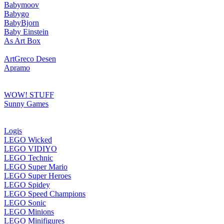
Babymoov
Babygo
BabyBjorn
Baby Einstein
As Art Box
ArtGreco Desen
Apramo
WOW! STUFF
Sunny Games
Logis
LEGO Wicked
LEGO VIDIYO
LEGO Technic
LEGO Super Mario
LEGO Super Heroes
LEGO Spidey
LEGO Speed Champions
LEGO Sonic
LEGO Minions
LEGO Minifigures