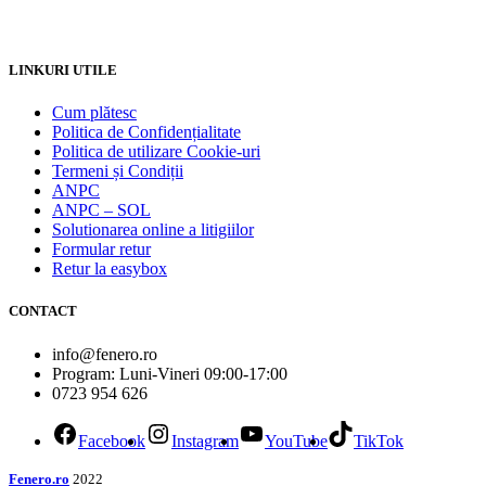
LINKURI UTILE
Cum plătesc
Politica de Confidențialitate
Politica de utilizare Cookie-uri
Termeni și Condiții
ANPC
ANPC – SOL
Solutionarea online a litigiilor
Formular retur
Retur la easybox
CONTACT
info@fenero.ro
Program: Luni-Vineri 09:00-17:00
0723 954 626
Facebook
Instagram
YouTube
TikTok
Fenero.ro
2022