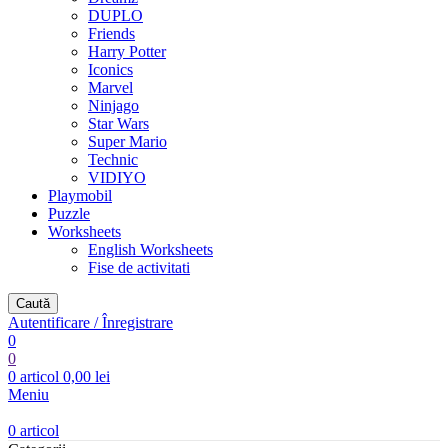
DUPLO
Friends
Harry Potter
Iconics
Marvel
Ninjago
Star Wars
Super Mario
Technic
VIDIYO
Playmobil
Puzzle
Worksheets
English Worksheets
Fise de activitati
Caută
Autentificare / Înregistrare
0
0
0
articol
0,00
lei
Meniu
0
articol