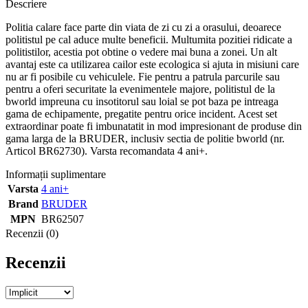
Descriere
Politia calare face parte din viata de zi cu zi a orasului, deoarece
politistul pe cal aduce multe beneficii. Multumita pozitiei ridicate a
politistilor, acestia pot obtine o vedere mai buna a zonei. Un alt
avantaj este ca utilizarea cailor este ecologica si ajuta in misiuni care
nu ar fi posibile cu vehiculele. Fie pentru a patrula parcurile sau
pentru a oferi securitate la evenimentele majore, politistul de la
bworld impreuna cu insotitorul sau loial se pot baza pe intreaga
gama de echipamente, pregatite pentru orice incident. Acest set
extraordinar poate fi imbunatatit in mod impresionant de produse din
gama larga de la BRUDER, inclusiv sectia de politie bworld (nr.
Articol BR62730). Varsta recomandata 4 ani+.
Informații suplimentare
Varsta
4 ani+
Brand
BRUDER
MPN
BR62507
Recenzii (0)
Recenzii