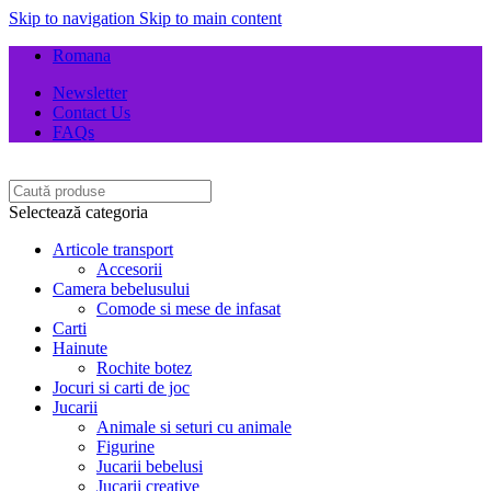
Skip to navigation
Skip to main content
Romana
Newsletter
Contact Us
FAQs
Selectează categoria
Articole transport
Accesorii
Camera bebelusului
Comode si mese de infasat
Carti
Hainute
Rochite botez
Jocuri si carti de joc
Jucarii
Animale si seturi cu animale
Figurine
Jucarii bebelusi
Jucarii creative