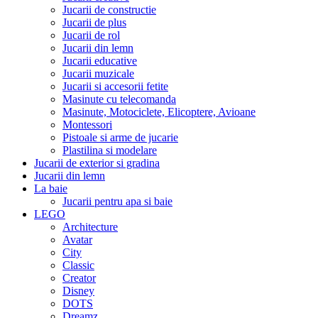
Jucarii de constructie
Jucarii de plus
Jucarii de rol
Jucarii din lemn
Jucarii educative
Jucarii muzicale
Jucarii si accesorii fetite
Masinute cu telecomanda
Masinute, Motociclete, Elicoptere, Avioane
Montessori
Pistoale si arme de jucarie
Plastilina si modelare
Jucarii de exterior si gradina
Jucarii din lemn
La baie
Jucarii pentru apa si baie
LEGO
Architecture
Avatar
City
Classic
Creator
Disney
DOTS
Dreamz