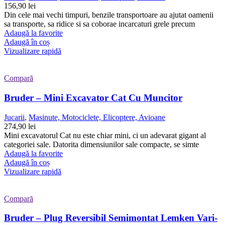
156,90
lei
Din cele mai vechi timpuri, benzile transportoare au ajutat oamenii
sa transporte, sa ridice si sa coborae incarcaturi grele precum
Adaugă la favorite
Adaugă în coș
Vizualizare rapidă
Compară
Bruder – Mini Excavator Cat Cu Muncitor
Jucarii
,
Masinute, Motociclete, Elicoptere, Avioane
274,90
lei
Mini excavatorul Cat nu este chiar mini, ci un adevarat gigant al
categoriei sale. Datorita dimensiunilor sale compacte, se simte
Adaugă la favorite
Adaugă în coș
Vizualizare rapidă
Compară
Bruder – Plug Reversibil Semimontat Lemken Vari-