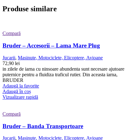
Produse similare
Compară
Bruder – Accesorii – Lama Mare Plug
Jucarii
,
Masinute, Motociclete, Elicoptere, Avioane
72,90
lei
in zilele de iarna cu ninsoare abundenta sunt necesare ajutoare
puternice pentru a fluidiza traficul rutier. Din aceasta iarna,
BRUDER
Adaugă la favorite
Adaugă în coș
Vizualizare rapidă
Compară
Bruder – Banda Transportoare
Jucarii
,
Masinute, Motociclete, Elicoptere, Avioane