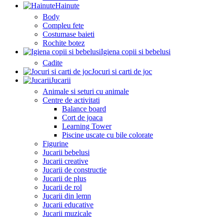
Hainute
Body
Compleu fete
Costumase baieti
Rochite botez
Igiena copii si bebelusi
Cadite
Jocuri si carti de joc
Jucarii
Animale si seturi cu animale
Centre de activitati
Balance board
Cort de joaca
Learning Tower
Piscine uscate cu bile colorate
Figurine
Jucarii bebelusi
Jucarii creative
Jucarii de constructie
Jucarii de plus
Jucarii de rol
Jucarii din lemn
Jucarii educative
Jucarii muzicale