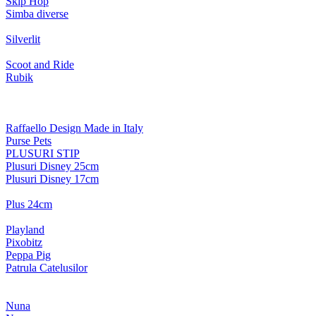
Skip Hop
Simba diverse
Silverlit
Scoot and Ride
Rubik
Raffaello Design Made in Italy
Purse Pets
PLUSURI STIP
Plusuri Disney 25cm
Plusuri Disney 17cm
Plus 24cm
Playland
Pixobitz
Peppa Pig
Patrula Catelusilor
Nuna