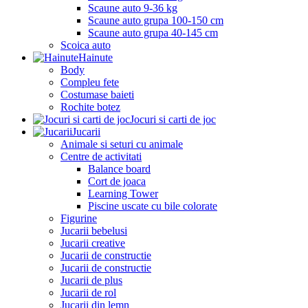
Scaune auto 9-36 kg
Scaune auto grupa 100-150 cm
Scaune auto grupa 40-145 cm
Scoica auto
Hainute
Body
Compleu fete
Costumase baieti
Rochite botez
Jocuri si carti de joc
Jucarii
Animale si seturi cu animale
Centre de activitati
Balance board
Cort de joaca
Learning Tower
Piscine uscate cu bile colorate
Figurine
Jucarii bebelusi
Jucarii creative
Jucarii de constructie
Jucarii de constructie
Jucarii de plus
Jucarii de rol
Jucarii din lemn