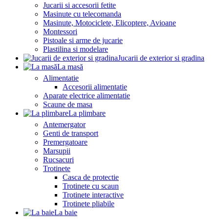
Jucarii si accesorii fetite
Masinute cu telecomanda
Masinute, Motociclete, Elicoptere, Avioane
Montessori
Pistoale si arme de jucarie
Plastilina si modelare
Jucarii de exterior si gradina
La masă
Alimentatie
Accesorii alimentatie
Aparate electrice alimentatie
Scaune de masa
La plimbare
Antemergator
Genti de transport
Premergatoare
Marsupii
Rucsacuri
Trotinete
Casca de protectie
Trotinete cu scaun
Trotinete interactive
Trotinete pliabile
La baie