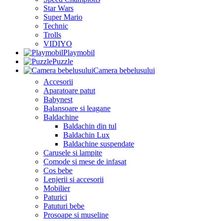
Star Wars
Super Mario
Technic
Trolls
VIDIYO
Playmobil
Puzzle
Camera bebelusului
Accesorii
Aparatoare patut
Babynest
Balansoare si leagane
Baldachine
Baldachin din tul
Baldachin Lux
Baldachine suspendate
Carusele si lampite
Comode si mese de infasat
Cos bebe
Lenjerii si accesorii
Mobilier
Paturici
Patuturi bebe
Prosoape si museline