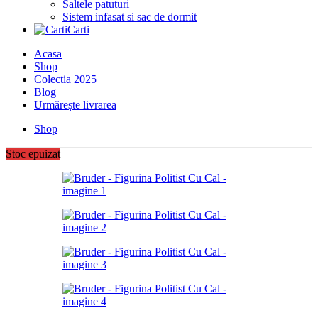
Saltele patuturi
Sistem infasat si sac de dormit
Carti
Acasa
Shop
Colectia 2025
Blog
Urmărește livrarea
Shop
Stoc epuizat