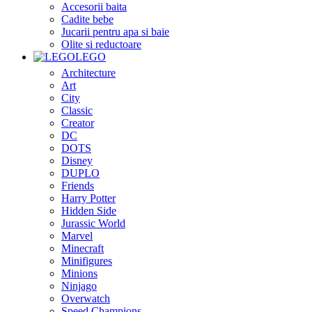
Accesorii baita
Cadite bebe
Jucarii pentru apa si baie
Olite si reductoare
LEGO
Architecture
Art
City
Classic
Creator
DC
DOTS
Disney
DUPLO
Friends
Harry Potter
Hidden Side
Jurassic World
Marvel
Minecraft
Minifigures
Minions
Ninjago
Overwatch
Speed Champions