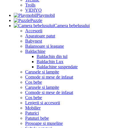
Trolls
VIDIYO
Playmobil
Puzzle
Camera bebelusului
Accesorii
Aparatoare patut
Babynest
Balansoare si leagane
Baldachine
Baldachin din tul
Baldachin Lux
Baldachine suspendate
Carusele si lampite
Comode si mese de infasat
Cos bebe
Carusele si lampite
Comode si mese de infasat
Cos bebe
Lenjerii si accesorii
Mobilier
Paturici
Patuturi bebe
Prosoape si museline