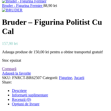
Bruder - Figurina Fermier
88,90
lei
Bruder – Figurina Politist Cu
Cal
157,90
lei
Adauga produse de
150,00
lei
pentru a obtine transportul gratuit!
Stoc epuizat
Compară
Adaugă la favorite
SKU:
FNRCT-BR62507
Categorii:
Figurine
,
Jucarii
Share:
Descriere
Informații suplimentare
Recenzii (0)
Opțiuni de livrare