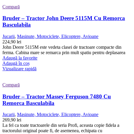
Compară
Bruder – Tractor John Deere 5115M Cu Remorca
Basculabila
Jucarii
,
Masinute, Motociclete, Elicoptere, Avioane
224,90
lei
John Deere 5115M este vedeta clasei de tractoare compacte din
ferma. Cabina mare se remarca prin mult spatiu pentru deplasarea
Adaugă la favorite
Adaugă în coș
Vizualizare rapidă
Compară
Bruder – Tractor Massey Ferguson 7480 Cu
Remorca Basculabila
Jucarii
,
Masinute, Motociclete, Elicoptere, Avioane
269,90
lei
La fel ca toate tractoarele din seria Profi, aceasta copie fidela a
tractorului original poate fi, de asemenea, echipata cu