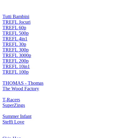
Tutti Bambini
TREFL Jocuri
TREFL 60p
TREFL 500p
TREFL 4in1
TREFL 30p
TREFL 300p
TREFL 3000p
TREFL 200p
TREFL 10in1
TREFL 100p
THOMAS - Thomas
The Wood Factory
T-Racers
SuperZings
Summer Infant
Steffi Love