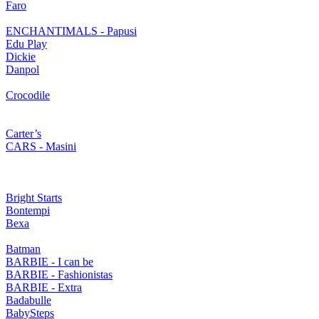
Faro
ENCHANTIMALS - Papusi
Edu Play
Dickie
Danpol
Crocodile
Carter’s
CARS - Masini
Bright Starts
Bontempi
Bexa
Batman
BARBIE - I can be
BARBIE - Fashionistas
BARBIE - Extra
Badabulle
BabySteps