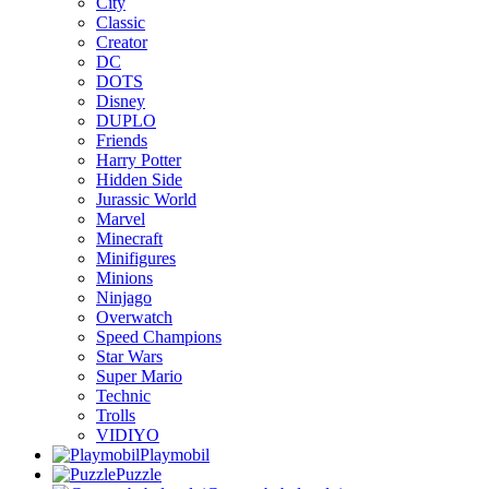
City
Classic
Creator
DC
DOTS
Disney
DUPLO
Friends
Harry Potter
Hidden Side
Jurassic World
Marvel
Minecraft
Minifigures
Minions
Ninjago
Overwatch
Speed Champions
Star Wars
Super Mario
Technic
Trolls
VIDIYO
Playmobil
Puzzle