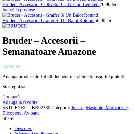
Bruder - Accesorii - Cultivator Cu Discuri Lemken
76,90
lei
Inapoi la produse
Bruder - Accesorii - Graifer Si Un Balot Rotund
56,90
lei
Bruder – Accesorii –
Semanatoare Amazone
83,90
lei
Adauga produse de
150,00
lei
pentru a obtine transportul gratuit!
Stoc epuizat
Compară
Adaugă la favorite
SKU:
FNRCT-BR02330
Categorii:
Jucarii
,
Masinute, Motociclete,
Elicoptere, Avioane
Share:
Descriere
Informații suplimentare