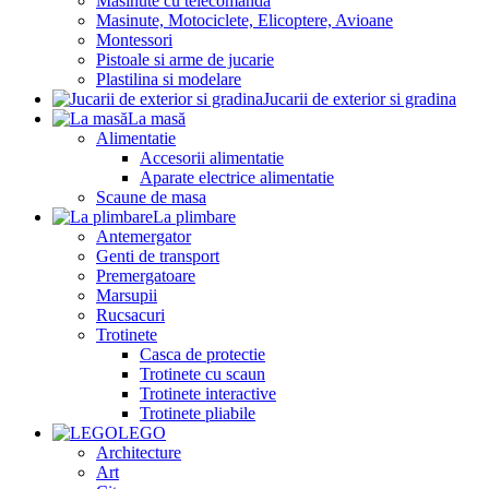
Masinute cu telecomanda
Masinute, Motociclete, Elicoptere, Avioane
Montessori
Pistoale si arme de jucarie
Plastilina si modelare
Jucarii de exterior si gradina
La masă
Alimentatie
Accesorii alimentatie
Aparate electrice alimentatie
Scaune de masa
La plimbare
Antemergator
Genti de transport
Premergatoare
Marsupii
Rucsacuri
Trotinete
Casca de protectie
Trotinete cu scaun
Trotinete interactive
Trotinete pliabile
LEGO
Architecture
Art