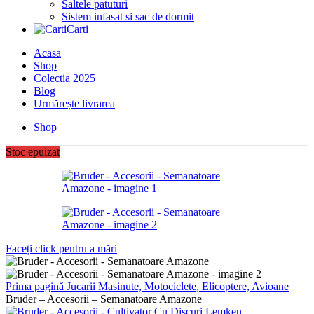
Saltele patuturi
Sistem infasat si sac de dormit
Carti
Acasa
Shop
Colectia 2025
Blog
Urmărește livrarea
Shop
Stoc epuizat
Faceți click pentru a mări
Prima pagină
Jucarii
Masinute, Motociclete, Elicoptere, Avioane
Bruder – Accesorii – Semanatoare Amazone