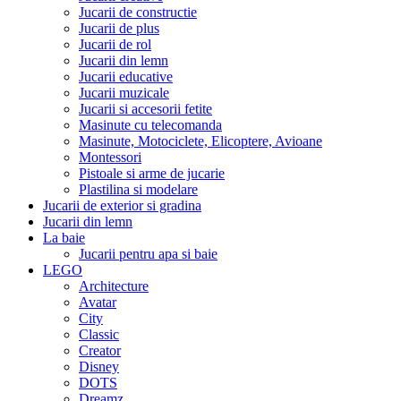
Jucarii de constructie
Jucarii de plus
Jucarii de rol
Jucarii din lemn
Jucarii educative
Jucarii muzicale
Jucarii si accesorii fetite
Masinute cu telecomanda
Masinute, Motociclete, Elicoptere, Avioane
Montessori
Pistoale si arme de jucarie
Plastilina si modelare
Jucarii de exterior si gradina
Jucarii din lemn
La baie
Jucarii pentru apa si baie
LEGO
Architecture
Avatar
City
Classic
Creator
Disney
DOTS
Dreamz