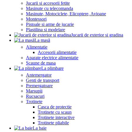
Jucarii si accesorii fetite
Masinute cu telecomanda
Masinute, Motociclete, Elicoptere, Avioane
Montessori
Pistoale si arme de jucarie
Plastilina si modelare
Jucarii de exterior si gradina
La masă
Alimentatie
Accesorii alimentatie
Aparate electrice alimentatie
Scaune de masa
La plimbare
Antemergator
Genti de transport
Premergatoare
Marsupii
Rucsacuri
Trotinete
Casca de protectie
Trotinete cu scaun
Trotinete interactive
Trotinete pliabile
La baie