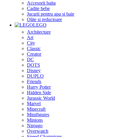
Accesorii baita
Cadite bebe
Jucarii pentru apa si baie
Olite si reductoare
LEGO
Architecture
Art
City
Classic
Creator
DC
DOTS
Disney
DUPLO
Friends
Harry Potter
Hidden Side
Jurassic World
Marvel
Minecraft
Minifigures
Minions
Ninjago
Overwatch
Speed Champions