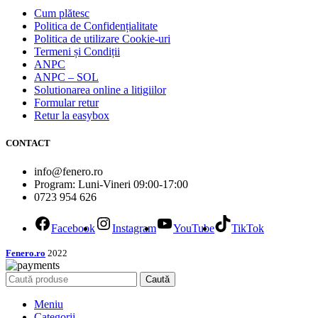
Cum plătesc
Politica de Confidențialitate
Politica de utilizare Cookie-uri
Termeni și Condiții
ANPC
ANPC – SOL
Solutionarea online a litigiilor
Formular retur
Retur la easybox
CONTACT
info@fenero.ro
Program: Luni-Vineri 09:00-17:00
0723 954 626
Facebook
Instagram
YouTube
TikTok
Fenero.ro
2022
Caută
Meniu
Categorii