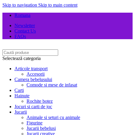
Skip to navigation
Skip to main content
Romana
Newsletter
Contact Us
FAQs
Selectează categoria
Articole transport
Accesorii
Camera bebelusului
Comode si mese de infasat
Carti
Hainute
Rochite botez
Jocuri si carti de joc
Jucarii
Animale si seturi cu animale
Figurine
Jucarii bebelusi
Jucarii creative