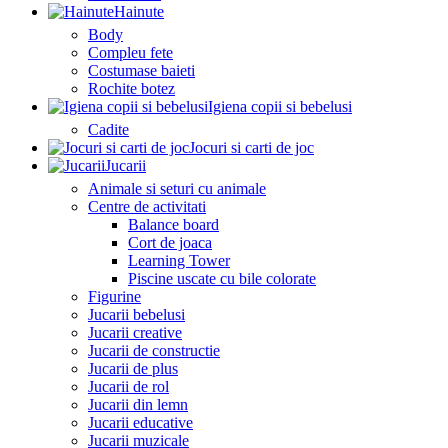
Hainute
Body
Compleu fete
Costumase baieti
Rochite botez
Igiena copii si bebelusi
Cadite
Jocuri si carti de joc
Jucarii
Animale si seturi cu animale
Centre de activitati
Balance board
Cort de joaca
Learning Tower
Piscine uscate cu bile colorate
Figurine
Jucarii bebelusi
Jucarii creative
Jucarii de constructie
Jucarii de plus
Jucarii de rol
Jucarii din lemn
Jucarii educative
Jucarii muzicale