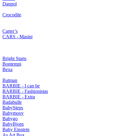
Danpol
Crocodile
Carter’s
CARS - Masini
Bright Starts
Bontempi
Bexa
Batman
BARBIE - I can be
BARBIE - Fashionistas
BARBIE - Extra
Badabulle
BabySteps
Babymoov
Babygo
BabyBjorn
Baby Einstein
As Art Box