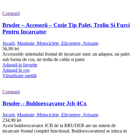
Compară
Bruder – Accesorii – Cutie Tip Palet, Troliu Si Furci
Pentru Incarcator
Jucarii
,
Masinute, Motociclete, Elicoptere, Avioane
56,90
lei
Accesoriile sistemului frontal de incarcare sunt: un adaptor, un palet
sub forma de cos, un troliu de cablu si patru
Adaugă la favorite
Adaugă în coș
Vizualizare rapidă
Compară
Bruder – Buldoexcavator Jcb 4Cx
Jucarii
,
Masinute, Motociclete, Elicoptere, Avioane
234,90
lei
Acest buldoexcavator JCB de la BRUDER are un sistem de
incarcare frontal complet functional. Buldoexcavatorul se misca in