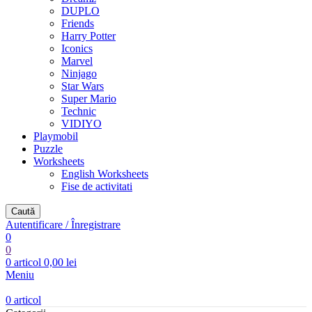
DUPLO
Friends
Harry Potter
Iconics
Marvel
Ninjago
Star Wars
Super Mario
Technic
VIDIYO
Playmobil
Puzzle
Worksheets
English Worksheets
Fise de activitati
Caută
Autentificare / Înregistrare
0
0
0
articol
0,00
lei
Meniu
0
articol