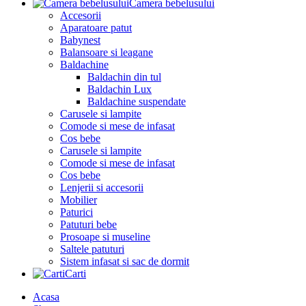
Camera bebelusului
Accesorii
Aparatoare patut
Babynest
Balansoare si leagane
Baldachine
Baldachin din tul
Baldachin Lux
Baldachine suspendate
Carusele si lampite
Comode si mese de infasat
Cos bebe
Carusele si lampite
Comode si mese de infasat
Cos bebe
Lenjerii si accesorii
Mobilier
Paturici
Patuturi bebe
Prosoape si museline
Saltele patuturi
Sistem infasat si sac de dormit
Carti
Acasa