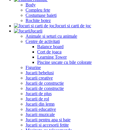
Body
Compleu fete
Costumase baieti
Rochite botez
Jocuri si carti de joc
Jucarii
Animale si seturi cu animale
Centre de activitati
Balance board
Cort de joaca
Learning Tower
Piscine uscate cu bile colorate
Figurine
Jucarii bebelusi
Jucarii creative
Jucarii de constructie
Jucarii de constructie
Jucarii de plus
Jucarii de rol
Jucarii din lemn
Jucarii educative
Jucarii muzicale
Jucarii pentru apa si baie
Jucarii si accesorii fetite