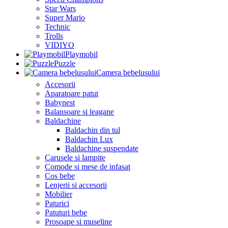
Star Wars
Super Mario
Technic
Trolls
VIDIYO
Playmobil
Puzzle
Camera bebelusului
Accesorii
Aparatoare patut
Babynest
Balansoare si leagane
Baldachine
Baldachin din tul
Baldachin Lux
Baldachine suspendate
Carusele si lampite
Comode si mese de infasat
Cos bebe
Lenjerii si accesorii
Mobilier
Paturici
Patuturi bebe
Prosoape si museline