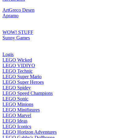
ArtGreco Desen
Apramo
WOW! STUFF
Sunny Games
Logis
LEGO Wicked
LEGO VIDIYO
LEGO Technic
LEGO Super Mario
LEGO Super Heroes
LEGO Spidey
LEGO Speed Champions
LEGO Sonic
LEGO Minions
LEGO Minifigures
LEGO Marvel
LEGO Ideas
LEGO Iconics
LEGO Horizon Adventures
LEGO Gabby's Dollhouse