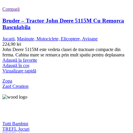
Compară
Bruder – Tractor John Deere 5115M Cu Remorca
Basculabila
Jucarii
,
Masinute, Motociclete, Elicoptere, Avioane
224,90
lei
John Deere 5115M este vedeta clasei de tractoare compacte din
ferma. Cabina mare se remarca prin mult spatiu pentru deplasarea
Adaugă la favorite
Adaugă în coș
Vizualizare rapidă
Zopa
Zapf Creation
Tutti Bambini
TREFL Jocuri