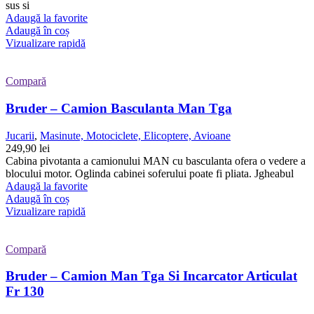
sus si
Adaugă la favorite
Adaugă în coș
Vizualizare rapidă
Compară
Bruder – Camion Basculanta Man Tga
Jucarii
,
Masinute, Motociclete, Elicoptere, Avioane
249,90
lei
Cabina pivotanta a camionului MAN cu basculanta ofera o vedere a
blocului motor. Oglinda cabinei soferului poate fi pliata. Jgheabul
Adaugă la favorite
Adaugă în coș
Vizualizare rapidă
Compară
Bruder – Camion Man Tga Si Incarcator Articulat
Fr 130