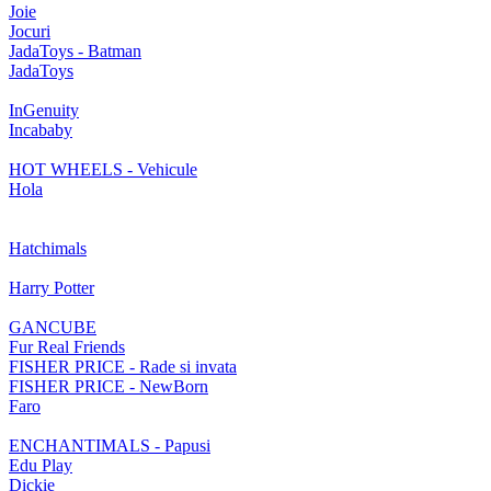
Joie
Jocuri
JadaToys - Batman
JadaToys
InGenuity
Incababy
HOT WHEELS - Vehicule
Hola
Hatchimals
Harry Potter
GANCUBE
Fur Real Friends
FISHER PRICE - Rade si invata
FISHER PRICE - NewBorn
Faro
ENCHANTIMALS - Papusi
Edu Play
Dickie