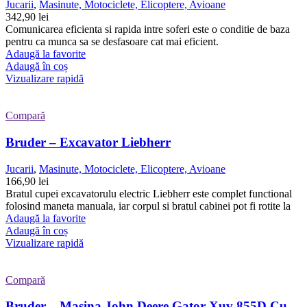
Jucarii
,
Masinute, Motociclete, Elicoptere, Avioane
342,90
lei
Comunicarea eficienta si rapida intre soferi este o conditie de baza
pentru ca munca sa se desfasoare cat mai eficient.
Adaugă la favorite
Adaugă în coș
Vizualizare rapidă
Compară
Bruder – Excavator Liebherr
Jucarii
,
Masinute, Motociclete, Elicoptere, Avioane
166,90
lei
Bratul cupei excavatorulu electric Liebherr este complet functional
folosind maneta manuala, iar corpul si bratul cabinei pot fi rotite la
Adaugă la favorite
Adaugă în coș
Vizualizare rapidă
Compară
Bruder – Masina John Deere Gator Xuv 855D Cu