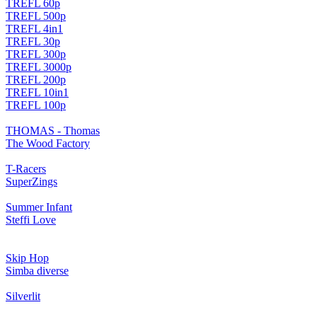
TREFL 60p
TREFL 500p
TREFL 4in1
TREFL 30p
TREFL 300p
TREFL 3000p
TREFL 200p
TREFL 10in1
TREFL 100p
THOMAS - Thomas
The Wood Factory
T-Racers
SuperZings
Summer Infant
Steffi Love
Skip Hop
Simba diverse
Silverlit