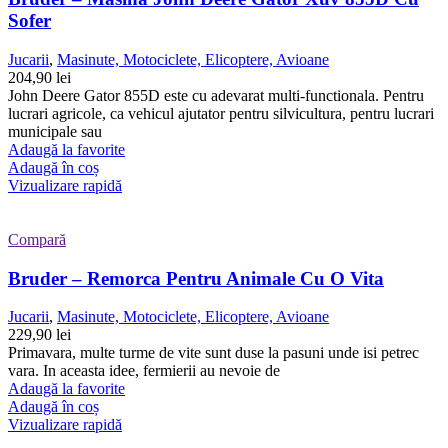
Sofer
Jucarii
,
Masinute, Motociclete, Elicoptere, Avioane
204,90
lei
John Deere Gator 855D este cu adevarat multi-functionala. Pentru
lucrari agricole, ca vehicul ajutator pentru silvicultura, pentru lucrari
municipale sau
Adaugă la favorite
Adaugă în coș
Vizualizare rapidă
Compară
Bruder – Remorca Pentru Animale Cu O Vita
Jucarii
,
Masinute, Motociclete, Elicoptere, Avioane
229,90
lei
Primavara, multe turme de vite sunt duse la pasuni unde isi petrec
vara. In aceasta idee, fermierii au nevoie de
Adaugă la favorite
Adaugă în coș
Vizualizare rapidă