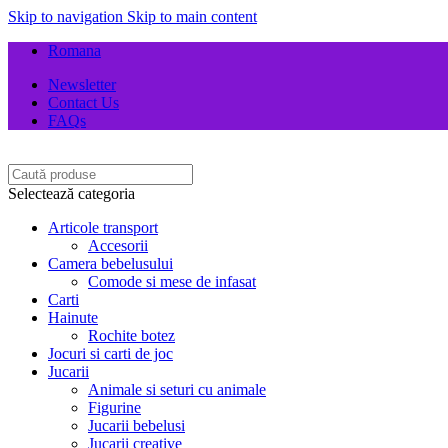
Skip to navigation
Skip to main content
Romana
Newsletter
Contact Us
FAQs
Selectează categoria
Articole transport
Accesorii
Camera bebelusului
Comode si mese de infasat
Carti
Hainute
Rochite botez
Jocuri si carti de joc
Jucarii
Animale si seturi cu animale
Figurine
Jucarii bebelusi
Jucarii creative