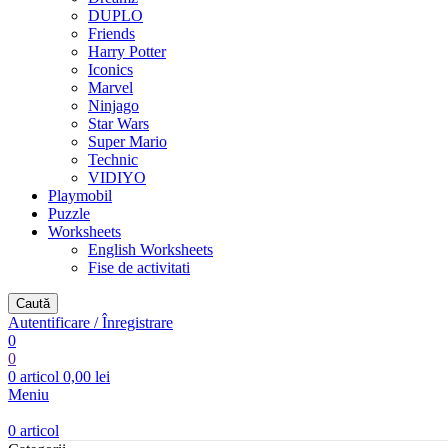
DUPLO
Friends
Harry Potter
Iconics
Marvel
Ninjago
Star Wars
Super Mario
Technic
VIDIYO
Playmobil
Puzzle
Worksheets
English Worksheets
Fise de activitati
Caută
Autentificare / Înregistrare
0
0
0
articol
0,00
lei
Meniu
0
articol