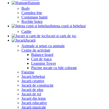
Hainute
Body
Compleu fete
Costumase baieti
Rochite botez
Igiena copii si bebelusi
Cadite
Jocuri si carti de joc
Jucarii
Animale si seturi cu animale
Centre de activitati
Balance board
Cort de joaca
Learning Tower
Piscine uscate cu bile colorate
Figurine
Jucarii bebelusi
Jucarii creative
Jucarii de constructie
Jucarii de plus
Jucarii de rol
Jucarii din lemn
Jucarii educative
Jucarii muzicale