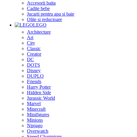
Accesorii baita
Cadite bebe
Jucarii pentru apa si baie
Olite si reductoare
LEGO
Architecture
Art
City
Classic
Creator
DC
DOTS
Disney
DUPLO
Friends
Harry Potter
Hidden Side
Jurassic World
Marvel
Minecraft
Minifigures
Minions
Ninjago
Overwatch
Speed Champions