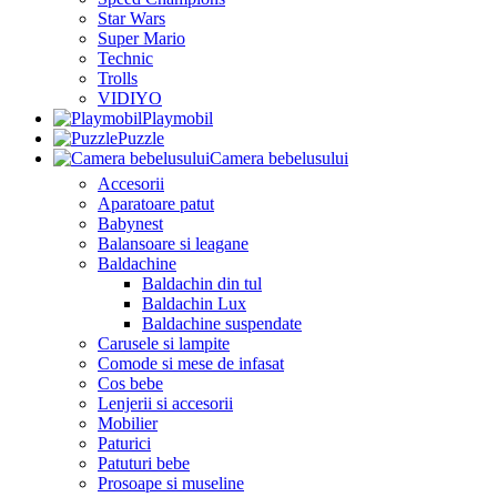
Star Wars
Super Mario
Technic
Trolls
VIDIYO
Playmobil
Puzzle
Camera bebelusului
Accesorii
Aparatoare patut
Babynest
Balansoare si leagane
Baldachine
Baldachin din tul
Baldachin Lux
Baldachine suspendate
Carusele si lampite
Comode si mese de infasat
Cos bebe
Lenjerii si accesorii
Mobilier
Paturici
Patuturi bebe
Prosoape si museline