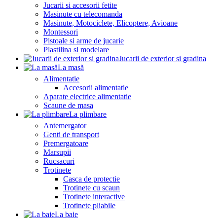
Jucarii si accesorii fetite
Masinute cu telecomanda
Masinute, Motociclete, Elicoptere, Avioane
Montessori
Pistoale si arme de jucarie
Plastilina si modelare
Jucarii de exterior si gradina
La masă
Alimentatie
Accesorii alimentatie
Aparate electrice alimentatie
Scaune de masa
La plimbare
Antemergator
Genti de transport
Premergatoare
Marsupii
Rucsacuri
Trotinete
Casca de protectie
Trotinete cu scaun
Trotinete interactive
Trotinete pliabile
La baie