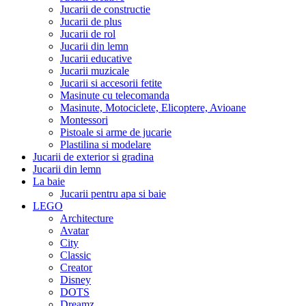
Jucarii de constructie
Jucarii de plus
Jucarii de rol
Jucarii din lemn
Jucarii educative
Jucarii muzicale
Jucarii si accesorii fetite
Masinute cu telecomanda
Masinute, Motociclete, Elicoptere, Avioane
Montessori
Pistoale si arme de jucarie
Plastilina si modelare
Jucarii de exterior si gradina
Jucarii din lemn
La baie
Jucarii pentru apa si baie
LEGO
Architecture
Avatar
City
Classic
Creator
Disney
DOTS
Dreamz