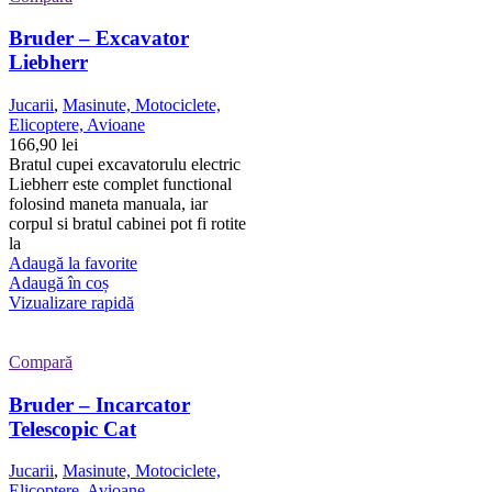
Bruder – Excavator
Liebherr
Jucarii
,
Masinute, Motociclete,
Elicoptere, Avioane
166,90
lei
Bratul cupei excavatorulu electric
Liebherr este complet functional
folosind maneta manuala, iar
corpul si bratul cabinei pot fi rotite
la
Adaugă la favorite
Adaugă în coș
Vizualizare rapidă
Compară
Bruder – Incarcator
Telescopic Cat
Jucarii
,
Masinute, Motociclete,
Elicoptere, Avioane