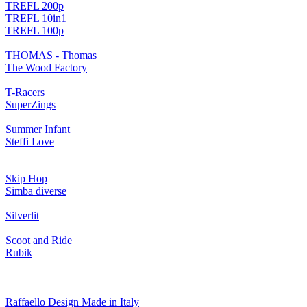
TREFL 200p
TREFL 10in1
TREFL 100p
THOMAS - Thomas
The Wood Factory
T-Racers
SuperZings
Summer Infant
Steffi Love
Skip Hop
Simba diverse
Silverlit
Scoot and Ride
Rubik
Raffaello Design Made in Italy