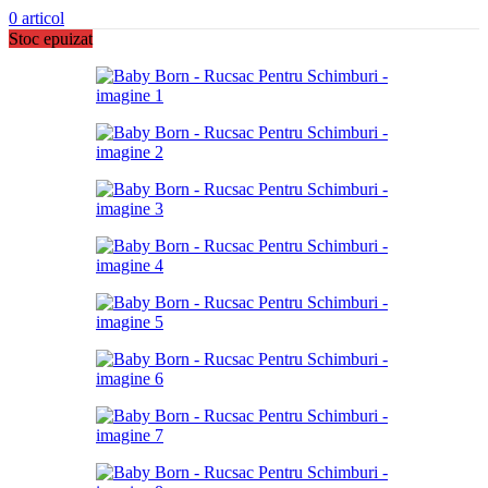
0
articol
Stoc epuizat