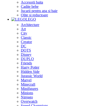
Accesorii baita
Cadite bebe
Jucarii pentru apa si baie
Olite si reductoare
LEGO
Architecture
Art
City
Classic
Creator
DC
DOTS
Disney
DUPLO
Friends
Harry Potter
Hidden Side
Jurassic World
Marvel
Minecraft
Minifigures
Minions
Ninjago
Overwatch
Speed Champions