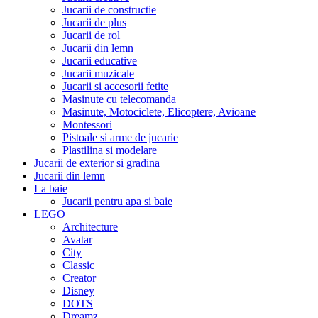
Jucarii de constructie
Jucarii de plus
Jucarii de rol
Jucarii din lemn
Jucarii educative
Jucarii muzicale
Jucarii si accesorii fetite
Masinute cu telecomanda
Masinute, Motociclete, Elicoptere, Avioane
Montessori
Pistoale si arme de jucarie
Plastilina si modelare
Jucarii de exterior si gradina
Jucarii din lemn
La baie
Jucarii pentru apa si baie
LEGO
Architecture
Avatar
City
Classic
Creator
Disney
DOTS
Dreamz