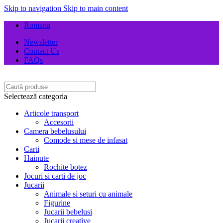
Skip to navigation
Skip to main content
Romana
Newsletter
Contact Us
FAQs
Selectează categoria
Articole transport
Accesorii
Camera bebelusului
Comode si mese de infasat
Carti
Hainute
Rochite botez
Jocuri si carti de joc
Jucarii
Animale si seturi cu animale
Figurine
Jucarii bebelusi
Jucarii creative