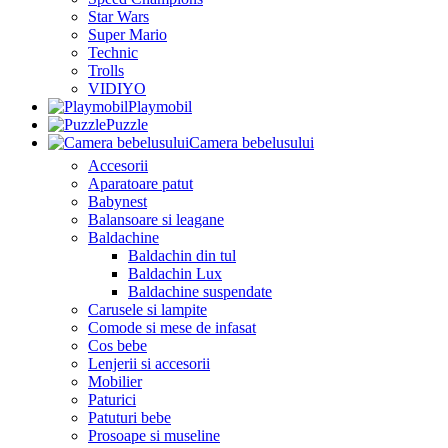
Star Wars
Super Mario
Technic
Trolls
VIDIYO
Playmobil
Puzzle
Camera bebelusului
Accesorii
Aparatoare patut
Babynest
Balansoare si leagane
Baldachine
Baldachin din tul
Baldachin Lux
Baldachine suspendate
Carusele si lampite
Comode si mese de infasat
Cos bebe
Lenjerii si accesorii
Mobilier
Paturici
Patuturi bebe
Prosoape si museline