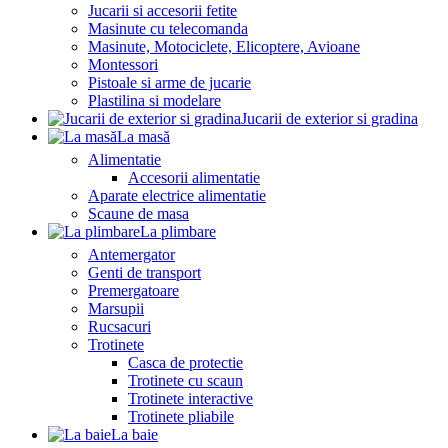
Jucarii si accesorii fetite
Masinute cu telecomanda
Masinute, Motociclete, Elicoptere, Avioane
Montessori
Pistoale si arme de jucarie
Plastilina si modelare
Jucarii de exterior si gradina
La masă
Alimentatie
Accesorii alimentatie
Aparate electrice alimentatie
Scaune de masa
La plimbare
Antemergator
Genti de transport
Premergatoare
Marsupii
Rucsacuri
Trotinete
Casca de protectie
Trotinete cu scaun
Trotinete interactive
Trotinete pliabile
La baie