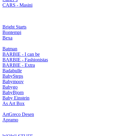
CARS - Masini
Bright Starts
Bontempi
Bexa
Batman
BARBIE - I can be
BARBIE - Fashionistas
BARBIE - Extra
Badabulle
BabySteps
Babymoov
Babygo
BabyBjorn
Baby Einstein
As Art Box
ArtGreco Desen
Apramo