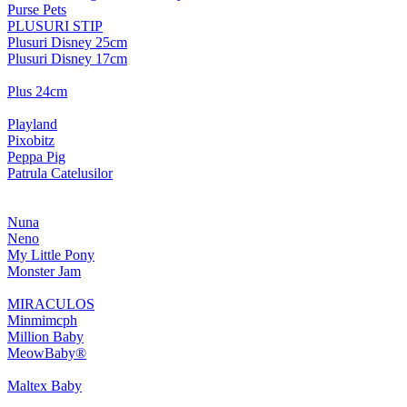
Purse Pets
PLUSURI STIP
Plusuri Disney 25cm
Plusuri Disney 17cm
Plus 24cm
Playland
Pixobitz
Peppa Pig
Patrula Catelusilor
Nuna
Neno
My Little Pony
Monster Jam
MIRACULOS
Minmimcph
Million Baby
MeowBaby®
Maltex Baby