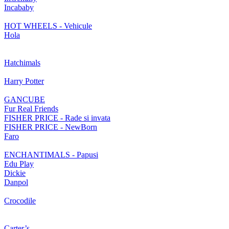
Incababy
HOT WHEELS - Vehicule
Hola
Hatchimals
Harry Potter
GANCUBE
Fur Real Friends
FISHER PRICE - Rade si invata
FISHER PRICE - NewBorn
Faro
ENCHANTIMALS - Papusi
Edu Play
Dickie
Danpol
Crocodile
Carter’s