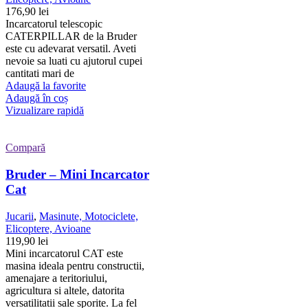
176,90
lei
Incarcatorul telescopic
CATERPILLAR de la Bruder
este cu adevarat versatil. Aveti
nevoie sa luati cu ajutorul cupei
cantitati mari de
Adaugă la favorite
Adaugă în coș
Vizualizare rapidă
Compară
Bruder – Mini Incarcator
Cat
Jucarii
,
Masinute, Motociclete,
Elicoptere, Avioane
119,90
lei
Mini incarcatorul CAT este
masina ideala pentru constructii,
amenajare a teritoriului,
agricultura si altele, datorita
versatilitatii sale sporite. La fel