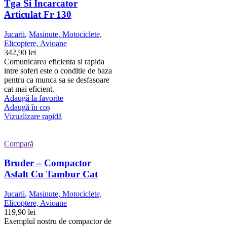
Tga Si Incarcator
Articulat Fr 130
Jucarii
,
Masinute, Motociclete,
Elicoptere, Avioane
342,90
lei
Comunicarea eficienta si rapida
intre soferi este o conditie de baza
pentru ca munca sa se desfasoare
cat mai eficient.
Adaugă la favorite
Adaugă în coș
Vizualizare rapidă
Compară
Bruder – Compactor
Asfalt Cu Tambur Cat
Jucarii
,
Masinute, Motociclete,
Elicoptere, Avioane
119,90
lei
Exemplul nostru de compactor de