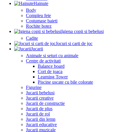
Hainute
Body
Compleu fete
Costumase baieti
Rochite botez
Igiena copii si bebelusi
Cadite
Jocuri si carti de joc
Jucarii
Animale si seturi cu animale
Centre de activitati
Balance board
Cort de joaca
Learning Tower
Piscine uscate cu bile colorate
Figurine
Jucarii bebelusi
Jucarii creative
Jucarii de constructie
Jucarii de plus
Jucarii de rol
Jucarii din lemn
Jucarii educative
Jucarii muzicale