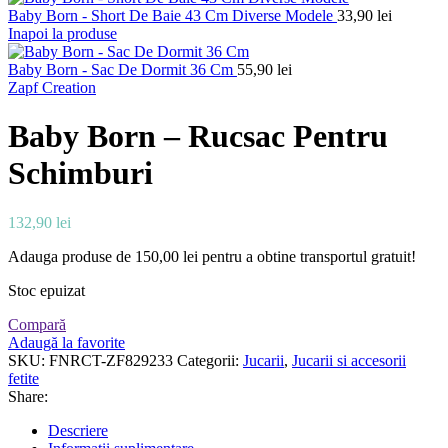
Baby Born - Short De Baie 43 Cm Diverse Modele
33,90
lei
Inapoi la produse
Baby Born - Sac De Dormit 36 Cm
55,90
lei
Zapf Creation
Baby Born – Rucsac Pentru
Schimburi
132,90
lei
Adauga produse de
150,00
lei
pentru a obtine transportul gratuit!
Stoc epuizat
Compară
Adaugă la favorite
SKU:
FNRCT-ZF829233
Categorii:
Jucarii
,
Jucarii si accesorii
fetite
Share:
Descriere