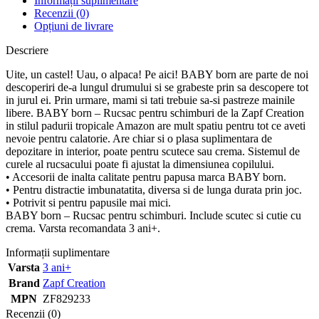
Informații suplimentare
Recenzii (0)
Opțiuni de livrare
Descriere
Uite, un castel! Uau, o alpaca! Pe aici! BABY born are parte de noi
descoperiri de-a lungul drumului si se grabeste prin sa descopere tot
in jurul ei. Prin urmare, mami si tati trebuie sa-si pastreze mainile
libere. BABY born – Rucsac pentru schimburi de la Zapf Creation
in stilul padurii tropicale Amazon are mult spatiu pentru tot ce aveti
nevoie pentru calatorie. Are chiar si o plasa suplimentara de
depozitare in interior, poate pentru scutece sau crema. Sistemul de
curele al rucsacului poate fi ajustat la dimensiunea copilului.
• Accesorii de inalta calitate pentru papusa marca BABY born.
• Pentru distractie imbunatatita, diversa si de lunga durata prin joc.
• Potrivit si pentru papusile mai mici.
BABY born – Rucsac pentru schimburi. Include scutec si cutie cu
crema. Varsta recomandata 3 ani+.
Informații suplimentare
Varsta
3 ani+
Brand
Zapf Creation
MPN
ZF829233
Recenzii (0)