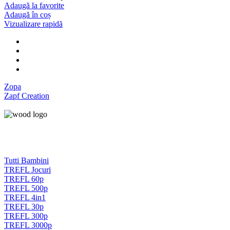
Adaugă la favorite
Adaugă în coș
Vizualizare rapidă
Zopa
Zapf Creation
Tutti Bambini
TREFL Jocuri
TREFL 60p
TREFL 500p
TREFL 4in1
TREFL 30p
TREFL 300p
TREFL 3000p