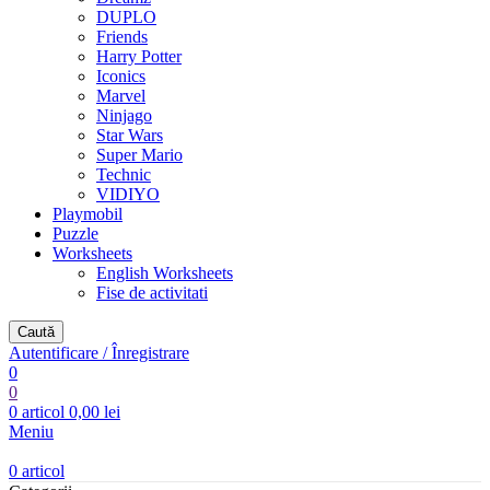
DUPLO
Friends
Harry Potter
Iconics
Marvel
Ninjago
Star Wars
Super Mario
Technic
VIDIYO
Playmobil
Puzzle
Worksheets
English Worksheets
Fise de activitati
Caută
Autentificare / Înregistrare
0
0
0
articol
0,00
lei
Meniu
0
articol