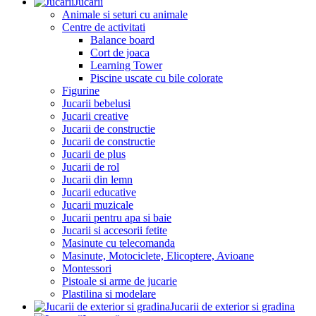
Jucarii
Animale si seturi cu animale
Centre de activitati
Balance board
Cort de joaca
Learning Tower
Piscine uscate cu bile colorate
Figurine
Jucarii bebelusi
Jucarii creative
Jucarii de constructie
Jucarii de constructie
Jucarii de plus
Jucarii de rol
Jucarii din lemn
Jucarii educative
Jucarii muzicale
Jucarii pentru apa si baie
Jucarii si accesorii fetite
Masinute cu telecomanda
Masinute, Motociclete, Elicoptere, Avioane
Montessori
Pistoale si arme de jucarie
Plastilina si modelare
Jucarii de exterior si gradina