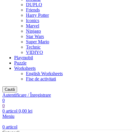
DUPLO
Friends
Harry Potter
Iconics
Marvel
Ninjago
Star Wars
Super Mario
Technic
VIDIYO
Playmobil
Puzzle
Worksheets
English Worksheets
Fise de activitati
Caută
Autentificare / Înregistrare
0
0
0
articol
0,00
lei
Meniu
0
articol