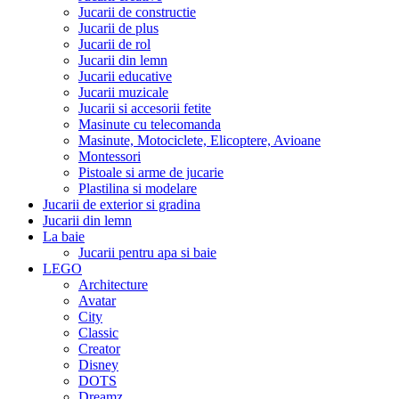
Jucarii de constructie
Jucarii de plus
Jucarii de rol
Jucarii din lemn
Jucarii educative
Jucarii muzicale
Jucarii si accesorii fetite
Masinute cu telecomanda
Masinute, Motociclete, Elicoptere, Avioane
Montessori
Pistoale si arme de jucarie
Plastilina si modelare
Jucarii de exterior si gradina
Jucarii din lemn
La baie
Jucarii pentru apa si baie
LEGO
Architecture
Avatar
City
Classic
Creator
Disney
DOTS
Dreamz