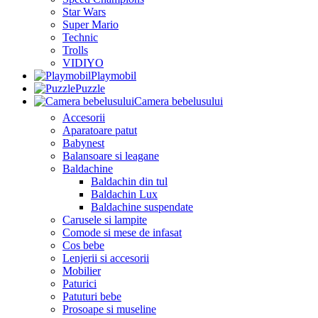
Star Wars
Super Mario
Technic
Trolls
VIDIYO
Playmobil
Puzzle
Camera bebelusului
Accesorii
Aparatoare patut
Babynest
Balansoare si leagane
Baldachine
Baldachin din tul
Baldachin Lux
Baldachine suspendate
Carusele si lampite
Comode si mese de infasat
Cos bebe
Lenjerii si accesorii
Mobilier
Paturici
Patuturi bebe
Prosoape si museline