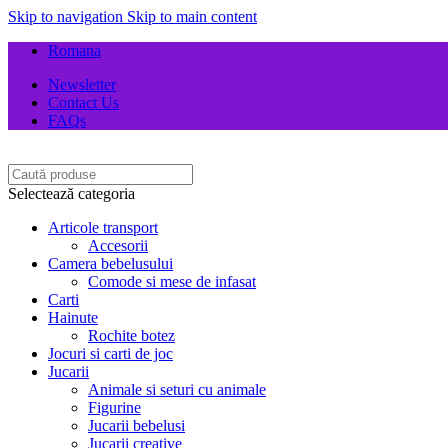
Skip to navigation
Skip to main content
Romana
Newsletter
Contact Us
FAQs
Selectează categoria
Articole transport
Accesorii
Camera bebelusului
Comode si mese de infasat
Carti
Hainute
Rochite botez
Jocuri si carti de joc
Jucarii
Animale si seturi cu animale
Figurine
Jucarii bebelusi
Jucarii creative