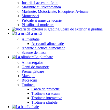
Jucarii si accesorii fetite
Masinute cu telecomanda
Masinute, Motociclete, Elicoptere, Avioane
Montessori
Pistoale si arme de jucarie
Plastilina si modelare
Jucarii de exterior si gradina
La masă
Alimentatie
Accesorii alimentatie
Aparate electrice alimentatie
Scaune de masa
La plimbare
Antemergator
Genti de transport
Premergatoare
Marsupii
Rucsacuri
Trotinete
Casca de protectie
Trotinete cu scaun
Trotinete interactive
Trotinete pliabile
La baie