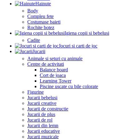
Hainute
Body
Compleu fete
Costumase baieti
Rochite botez
Igiena copii si bebelusi
Cadite
Jocuri si carti de joc
Jucarii
Animale si seturi cu animale
Centre de activitati
Balance board
Cort de joaca
Learning Tower
Piscine uscate cu bile colorate
Figurine
Jucarii bebelusi
Jucarii creative
Jucarii de constructie
Jucarii de plus
Jucarii de rol
Jucarii din lemn
Jucarii educative
Jucarii muzicale