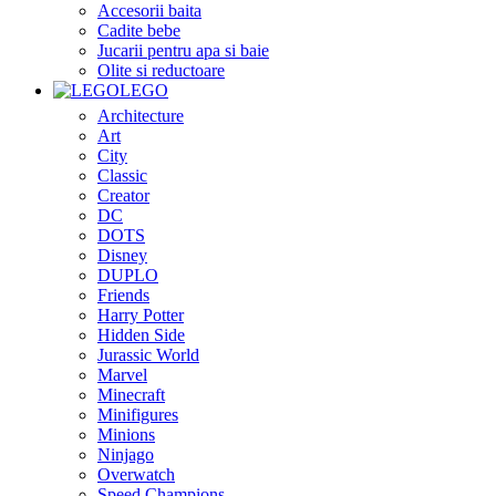
Accesorii baita
Cadite bebe
Jucarii pentru apa si baie
Olite si reductoare
LEGO
Architecture
Art
City
Classic
Creator
DC
DOTS
Disney
DUPLO
Friends
Harry Potter
Hidden Side
Jurassic World
Marvel
Minecraft
Minifigures
Minions
Ninjago
Overwatch
Speed Champions