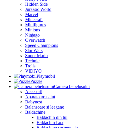
Hidden Side
Jurassic World
Marvel
Minecraft
Minifigures
Minions
Ninjago
Overwatch
Speed Champions
Star Wars
Super Mario
Technic
Trolls
VIDIYO
Playmobil
Puzzle
Camera bebelusului
Accesorii
Aparatoare patut
Babynest
Balansoare si leagane
Baldachine
Baldachin din tul
Baldachin Lux
Baldachine suspendate