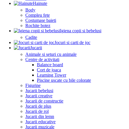
Hainute
Body
Compleu fete
Costumase baieti
Rochite botez
Igiena copii si bebelusi
Cadite
Jocuri si carti de joc
Jucarii
Animale si seturi cu animale
Centre de activitati
Balance board
Cort de joaca
Learning Tower
Piscine uscate cu bile colorate
Figurine
Jucarii bebelusi
Jucarii creative
Jucarii de constructie
Jucarii de plus
Jucarii de rol
Jucarii din lemn
Jucarii educative
Jucarii muzicale