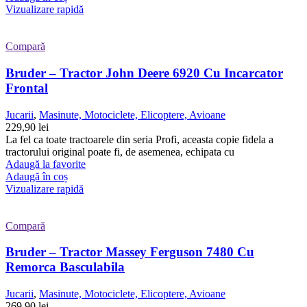
Vizualizare rapidă
Compară
Bruder – Tractor John Deere 6920 Cu Incarcator
Frontal
Jucarii
,
Masinute, Motociclete, Elicoptere, Avioane
229,90
lei
La fel ca toate tractoarele din seria Profi, aceasta copie fidela a
tractorului original poate fi, de asemenea, echipata cu
Adaugă la favorite
Adaugă în coș
Vizualizare rapidă
Compară
Bruder – Tractor Massey Ferguson 7480 Cu
Remorca Basculabila
Jucarii
,
Masinute, Motociclete, Elicoptere, Avioane
269,90
lei