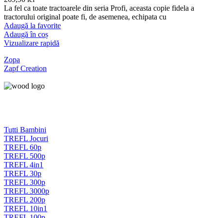
La fel ca toate tractoarele din seria Profi, aceasta copie fidela a
tractorului original poate fi, de asemenea, echipata cu
Adaugă la favorite
Adaugă în coș
Vizualizare rapidă
Zopa
Zapf Creation
Tutti Bambini
TREFL Jocuri
TREFL 60p
TREFL 500p
TREFL 4in1
TREFL 30p
TREFL 300p
TREFL 3000p
TREFL 200p
TREFL 10in1
TREFL 100p