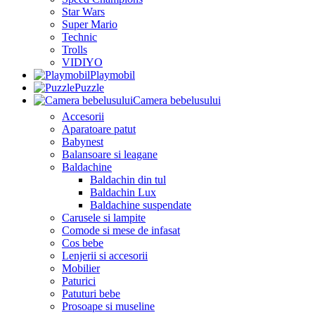
Star Wars
Super Mario
Technic
Trolls
VIDIYO
Playmobil
Puzzle
Camera bebelusului
Accesorii
Aparatoare patut
Babynest
Balansoare si leagane
Baldachine
Baldachin din tul
Baldachin Lux
Baldachine suspendate
Carusele si lampite
Comode si mese de infasat
Cos bebe
Lenjerii si accesorii
Mobilier
Paturici
Patuturi bebe
Prosoape si museline