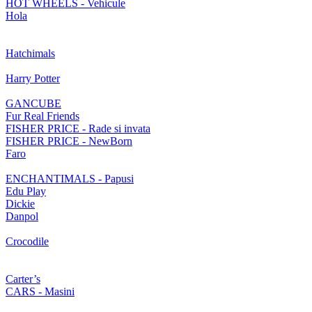
HOT WHEELS - Vehicule
Hola
Hatchimals
Harry Potter
GANCUBE
Fur Real Friends
FISHER PRICE - Rade si invata
FISHER PRICE - NewBorn
Faro
ENCHANTIMALS - Papusi
Edu Play
Dickie
Danpol
Crocodile
Carter’s
CARS - Masini