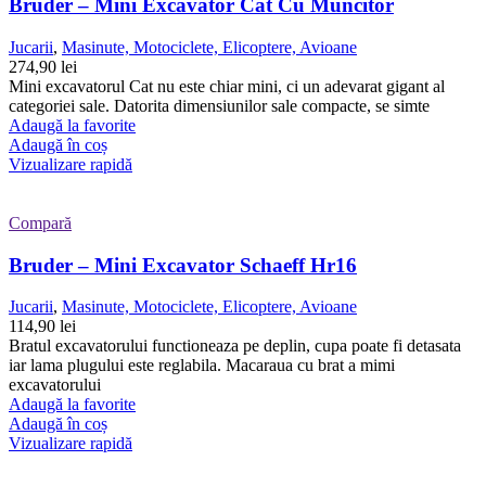
Bruder – Mini Excavator Cat Cu Muncitor
Jucarii
,
Masinute, Motociclete, Elicoptere, Avioane
274,90
lei
Mini excavatorul Cat nu este chiar mini, ci un adevarat gigant al
categoriei sale. Datorita dimensiunilor sale compacte, se simte
Adaugă la favorite
Adaugă în coș
Vizualizare rapidă
Compară
Bruder – Mini Excavator Schaeff Hr16
Jucarii
,
Masinute, Motociclete, Elicoptere, Avioane
114,90
lei
Bratul excavatorului functioneaza pe deplin, cupa poate fi detasata
iar lama plugului este reglabila. Macaraua cu brat a mimi
excavatorului
Adaugă la favorite
Adaugă în coș
Vizualizare rapidă