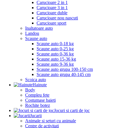
Carucioare 2 in 1
Carucioare 3 in 1
Carucioare duble
Carucioare nou nascuti
Carucioare sport
Inaltatoare auto
Landou
Scaune auto
Scaune auto 0-18 kg
Scaune auto 0-25 kg
Scaune auto 0-36 kg
Scaune auto 15-36 kg
Scaune auto 9-36 kg
Scaune auto grupa 100-150 cm
Scaune auto grupa 40-145 cm
Scoica auto
Hainute
Body
Compleu fete
Costumase baieti
Rochite botez
Jocuri si carti de joc
Jucarii
Animale si seturi cu animale
Centre de activitati