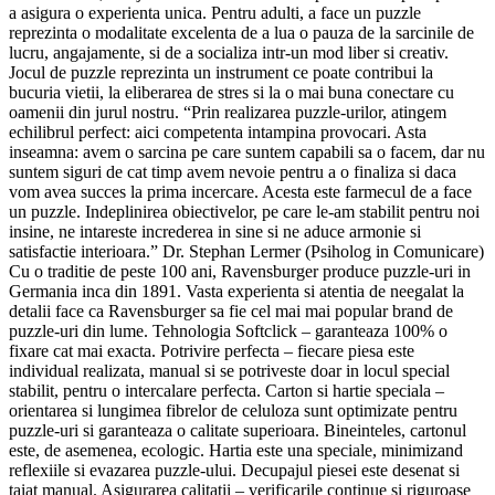
a asigura o experienta unica. Pentru adulti, a face un puzzle
reprezinta o modalitate excelenta de a lua o pauza de la sarcinile de
lucru, angajamente, si de a socializa intr-un mod liber si creativ.
Jocul de puzzle reprezinta un instrument ce poate contribui la
bucuria vietii, la eliberarea de stres si la o mai buna conectare cu
oamenii din jurul nostru. “Prin realizarea puzzle-urilor, atingem
echilibrul perfect: aici competenta intampina provocari. Asta
inseamna: avem o sarcina pe care suntem capabili sa o facem, dar nu
suntem siguri de cat timp avem nevoie pentru a o finaliza si daca
vom avea succes la prima incercare. Acesta este farmecul de a face
un puzzle. Indeplinirea obiectivelor, pe care le-am stabilit pentru noi
insine, ne intareste increderea in sine si ne aduce armonie si
satisfactie interioara.” Dr. Stephan Lermer (Psiholog in Comunicare)
Cu o traditie de peste 100 ani, Ravensburger produce puzzle-uri in
Germania inca din 1891. Vasta experienta si atentia de neegalat la
detalii face ca Ravensburger sa fie cel mai mai popular brand de
puzzle-uri din lume. Tehnologia Softclick – garanteaza 100% o
fixare cat mai exacta. Potrivire perfecta – fiecare piesa este
individual realizata, manual si se potriveste doar in locul special
stabilit, pentru o intercalare perfecta. Carton si hartie speciala –
orientarea si lungimea fibrelor de celuloza sunt optimizate pentru
puzzle-uri si garanteaza o calitate superioara. Bineinteles, cartonul
este, de asemenea, ecologic. Hartia este una speciale, minimizand
reflexiile si evazarea puzzle-ului. Decupajul piesei este desenat si
taiat manual. Asigurarea calitatii – verificarile continue si riguroase