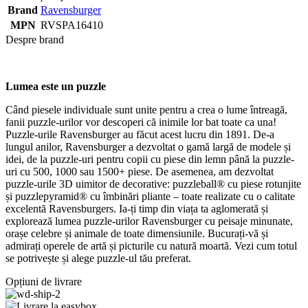
Brand
Ravensburger
MPN
RVSPA16410
Despre brand
Lumea este un puzzle
Când piesele individuale sunt unite pentru a crea o lume întreagă,
fanii puzzle-urilor vor descoperi că inimile lor bat toate ca una!
Puzzle-urile Ravensburger au făcut acest lucru din 1891. De-a
lungul anilor, Ravensburger a dezvoltat o gamă largă de modele și
idei, de la puzzle-uri pentru copii cu piese din lemn până la puzzle-
uri cu 500, 1000 sau 1500+ piese. De asemenea, am dezvoltat
puzzle-urile 3D uimitor de decorative: puzzleball® cu piese rotunjite
și puzzlepyramid® cu îmbinări pliante – toate realizate cu o calitate
excelentă Ravensburgers. Ia-ți timp din viața ta aglomerată și
explorează lumea puzzle-urilor Ravensburger cu peisaje minunate,
orașe celebre și animale de toate dimensiunile. Bucurați-vă și
admirați operele de artă și picturile cu natură moartă. Vezi cum totul
se potrivește și alege puzzle-ul tău preferat.
Opțiuni de livrare