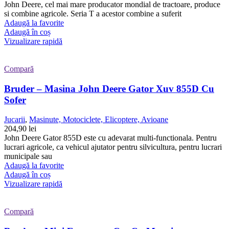
John Deere, cel mai mare producator mondial de tractoare, produce
si combine agricole. Seria T a acestor combine a suferit
Adaugă la favorite
Adaugă în coș
Vizualizare rapidă
Compară
Bruder – Masina John Deere Gator Xuv 855D Cu
Sofer
Jucarii
,
Masinute, Motociclete, Elicoptere, Avioane
204,90
lei
John Deere Gator 855D este cu adevarat multi-functionala. Pentru
lucrari agricole, ca vehicul ajutator pentru silvicultura, pentru lucrari
municipale sau
Adaugă la favorite
Adaugă în coș
Vizualizare rapidă
Compară