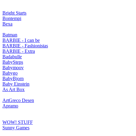
Bright Starts
Bontempi
Bexa
Batman
BARBIE - I can be
BARBIE - Fashionistas
BARBIE - Extra
Badabulle
BabySteps
Babymoov
Babygo
BabyBjorn
Baby Einstein
As Art Box
ArtGreco Desen
Apramo
WOW! STUFF
Sunny Games