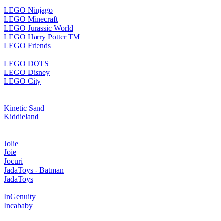
LEGO Ninjago
LEGO Minecraft
LEGO Jurassic World
LEGO Harry Potter TM
LEGO Friends
LEGO DOTS
LEGO Disney
LEGO City
Kinetic Sand
Kiddieland
Jolie
Joie
Jocuri
JadaToys - Batman
JadaToys
InGenuity
Incababy