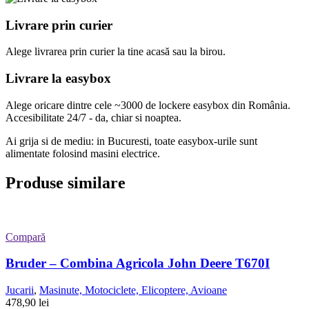
Livrare prin curier
Alege livrarea prin curier
la
tine
acasă
sau
la
birou.
Livrare la easybox
Alege oricare dintre cele ~3000 de lockere easybox din
România
.
Accesibilitate 24/7 - da, chiar si noaptea.
Ai grija si de mediu: in Bucuresti, toate easybox-urile sunt
alimentate folosind masini electrice.
Produse similare
Compară
Bruder – Combina Agricola John Deere T670I
Jucarii
,
Masinute, Motociclete, Elicoptere, Avioane
478,90
lei