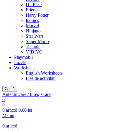
DUPLO
Friends
Harry Potter
Iconics
Marvel
Ninjago
Star Wars
Super Mario
Technic
VIDIYO
Playmobil
Puzzle
Worksheets
English Worksheets
Fise de activitati
Caută
Autentificare / Înregistrare
0
0
0
articol
0,00
lei
Meniu
0
articol