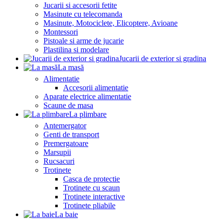
Jucarii si accesorii fetite
Masinute cu telecomanda
Masinute, Motociclete, Elicoptere, Avioane
Montessori
Pistoale si arme de jucarie
Plastilina si modelare
Jucarii de exterior si gradina
La masă
Alimentatie
Accesorii alimentatie
Aparate electrice alimentatie
Scaune de masa
La plimbare
Antemergator
Genti de transport
Premergatoare
Marsupii
Rucsacuri
Trotinete
Casca de protectie
Trotinete cu scaun
Trotinete interactive
Trotinete pliabile
La baie