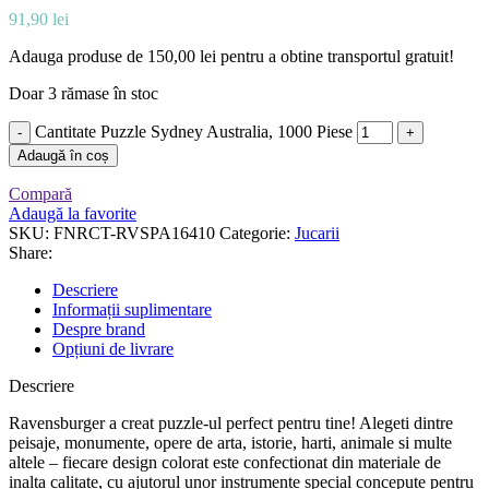
91,90
lei
Adauga produse de
150,00
lei
pentru a obtine transportul gratuit!
Doar 3 rămase în stoc
Cantitate Puzzle Sydney Australia, 1000 Piese
Adaugă în coș
Compară
Adaugă la favorite
SKU:
FNRCT-RVSPA16410
Categorie:
Jucarii
Share:
Descriere
Informații suplimentare
Despre brand
Opțiuni de livrare
Descriere
Ravensburger a creat puzzle-ul perfect pentru tine! Alegeti dintre
peisaje, monumente, opere de arta, istorie, harti, animale si multe
altele – fiecare design colorat este confectionat din materiale de
inalta calitate, cu ajutorul unor instrumente special concepute pentru