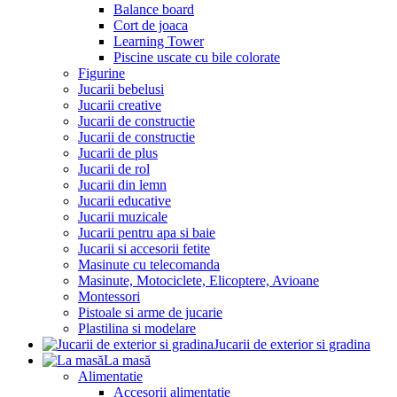
Balance board
Cort de joaca
Learning Tower
Piscine uscate cu bile colorate
Figurine
Jucarii bebelusi
Jucarii creative
Jucarii de constructie
Jucarii de constructie
Jucarii de plus
Jucarii de rol
Jucarii din lemn
Jucarii educative
Jucarii muzicale
Jucarii pentru apa si baie
Jucarii si accesorii fetite
Masinute cu telecomanda
Masinute, Motociclete, Elicoptere, Avioane
Montessori
Pistoale si arme de jucarie
Plastilina si modelare
Jucarii de exterior si gradina
La masă
Alimentatie
Accesorii alimentatie