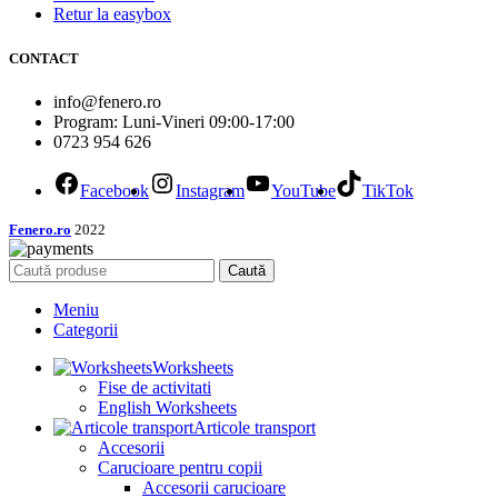
Retur la easybox
CONTACT
info@fenero.ro
Program: Luni-Vineri 09:00-17:00
0723 954 626
Facebook
Instagram
YouTube
TikTok
Fenero.ro
2022
Caută
Meniu
Categorii
Worksheets
Fise de activitati
English Worksheets
Articole transport
Accesorii
Carucioare pentru copii
Accesorii carucioare