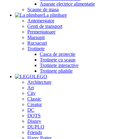
Aparate electrice alimentatie
Scaune de masa
La plimbare
Antemergator
Genti de transport
Premergatoare
Marsupii
Rucsacuri
Trotinete
Casca de protectie
Trotinete cu scaun
Trotinete interactive
Trotinete pliabile
LEGO
Architecture
Art
City
Classic
Creator
DC
DOTS
Disney
DUPLO
Friends
Harry Potter