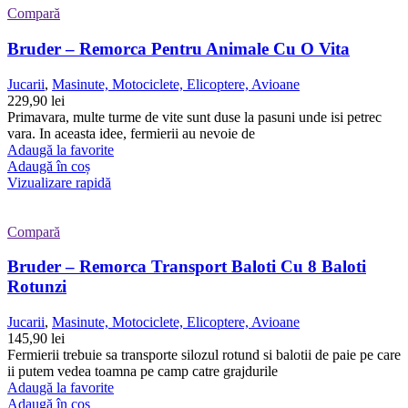
Compară
Bruder – Remorca Pentru Animale Cu O Vita
Jucarii
,
Masinute, Motociclete, Elicoptere, Avioane
229,90
lei
Primavara, multe turme de vite sunt duse la pasuni unde isi petrec
vara. In aceasta idee, fermierii au nevoie de
Adaugă la favorite
Adaugă în coș
Vizualizare rapidă
Compară
Bruder – Remorca Transport Baloti Cu 8 Baloti
Rotunzi
Jucarii
,
Masinute, Motociclete, Elicoptere, Avioane
145,90
lei
Fermierii trebuie sa transporte silozul rotund si balotii de paie pe care
ii putem vedea toamna pe camp catre grajdurile
Adaugă la favorite
Adaugă în coș