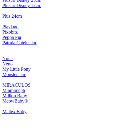
Plusuri Disney 25cm
Plusuri Disney 17cm
Plus 24cm
Playland
Pixobitz
Peppa Pig
Patrula Catelusilor
Nuna
Neno
My Little Pony
Monster Jam
MIRACULOS
Minmimcph
Million Baby
MeowBaby®
Maltex Baby