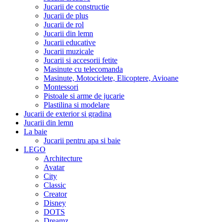
Jucarii de constructie
Jucarii de plus
Jucarii de rol
Jucarii din lemn
Jucarii educative
Jucarii muzicale
Jucarii si accesorii fetite
Masinute cu telecomanda
Masinute, Motociclete, Elicoptere, Avioane
Montessori
Pistoale si arme de jucarie
Plastilina si modelare
Jucarii de exterior si gradina
Jucarii din lemn
La baie
Jucarii pentru apa si baie
LEGO
Architecture
Avatar
City
Classic
Creator
Disney
DOTS
Dreamz