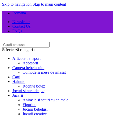
Skip to navigation
Skip to main content
Romana
Newsletter
Contact Us
FAQs
Selectează categoria
Articole transport
Accesorii
Camera bebelusului
Comode si mese de infasat
Carti
Hainute
Rochite botez
Jocuri si carti de joc
Jucarii
Animale si seturi cu animale
Figurine
Jucarii bebelusi
Jucarii creative