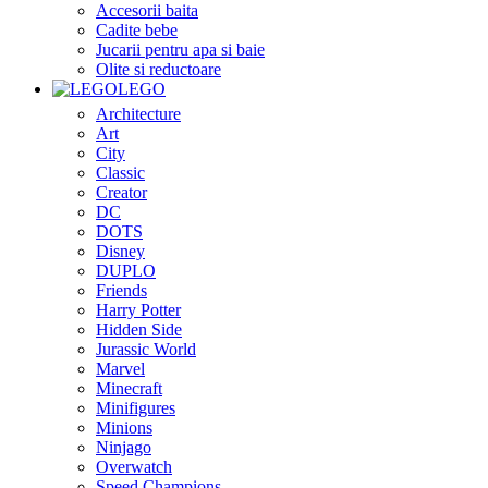
Accesorii baita
Cadite bebe
Jucarii pentru apa si baie
Olite si reductoare
LEGO
Architecture
Art
City
Classic
Creator
DC
DOTS
Disney
DUPLO
Friends
Harry Potter
Hidden Side
Jurassic World
Marvel
Minecraft
Minifigures
Minions
Ninjago
Overwatch
Speed Champions