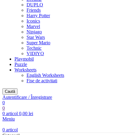
DUPLO
Friends
Harry Potter
Iconics
Marvel
Ninjago
Star Wars
Super Mario
Technic
VIDIYO
Playmobil
Puzzle
Worksheets
English Worksheets
Fise de activitati
Caută
Autentificare / Înregistrare
0
0
0
articol
0,00
lei
Meniu
0
articol