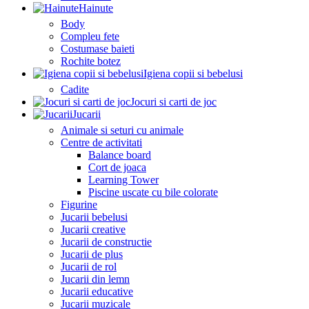
Hainute
Body
Compleu fete
Costumase baieti
Rochite botez
Igiena copii si bebelusi
Cadite
Jocuri si carti de joc
Jucarii
Animale si seturi cu animale
Centre de activitati
Balance board
Cort de joaca
Learning Tower
Piscine uscate cu bile colorate
Figurine
Jucarii bebelusi
Jucarii creative
Jucarii de constructie
Jucarii de plus
Jucarii de rol
Jucarii din lemn
Jucarii educative
Jucarii muzicale