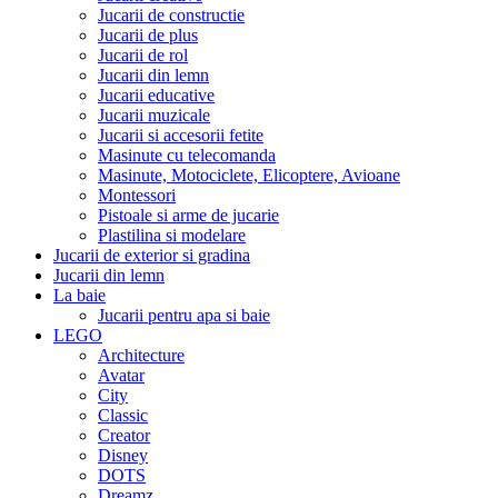
Jucarii de constructie
Jucarii de plus
Jucarii de rol
Jucarii din lemn
Jucarii educative
Jucarii muzicale
Jucarii si accesorii fetite
Masinute cu telecomanda
Masinute, Motociclete, Elicoptere, Avioane
Montessori
Pistoale si arme de jucarie
Plastilina si modelare
Jucarii de exterior si gradina
Jucarii din lemn
La baie
Jucarii pentru apa si baie
LEGO
Architecture
Avatar
City
Classic
Creator
Disney
DOTS
Dreamz