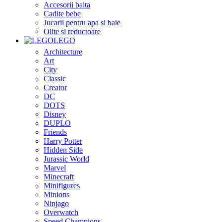
Accesorii baita
Cadite bebe
Jucarii pentru apa si baie
Olite si reductoare
LEGO
Architecture
Art
City
Classic
Creator
DC
DOTS
Disney
DUPLO
Friends
Harry Potter
Hidden Side
Jurassic World
Marvel
Minecraft
Minifigures
Minions
Ninjago
Overwatch
Speed Champions