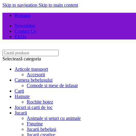
Skip to navigation
Skip to main content
Romana
Newsletter
Contact Us
FAQs
Selectează categoria
Articole transport
Accesorii
Camera bebelusului
Comode si mese de infasat
Carti
Hainute
Rochite botez
Jocuri si carti de joc
Jucarii
Animale si seturi cu animale
Figurine
Jucarii bebelusi
Jucarii creative