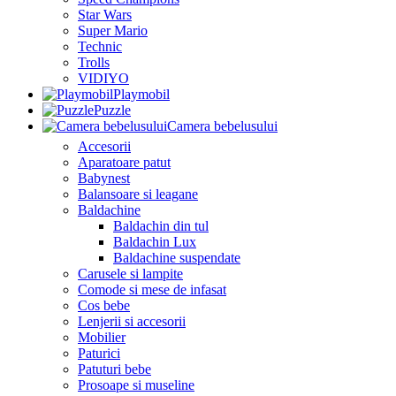
Star Wars
Super Mario
Technic
Trolls
VIDIYO
Playmobil
Puzzle
Camera bebelusului
Accesorii
Aparatoare patut
Babynest
Balansoare si leagane
Baldachine
Baldachin din tul
Baldachin Lux
Baldachine suspendate
Carusele si lampite
Comode si mese de infasat
Cos bebe
Lenjerii si accesorii
Mobilier
Paturici
Patuturi bebe
Prosoape si museline