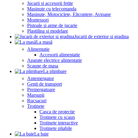
Jucarii si accesorii fetite
Masinute cu telecomanda
Masinute, Motociclete, Elicoptere, Avioane
Montessori
Pistoale si arme de jucarie
Plastilina si modelare
Jucarii de exterior si gradina
La masă
Alimentatie
Accesorii alimentatie
Aparate electrice alimentatie
Scaune de masa
La plimbare
Antemergator
Genti de transport
Premergatoare
Marsupii
Rucsacuri
Trotinete
Casca de protectie
Trotinete cu scaun
Trotinete interactive
Trotinete pliabile
La baie