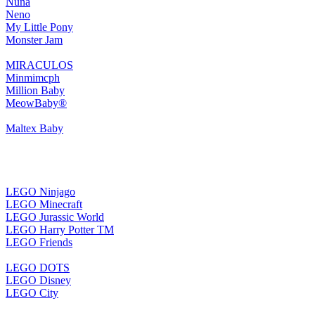
Nuna
Neno
My Little Pony
Monster Jam
MIRACULOS
Minmimcph
Million Baby
MeowBaby®
Maltex Baby
LEGO Ninjago
LEGO Minecraft
LEGO Jurassic World
LEGO Harry Potter TM
LEGO Friends
LEGO DOTS
LEGO Disney
LEGO City