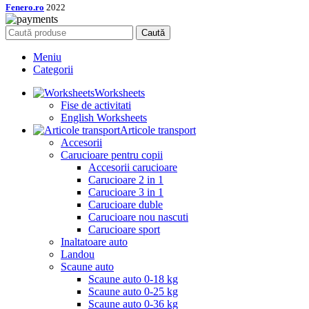
Fenero.ro
2022
Caută
Meniu
Categorii
Worksheets
Fise de activitati
English Worksheets
Articole transport
Accesorii
Carucioare pentru copii
Accesorii carucioare
Carucioare 2 in 1
Carucioare 3 in 1
Carucioare duble
Carucioare nou nascuti
Carucioare sport
Inaltatoare auto
Landou
Scaune auto
Scaune auto 0-18 kg
Scaune auto 0-25 kg
Scaune auto 0-36 kg