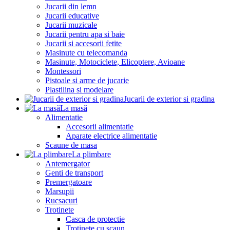
Jucarii din lemn
Jucarii educative
Jucarii muzicale
Jucarii pentru apa si baie
Jucarii si accesorii fetite
Masinute cu telecomanda
Masinute, Motociclete, Elicoptere, Avioane
Montessori
Pistoale si arme de jucarie
Plastilina si modelare
Jucarii de exterior si gradina
La masă
Alimentatie
Accesorii alimentatie
Aparate electrice alimentatie
Scaune de masa
La plimbare
Antemergator
Genti de transport
Premergatoare
Marsupii
Rucsacuri
Trotinete
Casca de protectie
Trotinete cu scaun