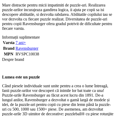
Mare distractie pentru micii impatimiti de puzzle-uri. Realizarea
puzzle-urilor incurajeaza gandirea logica, ii ajuta pe copii sa isi
descopere abilitatile, si dezvolta rabdarea. Abilitatile copilului tau se
vor dezvolta cu fiecare puzzle realizat. Diversitatea de puzzle-uri
pentru copii Ravensburger ofera gradul potrivit de dificultate pentru
fiecare varsta.
Informații suplimentare
Varsta
7 ani+
Brand
Ravensburger
MPN
RVSPC10038
Despre brand
Lumea este un puzzle
Când piesele individuale sunt unite pentru a crea o lume întreagă,
fanii puzzle-urilor vor descoperi că inimile lor bat toate ca una!
Puzzle-urile Ravensburger au făcut acest lucru din 1891. De-a
lungul anilor, Ravensburger a dezvoltat o gamă largă de modele și
idei, de la puzzle-uri pentru copii cu piese din lemn până la puzzle-
uri cu 500, 1000 sau 1500+ piese. De asemenea, am dezvoltat
puzzle-urile 3D uimitor de decorative: puzzleball® cu piese rotunjite