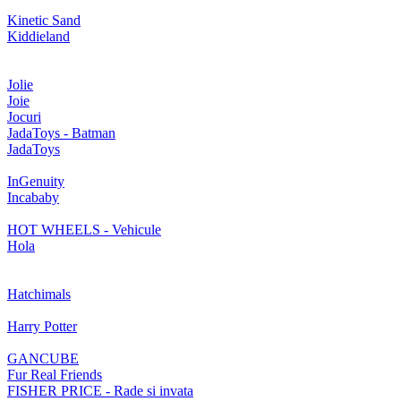
Kinetic Sand
Kiddieland
Jolie
Joie
Jocuri
JadaToys - Batman
JadaToys
InGenuity
Incababy
HOT WHEELS - Vehicule
Hola
Hatchimals
Harry Potter
GANCUBE
Fur Real Friends
FISHER PRICE - Rade si invata