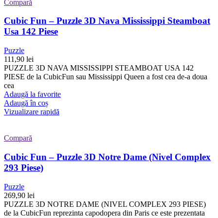
Compară
Cubic Fun – Puzzle 3D Nava Mississippi Steamboat
Usa 142 Piese
Puzzle
111,90
lei
PUZZLE 3D NAVA MISSISSIPPI STEAMBOAT USA 142
PIESE de la CubicFun sau Mississippi Queen a fost cea de-a doua
cea
Adaugă la favorite
Adaugă în coș
Vizualizare rapidă
Compară
Cubic Fun – Puzzle 3D Notre Dame (Nivel Complex
293 Piese)
Puzzle
269,90
lei
PUZZLE 3D NOTRE DAME (NIVEL COMPLEX 293 PIESE)
de la CubicFun reprezinta capodopera din Paris ce este prezentata