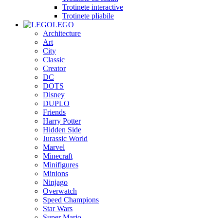
Trotinete interactive
Trotinete pliabile
LEGO
Architecture
Art
City
Classic
Creator
DC
DOTS
Disney
DUPLO
Friends
Harry Potter
Hidden Side
Jurassic World
Marvel
Minecraft
Minifigures
Minions
Ninjago
Overwatch
Speed Champions
Star Wars
Super Mario