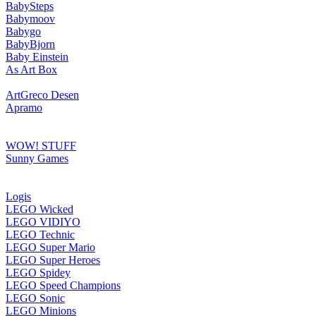
BabySteps
Babymoov
Babygo
BabyBjorn
Baby Einstein
As Art Box
ArtGreco Desen
Apramo
WOW! STUFF
Sunny Games
Logis
LEGO Wicked
LEGO VIDIYO
LEGO Technic
LEGO Super Mario
LEGO Super Heroes
LEGO Spidey
LEGO Speed Champions
LEGO Sonic
LEGO Minions