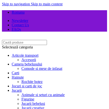
Skip to navigation
Skip to main content
Romana
Newsletter
Contact Us
FAQs
Selectează categoria
Articole transport
Accesorii
Camera bebelusului
Comode si mese de infasat
Carti
Hainute
Rochite botez
Jocuri si carti de joc
Jucarii
Animale si seturi cu animale
Figurine
Jucarii bebelusi
Jucarii creative