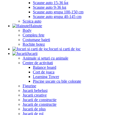
Scaune auto 15-36 kg
Scaune auto 9-36 kg
Scaune auto grupa 100-150 cm
Scaune auto grupa 40-145 cm
Scoica auto
Hainute
Body
Compleu fete
Costumase baieti
Rochite botez
Jocuri si carti de joc
Jucarii
Animale si seturi cu animale
Centre de activitati
Balance board
Cort de joaca
Learning Tower
Piscine uscate cu bile colorate
Figurine
Jucarii bebelusi
Jucarii creative
Jucarii de constructie
Jucarii de constructie
Jucarii de plus
Jucarii de rol