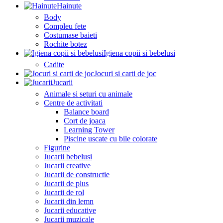
Hainute
Body
Compleu fete
Costumase baieti
Rochite botez
Igiena copii si bebelusi
Cadite
Jocuri si carti de joc
Jucarii
Animale si seturi cu animale
Centre de activitati
Balance board
Cort de joaca
Learning Tower
Piscine uscate cu bile colorate
Figurine
Jucarii bebelusi
Jucarii creative
Jucarii de constructie
Jucarii de plus
Jucarii de rol
Jucarii din lemn
Jucarii educative
Jucarii muzicale