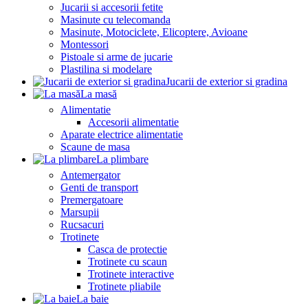
Jucarii si accesorii fetite
Masinute cu telecomanda
Masinute, Motociclete, Elicoptere, Avioane
Montessori
Pistoale si arme de jucarie
Plastilina si modelare
Jucarii de exterior si gradina
La masă
Alimentatie
Accesorii alimentatie
Aparate electrice alimentatie
Scaune de masa
La plimbare
Antemergator
Genti de transport
Premergatoare
Marsupii
Rucsacuri
Trotinete
Casca de protectie
Trotinete cu scaun
Trotinete interactive
Trotinete pliabile
La baie