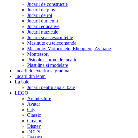
Jucarii de constructie
Jucarii de plus
Jucarii de rol
Jucarii din lemn
Jucarii educative
Jucarii muzicale
Jucarii si accesorii fetite
Masinute cu telecomanda
Masinute, Motociclete, Elicoptere, Avioane
Montessori
Pistoale si arme de jucarie
Plastilina si modelare
Jucarii de exterior si gradina
Jucarii din lemn
La baie
Jucarii pentru apa si baie
LEGO
Architecture
Avatar
City
Classic
Creator
Disney
DOTS
Dreamz