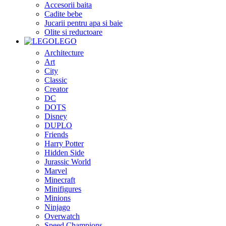
Accesorii baita
Cadite bebe
Jucarii pentru apa si baie
Olite si reductoare
LEGO
Architecture
Art
City
Classic
Creator
DC
DOTS
Disney
DUPLO
Friends
Harry Potter
Hidden Side
Jurassic World
Marvel
Minecraft
Minifigures
Minions
Ninjago
Overwatch
Speed Champions