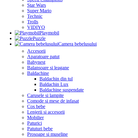
Star Wars
Super Mario
Technic
Trolls
VIDIYO
Playmobil
Puzzle
Camera bebelusului
Accesorii
Aparatoare patut
Babynest
Balansoare si leagane
Baldachine
Baldachin din tul
Baldachin Lux
Baldachine suspendate
Carusele si lampite
Comode si mese de infasat
Cos bebe
Lenjerii si accesorii
Mobilier
Paturici
Patuturi bebe
Prosoape si museline