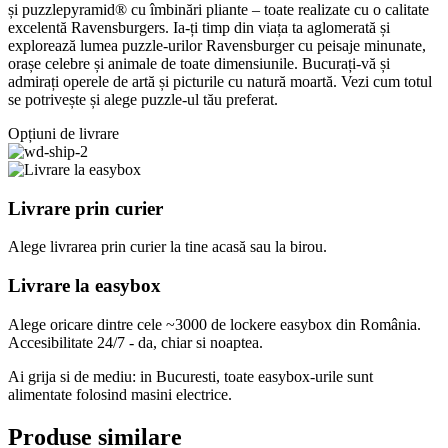
și puzzlepyramid® cu îmbinări pliante – toate realizate cu o calitate
excelentă Ravensburgers. Ia-ți timp din viața ta aglomerată și
explorează lumea puzzle-urilor Ravensburger cu peisaje minunate,
orașe celebre și animale de toate dimensiunile. Bucurați-vă și
admirați operele de artă și picturile cu natură moartă. Vezi cum totul
se potrivește și alege puzzle-ul tău preferat.
Opțiuni de livrare
Livrare prin curier
Alege livrarea prin curier
la
tine
acasă
sau
la
birou.
Livrare la easybox
Alege oricare dintre cele ~3000 de lockere easybox din
România
.
Accesibilitate 24/7 - da, chiar si noaptea.
Ai grija si de mediu: in Bucuresti, toate easybox-urile sunt
alimentate folosind masini electrice.
Produse similare