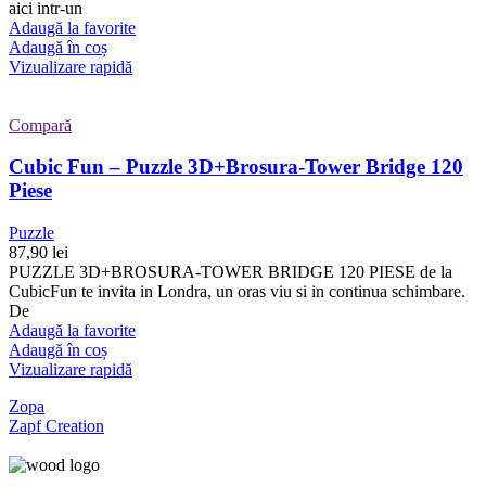
aici intr-un
Adaugă la favorite
Adaugă în coș
Vizualizare rapidă
Compară
Cubic Fun – Puzzle 3D+Brosura-Tower Bridge 120
Piese
Puzzle
87,90
lei
PUZZLE 3D+BROSURA-TOWER BRIDGE 120 PIESE de la
CubicFun te invita in Londra, un oras viu si in continua schimbare.
De
Adaugă la favorite
Adaugă în coș
Vizualizare rapidă
Zopa
Zapf Creation