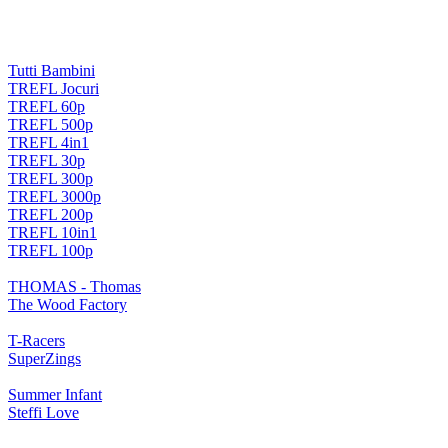
Tutti Bambini
TREFL Jocuri
TREFL 60p
TREFL 500p
TREFL 4in1
TREFL 30p
TREFL 300p
TREFL 3000p
TREFL 200p
TREFL 10in1
TREFL 100p
THOMAS - Thomas
The Wood Factory
T-Racers
SuperZings
Summer Infant
Steffi Love