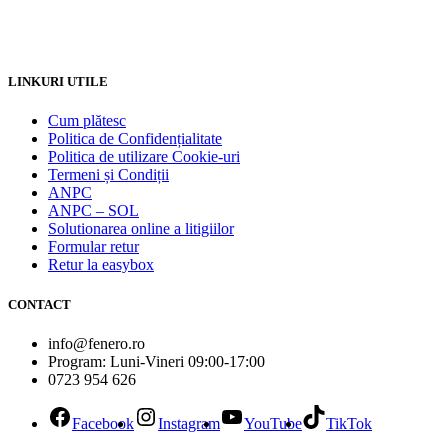
LINKURI UTILE
Cum plătesc
Politica de Confidențialitate
Politica de utilizare Cookie-uri
Termeni și Condiții
ANPC
ANPC – SOL
Solutionarea online a litigiilor
Formular retur
Retur la easybox
CONTACT
info@fenero.ro
Program: Luni-Vineri 09:00-17:00
0723 954 626
Facebook
Instagram
YouTube
TikTok