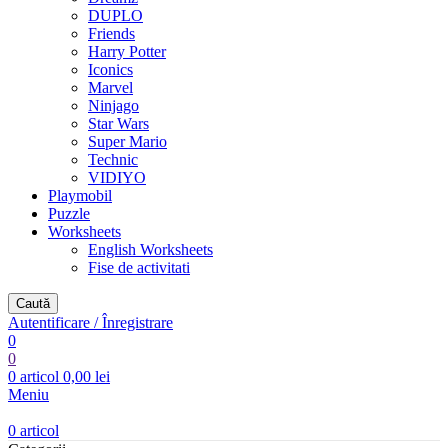
DUPLO
Friends
Harry Potter
Iconics
Marvel
Ninjago
Star Wars
Super Mario
Technic
VIDIYO
Playmobil
Puzzle
Worksheets
English Worksheets
Fise de activitati
Caută
Autentificare / Înregistrare
0
0
0
articol
0,00
lei
Meniu
0
articol