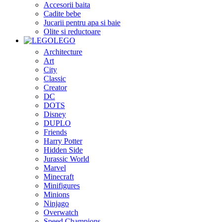
Accesorii baita
Cadite bebe
Jucarii pentru apa si baie
Olite si reductoare
LEGO
Architecture
Art
City
Classic
Creator
DC
DOTS
Disney
DUPLO
Friends
Harry Potter
Hidden Side
Jurassic World
Marvel
Minecraft
Minifigures
Minions
Ninjago
Overwatch
Speed Champions