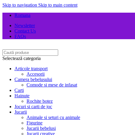
Skip to navigation
Skip to main content
Romana
Newsletter
Contact Us
FAQs
Selectează categoria
Articole transport
Accesorii
Camera bebelusului
Comode si mese de infasat
Carti
Hainute
Rochite botez
Jocuri si carti de joc
Jucarii
Animale si seturi cu animale
Figurine
Jucarii bebelusi
Jucarii creative