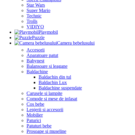
Star Wars
Super Mario
Technic
Trolls
VIDIYO
Playmobil
Puzzle
Camera bebelusului
Accesorii
Aparatoare patut
Babynest
Balansoare si leagane
Baldachine
Baldachin din tul
Baldachin Lux
Baldachine suspendate
Carusele si lampite
Comode si mese de infasat
Cos bebe
Lenjerii si accesorii
Mobilier
Paturici
Patuturi bebe
Prosoape si museline