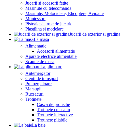
Jucarii si accesorii fetite
Masinute cu telecomanda
Masinute, Motociclete, Elicoptere, Avioane
Montessori
Pistoale si arme de jucarie
Plastilina si modelare
Jucarii de exterior si gradina
La masă
Alimentatie
Accesorii alimentatie
Aparate electrice alimentatie
Scaune de masa
La plimbare
Antemergator
Genti de transport
Premergatoare
Marsupii
Rucsacuri
Trotinete
Casca de protectie
Trotinete cu scaun
Trotinete interactive
Trotinete pliabile
La baie