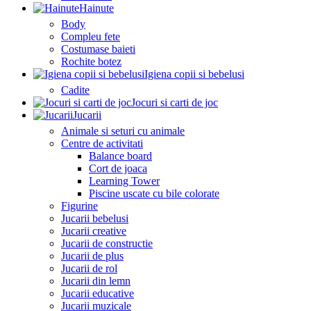
Hainute
Body
Compleu fete
Costumase baieti
Rochite botez
Igiena copii si bebelusi
Cadite
Jocuri si carti de joc
Jucarii
Animale si seturi cu animale
Centre de activitati
Balance board
Cort de joaca
Learning Tower
Piscine uscate cu bile colorate
Figurine
Jucarii bebelusi
Jucarii creative
Jucarii de constructie
Jucarii de plus
Jucarii de rol
Jucarii din lemn
Jucarii educative
Jucarii muzicale