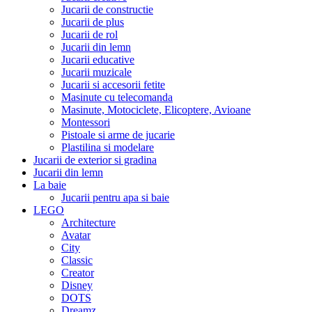
Jucarii de constructie
Jucarii de plus
Jucarii de rol
Jucarii din lemn
Jucarii educative
Jucarii muzicale
Jucarii si accesorii fetite
Masinute cu telecomanda
Masinute, Motociclete, Elicoptere, Avioane
Montessori
Pistoale si arme de jucarie
Plastilina si modelare
Jucarii de exterior si gradina
Jucarii din lemn
La baie
Jucarii pentru apa si baie
LEGO
Architecture
Avatar
City
Classic
Creator
Disney
DOTS
Dreamz