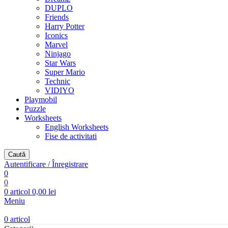
DUPLO
Friends
Harry Potter
Iconics
Marvel
Ninjago
Star Wars
Super Mario
Technic
VIDIYO
Playmobil
Puzzle
Worksheets
English Worksheets
Fise de activitati
Caută
Autentificare / Înregistrare
0
0
0
articol
0,00
lei
Meniu
0
articol