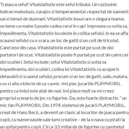
Traiasca seful! Vitalstatistix este seful tribului. Un razboinic
batran maiestuos, curajos si temperamental, respectat de oamenii
sai si temut de dusmani. Vitalstatistix insusi are o singura teama:
se teme ca maine ii poate cadea cerul in cap! Impreuna cu sotia sa,
Impedimenta, Vitalstatistix locuieste in coliba sefului. In ea se afla
scaunul sefului cu o scara, un loc de gatit si un colt de tricotat.
Cand iese din casa, Vitalstatistix este purtat pe scut de doi
purtatori de scut. Vitalstatistix poate fi purtat pe scut de catre cei
doi scutieri. Setul include: seful Vitalstatistix si sotia sa
Impedimenta, doi scutieri, coliba lui Vitalstatistix cu acoperis
detasabil si scaunul sefului, precum si un loc de gatit, oale, matura,
cos si alte obiecte de uz casnic. Imi plac jucariile PLAYMOBIL
pentru ca totul este atat de real. Imi place mult sa-mi creez
propriul scenariu de joc cu figurine. Da, este foarte distractiv. ” un
mic fan PLAYMOBIL Din 1974, sistemul de jucarii PLAYMOBIL,
creat de Hans Beck, a devenit un clasic al locurilor de joaca pentru
copii, cu numeroasele sale lumi creative – de la o nava cu pirati la
un spital pentru copii. Circa 3,5 miliarde de figurine cu zambetul