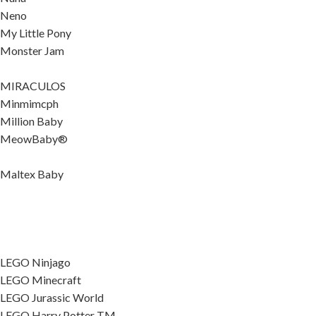
Neno
My Little Pony
Monster Jam
MIRACULOS
Minmimcph
Million Baby
MeowBaby®
Maltex Baby
LEGO Ninjago
LEGO Minecraft
LEGO Jurassic World
LEGO Harry Potter TM