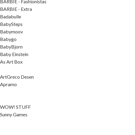
BARBIE - Fashionistas
BARBIE - Extra
Badabulle
BabySteps
Babymoov
Babygo
BabyBjorn
Baby Einstein
As Art Box
ArtGreco Desen
Apramo
WOW! STUFF
Sunny Games