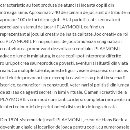
caracteristic au fost produse de atunci si incanta copiii din
intreaga lume. Aproximativ 40 de scenarii de joc sunt distribuite in
aproape 100 de tari de pe glob. Atat parintii, cat si educatorii
apreciaza sistemul de jucarii PLAYMOBIL ca fiind un
reprezentant al jocului creativ de inalta calitate. Joc creativ de rol
cu PLAYMOBIL Principiul unic de joc stimuleaza imaginatia si
creativitatea, promovand dezvoltarea copilului. PLAYMOBIL
aduce o lume in miniatura, in care copiii pot interpreta diferite
roluri, pot crea sau reproduce povesti, aventuri si situatii din viata
reala. Cu multiple talente, aceste figuri vesele depasesc cu succes
tot felul de provocari spre exemplu cavaleri sau pirati in scenarii
istorice, ca muncitori in constructii, veterinari si politisti din lumea
de azi sau ca agenti secreti in lumi virtuale. Oamenii creativi de la
PLAYMOBIL vin in mod constant cu idei si completari noi pentru a
le oferi celor mici de pretutindeni distractie de lunga durata.
Din 1974, sistemul de jucarii PLAYMOBIL, creat de Hans Beck, a
devenit un clasic al locurilor de joaca pentru copii, cu numeroasele