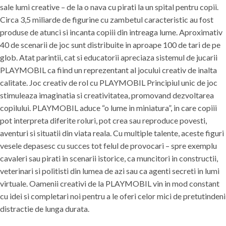
sale lumi creative – de la o nava cu pirati la un spital pentru copii.
Circa 3,5 miliarde de figurine cu zambetul caracteristic au fost
produse de atunci si incanta copiii din intreaga lume. Aproximativ
40 de scenarii de joc sunt distribuite in aproape 100 de tari de pe
glob. Atat parintii, cat si educatorii apreciaza sistemul de jucarii
PLAYMOBIL ca fiind un reprezentant al jocului creativ de inalta
calitate. Joc creativ de rol cu PLAYMOBIL Principiul unic de joc
stimuleaza imaginatia si creativitatea, promovand dezvoltarea
copilului. PLAYMOBIL aduce “o lume in miniatura”, in care copiii
pot interpreta diferite roluri, pot crea sau reproduce povesti,
aventuri si situatii din viata reala. Cu multiple talente, aceste figuri
vesele depasesc cu succes tot felul de provocari – spre exemplu
cavaleri sau pirati in scenarii istorice, ca muncitori in constructii,
veterinari si politisti din lumea de azi sau ca agenti secreti in lumi
virtuale. Oamenii creativi de la PLAYMOBIL vin in mod constant
cu idei si completari noi pentru a le oferi celor mici de pretutindeni
distractie de lunga durata.