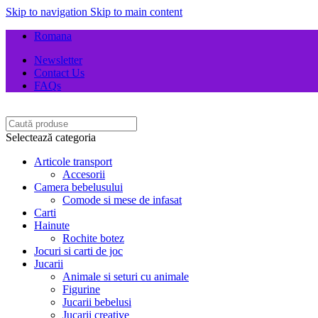
Skip to navigation
Skip to main content
Romana
Newsletter
Contact Us
FAQs
Selectează categoria
Articole transport
Accesorii
Camera bebelusului
Comode si mese de infasat
Carti
Hainute
Rochite botez
Jocuri si carti de joc
Jucarii
Animale si seturi cu animale
Figurine
Jucarii bebelusi
Jucarii creative