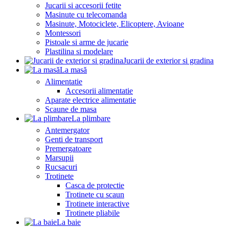
Jucarii si accesorii fetite
Masinute cu telecomanda
Masinute, Motociclete, Elicoptere, Avioane
Montessori
Pistoale si arme de jucarie
Plastilina si modelare
Jucarii de exterior si gradina
La masă
Alimentatie
Accesorii alimentatie
Aparate electrice alimentatie
Scaune de masa
La plimbare
Antemergator
Genti de transport
Premergatoare
Marsupii
Rucsacuri
Trotinete
Casca de protectie
Trotinete cu scaun
Trotinete interactive
Trotinete pliabile
La baie