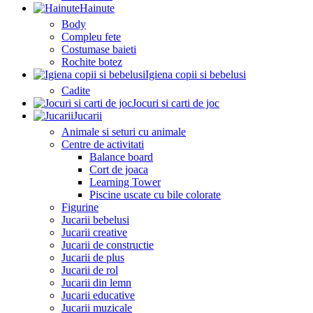
Hainute
Body
Compleu fete
Costumase baieti
Rochite botez
Igiena copii si bebelusi
Cadite
Jocuri si carti de joc
Jucarii
Animale si seturi cu animale
Centre de activitati
Balance board
Cort de joaca
Learning Tower
Piscine uscate cu bile colorate
Figurine
Jucarii bebelusi
Jucarii creative
Jucarii de constructie
Jucarii de plus
Jucarii de rol
Jucarii din lemn
Jucarii educative
Jucarii muzicale