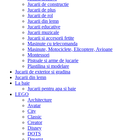
Jucarii de constructie
Jucarii de plus
Jucarii de rol
Jucarii din lemn
Jucarii educative
Jucarii muzicale
Jucarii si accesorii fetite
Masinute cu telecomanda
Masinute, Motociclete, Elicoptere, Avioane
Montessori
Pistoale si arme de jucarie
Plastilina si modelare
Jucarii de exterior si gradina
Jucarii din lemn
La baie
Jucarii pentru apa si baie
LEGO
Architecture
Avatar
City
Classic
Creator
Disney
DOTS
Dreamz