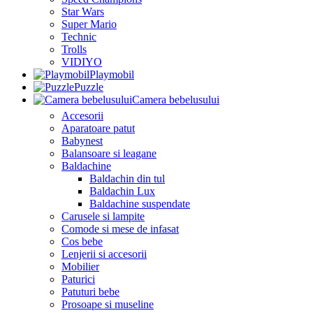
Star Wars
Super Mario
Technic
Trolls
VIDIYO
Playmobil
Puzzle
Camera bebelusului
Accesorii
Aparatoare patut
Babynest
Balansoare si leagane
Baldachine
Baldachin din tul
Baldachin Lux
Baldachine suspendate
Carusele si lampite
Comode si mese de infasat
Cos bebe
Lenjerii si accesorii
Mobilier
Paturici
Patuturi bebe
Prosoape si museline