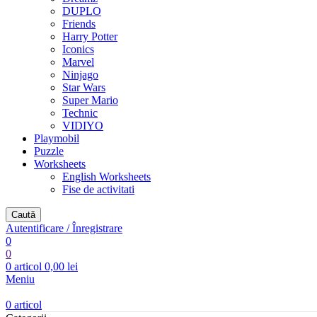
DUPLO
Friends
Harry Potter
Iconics
Marvel
Ninjago
Star Wars
Super Mario
Technic
VIDIYO
Playmobil
Puzzle
Worksheets
English Worksheets
Fise de activitati
Caută
Autentificare / Înregistrare
0
0
0
articol
0,00
lei
Meniu
0
articol