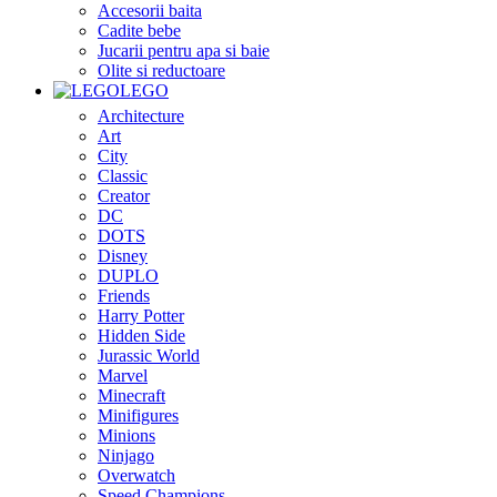
Accesorii baita
Cadite bebe
Jucarii pentru apa si baie
Olite si reductoare
LEGO
Architecture
Art
City
Classic
Creator
DC
DOTS
Disney
DUPLO
Friends
Harry Potter
Hidden Side
Jurassic World
Marvel
Minecraft
Minifigures
Minions
Ninjago
Overwatch
Speed Champions