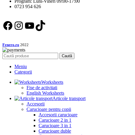
Program: Luni-Vineri 09:00-17:00
0723 954 626
Facebook
Instagram
YouTube
TikTok
Fenero.ro
2022
Caută
Meniu
Categorii
Worksheets
Fise de activitati
English Worksheets
Articole transport
Accesorii
Carucioare pentru copii
Accesorii carucioare
Carucioare 2 in 1
Carucioare 3 in 1
Carucioare duble