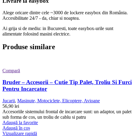
Livrare la easybox
Alege oricare dintre cele ~3000 de lockere easybox din
România
.
Accesibilitate 24/7 - da, chiar si noaptea.
Ai grija si de mediu: in Bucuresti, toate easybox-urile sunt
alimentate folosind masini electrice.
Produse similare
Compară
Bruder – Accesorii – Cutie Tip Palet, Troliu Si Furci
Pentru Incarcator
Jucarii
,
Masinute, Motociclete, Elicoptere, Avioane
56,90
lei
Accesoriile sistemului frontal de incarcare sunt: un adaptor, un palet
sub forma de cos, un troliu de cablu si patru
Adaugă la favorite
Adaugă în coș
Vizualizare rapidă