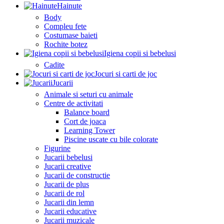
Hainute
Body
Compleu fete
Costumase baieti
Rochite botez
Igiena copii si bebelusi
Cadite
Jocuri si carti de joc
Jucarii
Animale si seturi cu animale
Centre de activitati
Balance board
Cort de joaca
Learning Tower
Piscine uscate cu bile colorate
Figurine
Jucarii bebelusi
Jucarii creative
Jucarii de constructie
Jucarii de plus
Jucarii de rol
Jucarii din lemn
Jucarii educative
Jucarii muzicale