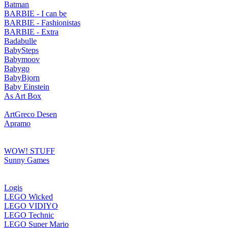
Batman
BARBIE - I can be
BARBIE - Fashionistas
BARBIE - Extra
Badabulle
BabySteps
Babymoov
Babygo
BabyBjorn
Baby Einstein
As Art Box
ArtGreco Desen
Apramo
WOW! STUFF
Sunny Games
Logis
LEGO Wicked
LEGO VIDIYO
LEGO Technic
LEGO Super Mario