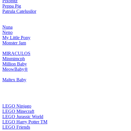
Pixobitz
Peppa Pig
Patrula Catelusilor
Nuna
Neno
My Little Pony
Monster Jam
MIRACULOS
Minmimcph
Million Baby
MeowBaby®
Maltex Baby
LEGO Ninjago
LEGO Minecraft
LEGO Jurassic World
LEGO Harry Potter TM
LEGO Friends