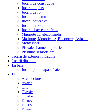
Jucarii de constructie
Jucarii de plus
Jucarii de rol
Jucarii din lemn
Jucarii educative
Jucarii muzicale
Jucarii si accesorii fetite
Masinute cu telecomanda
Masinute, Motociclete, Elicoptere, Avioane
Montessori
Pistoale si arme de jucarie
Plastilina si modelare
Jucarii de exterior si gradina
Jucarii din lemn
La baie
Jucarii pentru apa si baie
LEGO
Architecture
Avatar
City
Classic
Creator
Disney
DOTS
Dreamz