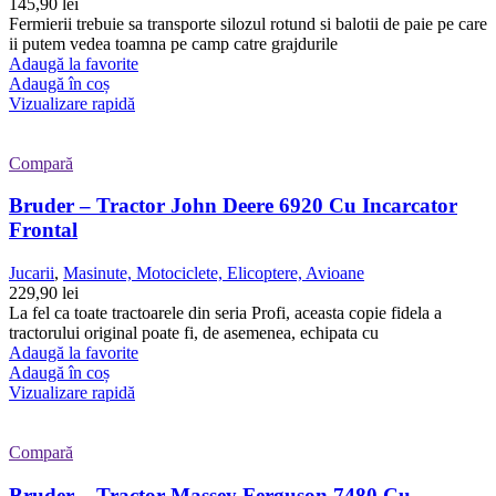
145,90
lei
Fermierii trebuie sa transporte silozul rotund si balotii de paie pe care
ii putem vedea toamna pe camp catre grajdurile
Adaugă la favorite
Adaugă în coș
Vizualizare rapidă
Compară
Bruder – Tractor John Deere 6920 Cu Incarcator
Frontal
Jucarii
,
Masinute, Motociclete, Elicoptere, Avioane
229,90
lei
La fel ca toate tractoarele din seria Profi, aceasta copie fidela a
tractorului original poate fi, de asemenea, echipata cu
Adaugă la favorite
Adaugă în coș
Vizualizare rapidă
Compară
Bruder – Tractor Massey Ferguson 7480 Cu