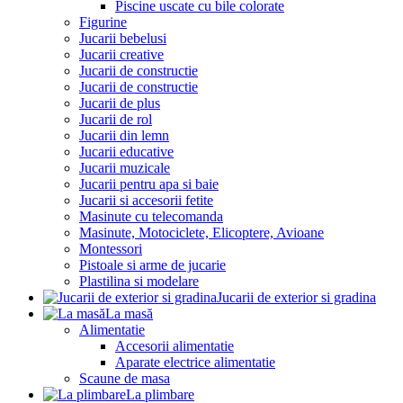
Piscine uscate cu bile colorate
Figurine
Jucarii bebelusi
Jucarii creative
Jucarii de constructie
Jucarii de constructie
Jucarii de plus
Jucarii de rol
Jucarii din lemn
Jucarii educative
Jucarii muzicale
Jucarii pentru apa si baie
Jucarii si accesorii fetite
Masinute cu telecomanda
Masinute, Motociclete, Elicoptere, Avioane
Montessori
Pistoale si arme de jucarie
Plastilina si modelare
Jucarii de exterior si gradina
La masă
Alimentatie
Accesorii alimentatie
Aparate electrice alimentatie
Scaune de masa
La plimbare