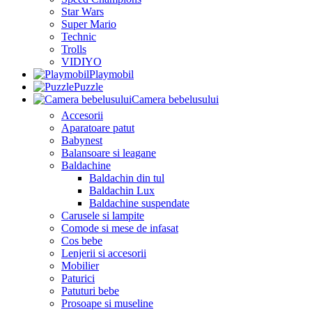
Star Wars
Super Mario
Technic
Trolls
VIDIYO
Playmobil
Puzzle
Camera bebelusului
Accesorii
Aparatoare patut
Babynest
Balansoare si leagane
Baldachine
Baldachin din tul
Baldachin Lux
Baldachine suspendate
Carusele si lampite
Comode si mese de infasat
Cos bebe
Lenjerii si accesorii
Mobilier
Paturici
Patuturi bebe
Prosoape si museline