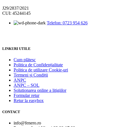
J29/2837/2021
CUI: 45244145
Telefon: 0723 954 626
LINKURI UTILE
Cum plătesc
Politica de Confidențialitate
Politica de utilizare Cookie-uri
Termeni și Condiții
ANPC
ANPC – SOL
Solutionarea online a litigiilor
Formular retur
Retur la easybox
CONTACT
info@fenero.ro