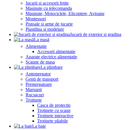
Jucarii si accesorii fetite
Masinute cu telecomanda
Masinute, Motociclete, Elicoptere, Avioane
Montessori
Pistoale si arme de jucarie
Plastilina si modelare
Jucarii de exterior si gradina
La masă
Alimentatie
Accesorii alimentatie
Aparate electrice alimentatie
Scaune de masa
La plimbare
Antemergator
Genti de transport
Premergatoare
Marsupii
Rucsacuri
Trotinete
Casca de protectie
Trotinete cu scaun
Trotinete interactive
Trotinete pliabile
La baie