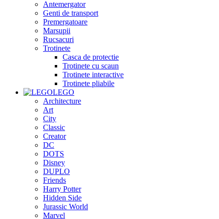
Antemergator
Genti de transport
Premergatoare
Marsupii
Rucsacuri
Trotinete
Casca de protectie
Trotinete cu scaun
Trotinete interactive
Trotinete pliabile
LEGO
Architecture
Art
City
Classic
Creator
DC
DOTS
Disney
DUPLO
Friends
Harry Potter
Hidden Side
Jurassic World
Marvel