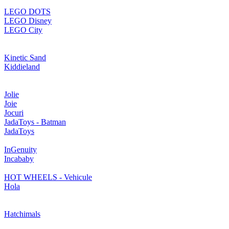
LEGO DOTS
LEGO Disney
LEGO City
Kinetic Sand
Kiddieland
Jolie
Joie
Jocuri
JadaToys - Batman
JadaToys
InGenuity
Incababy
HOT WHEELS - Vehicule
Hola
Hatchimals