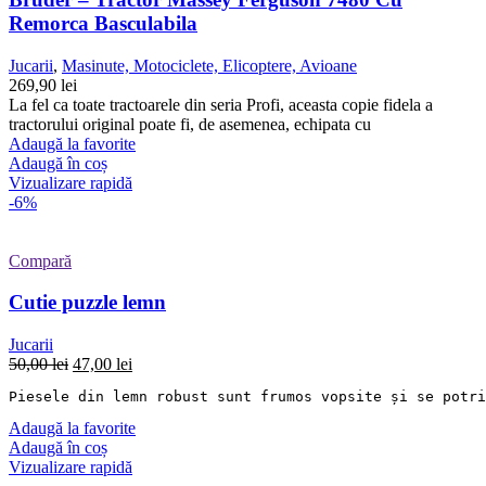
Remorca Basculabila
Jucarii
,
Masinute, Motociclete, Elicoptere, Avioane
269,90
lei
La fel ca toate tractoarele din seria Profi, aceasta copie fidela a
tractorului original poate fi, de asemenea, echipata cu
Adaugă la favorite
Adaugă în coș
Vizualizare rapidă
-6%
Compară
Cutie puzzle lemn
Jucarii
Prețul
Prețul
50,00
lei
47,00
lei
inițial
curent
Piesele din lemn robust sunt frumos vopsite și se potri
a
este:
fost:
47,00 lei.
Adaugă la favorite
50,00 lei.
Adaugă în coș
Vizualizare rapidă