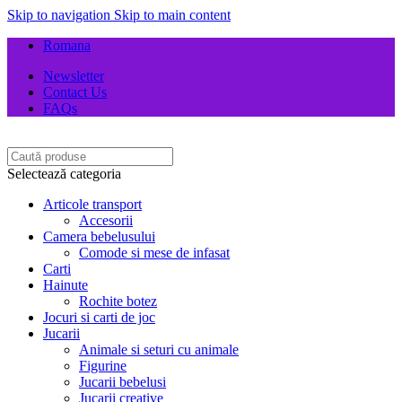
Skip to navigation
Skip to main content
Romana
Newsletter
Contact Us
FAQs
Selectează categoria
Articole transport
Accesorii
Camera bebelusului
Comode si mese de infasat
Carti
Hainute
Rochite botez
Jocuri si carti de joc
Jucarii
Animale si seturi cu animale
Figurine
Jucarii bebelusi
Jucarii creative