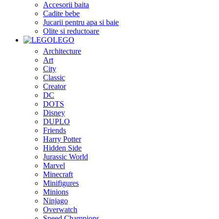
Accesorii baita
Cadite bebe
Jucarii pentru apa si baie
Olite si reductoare
LEGO
Architecture
Art
City
Classic
Creator
DC
DOTS
Disney
DUPLO
Friends
Harry Potter
Hidden Side
Jurassic World
Marvel
Minecraft
Minifigures
Minions
Ninjago
Overwatch
Speed Champions