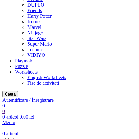
DUPLO
Friends
Harry Potter
Iconics
Marvel
Ninjago
Star Wars
Super Mario
Technic
VIDIYO
Playmobil
Puzzle
Worksheets
English Worksheets
Fise de activitati
Caută
Autentificare / Înregistrare
0
0
0
articol
0,00
lei
Meniu
0
articol