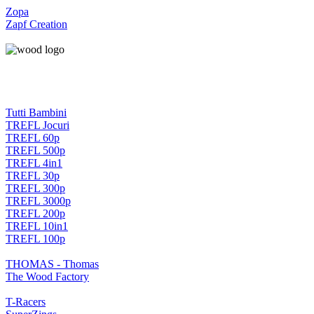
Zopa
Zapf Creation
Tutti Bambini
TREFL Jocuri
TREFL 60p
TREFL 500p
TREFL 4in1
TREFL 30p
TREFL 300p
TREFL 3000p
TREFL 200p
TREFL 10in1
TREFL 100p
THOMAS - Thomas
The Wood Factory
T-Racers