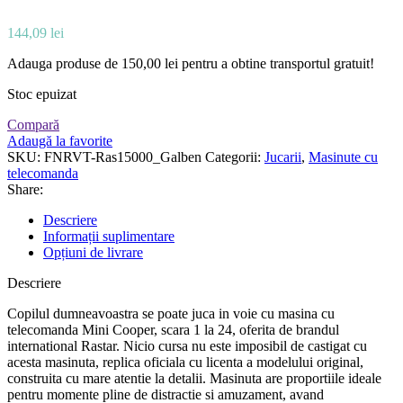
144,09
lei
Adauga produse de
150,00
lei
pentru a obtine transportul gratuit!
Stoc epuizat
Compară
Adaugă la favorite
SKU:
FNRVT-Ras15000_Galben
Categorii:
Jucarii
,
Masinute cu
telecomanda
Share:
Descriere
Informații suplimentare
Opțiuni de livrare
Descriere
Copilul dumneavoastra se poate juca in voie cu masina cu
telecomanda Mini Cooper, scara 1 la 24, oferita de brandul
international Rastar. Nicio cursa nu este imposibil de castigat cu
acesta masinuta, replica oficiala cu licenta a modelului original,
construita cu mare atentie la detalii. Masinuta are proportiile ideale
pentru momente pline de distractie si amuzament, avand