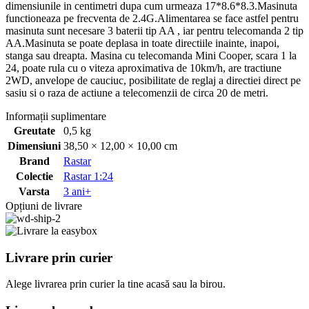
dimensiunile in centimetri dupa cum urmeaza 17*8.6*8.3.Masinuta
functioneaza pe frecventa de 2.4G.Alimentarea se face astfel pentru
masinuta sunt necesare 3 baterii tip AA , iar pentru telecomanda 2 tip
AA.Masinuta se poate deplasa in toate directiile inainte, inapoi,
stanga sau dreapta. Masina cu telecomanda Mini Cooper, scara 1 la
24, poate rula cu o viteza aproximativa de 10km/h, are tractiune
2WD, anvelope de cauciuc, posibilitate de reglaj a directiei direct pe
sasiu si o raza de actiune a telecomenzii de circa 20 de metri.
Informații suplimentare
Greutate
0,5 kg
Dimensiuni
38,50 × 12,00 × 10,00 cm
Brand
Rastar
Colectie
Rastar 1:24
Varsta
3 ani+
Opțiuni de livrare
Livrare prin curier
Alege livrarea prin curier
la
tine
acasă
sau
la
birou.