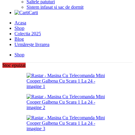
Saltele patuturi
Sistem infasat si sac de dormit
Carti
Acasa
Shop
Colectia 2025
Blog
Urmărește livrarea
Shop
Stoc epuizat