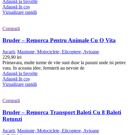
Adaugă la favorite
Adaugă în coș
Vizualizare rapidă
Compară
Bruder – Remorca Pentru Animale Cu O Vita
Jucarii
,
Masinute, Motociclete, Elicoptere, Avioane
229,90
lei
Primavara, multe turme de vite sunt duse la pasuni unde isi petrec
vara. In aceasta idee, fermierii au nevoie de
Adaugă la favorite
Adaugă în coș
Vizualizare rapidă
Compară
Bruder – Remorca Transport Baloti Cu 8 Baloti
Rotunzi
Jucarii
,
Masinute, Motociclete, Elicoptere, Avioane