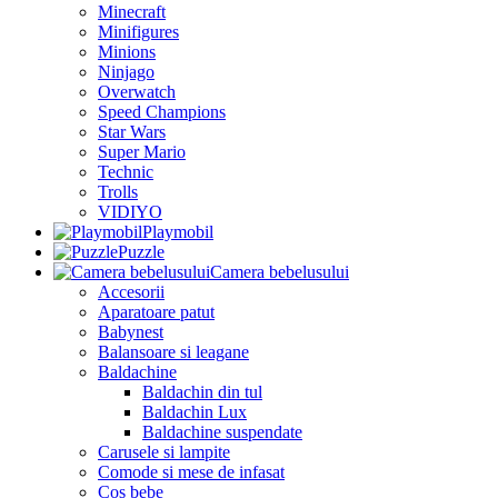
Minecraft
Minifigures
Minions
Ninjago
Overwatch
Speed Champions
Star Wars
Super Mario
Technic
Trolls
VIDIYO
Playmobil
Puzzle
Camera bebelusului
Accesorii
Aparatoare patut
Babynest
Balansoare si leagane
Baldachine
Baldachin din tul
Baldachin Lux
Baldachine suspendate
Carusele si lampite
Comode si mese de infasat
Cos bebe