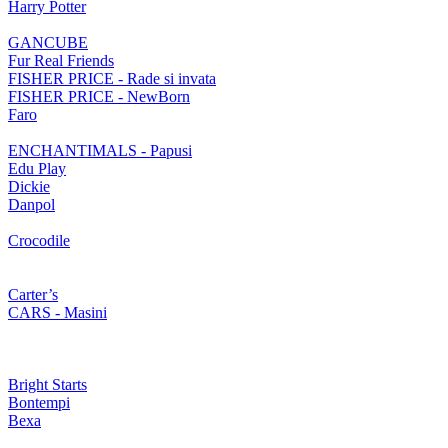
Harry Potter
GANCUBE
Fur Real Friends
FISHER PRICE - Rade si invata
FISHER PRICE - NewBorn
Faro
ENCHANTIMALS - Papusi
Edu Play
Dickie
Danpol
Crocodile
Carter’s
CARS - Masini
Bright Starts
Bontempi
Bexa