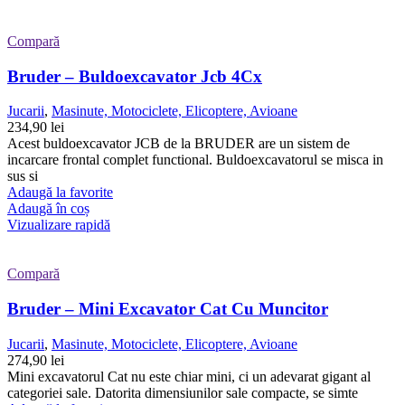
Compară
Bruder – Buldoexcavator Jcb 4Cx
Jucarii
,
Masinute, Motociclete, Elicoptere, Avioane
234,90
lei
Acest buldoexcavator JCB de la BRUDER are un sistem de
incarcare frontal complet functional. Buldoexcavatorul se misca in
sus si
Adaugă la favorite
Adaugă în coș
Vizualizare rapidă
Compară
Bruder – Mini Excavator Cat Cu Muncitor
Jucarii
,
Masinute, Motociclete, Elicoptere, Avioane
274,90
lei
Mini excavatorul Cat nu este chiar mini, ci un adevarat gigant al
categoriei sale. Datorita dimensiunilor sale compacte, se simte