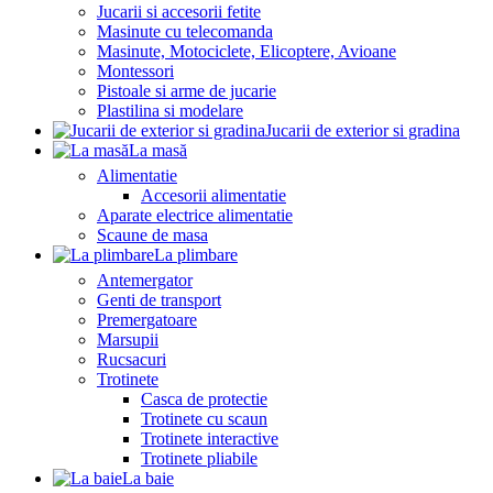
Jucarii si accesorii fetite
Masinute cu telecomanda
Masinute, Motociclete, Elicoptere, Avioane
Montessori
Pistoale si arme de jucarie
Plastilina si modelare
Jucarii de exterior si gradina
La masă
Alimentatie
Accesorii alimentatie
Aparate electrice alimentatie
Scaune de masa
La plimbare
Antemergator
Genti de transport
Premergatoare
Marsupii
Rucsacuri
Trotinete
Casca de protectie
Trotinete cu scaun
Trotinete interactive
Trotinete pliabile
La baie