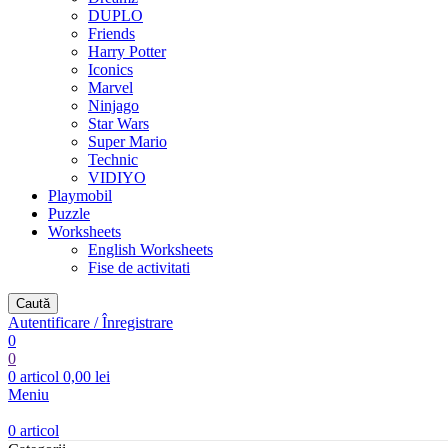
DUPLO
Friends
Harry Potter
Iconics
Marvel
Ninjago
Star Wars
Super Mario
Technic
VIDIYO
Playmobil
Puzzle
Worksheets
English Worksheets
Fise de activitati
Caută
Autentificare / Înregistrare
0
0
0
articol
0,00
lei
Meniu
0
articol