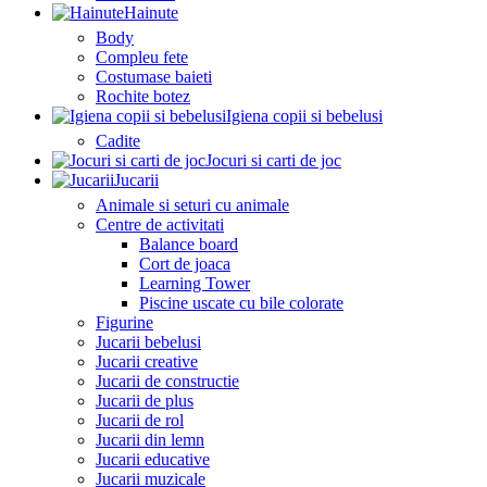
Hainute
Body
Compleu fete
Costumase baieti
Rochite botez
Igiena copii si bebelusi
Cadite
Jocuri si carti de joc
Jucarii
Animale si seturi cu animale
Centre de activitati
Balance board
Cort de joaca
Learning Tower
Piscine uscate cu bile colorate
Figurine
Jucarii bebelusi
Jucarii creative
Jucarii de constructie
Jucarii de plus
Jucarii de rol
Jucarii din lemn
Jucarii educative
Jucarii muzicale