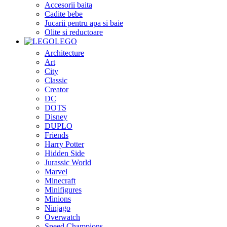
Accesorii baita
Cadite bebe
Jucarii pentru apa si baie
Olite si reductoare
LEGO
Architecture
Art
City
Classic
Creator
DC
DOTS
Disney
DUPLO
Friends
Harry Potter
Hidden Side
Jurassic World
Marvel
Minecraft
Minifigures
Minions
Ninjago
Overwatch
Speed Champions