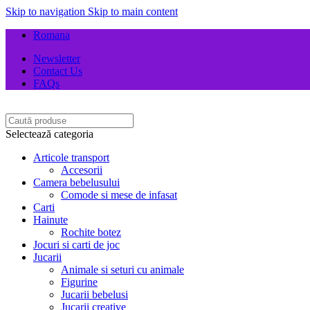
Skip to navigation
Skip to main content
Romana
Newsletter
Contact Us
FAQs
Selectează categoria
Articole transport
Accesorii
Camera bebelusului
Comode si mese de infasat
Carti
Hainute
Rochite botez
Jocuri si carti de joc
Jucarii
Animale si seturi cu animale
Figurine
Jucarii bebelusi
Jucarii creative