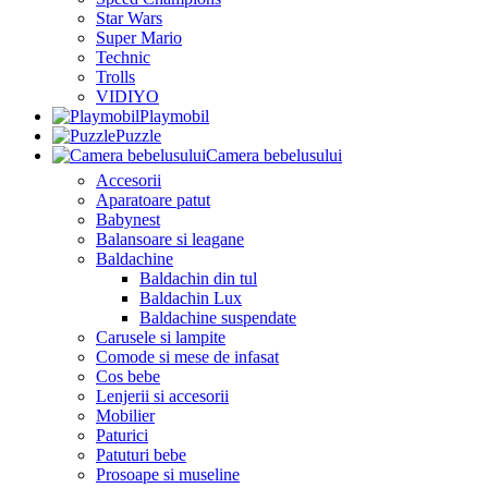
Star Wars
Super Mario
Technic
Trolls
VIDIYO
Playmobil
Puzzle
Camera bebelusului
Accesorii
Aparatoare patut
Babynest
Balansoare si leagane
Baldachine
Baldachin din tul
Baldachin Lux
Baldachine suspendate
Carusele si lampite
Comode si mese de infasat
Cos bebe
Lenjerii si accesorii
Mobilier
Paturici
Patuturi bebe
Prosoape si museline