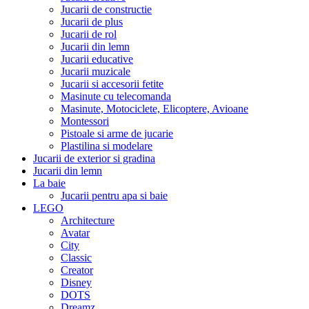
Jucarii de constructie
Jucarii de plus
Jucarii de rol
Jucarii din lemn
Jucarii educative
Jucarii muzicale
Jucarii si accesorii fetite
Masinute cu telecomanda
Masinute, Motociclete, Elicoptere, Avioane
Montessori
Pistoale si arme de jucarie
Plastilina si modelare
Jucarii de exterior si gradina
Jucarii din lemn
La baie
Jucarii pentru apa si baie
LEGO
Architecture
Avatar
City
Classic
Creator
Disney
DOTS
Dreamz