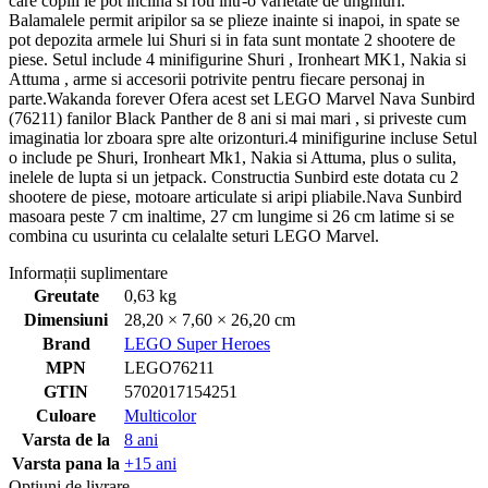
care copiii le pot inclina si roti intr-o varietate de unghiuri.
Balamalele permit aripilor sa se plieze inainte si inapoi, in spate se
pot depozita armele lui Shuri si in fata sunt montate 2 shootere de
piese. Setul include 4 minifigurine Shuri , Ironheart MK1, Nakia si
Attuma , arme si accesorii potrivite pentru fiecare personaj in
parte.Wakanda forever Ofera acest set LEGO Marvel Nava Sunbird
(76211) fanilor Black Panther de 8 ani si mai mari , si priveste cum
imaginatia lor zboara spre alte orizonturi.4 minifigurine incluse Setul
o include pe Shuri, Ironheart Mk1, Nakia si Attuma, plus o sulita,
inelele de lupta si un jetpack. Constructia Sunbird este dotata cu 2
shootere de piese, motoare articulate si aripi pliabile.Nava Sunbird
masoara peste 7 cm inaltime, 27 cm lungime si 26 cm latime si se
combina cu usurinta cu celalalte seturi LEGO Marvel.
Informații suplimentare
Greutate
0,63 kg
Dimensiuni
28,20 × 7,60 × 26,20 cm
Brand
LEGO Super Heroes
MPN
LEGO76211
GTIN
5702017154251
Culoare
Multicolor
Varsta de la
8 ani
Varsta pana la
+15 ani
Opțiuni de livrare