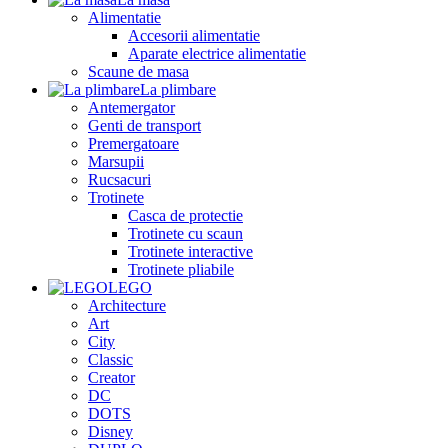
Alimentatie
Accesorii alimentatie
Aparate electrice alimentatie
Scaune de masa
La plimbare
Antemergator
Genti de transport
Premergatoare
Marsupii
Rucsacuri
Trotinete
Casca de protectie
Trotinete cu scaun
Trotinete interactive
Trotinete pliabile
LEGO
Architecture
Art
City
Classic
Creator
DC
DOTS
Disney