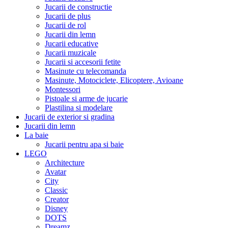
Jucarii de constructie
Jucarii de plus
Jucarii de rol
Jucarii din lemn
Jucarii educative
Jucarii muzicale
Jucarii si accesorii fetite
Masinute cu telecomanda
Masinute, Motociclete, Elicoptere, Avioane
Montessori
Pistoale si arme de jucarie
Plastilina si modelare
Jucarii de exterior si gradina
Jucarii din lemn
La baie
Jucarii pentru apa si baie
LEGO
Architecture
Avatar
City
Classic
Creator
Disney
DOTS
Dreamz