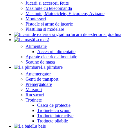
Jucarii si accesorii fetite
Masinute cu telecomanda
Masinute, Motociclete, Elicoptere, Avioane
Montessori
Pistoale si arme de jucarie
Plastilina si modelare
Jucarii de exterior si gradina
La masă
Alimentatie
Accesorii alimentatie
Aparate electrice alimentatie
Scaune de masa
La plimbare
Antemergator
Genti de transport
Premergatoare
Marsupii
Rucsacuri
Trotinete
Casca de protectie
Trotinete cu scaun
Trotinete interactive
Trotinete pliabile
La baie