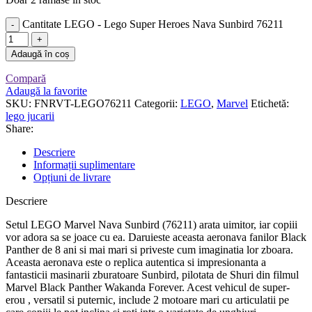
Cantitate LEGO - Lego Super Heroes Nava Sunbird 76211
Adaugă în coș
Compară
Adaugă la favorite
SKU:
FNRVT-LEGO76211
Categorii:
LEGO
,
Marvel
Etichetă:
lego jucarii
Share:
Descriere
Informații suplimentare
Opțiuni de livrare
Descriere
Setul LEGO Marvel Nava Sunbird (76211) arata uimitor, iar copiii
vor adora sa se joace cu ea. Daruieste aceasta aeronava fanilor Black
Panther de 8 ani si mai mari si priveste cum imaginatia lor zboara.
Aceasta aeronava este o replica autentica si impresionanta a
fantasticii masinarii zburatoare Sunbird, pilotata de Shuri din filmul
Marvel Black Panther Wakanda Forever. Acest vehicul de super-
erou , versatil si puternic, include 2 motoare mari cu articulatii pe