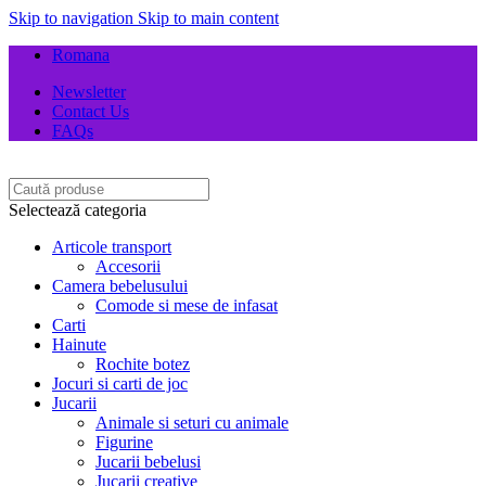
Skip to navigation
Skip to main content
Romana
Newsletter
Contact Us
FAQs
Selectează categoria
Articole transport
Accesorii
Camera bebelusului
Comode si mese de infasat
Carti
Hainute
Rochite botez
Jocuri si carti de joc
Jucarii
Animale si seturi cu animale
Figurine
Jucarii bebelusi
Jucarii creative