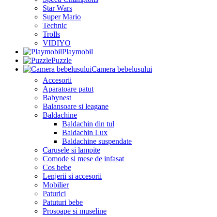
Star Wars
Super Mario
Technic
Trolls
VIDIYO
Playmobil
Puzzle
Camera bebelusului
Accesorii
Aparatoare patut
Babynest
Balansoare si leagane
Baldachine
Baldachin din tul
Baldachin Lux
Baldachine suspendate
Carusele si lampite
Comode si mese de infasat
Cos bebe
Lenjerii si accesorii
Mobilier
Paturici
Patuturi bebe
Prosoape si museline