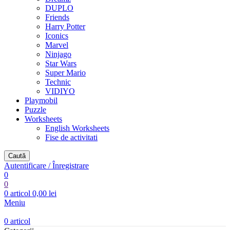
DUPLO
Friends
Harry Potter
Iconics
Marvel
Ninjago
Star Wars
Super Mario
Technic
VIDIYO
Playmobil
Puzzle
Worksheets
English Worksheets
Fise de activitati
Caută
Autentificare / Înregistrare
0
0
0
articol
0,00
lei
Meniu
0
articol