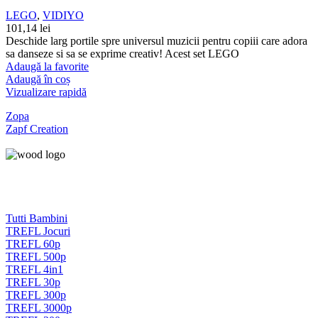
LEGO
,
VIDIYO
101,14
lei
Deschide larg portile spre universul muzicii pentru copiii care adora
sa danseze si sa se exprime creativ! Acest set LEGO
Adaugă la favorite
Adaugă în coș
Vizualizare rapidă
Zopa
Zapf Creation
Tutti Bambini
TREFL Jocuri
TREFL 60p
TREFL 500p
TREFL 4in1
TREFL 30p
TREFL 300p
TREFL 3000p