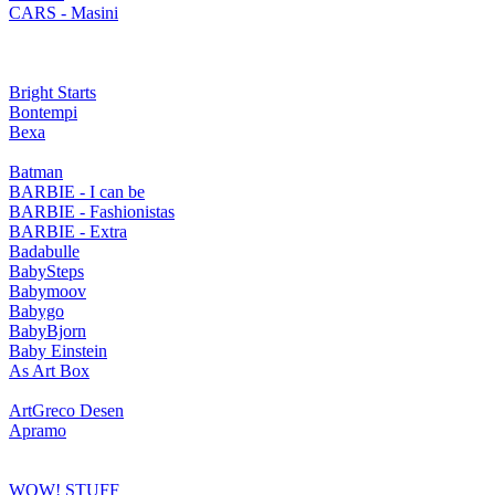
CARS - Masini
Bright Starts
Bontempi
Bexa
Batman
BARBIE - I can be
BARBIE - Fashionistas
BARBIE - Extra
Badabulle
BabySteps
Babymoov
Babygo
BabyBjorn
Baby Einstein
As Art Box
ArtGreco Desen
Apramo
WOW! STUFF