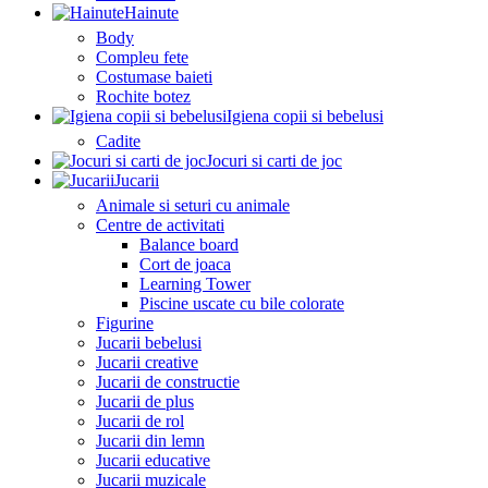
Hainute
Body
Compleu fete
Costumase baieti
Rochite botez
Igiena copii si bebelusi
Cadite
Jocuri si carti de joc
Jucarii
Animale si seturi cu animale
Centre de activitati
Balance board
Cort de joaca
Learning Tower
Piscine uscate cu bile colorate
Figurine
Jucarii bebelusi
Jucarii creative
Jucarii de constructie
Jucarii de plus
Jucarii de rol
Jucarii din lemn
Jucarii educative
Jucarii muzicale