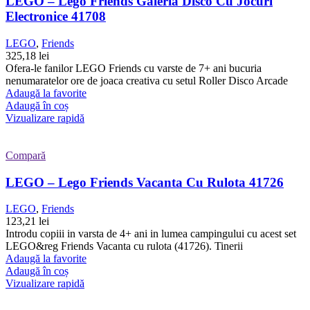
LEGO – Lego Friends Galeria Disco Cu Jocuri
Electronice 41708
LEGO
,
Friends
325,18
lei
Ofera-le fanilor LEGO Friends cu varste de 7+ ani bucuria
nenumaratelor ore de joaca creativa cu setul Roller Disco Arcade
Adaugă la favorite
Adaugă în coș
Vizualizare rapidă
Compară
LEGO – Lego Friends Vacanta Cu Rulota 41726
LEGO
,
Friends
123,21
lei
Introdu copiii in varsta de 4+ ani in lumea campingului cu acest set
LEGO&reg Friends Vacanta cu rulota (41726). Tinerii
Adaugă la favorite
Adaugă în coș
Vizualizare rapidă