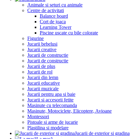
Animale si seturi cu animale
Centre de activitati
Balance board
Cort de joaca
Learning Tower
Piscine uscate cu bile colorate
Figurine
Jucarii bebelusi
Jucarii creative
Jucarii de constructie
Jucarii de constructie
Jucarii de plus
Jucarii de rol
Jucarii din lemn
Jucarii educative
Jucarii muzicale
Jucarii pentru apa si baie
Jucarii si accesorii fetite
Masinute cu telecomanda
Masinute, Motociclete, Elicoptere, Avioane
Montessori
Pistoale si arme de jucarie
Plastilina si modelare
Jucarii de exterior si gradina
La masă