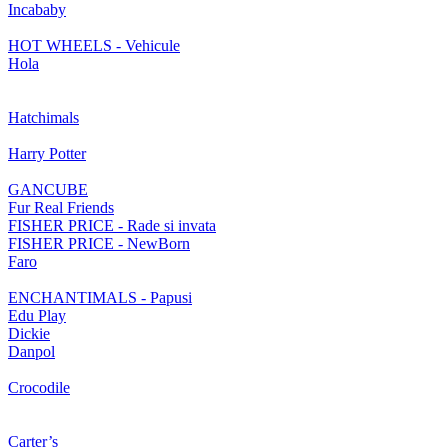
Incababy
HOT WHEELS - Vehicule
Hola
Hatchimals
Harry Potter
GANCUBE
Fur Real Friends
FISHER PRICE - Rade si invata
FISHER PRICE - NewBorn
Faro
ENCHANTIMALS - Papusi
Edu Play
Dickie
Danpol
Crocodile
Carter’s