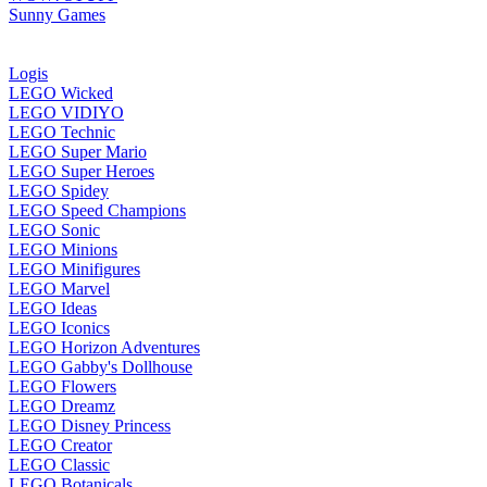
Sunny Games
Logis
LEGO Wicked
LEGO VIDIYO
LEGO Technic
LEGO Super Mario
LEGO Super Heroes
LEGO Spidey
LEGO Speed Champions
LEGO Sonic
LEGO Minions
LEGO Minifigures
LEGO Marvel
LEGO Ideas
LEGO Iconics
LEGO Horizon Adventures
LEGO Gabby's Dollhouse
LEGO Flowers
LEGO Dreamz
LEGO Disney Princess
LEGO Creator
LEGO Classic
LEGO Botanicals