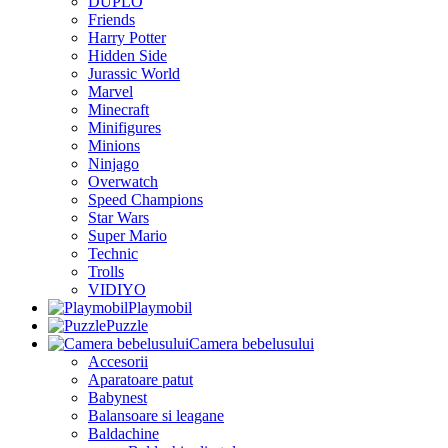
DUPLO
Friends
Harry Potter
Hidden Side
Jurassic World
Marvel
Minecraft
Minifigures
Minions
Ninjago
Overwatch
Speed Champions
Star Wars
Super Mario
Technic
Trolls
VIDIYO
Playmobil
Puzzle
Camera bebelusului
Accesorii
Aparatoare patut
Babynest
Balansoare si leagane
Baldachine