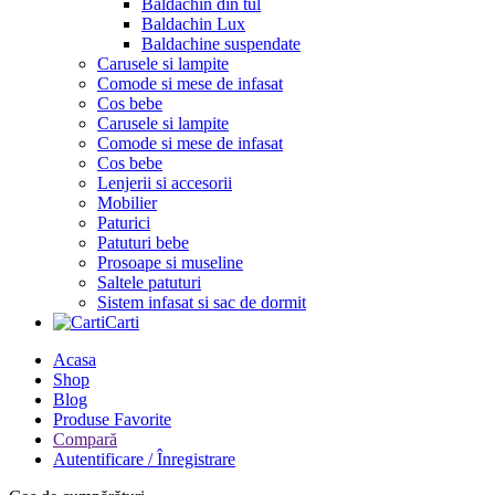
Baldachin din tul
Baldachin Lux
Baldachine suspendate
Carusele si lampite
Comode si mese de infasat
Cos bebe
Carusele si lampite
Comode si mese de infasat
Cos bebe
Lenjerii si accesorii
Mobilier
Paturici
Patuturi bebe
Prosoape si museline
Saltele patuturi
Sistem infasat si sac de dormit
Carti
Acasa
Shop
Blog
Produse Favorite
Compară
Autentificare / Înregistrare