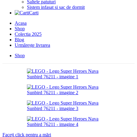
Saltele patuturi
Sistem infasat si sac de dormit
Carti
Acasa
Shop
Colectia 2025
Blog
Urmărește livrarea
Shop
Faceți click pentru a mări