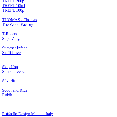
TREFL 200p
TREFL 10in1
TREFL 100p
THOMAS - Thomas
The Wood Factory
T-Racers
SuperZings
Summer Infant
Steffi Love
Skip Hop
Simba diverse
Silverlit
Scoot and Ride
Rubik
Raffaello Design Made in Italy