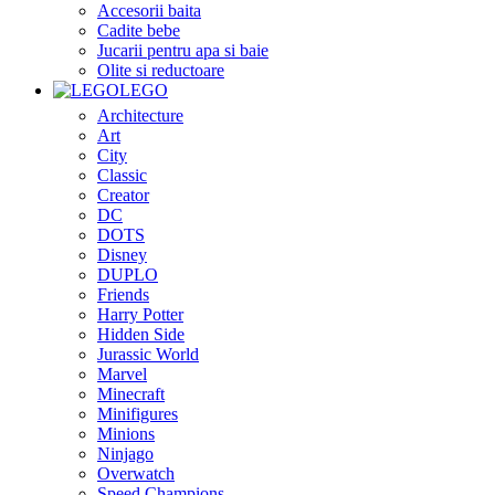
Accesorii baita
Cadite bebe
Jucarii pentru apa si baie
Olite si reductoare
LEGO
Architecture
Art
City
Classic
Creator
DC
DOTS
Disney
DUPLO
Friends
Harry Potter
Hidden Side
Jurassic World
Marvel
Minecraft
Minifigures
Minions
Ninjago
Overwatch
Speed Champions