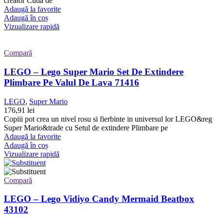
creator Cutia de
Adaugă la favorite
Adaugă în coș
Vizualizare rapidă
Compară
LEGO – Lego Super Mario Set De Extindere
Plimbare Pe Valul De Lava 71416
LEGO
,
Super Mario
176,91
lei
Copiii pot crea un nivel rosu si fierbinte in universul lor LEGO&reg
Super Mario&trade cu Setul de extindere Plimbare pe
Adaugă la favorite
Adaugă în coș
Vizualizare rapidă
Compară
LEGO – Lego Vidiyo Candy Mermaid Beatbox
43102