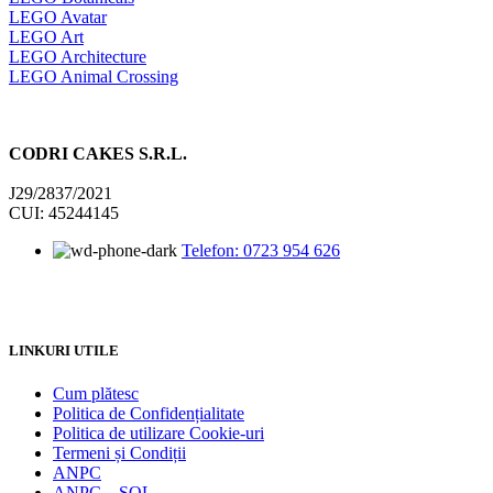
LEGO Avatar
LEGO Art
LEGO Architecture
LEGO Animal Crossing
CODRI CAKES S.R.L.
J29/2837/2021
CUI: 45244145
Telefon: 0723 954 626
LINKURI UTILE
Cum plătesc
Politica de Confidențialitate
Politica de utilizare Cookie-uri
Termeni și Condiții
ANPC
ANPC – SOL