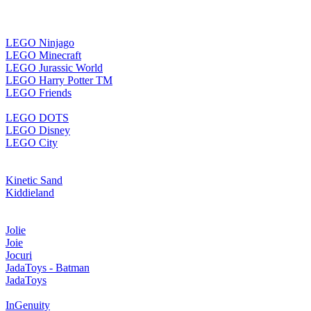
LEGO Ninjago
LEGO Minecraft
LEGO Jurassic World
LEGO Harry Potter TM
LEGO Friends
LEGO DOTS
LEGO Disney
LEGO City
Kinetic Sand
Kiddieland
Jolie
Joie
Jocuri
JadaToys - Batman
JadaToys
InGenuity