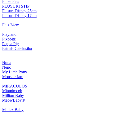
Purse Pets
PLUSURI STIP
Plusuri Disney 25cm
Plusuri Disney 17cm
Plus 24cm
Playland
Pixobitz
Peppa Pig
Patrula Catelusilor
Nuna
Neno
My Little Pony
Monster Jam
MIRACULOS
Minmimcph
Million Baby
MeowBaby®
Maltex Baby