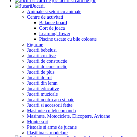
Jocuri si carti de joc
Jucarii
Animale si seturi cu animale
Centre de activitati
Balance board
Cort de joaca
Learning Tower
Piscine uscate cu bile colorate
Figurine
Jucarii bebelusi
Jucarii creative
Jucarii de constructie
Jucarii de constructie
Jucarii de plus
Jucarii de rol
Jucarii din lemn
Jucarii educative
Jucarii muzicale
Jucarii pentru apa si baie
Jucarii si accesorii fetite
Masinute cu telecomanda
Masinute, Motociclete, Elicoptere, Avioane
Montessori
Pistoale si arme de jucarie
Plastilina si modelare