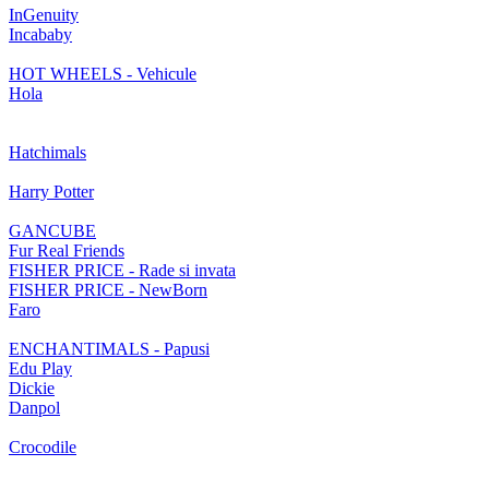
InGenuity
Incababy
HOT WHEELS - Vehicule
Hola
Hatchimals
Harry Potter
GANCUBE
Fur Real Friends
FISHER PRICE - Rade si invata
FISHER PRICE - NewBorn
Faro
ENCHANTIMALS - Papusi
Edu Play
Dickie
Danpol
Crocodile