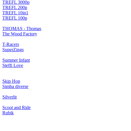
TREFL 3000p
TREFL 200p
TREFL 10in1
TREFL 100p
THOMAS - Thomas
The Wood Factory
T-Racers
SuperZings
Summer Infant
Steffi Love
Skip Hop
Simba diverse
Silverlit
Scoot and Ride
Rubik