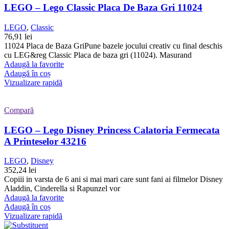
LEGO – Lego Classic Placa De Baza Gri 11024
LEGO
,
Classic
76,91
lei
11024 Placa de Baza GriPune bazele jocului creativ cu final deschis
cu LEG&reg Classic Placa de baza gri (11024). Masurand
Adaugă la favorite
Adaugă în coș
Vizualizare rapidă
Compară
LEGO – Lego Disney Princess Calatoria Fermecata
A Printeselor 43216
LEGO
,
Disney
352,24
lei
Copiii in varsta de 6 ani si mai mari care sunt fani ai filmelor Disney
Aladdin, Cinderella si Rapunzel vor
Adaugă la favorite
Adaugă în coș
Vizualizare rapidă