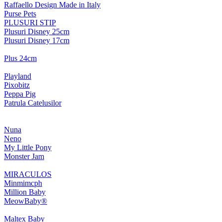
Raffaello Design Made in Italy
Purse Pets
PLUSURI STIP
Plusuri Disney 25cm
Plusuri Disney 17cm
Plus 24cm
Playland
Pixobitz
Peppa Pig
Patrula Catelusilor
Nuna
Neno
My Little Pony
Monster Jam
MIRACULOS
Minmimcph
Million Baby
MeowBaby®
Maltex Baby