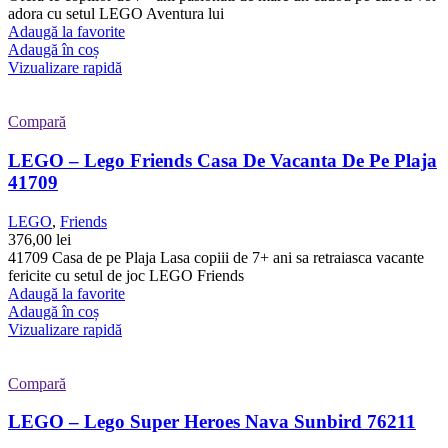
adora cu setul LEGO Aventura lui
Adaugă la favorite
Adaugă în coș
Vizualizare rapidă
Compară
LEGO – Lego Friends Casa De Vacanta De Pe Plaja
41709
LEGO
,
Friends
376,00
lei
41709 Casa de pe Plaja Lasa copiii de 7+ ani sa retraiasca vacante
fericite cu setul de joc LEGO Friends
Adaugă la favorite
Adaugă în coș
Vizualizare rapidă
Compară
LEGO – Lego Super Heroes Nava Sunbird 76211