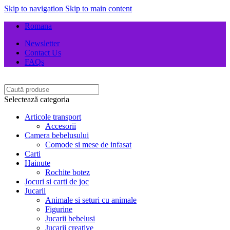
Skip to navigation
Skip to main content
Romana
Newsletter
Contact Us
FAQs
Selectează categoria
Articole transport
Accesorii
Camera bebelusului
Comode si mese de infasat
Carti
Hainute
Rochite botez
Jocuri si carti de joc
Jucarii
Animale si seturi cu animale
Figurine
Jucarii bebelusi
Jucarii creative