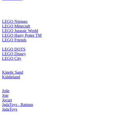
LEGO Ninjago
LEGO Minecraft
LEGO Jurassic World
LEGO Harry Potter TM
LEGO Friends
LEGO DOTS
LEGO Disney
LEGO City
Kinetic Sand
Kiddieland
Jolie
Joie
Jocuri
JadaToys - Batman
JadaToys