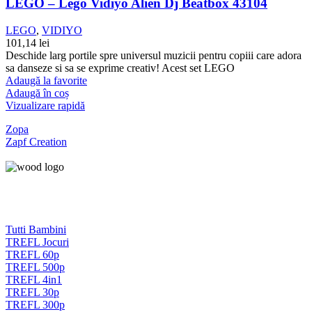
LEGO – Lego Vidiyo Alien Dj Beatbox 43104
LEGO
,
VIDIYO
101,14
lei
Deschide larg portile spre universul muzicii pentru copiii care adora
sa danseze si sa se exprime creativ! Acest set LEGO
Adaugă la favorite
Adaugă în coș
Vizualizare rapidă
Zopa
Zapf Creation
Tutti Bambini
TREFL Jocuri
TREFL 60p
TREFL 500p
TREFL 4in1
TREFL 30p
TREFL 300p