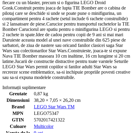
fiecare cu un blaster, precum si o figurina LEGO Droid
Gonk.Construit pentru joaca de lupta TIE Bomber are o cabina de
pilotaj care se deschide si unde se poate pune o minifigurina, un
compartiment pentru 4 rachete (setul include 6 rachete construibile)
si 2 lansatoare de piese.Carucior pentru transportul rachetelor la TIE
Bomber Caruciorul are spatiu pentru o minifigurina LEGO si pentru
2 rachete in spate.Idee de cadou pentru copii de 9 ani si mai mari
Daruieste aceasta model al unei nave construibile din 625 piese de
sarbatori, de ziua de nastere sau oricand fanilor clasicei saga Star
Wars sau colectionarilor Star Wars.Construieste, joaca-te si expune
Nava TIE Bomber masoara 10 cm inaltime, 16 cm lungime si 20 cm
latime.Jucarii de constructie distractive pentru toate varstele Seturile
LEGO Star Wars permit copiilor si fanilor adulti Star Wars sa
recreeze scene emblematice, sa-si inchipuie propriile povesti creative
sau sa-si expuna modelele construibile.
Informații suplimentare
Greutate
0,87 kg
Dimensiuni
38,20 × 7,05 × 26,20 cm
Brand
LEGO Star Wars TM
MPN
LEGO75347
GTIN
5702017421322
Culoare
Multicolor
Varsta de la
9 ani