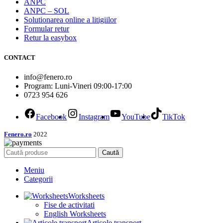
ANPC
ANPC – SOL
Solutionarea online a litigiilor
Formular retur
Retur la easybox
CONTACT
info@fenero.ro
Program: Luni-Vineri 09:00-17:00
0723 954 626
Facebook
Instagram
YouTube
TikTok
Fenero.ro
2022
Caută
Meniu
Categorii
Worksheets
Fise de activitati
English Worksheets
Articole transport