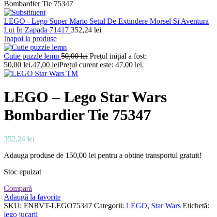
Bombardier Tie 75347
LEGO - Lego Super Mario Setul De Extindere Morsel Si Aventura
Lui In Zapada 71417
352,24
lei
Inapoi la produse
Cutie puzzle lemn
50,00
lei
Prețul inițial a fost:
50,00 lei.
47,00
lei
Prețul curent este: 47,00 lei.
LEGO – Lego Star Wars
Bombardier Tie 75347
352,24
lei
Adauga produse de
150,00
lei
pentru a obtine transportul gratuit!
Stoc epuizat
Compară
Adaugă la favorite
SKU:
FNRVT-LEGO75347
Categorii:
LEGO
,
Star Wars
Etichetă:
lego jucarii