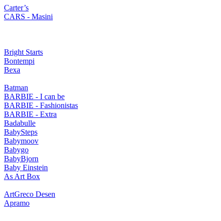
Carter’s
CARS - Masini
Bright Starts
Bontempi
Bexa
Batman
BARBIE - I can be
BARBIE - Fashionistas
BARBIE - Extra
Badabulle
BabySteps
Babymoov
Babygo
BabyBjorn
Baby Einstein
As Art Box
ArtGreco Desen
Apramo