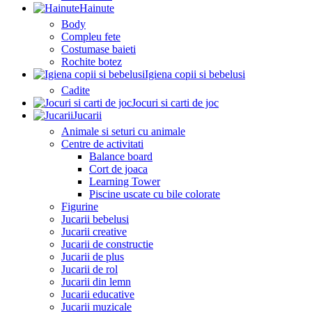
Hainute
Body
Compleu fete
Costumase baieti
Rochite botez
Igiena copii si bebelusi
Cadite
Jocuri si carti de joc
Jucarii
Animale si seturi cu animale
Centre de activitati
Balance board
Cort de joaca
Learning Tower
Piscine uscate cu bile colorate
Figurine
Jucarii bebelusi
Jucarii creative
Jucarii de constructie
Jucarii de plus
Jucarii de rol
Jucarii din lemn
Jucarii educative
Jucarii muzicale