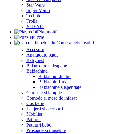
Star Wars
Super Mario
Technic
Trolls
VIDIYO
Playmobil
Puzzle
Camera bebelusului
Accesorii
Aparatoare patut
Babynest
Balansoare si leagane
Baldachine
Baldachin din tul
Baldachin Lux
Baldachine suspendate
Carusele si lampite
Comode si mese de infasat
Cos bebe
Lenjerii si accesorii
Mobilier
Paturici
Patuturi bebe
Prosoape si museline