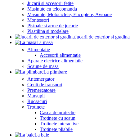
Jucarii si accesorii fetite
Masinute cu telecomanda
Masinute, Motociclete, Elicoptere, Avioane
Montessori
Pistoale si arme de jucarie
Plastilina si modelare
Jucarii de exterior si gradina
La masă
Alimentatie
Accesorii alimentatie
Aparate electrice alimentatie
Scaune de masa
La plimbare
Antemergator
Genti de transport
Premergatoare
Marsupii
Rucsacuri
Trotinete
Casca de protectie
Trotinete cu scaun
Trotinete interactive
Trotinete pliabile
La baie