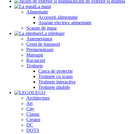
Jucarii de exterior si gradina
La masă
Alimentatie
Accesorii alimentatie
Aparate electrice alimentatie
Scaune de masa
La plimbare
Antemergator
Genti de transport
Premergatoare
Marsupii
Rucsacuri
Trotinete
Casca de protectie
Trotinete cu scaun
Trotinete interactive
Trotinete pliabile
LEGO
Architecture
Art
City
Classic
Creator
DC
DOTS