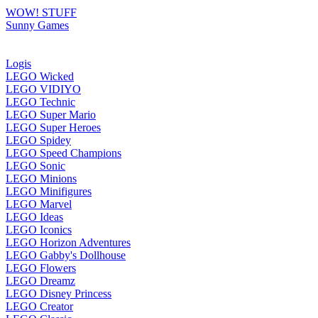
WOW! STUFF
Sunny Games
Logis
LEGO Wicked
LEGO VIDIYO
LEGO Technic
LEGO Super Mario
LEGO Super Heroes
LEGO Spidey
LEGO Speed Champions
LEGO Sonic
LEGO Minions
LEGO Minifigures
LEGO Marvel
LEGO Ideas
LEGO Iconics
LEGO Horizon Adventures
LEGO Gabby's Dollhouse
LEGO Flowers
LEGO Dreamz
LEGO Disney Princess
LEGO Creator