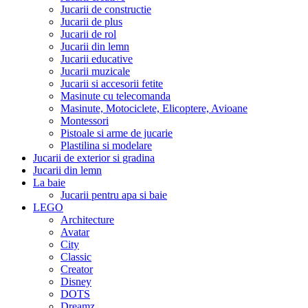
Jucarii de constructie
Jucarii de plus
Jucarii de rol
Jucarii din lemn
Jucarii educative
Jucarii muzicale
Jucarii si accesorii fetite
Masinute cu telecomanda
Masinute, Motociclete, Elicoptere, Avioane
Montessori
Pistoale si arme de jucarie
Plastilina si modelare
Jucarii de exterior si gradina
Jucarii din lemn
La baie
Jucarii pentru apa si baie
LEGO
Architecture
Avatar
City
Classic
Creator
Disney
DOTS
Dreamz