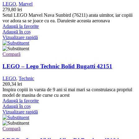
LEGO
,
Marvel
279,80
lei
Setul LEGO Marvel Nava Sunbird (76211) arata uimitor, iar copiii
vor adora sa se joace cu ea. Daruieste aceasta aeronava
Adaugă la favorite
Adaugă în coș
Vizualizare rapidă
Compară
LEGO – Lego Technic Bolid Bugatti 42151
LEGO
,
Technic
269,34
lei
Inspira copiii in varsta de 9 ani si mai mari sa construiasca propriul
model de masina de curse cu acest
Adaugă la favorite
Adaugă în coș
Vizualizare rapidă
Compară