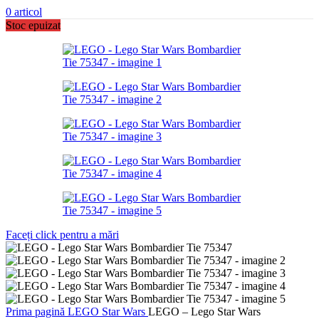
0
articol
Stoc epuizat
Faceți click pentru a mări
Prima pagină
LEGO
Star Wars
LEGO – Lego Star Wars