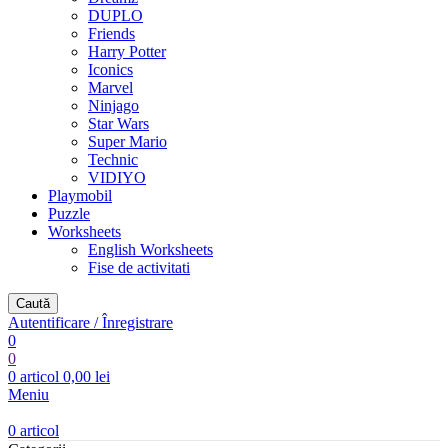
DUPLO
Friends
Harry Potter
Iconics
Marvel
Ninjago
Star Wars
Super Mario
Technic
VIDIYO
Playmobil
Puzzle
Worksheets
English Worksheets
Fise de activitati
Caută
Autentificare / Înregistrare
0
0
0
articol
0,00
lei
Meniu
0
articol