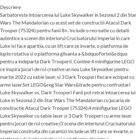
Descriere
Sarbatoreste intoarcerea lui Luke Skywalker in Sezonul 2 din Star
Wars The Mandalorian cu acest set de constructii Atacul Dark
Trooper (75324) pentru fanii 8+. Include o recreatie cu detalii
autentice a scenei din interiorul Crucisatorului Imperial in care
Luke isi face aparitia, cu un lift care se invarte, o platforma de
lupte rotativa si o platforma glisanta a &bdquoFortei&rdquo
pentru a indeparta Dark Trooperii. Contine 4 minifigurine LEGO
ce inspira jocuri de rol creative un nou Luke Skywalker pentru
martie 2022 cu sabie laser, si 3 Dark Trooperi fiecare echipat cu
arme laser.Set LEGO&reg Star Wars&trade pentru confruntari
Luke Skywalker vs. Dark TrooperI Fanii pot retrai intoarcerea lui
Luke in Sezonul 2 din Star Wars The Mandalorian cu jucaria de
constructie Atacul Dark Trooper (75324).4 minifigurine LEGO
Luke Skywalker cu sabie laser si 3 Dark Trooperi cu arme laser
pentru jocuri de rol creative.O scena din interiorul Crucisatorului
Imperial construita din caramizi Include un lift care se invarte, o
platforma de lupte rotativa si o platforma glisanta a