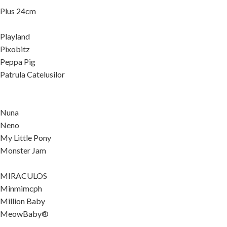
Plus 24cm
Playland
Pixobitz
Peppa Pig
Patrula Catelusilor
Nuna
Neno
My Little Pony
Monster Jam
MIRACULOS
Minmimcph
Million Baby
MeowBaby®