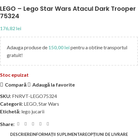
LEGO – Lego Star Wars Atacul Dark Trooper
75324
176,82
lei
Adauga produse de
150,00
lei
pentru a obtine transportul
gratuit!
Stoc epuizat
Compară
Adaugă la favorite
SKU:
FNRVT-LEGO75324
Categorii:
LEGO
,
Star Wars
Etichetă:
lego jucarii
Share:
DESCRIERE
INFORMAȚII SUPLIMENTARE
OPȚIUNI DE LIVRARE