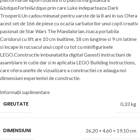
&bdquoFortei&rdquo prin care Luke indeparteaza Dark
Trooperii.Un cadou minunat pentru varste de la 8 ani in sus Ofera
acest set de 166 de piese cu ocazia sarbatorilor unui copil creativ
pasionat de Star Wars The Mandalorian.Joaca portabila
Coridorul cu lift are 10 cm inaltime, 18 cm lungime si 9 cm latime
si incape in rucsacul unui copil cu tot cu minifigurinele
LEGO.Constructie imbunatatita digital Gasesti instructiuni de
asamblare in cutie dar si in aplicatia LEGO Building Instructions,
care ofera unelte de vizualizare a constructiei ce adauga noi
dimensiuni experientei de constructie.
Informații suplimentare
GREUTATE
0,33 kg
DIMENSIUNI
26,20 × 4,60 × 19,10 cm