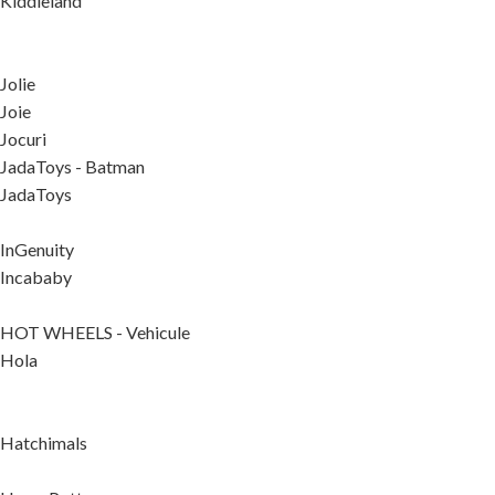
Kiddieland
Jolie
Joie
Jocuri
JadaToys - Batman
JadaToys
InGenuity
Incababy
HOT WHEELS - Vehicule
Hola
Hatchimals