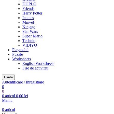
DUPLO
Friends
Harry Potter
Iconics
Marvel
Ninjago
Star Wars
Super Mario
Technic
VIDIYO
Playmobil
Puzzle
Worksheets
English Worksheets
Fise de activitati
Caută
Autentificare / Înregistrare
0
0
0
articol
0,00
lei
Meniu
0
articol