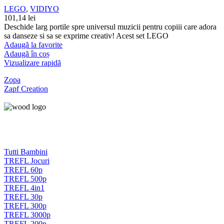
LEGO
,
VIDIYO
101,14
lei
Deschide larg portile spre universul muzicii pentru copiii care adora
sa danseze si sa se exprime creativ! Acest set LEGO
Adaugă la favorite
Adaugă în coș
Vizualizare rapidă
Zopa
Zapf Creation
Tutti Bambini
TREFL Jocuri
TREFL 60p
TREFL 500p
TREFL 4in1
TREFL 30p
TREFL 300p
TREFL 3000p
TREFL 200p