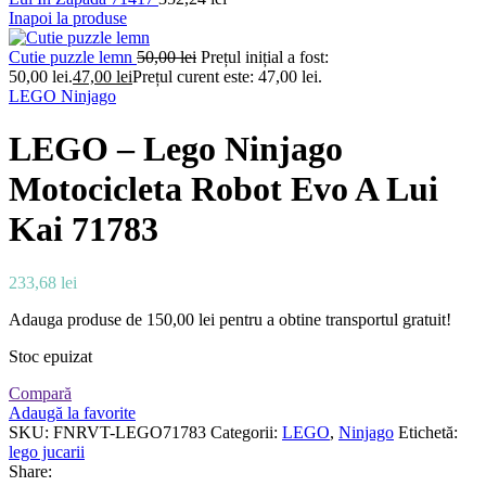
Inapoi la produse
Cutie puzzle lemn
50,00
lei
Prețul inițial a fost:
50,00 lei.
47,00
lei
Prețul curent este: 47,00 lei.
LEGO Ninjago
LEGO – Lego Ninjago
Motocicleta Robot Evo A Lui
Kai 71783
233,68
lei
Adauga produse de
150,00
lei
pentru a obtine transportul gratuit!
Stoc epuizat
Compară
Adaugă la favorite
SKU:
FNRVT-LEGO71783
Categorii:
LEGO
,
Ninjago
Etichetă:
lego jucarii
Share: