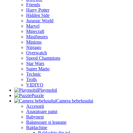
Friends
Harry Potter
Hidden Side
Jurassic World
Marvel
Minecraft
Minifigures
Minions
Ninjago
Overwatch
Speed Champions
Star Wars
Super Mario
Technic
Trolls
VIDIYO
Playmobil
Puzzle
Camera bebelusului
Accesorii
Aparatoare patut
Babynest
Balansoare si leagane
Baldachine
Baldachin din tul