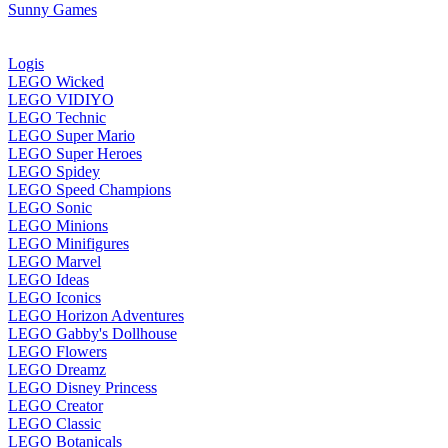
Sunny Games
Logis
LEGO Wicked
LEGO VIDIYO
LEGO Technic
LEGO Super Mario
LEGO Super Heroes
LEGO Spidey
LEGO Speed Champions
LEGO Sonic
LEGO Minions
LEGO Minifigures
LEGO Marvel
LEGO Ideas
LEGO Iconics
LEGO Horizon Adventures
LEGO Gabby's Dollhouse
LEGO Flowers
LEGO Dreamz
LEGO Disney Princess
LEGO Creator
LEGO Classic
LEGO Botanicals