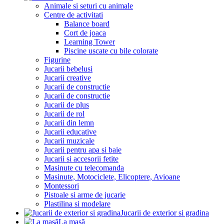
Animale si seturi cu animale
Centre de activitati
Balance board
Cort de joaca
Learning Tower
Piscine uscate cu bile colorate
Figurine
Jucarii bebelusi
Jucarii creative
Jucarii de constructie
Jucarii de constructie
Jucarii de plus
Jucarii de rol
Jucarii din lemn
Jucarii educative
Jucarii muzicale
Jucarii pentru apa si baie
Jucarii si accesorii fetite
Masinute cu telecomanda
Masinute, Motociclete, Elicoptere, Avioane
Montessori
Pistoale si arme de jucarie
Plastilina si modelare
Jucarii de exterior si gradina
La masă