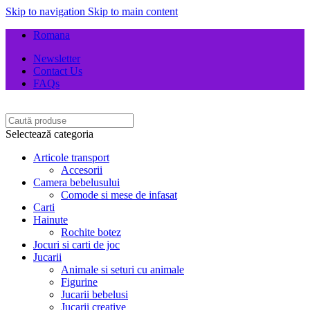
Skip to navigation
Skip to main content
Romana
Newsletter
Contact Us
FAQs
Selectează categoria
Articole transport
Accesorii
Camera bebelusului
Comode si mese de infasat
Carti
Hainute
Rochite botez
Jocuri si carti de joc
Jucarii
Animale si seturi cu animale
Figurine
Jucarii bebelusi
Jucarii creative