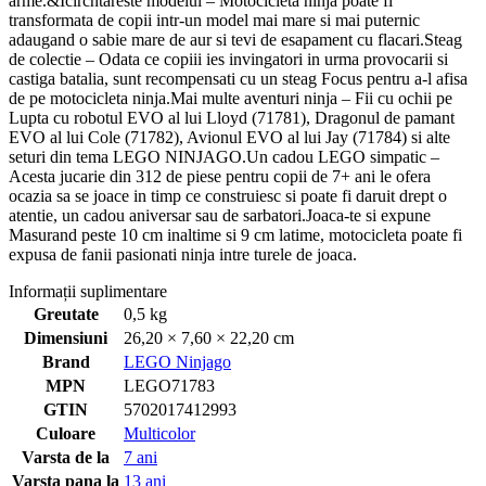
arme.&Icircntareste modelul – Motocicleta ninja poate fi
transformata de copii intr-un model mai mare si mai puternic
adaugand o sabie mare de aur si tevi de esapament cu flacari.Steag
de colectie – Odata ce copiii ies invingatori in urma provocarii si
castiga batalia, sunt recompensati cu un steag Focus pentru a-l afisa
de pe motocicleta ninja.Mai multe aventuri ninja – Fii cu ochii pe
Lupta cu robotul EVO al lui Lloyd (71781), Dragonul de pamant
EVO al lui Cole (71782), Avionul EVO al lui Jay (71784) si alte
seturi din tema LEGO NINJAGO.Un cadou LEGO simpatic –
Acesta jucarie din 312 de piese pentru copii de 7+ ani le ofera
ocazia sa se joace in timp ce construiesc si poate fi daruit drept o
atentie, un cadou aniversar sau de sarbatori.Joaca-te si expune
Masurand peste 10 cm inaltime si 9 cm latime, motocicleta poate fi
expusa de fanii pasionati ninja intre turele de joaca.
Informații suplimentare
Greutate
0,5 kg
Dimensiuni
26,20 × 7,60 × 22,20 cm
Brand
LEGO Ninjago
MPN
LEGO71783
GTIN
5702017412993
Culoare
Multicolor
Varsta de la
7 ani
Varsta pana la
13 ani