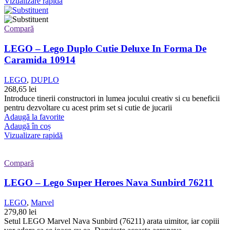
Vizualizare rapidă
Compară
LEGO – Lego Duplo Cutie Deluxe In Forma De
Caramida 10914
LEGO
,
DUPLO
268,65
lei
Introduce tinerii constructori in lumea jocului creativ si cu beneficii
pentru dezvoltare cu acest prim set si cutie de jucarii
Adaugă la favorite
Adaugă în coș
Vizualizare rapidă
Compară
LEGO – Lego Super Heroes Nava Sunbird 76211
LEGO
,
Marvel
279,80
lei
Setul LEGO Marvel Nava Sunbird (76211) arata uimitor, iar copiii