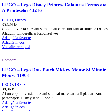
LEGO – Lego Disney Princess Calatoria Fermecata
A Printeselor 43216
LEGO
,
Disney
352,24
lei
Copiii in varsta de 6 ani si mai mari care sunt fani ai filmelor Disney
Aladdin, Cinderella si Rapunzel vor
Adaugă la favorite
Adaugă în coș
Vizualizare rapidă
Compară
LEGO – Lego Dots Patch Mickey Mouse Si Minnie
Mouse 41963
LEGO
,
DOTS
38,36
lei
Ai un copil in varsta de 8 ani sau mai mare caruia ii plac artizanatul,
personajele Disney si stilul cool?
Adaugă la favorite
Adaugă în coș