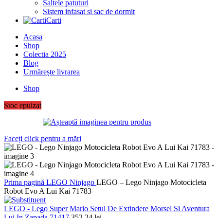
Saltele patuturi
Sistem infasat si sac de dormit
Carti
Acasa
Shop
Colectia 2025
Blog
Urmărește livrarea
Shop
Stoc epuizat
Faceți click pentru a mări
Prima pagină
LEGO
Ninjago
LEGO – Lego Ninjago Motocicleta
Robot Evo A Lui Kai 71783
LEGO - Lego Super Mario Setul De Extindere Morsel Si Aventura
Lui In Zapada 71417
352,24
lei