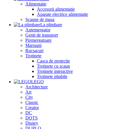
Alimentatie
Accesorii alimentatie
Aparate electrice alimentatie
Scaune de masa
La plimbare
Antemergator
Genti de transport
Premergatoare
Marsupii
Rucsacuri
Trotinete
Casca de protectie
Trotinete cu scaun
Trotinete interactive
Trotinete pliabile
LEGO
Architecture
Art
City
Classic
Creator
DC
DOTS
Disney
DUPLO