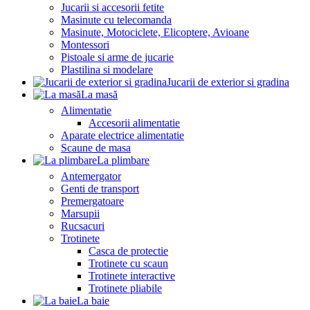
Jucarii si accesorii fetite
Masinute cu telecomanda
Masinute, Motociclete, Elicoptere, Avioane
Montessori
Pistoale si arme de jucarie
Plastilina si modelare
Jucarii de exterior si gradina
La masă
Alimentatie
Accesorii alimentatie
Aparate electrice alimentatie
Scaune de masa
La plimbare
Antemergator
Genti de transport
Premergatoare
Marsupii
Rucsacuri
Trotinete
Casca de protectie
Trotinete cu scaun
Trotinete interactive
Trotinete pliabile
La baie