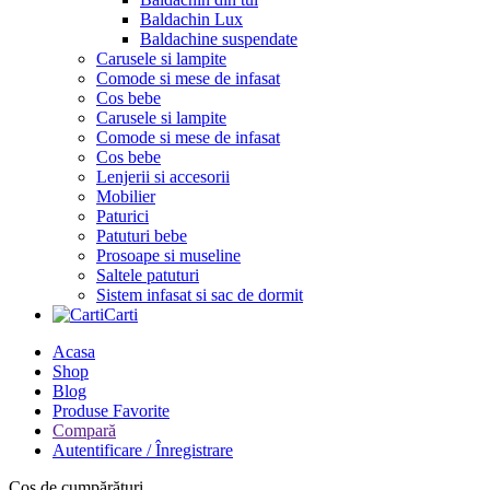
Baldachin Lux
Baldachine suspendate
Carusele si lampite
Comode si mese de infasat
Cos bebe
Carusele si lampite
Comode si mese de infasat
Cos bebe
Lenjerii si accesorii
Mobilier
Paturici
Patuturi bebe
Prosoape si museline
Saltele patuturi
Sistem infasat si sac de dormit
Carti
Acasa
Shop
Blog
Produse Favorite
Compară
Autentificare / Înregistrare
Cos de cumpărături