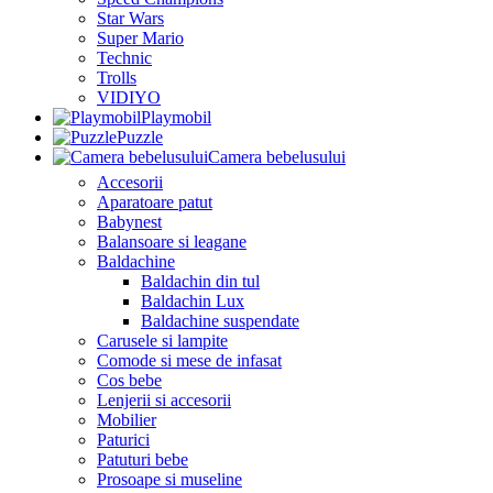
Star Wars
Super Mario
Technic
Trolls
VIDIYO
Playmobil
Puzzle
Camera bebelusului
Accesorii
Aparatoare patut
Babynest
Balansoare si leagane
Baldachine
Baldachin din tul
Baldachin Lux
Baldachine suspendate
Carusele si lampite
Comode si mese de infasat
Cos bebe
Lenjerii si accesorii
Mobilier
Paturici
Patuturi bebe
Prosoape si museline