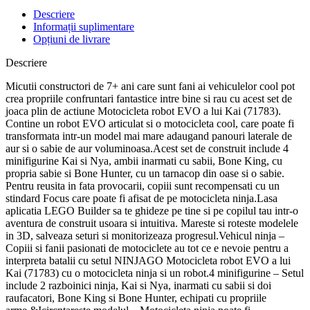
Descriere
Informații suplimentare
Opțiuni de livrare
Descriere
Micutii constructori de 7+ ani care sunt fani ai vehiculelor cool pot
crea propriile confruntari fantastice intre bine si rau cu acest set de
joaca plin de actiune Motocicleta robot EVO a lui Kai (71783).
Contine un robot EVO articulat si o motocicleta cool, care poate fi
transformata intr-un model mai mare adaugand panouri laterale de
aur si o sabie de aur voluminoasa.Acest set de construit include 4
minifigurine Kai si Nya, ambii inarmati cu sabii, Bone King, cu
propria sabie si Bone Hunter, cu un tarnacop din oase si o sabie.
Pentru reusita in fata provocarii, copiii sunt recompensati cu un
stindard Focus care poate fi afisat de pe motocicleta ninja.Lasa
aplicatia LEGO Builder sa te ghideze pe tine si pe copilul tau intr-o
aventura de construit usoara si intuitiva. Mareste si roteste modelele
in 3D, salveaza seturi si monitorizeaza progresul.Vehicul ninja –
Copiii si fanii pasionati de motociclete au tot ce e nevoie pentru a
interpreta batalii cu setul NINJAGO Motocicleta robot EVO a lui
Kai (71783) cu o motocicleta ninja si un robot.4 minifigurine – Setul
include 2 razboinici ninja, Kai si Nya, inarmati cu sabii si doi
raufacatori, Bone King si Bone Hunter, echipati cu propriile