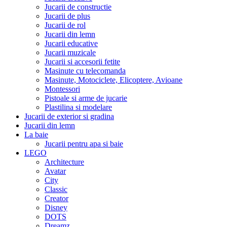
Jucarii de constructie
Jucarii de plus
Jucarii de rol
Jucarii din lemn
Jucarii educative
Jucarii muzicale
Jucarii si accesorii fetite
Masinute cu telecomanda
Masinute, Motociclete, Elicoptere, Avioane
Montessori
Pistoale si arme de jucarie
Plastilina si modelare
Jucarii de exterior si gradina
Jucarii din lemn
La baie
Jucarii pentru apa si baie
LEGO
Architecture
Avatar
City
Classic
Creator
Disney
DOTS
Dreamz