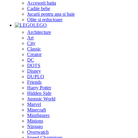
Accesorii baita
Cadite bebe
Jucarii pentru apa si baie
Olite si reductoare
LEGO
Architecture
Art
City
Classic
Creator
DC
DOTS
Disney
DUPLO
Friends
Harry Potter
Hidden Side
Jurassic World
Marvel
Minecraft
Minifigures
Minions
Ninjago
Overwatch
Speed Champions