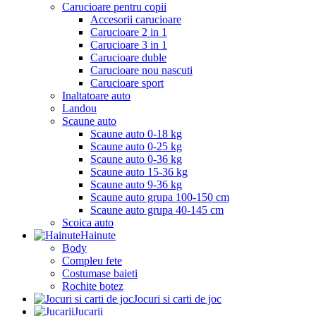
Carucioare pentru copii
Accesorii carucioare
Carucioare 2 in 1
Carucioare 3 in 1
Carucioare duble
Carucioare nou nascuti
Carucioare sport
Inaltatoare auto
Landou
Scaune auto
Scaune auto 0-18 kg
Scaune auto 0-25 kg
Scaune auto 0-36 kg
Scaune auto 15-36 kg
Scaune auto 9-36 kg
Scaune auto grupa 100-150 cm
Scaune auto grupa 40-145 cm
Scoica auto
Hainute
Body
Compleu fete
Costumase baieti
Rochite botez
Jocuri si carti de joc
Jucarii