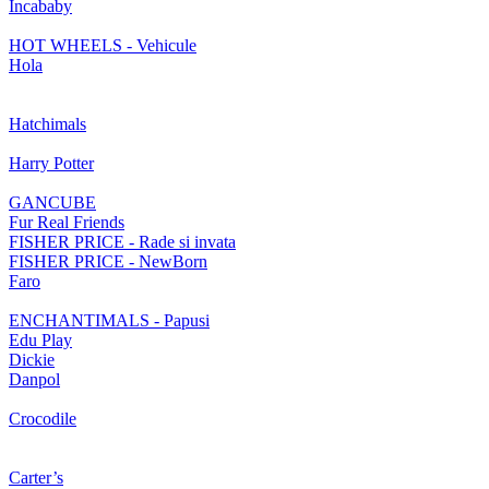
Incababy
HOT WHEELS - Vehicule
Hola
Hatchimals
Harry Potter
GANCUBE
Fur Real Friends
FISHER PRICE - Rade si invata
FISHER PRICE - NewBorn
Faro
ENCHANTIMALS - Papusi
Edu Play
Dickie
Danpol
Crocodile
Carter’s