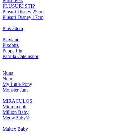
Purse Pets
PLUSURI STIP
Plusuri Disney 25cm
Plusuri Disney 17cm
Plus 24cm
Playland
Pixobitz
Peppa Pig
Patrula Catelusilor
Nuna
Neno
My Little Pony
Monster Jam
MIRACULOS
Minmimcph
Million Baby
MeowBaby®
Maltex Baby