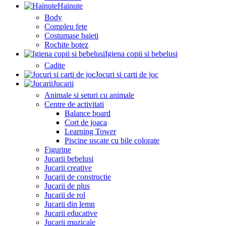
Hainute
Body
Compleu fete
Costumase baieti
Rochite botez
Igiena copii si bebelusi
Cadite
Jocuri si carti de joc
Jucarii
Animale si seturi cu animale
Centre de activitati
Balance board
Cort de joaca
Learning Tower
Piscine uscate cu bile colorate
Figurine
Jucarii bebelusi
Jucarii creative
Jucarii de constructie
Jucarii de plus
Jucarii de rol
Jucarii din lemn
Jucarii educative
Jucarii muzicale