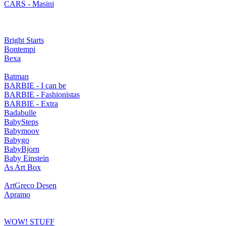
CARS - Masini
Bright Starts
Bontempi
Bexa
Batman
BARBIE - I can be
BARBIE - Fashionistas
BARBIE - Extra
Badabulle
BabySteps
Babymoov
Babygo
BabyBjorn
Baby Einstein
As Art Box
ArtGreco Desen
Apramo
WOW! STUFF