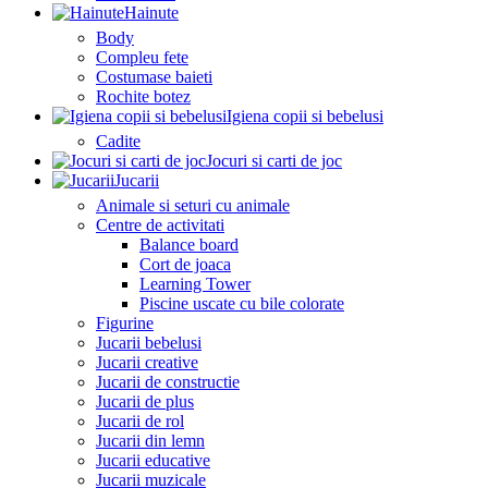
Hainute
Body
Compleu fete
Costumase baieti
Rochite botez
Igiena copii si bebelusi
Cadite
Jocuri si carti de joc
Jucarii
Animale si seturi cu animale
Centre de activitati
Balance board
Cort de joaca
Learning Tower
Piscine uscate cu bile colorate
Figurine
Jucarii bebelusi
Jucarii creative
Jucarii de constructie
Jucarii de plus
Jucarii de rol
Jucarii din lemn
Jucarii educative
Jucarii muzicale