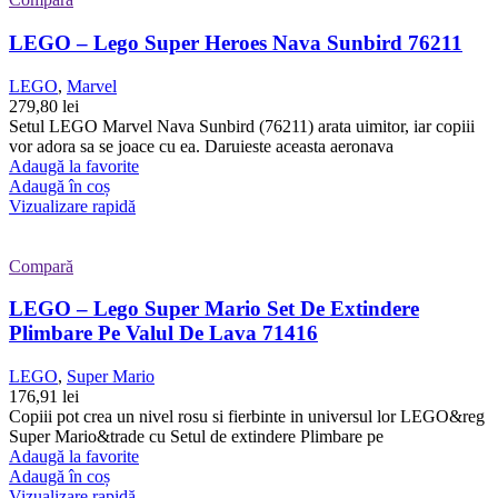
LEGO – Lego Super Heroes Nava Sunbird 76211
LEGO
,
Marvel
279,80
lei
Setul LEGO Marvel Nava Sunbird (76211) arata uimitor, iar copiii
vor adora sa se joace cu ea. Daruieste aceasta aeronava
Adaugă la favorite
Adaugă în coș
Vizualizare rapidă
Compară
LEGO – Lego Super Mario Set De Extindere
Plimbare Pe Valul De Lava 71416
LEGO
,
Super Mario
176,91
lei
Copiii pot crea un nivel rosu si fierbinte in universul lor LEGO&reg
Super Mario&trade cu Setul de extindere Plimbare pe
Adaugă la favorite
Adaugă în coș
Vizualizare rapidă