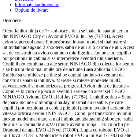
Informații suplimentare
Opțiuni de livrare
Descriere
Ofera fanilor ninja de 7+ ani ocazia de a se inalta in spatiul aerian
din NINJAGO City cu Avionul EVO al lui Jay (71784). Acest
avion supercool poate fi transformat intr-un model si mai mare si
intimidant adaugand 2 shootere, sabii de aur si o carma de aur. Acest
set de construit cu avion contine o minifigurina Jay pe care copiii o
pot pozitiona in cabina si sa interpreteze aventuri ninja aeriene.
Copiii il pot combina cu alte seturi NINJAGO din colectia lor pentru
a se bucura de si mai multe ore de actiune.Lasa aplicatia LEGO
Builder sa te ghideze pe tine si pe copilul tau intr-o aventura de
construit usoara si intuitiva. Mareste si roteste modelele in 3D,
salveaza seturi si monitorizeaza progresul.Avion ninja de jucarie –
Copiii se bucura de joaca si aventuri aeriene cu acest set LEGO
NINJAGO Avionul EVO al lui Jay (71784). 1 minifigurina – Setul
de joaca include o minifigurina Jay, inarmat cu o sabie, pe care
copiii il pot pozitiona in cabina pilotului pentru aventuri aeriene de
viteza.Fortifica avionul NINJAGO – Copiii pot transforma avionul
intr-un model mai mare si mai intimidant adaugand 2 shootere, sabii
de aur si o carma de aur.Mai multe aventuri ninja – Fii cu ochii pe
Dragonul de apa EVO al Nyei (71800), Lupta cu robotul EVO al
lui Lloyd (71781), Motocicleta robot EVO a lui Kai (71783) si alte