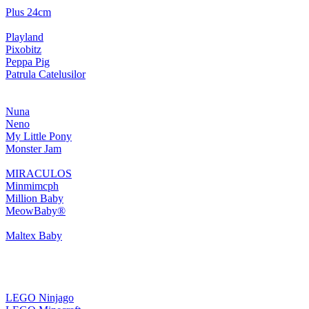
Plus 24cm
Playland
Pixobitz
Peppa Pig
Patrula Catelusilor
Nuna
Neno
My Little Pony
Monster Jam
MIRACULOS
Minmimcph
Million Baby
MeowBaby®
Maltex Baby
LEGO Ninjago