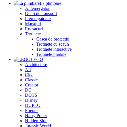
La plimbare
Antemergator
Genti de transport
Premergatoare
Marsupii
Rucsacuri
Trotinete
Casca de protectie
Trotinete cu scaun
Trotinete interactive
Trotinete pliabile
LEGO
Architecture
Art
City
Classic
Creator
DC
DOTS
Disney
DUPLO
Friends
Harry Potter
Hidden Side
Jurassic World