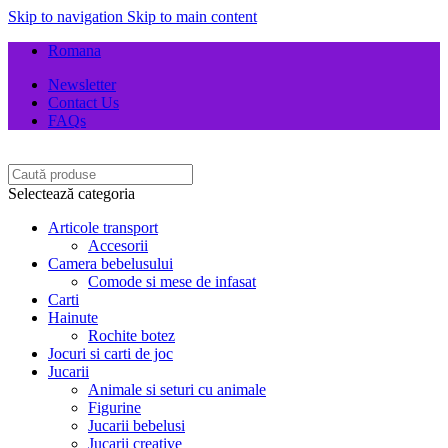
Skip to navigation
Skip to main content
Romana
Newsletter
Contact Us
FAQs
Selectează categoria
Articole transport
Accesorii
Camera bebelusului
Comode si mese de infasat
Carti
Hainute
Rochite botez
Jocuri si carti de joc
Jucarii
Animale si seturi cu animale
Figurine
Jucarii bebelusi
Jucarii creative