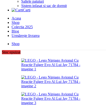
Saltele patuturi
Sistem infasat si sac de dormit
Carti
Acasa
Shop
Colectia 2025
Blog
Urmărește livrarea
Shop
Stoc epuizat