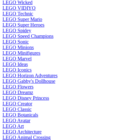
LEGO Wicked
LEGO VIDIYO
LEGO Technic
LEGO Super Mario
LEGO Super Heroes
LEGO Spidey
LEGO Speed Champions
LEGO Sonic
LEGO Minions
LEGO Minifigures
LEGO Marvel
LEGO Ideas
LEGO Iconics
LEGO Horizon Adventures
LEGO Gabby's Dollhouse
LEGO Flowers
LEGO Dreamz
LEGO Disney Princess
LEGO Creator
LEGO Classic
LEGO Botanicals
LEGO Avatar
LEGO Art
LEGO Architecture
LEGO Animal Crossing