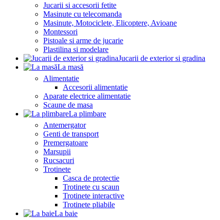
Jucarii si accesorii fetite
Masinute cu telecomanda
Masinute, Motociclete, Elicoptere, Avioane
Montessori
Pistoale si arme de jucarie
Plastilina si modelare
Jucarii de exterior si gradina
La masă
Alimentatie
Accesorii alimentatie
Aparate electrice alimentatie
Scaune de masa
La plimbare
Antemergator
Genti de transport
Premergatoare
Marsupii
Rucsacuri
Trotinete
Casca de protectie
Trotinete cu scaun
Trotinete interactive
Trotinete pliabile
La baie