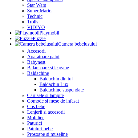
Star Wars
Super Mario
Technic
Trolls
VIDIYO
Playmobil
Puzzle
Camera bebelusului
Accesorii
Aparatoare patut
Babynest
Balansoare si leagane
Baldachine
Baldachin din tul
Baldachin Lux
Baldachine suspendate
Carusele si lampite
Comode si mese de infasat
Cos bebe
Lenjerii si accesorii
Mobilier
Paturici
Patuturi bebe
Prosoape si museline