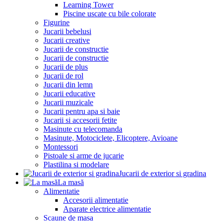
Learning Tower
Piscine uscate cu bile colorate
Figurine
Jucarii bebelusi
Jucarii creative
Jucarii de constructie
Jucarii de constructie
Jucarii de plus
Jucarii de rol
Jucarii din lemn
Jucarii educative
Jucarii muzicale
Jucarii pentru apa si baie
Jucarii si accesorii fetite
Masinute cu telecomanda
Masinute, Motociclete, Elicoptere, Avioane
Montessori
Pistoale si arme de jucarie
Plastilina si modelare
Jucarii de exterior si gradina
La masă
Alimentatie
Accesorii alimentatie
Aparate electrice alimentatie
Scaune de masa