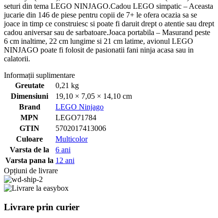
seturi din tema LEGO NINJAGO.Cadou LEGO simpatic – Aceasta
jucarie din 146 de piese pentru copii de 7+ le ofera ocazia sa se
joace in timp ce construiesc si poate fi daruit drept o atentie sau drept
cadou aniversar sau de sarbatoare.Joaca portabila – Masurand peste
6 cm inaltime, 22 cm lungime si 21 cm latime, avionul LEGO
NINJAGO poate fi folosit de pasionatii fani ninja acasa sau in
calatorii.
Informații suplimentare
Greutate
0,21 kg
Dimensiuni
19,10 × 7,05 × 14,10 cm
Brand
LEGO Ninjago
MPN
LEGO71784
GTIN
5702017413006
Culoare
Multicolor
Varsta de la
6 ani
Varsta pana la
12 ani
Opțiuni de livrare
Livrare prin curier