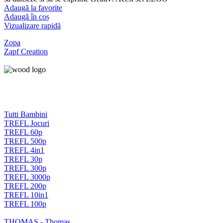
Adaugă la favorite
Adaugă în coș
Vizualizare rapidă
Zopa
Zapf Creation
Tutti Bambini
TREFL Jocuri
TREFL 60p
TREFL 500p
TREFL 4in1
TREFL 30p
TREFL 300p
TREFL 3000p
TREFL 200p
TREFL 10in1
TREFL 100p
THOMAS - Thomas