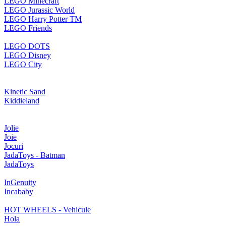
LEGO Minecraft
LEGO Jurassic World
LEGO Harry Potter TM
LEGO Friends
LEGO DOTS
LEGO Disney
LEGO City
Kinetic Sand
Kiddieland
Jolie
Joie
Jocuri
JadaToys - Batman
JadaToys
InGenuity
Incababy
HOT WHEELS - Vehicule
Hola