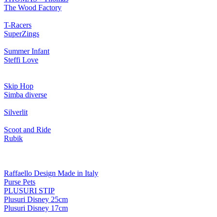
The Wood Factory
T-Racers
SuperZings
Summer Infant
Steffi Love
Skip Hop
Simba diverse
Silverlit
Scoot and Ride
Rubik
Raffaello Design Made in Italy
Purse Pets
PLUSURI STIP
Plusuri Disney 25cm
Plusuri Disney 17cm