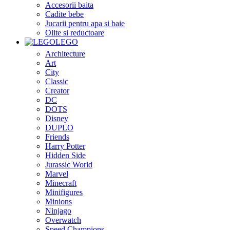
Accesorii baita
Cadite bebe
Jucarii pentru apa si baie
Olite si reductoare
LEGO
Architecture
Art
City
Classic
Creator
DC
DOTS
Disney
DUPLO
Friends
Harry Potter
Hidden Side
Jurassic World
Marvel
Minecraft
Minifigures
Minions
Ninjago
Overwatch
Speed Champions