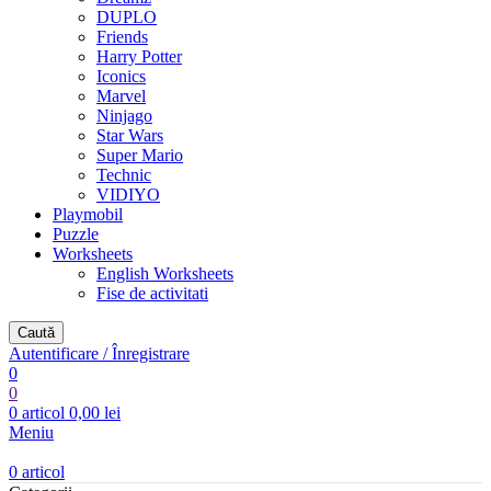
DUPLO
Friends
Harry Potter
Iconics
Marvel
Ninjago
Star Wars
Super Mario
Technic
VIDIYO
Playmobil
Puzzle
Worksheets
English Worksheets
Fise de activitati
Caută
Autentificare / Înregistrare
0
0
0
articol
0,00
lei
Meniu
0
articol