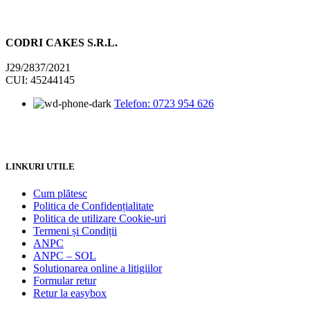
CODRI CAKES S.R.L.
J29/2837/2021
CUI: 45244145
Telefon: 0723 954 626
LINKURI UTILE
Cum plătesc
Politica de Confidențialitate
Politica de utilizare Cookie-uri
Termeni și Condiții
ANPC
ANPC – SOL
Solutionarea online a litigiilor
Formular retur
Retur la easybox