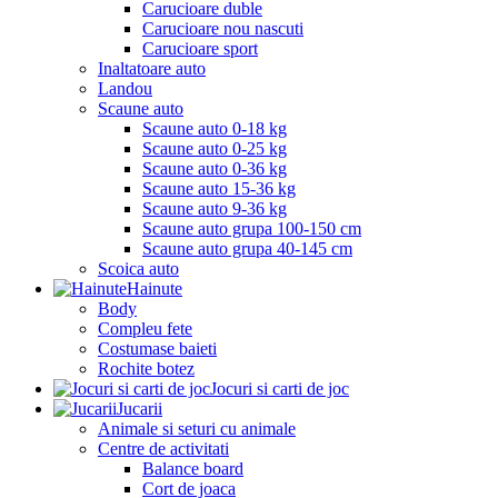
Carucioare duble
Carucioare nou nascuti
Carucioare sport
Inaltatoare auto
Landou
Scaune auto
Scaune auto 0-18 kg
Scaune auto 0-25 kg
Scaune auto 0-36 kg
Scaune auto 15-36 kg
Scaune auto 9-36 kg
Scaune auto grupa 100-150 cm
Scaune auto grupa 40-145 cm
Scoica auto
Hainute
Body
Compleu fete
Costumase baieti
Rochite botez
Jocuri si carti de joc
Jucarii
Animale si seturi cu animale
Centre de activitati
Balance board
Cort de joaca