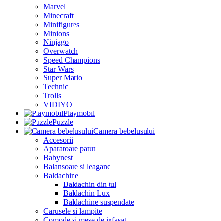
Marvel
Minecraft
Minifigures
Minions
Ninjago
Overwatch
Speed Champions
Star Wars
Super Mario
Technic
Trolls
VIDIYO
Playmobil
Puzzle
Camera bebelusului
Accesorii
Aparatoare patut
Babynest
Balansoare si leagane
Baldachine
Baldachin din tul
Baldachin Lux
Baldachine suspendate
Carusele si lampite
Comode si mese de infasat