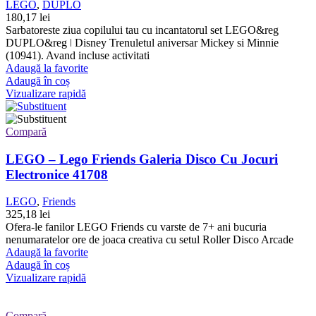
LEGO
,
DUPLO
180,17
lei
Sarbatoreste ziua copilului tau cu incantatorul set LEGO&reg
DUPLO&reg ǀ Disney Trenuletul aniversar Mickey si Minnie
(10941). Avand incluse activitati
Adaugă la favorite
Adaugă în coș
Vizualizare rapidă
Compară
LEGO – Lego Friends Galeria Disco Cu Jocuri
Electronice 41708
LEGO
,
Friends
325,18
lei
Ofera-le fanilor LEGO Friends cu varste de 7+ ani bucuria
nenumaratelor ore de joaca creativa cu setul Roller Disco Arcade
Adaugă la favorite
Adaugă în coș
Vizualizare rapidă
Compară