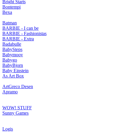
Bright Starts
Bontempi
Bexa
Batman
BARBIE - I can be
BARBIE - Fashionistas
BARBIE - Extra
Badabulle
BabySteps
Babymoov
Babygo
BabyBjorn
Baby Einstein
As Art Box
ArtGreco Desen
Apramo
WOW! STUFF
Sunny Games
Logis