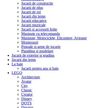
Jucarii de constructie
Jucarii de plus
Jucarii de rol
Jucarii din lemn
Jucarii educative
Jucarii muzicale
Jucarii si accesorii fetite
Masinute cu telecomanda
Masinute, Motociclete, Elicoptere, Avioane
Montessori
Pistoale si arme de jucarie
Plastilina si modelare
Jucarii de exterior si gradina
Jucarii din lemn
La baie
Jucarii pentru apa si baie
LEGO
Architecture
Avatar
City
Classic
Creator
Disney
DOTS
Dreamz