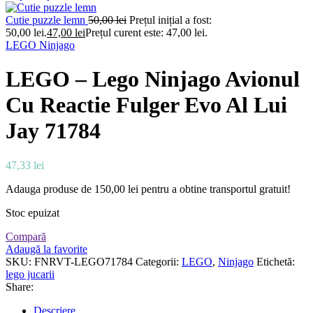
Cutie puzzle lemn
50,00
lei
Prețul inițial a fost:
50,00 lei.
47,00
lei
Prețul curent este: 47,00 lei.
LEGO Ninjago
LEGO – Lego Ninjago Avionul
Cu Reactie Fulger Evo Al Lui
Jay 71784
47,33
lei
Adauga produse de
150,00
lei
pentru a obtine transportul gratuit!
Stoc epuizat
Compară
Adaugă la favorite
SKU:
FNRVT-LEGO71784
Categorii:
LEGO
,
Ninjago
Etichetă:
lego jucarii
Share:
Descriere