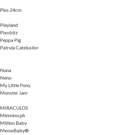
Plus 24cm
Playland
Pixobitz
Peppa Pig
Patrula Catelusilor
Nuna
Neno
My Little Pony
Monster Jam
MIRACULOS
Minmimcph
Million Baby
MeowBaby®