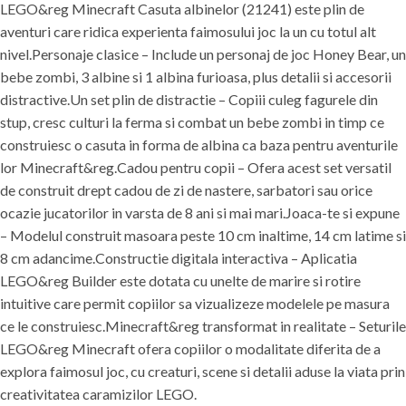
LEGO&reg Minecraft Casuta albinelor (21241) este plin de
aventuri care ridica experienta faimosului joc la un cu totul alt
nivel.Personaje clasice – Include un personaj de joc Honey Bear, un
bebe zombi, 3 albine si 1 albina furioasa, plus detalii si accesorii
distractive.Un set plin de distractie – Copiii culeg fagurele din
stup, cresc culturi la ferma si combat un bebe zombi in timp ce
construiesc o casuta in forma de albina ca baza pentru aventurile
lor Minecraft&reg.Cadou pentru copii – Ofera acest set versatil
de construit drept cadou de zi de nastere, sarbatori sau orice
ocazie jucatorilor in varsta de 8 ani si mai mari.Joaca-te si expune
– Modelul construit masoara peste 10 cm inaltime, 14 cm latime si
8 cm adancime.Constructie digitala interactiva – Aplicatia
LEGO&reg Builder este dotata cu unelte de marire si rotire
intuitive care permit copiilor sa vizualizeze modelele pe masura
ce le construiesc.Minecraft&reg transformat in realitate – Seturile
LEGO&reg Minecraft ofera copiilor o modalitate diferita de a
explora faimosul joc, cu creaturi, scene si detalii aduse la viata prin
creativitatea caramizilor LEGO.