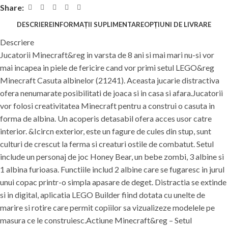
Share:
DESCRIERE
INFORMAȚII SUPLIMENTARE
OPȚIUNI DE LIVRARE
Descriere
Jucatorii Minecraft&reg in varsta de 8 ani si mai mari nu-si vor
mai incapea in piele de fericire cand vor primi setul LEGO&reg
Minecraft Casuta albinelor (21241). Aceasta jucarie distractiva
ofera nenumarate posibilitati de joaca si in casa si afara.Jucatorii
vor folosi creativitatea Minecraft pentru a construi o casuta in
forma de albina. Un acoperis detasabil ofera acces usor catre
interior. &Icircn exterior, este un fagure de cules din stup, sunt
culturi de crescut la ferma si creaturi ostile de combatut. Setul
include un personaj de joc Honey Bear, un bebe zombi, 3 albine si
1 albina furioasa. Functiile includ 2 albine care se fugaresc in jurul
unui copac printr-o simpla apasare de deget. Distractia se extinde
si in digital, aplicatia LEGO Builder fiind dotata cu unelte de
marire si rotire care permit copiilor sa vizualizeze modelele pe
masura ce le construiesc.Actiune Minecraft&reg – Setul