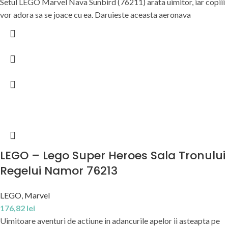
Setul LEGO Marvel Nava Sunbird (76211) arata uimitor, iar copiii
vor adora sa se joace cu ea. Daruieste aceasta aeronava
LEGO – Lego Super Heroes Sala Tronului
Regelui Namor 76213
LEGO
,
Marvel
176,82
lei
Uimitoare aventuri de actiune in adancurile apelor ii asteapta pe