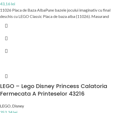
43,16
lei
11026 Placa de Baza AlbaPune bazele jocului imaginativ cu final
deschis cu LEGO Classic Placa de baza alba (11026). Masurand
LEGO – Lego Disney Princess Calatoria
Fermecata A Printeselor 43216
LEGO
,
Disney
352,24
lei