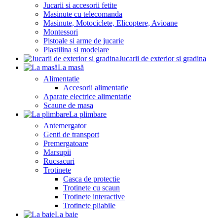
Jucarii si accesorii fetite
Masinute cu telecomanda
Masinute, Motociclete, Elicoptere, Avioane
Montessori
Pistoale si arme de jucarie
Plastilina si modelare
Jucarii de exterior si gradina
La masă
Alimentatie
Accesorii alimentatie
Aparate electrice alimentatie
Scaune de masa
La plimbare
Antemergator
Genti de transport
Premergatoare
Marsupii
Rucsacuri
Trotinete
Casca de protectie
Trotinete cu scaun
Trotinete interactive
Trotinete pliabile
La baie