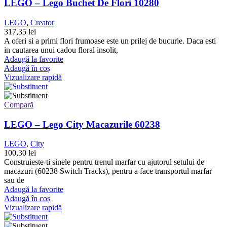
LEGO – Lego Buchet De Flori 10280
LEGO
,
Creator
317,35
lei
A oferi si a primi flori frumoase este un prilej de bucurie. Daca esti
in cautarea unui cadou floral insolit,
Adaugă la favorite
Adaugă în coș
Vizualizare rapidă
Compară
LEGO – Lego City Macazurile 60238
LEGO
,
City
100,30
lei
Construieste-ti sinele pentru trenul marfar cu ajutorul setului de
macazuri (60238 Switch Tracks), pentru a face transportul marfar
sau de
Adaugă la favorite
Adaugă în coș
Vizualizare rapidă