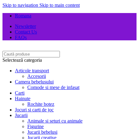
Skip to navigation
Skip to main content
Romana
Newsletter
Contact Us
FAQs
Selectează categoria
Articole transport
Accesorii
Camera bebelusului
Comode si mese de infasat
Carti
Hainute
Rochite botez
Jocuri si carti de joc
Jucarii
Animale si seturi cu animale
Figurine
Jucarii bebelusi
Jucarii creative