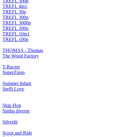
TREFL 500p
TREFL 4in1
TREFL 30p
TREFL 300p
TREFL 3000p
TREFL 200p
TREFL 10in1
TREFL 100p
THOMAS - Thomas
The Wood Factory
T-Racers
SuperZings
Summer Infant
Steffi Love
Skip Hop
Simba diverse
Silverlit
Scoot and Ride