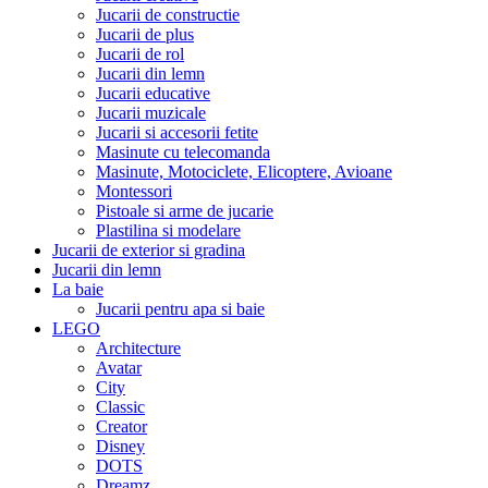
Jucarii de constructie
Jucarii de plus
Jucarii de rol
Jucarii din lemn
Jucarii educative
Jucarii muzicale
Jucarii si accesorii fetite
Masinute cu telecomanda
Masinute, Motociclete, Elicoptere, Avioane
Montessori
Pistoale si arme de jucarie
Plastilina si modelare
Jucarii de exterior si gradina
Jucarii din lemn
La baie
Jucarii pentru apa si baie
LEGO
Architecture
Avatar
City
Classic
Creator
Disney
DOTS
Dreamz