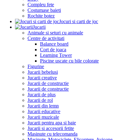
Compleu fete
Costumase baieti
Rochite botez
Jocuri si carti de joc
Jucarii
Animale si seturi cu animale
Centre de activitati
Balance board
Cort de joaca
Learning Tower
Piscine uscate cu bile colorate
Figurine
Jucarii bebelusi
Jucarii creative
Jucarii de constructie
Jucarii de constructie
Jucarii de plus
Jucarii de rol
Jucarii din lemn
Jucarii educative
Jucarii muzicale
Jucarii pentru apa si baie
Jucarii si accesorii fetite
Masinute cu telecomanda
Masinute, Motociclete, Elicoptere, Avioane