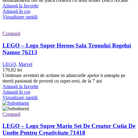
nenumaratelor ore de joaca creativa cu setul Roller Disco Arcade
Adaugă la favorite
Adaugă în coș
Vizualizare rapidă
Compară
LEGO – Lego Super Heroes Sala Tronului Regelui
Namor 76213
LEGO
,
Marvel
176,82
lei
Uimitoare aventuri de actiune in adancurile apelor ii asteapta pe
tinerii pasionati de povesti cu super-eroi, de la 7 ani
Adaugă la favorite
Adaugă în coș
Vizualizare rapidă
Compară
LEGO – Lego Super Mario Set De Creator Cutia De
Unelte Pentru Creativitate 71418