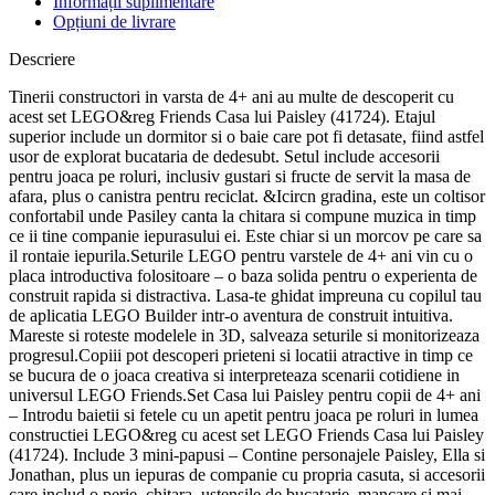
Informații suplimentare
Opțiuni de livrare
Descriere
Tinerii constructori in varsta de 4+ ani au multe de descoperit cu
acest set LEGO&reg Friends Casa lui Paisley (41724). Etajul
superior include un dormitor si o baie care pot fi detasate, fiind astfel
usor de explorat bucataria de dedesubt. Setul include accesorii
pentru joaca pe roluri, inclusiv gustari si fructe de servit la masa de
afara, plus o canistra pentru reciclat. &Icircn gradina, este un coltisor
confortabil unde Pasiley canta la chitara si compune muzica in timp
ce ii tine companie iepurasului ei. Este chiar si un morcov pe care sa
il rontaie iepurila.Seturile LEGO pentru varstele de 4+ ani vin cu o
placa introductiva folositoare – o baza solida pentru o experienta de
construit rapida si distractiva. Lasa-te ghidat impreuna cu copilul tau
de aplicatia LEGO Builder intr-o aventura de construit intuitiva.
Mareste si roteste modelele in 3D, salveaza seturile si monitorizeaza
progresul.Copiii pot descoperi prieteni si locatii atractive in timp ce
se bucura de o joaca creativa si interpreteaza scenarii cotidiene in
universul LEGO Friends.Set Casa lui Paisley pentru copii de 4+ ani
– Introdu baietii si fetele cu un apetit pentru joaca pe roluri in lumea
constructiei LEGO&reg cu acest set LEGO Friends Casa lui Paisley
(41724). Include 3 mini-papusi – Contine personajele Paisley, Ella si
Jonathan, plus un iepuras de companie cu propria casuta, si accesorii
care includ o perie, chitara, ustensile de bucatarie, mancare si mai