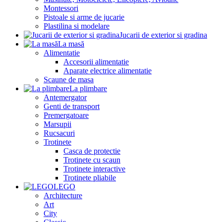
Montessori
Pistoale si arme de jucarie
Plastilina si modelare
Jucarii de exterior si gradina
La masă
Alimentatie
Accesorii alimentatie
Aparate electrice alimentatie
Scaune de masa
La plimbare
Antemergator
Genti de transport
Premergatoare
Marsupii
Rucsacuri
Trotinete
Casca de protectie
Trotinete cu scaun
Trotinete interactive
Trotinete pliabile
LEGO
Architecture
Art
City