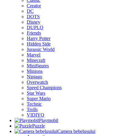
Classic
Creator
DC
DOTS
Disney
DUPLO
Friends
Harry Potter
Hidden Side
Jurassic World
Marvel
Minecraft
Minifigures
Minions
Ninjago
Overwatch
Speed Champions
Star Wars
Super Mario
Technic
Trolls
VIDIYO
Playmobil
Puzzle
Camera bebelusului