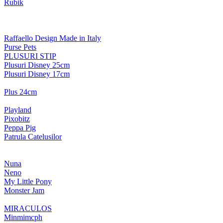
Rubik
Raffaello Design Made in Italy
Purse Pets
PLUSURI STIP
Plusuri Disney 25cm
Plusuri Disney 17cm
Plus 24cm
Playland
Pixobitz
Peppa Pig
Patrula Catelusilor
Nuna
Neno
My Little Pony
Monster Jam
MIRACULOS
Minmimcph