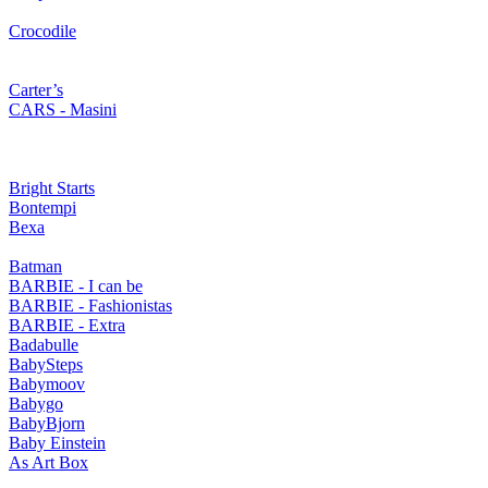
Crocodile
Carter’s
CARS - Masini
Bright Starts
Bontempi
Bexa
Batman
BARBIE - I can be
BARBIE - Fashionistas
BARBIE - Extra
Badabulle
BabySteps
Babymoov
Babygo
BabyBjorn
Baby Einstein
As Art Box