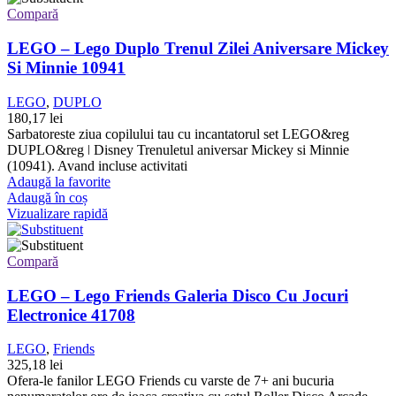
Compară
LEGO – Lego Duplo Trenul Zilei Aniversare Mickey
Si Minnie 10941
LEGO
,
DUPLO
180,17
lei
Sarbatoreste ziua copilului tau cu incantatorul set LEGO&reg
DUPLO&reg ǀ Disney Trenuletul aniversar Mickey si Minnie
(10941). Avand incluse activitati
Adaugă la favorite
Adaugă în coș
Vizualizare rapidă
Compară
LEGO – Lego Friends Galeria Disco Cu Jocuri
Electronice 41708
LEGO
,
Friends
325,18
lei
Ofera-le fanilor LEGO Friends cu varste de 7+ ani bucuria