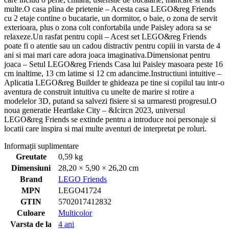
multe.O casa plina de prietenie – Acesta casa LEGO&reg Friends
cu 2 etaje contine o bucatarie, un dormitor, o baie, o zona de servit
exterioara, plus o zona colt confortabila unde Paisley adora sa se
relaxeze.Un rasfat pentru copii – Acest set LEGO&reg Friends
poate fi o atentie sau un cadou distractiv pentru copiii in varsta de 4
ani si mai mari care adora joaca imaginativa.Dimensionat pentru
joaca – Setul LEGO&reg Friends Casa lui Paisley masoara peste 16
cm inaltime, 13 cm latime si 12 cm adancime.Instructiuni intuitive –
Aplicatia LEGO&reg Builder te ghideaza pe tine si copilul tau intr-o
aventura de construit intuitiva cu unelte de marire si rotire a
modelelor 3D, putand sa salvezi fisiere si sa urmaresti progresul.O
noua generatie Heartlake City – &Icircn 2023, universul
LEGO&reg Friends se extinde pentru a introduce noi personaje si
locatii care inspira si mai multe aventuri de interpretat pe roluri.
Informații suplimentare
Greutate
0,59 kg
Dimensiuni
28,20 × 5,90 × 26,20 cm
Brand
LEGO Friends
MPN
LEGO41724
GTIN
5702017412832
Culoare
Multicolor
Varsta de la
4 ani