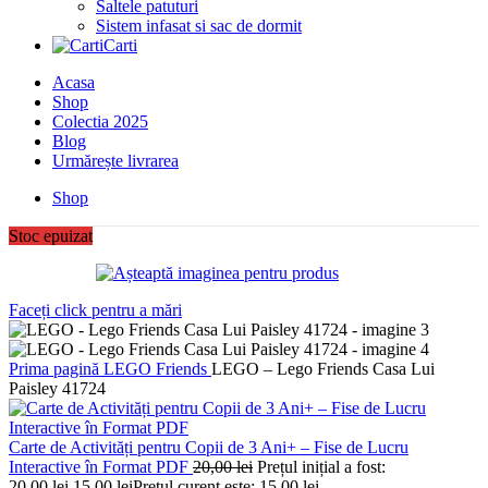
Saltele patuturi
Sistem infasat si sac de dormit
Carti
Acasa
Shop
Colectia 2025
Blog
Urmărește livrarea
Shop
Stoc epuizat
Faceți click pentru a mări
Prima pagină
LEGO
Friends
LEGO – Lego Friends Casa Lui
Paisley 41724
Carte de Activități pentru Copii de 3 Ani+ – Fise de Lucru
Interactive în Format PDF
20,00
lei
Prețul inițial a fost:
20,00 lei.
15,00
lei
Prețul curent este: 15,00 lei.