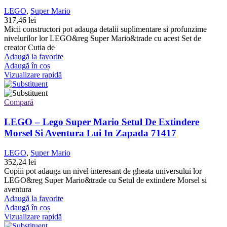
LEGO
,
Super Mario
317,46
lei
Micii constructori pot adauga detalii suplimentare si profunzime
nivelurilor lor LEGO&reg Super Mario&trade cu acest Set de
creator Cutia de
Adaugă la favorite
Adaugă în coș
Vizualizare rapidă
Compară
LEGO – Lego Super Mario Setul De Extindere
Morsel Si Aventura Lui In Zapada 71417
LEGO
,
Super Mario
352,24
lei
Copiii pot adauga un nivel interesant de gheata universului lor
LEGO&reg Super Mario&trade cu Setul de extindere Morsel si
aventura
Adaugă la favorite
Adaugă în coș
Vizualizare rapidă