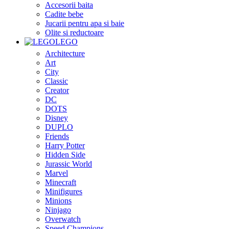
Accesorii baita
Cadite bebe
Jucarii pentru apa si baie
Olite si reductoare
LEGO
Architecture
Art
City
Classic
Creator
DC
DOTS
Disney
DUPLO
Friends
Harry Potter
Hidden Side
Jurassic World
Marvel
Minecraft
Minifigures
Minions
Ninjago
Overwatch
Speed Champions