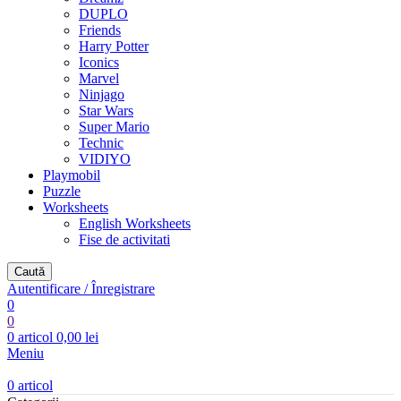
DUPLO
Friends
Harry Potter
Iconics
Marvel
Ninjago
Star Wars
Super Mario
Technic
VIDIYO
Playmobil
Puzzle
Worksheets
English Worksheets
Fise de activitati
Caută
Autentificare / Înregistrare
0
0
0
articol
0,00
lei
Meniu
0
articol