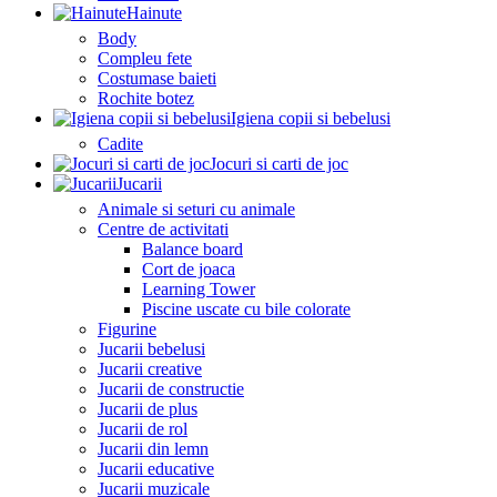
Hainute
Body
Compleu fete
Costumase baieti
Rochite botez
Igiena copii si bebelusi
Cadite
Jocuri si carti de joc
Jucarii
Animale si seturi cu animale
Centre de activitati
Balance board
Cort de joaca
Learning Tower
Piscine uscate cu bile colorate
Figurine
Jucarii bebelusi
Jucarii creative
Jucarii de constructie
Jucarii de plus
Jucarii de rol
Jucarii din lemn
Jucarii educative
Jucarii muzicale