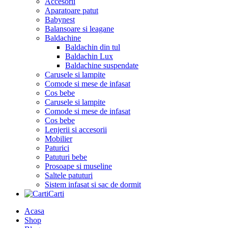
Accesorii
Aparatoare patut
Babynest
Balansoare si leagane
Baldachine
Baldachin din tul
Baldachin Lux
Baldachine suspendate
Carusele si lampite
Comode si mese de infasat
Cos bebe
Carusele si lampite
Comode si mese de infasat
Cos bebe
Lenjerii si accesorii
Mobilier
Paturici
Patuturi bebe
Prosoape si museline
Saltele patuturi
Sistem infasat si sac de dormit
Carti
Acasa
Shop