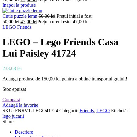
Inapoi la produse
Cutie puzzle lemn
50,00
lei
Prețul inițial a fost:
50,00 lei.
47,00
lei
Prețul curent este: 47,00 lei.
LEGO Friends
LEGO – Lego Friends Casa
Lui Paisley 41724
233,68
lei
Adauga produse de
150,00
lei
pentru a obtine transportul gratuit!
Stoc epuizat
Compară
Adaugă la favorite
SKU:
FNRVT-LEGO41724
Categorii:
Friends
,
LEGO
Etichetă:
lego jucarii
Share:
Descriere