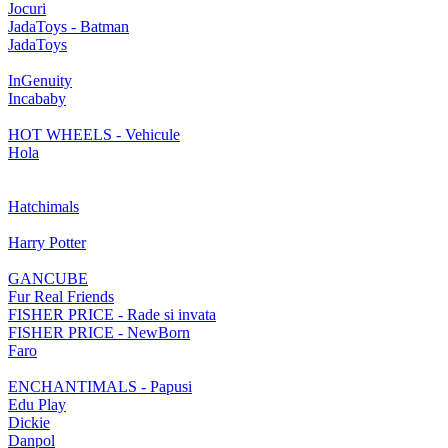
Jocuri
JadaToys - Batman
JadaToys
InGenuity
Incababy
HOT WHEELS - Vehicule
Hola
Hatchimals
Harry Potter
GANCUBE
Fur Real Friends
FISHER PRICE - Rade si invata
FISHER PRICE - NewBorn
Faro
ENCHANTIMALS - Papusi
Edu Play
Dickie
Danpol