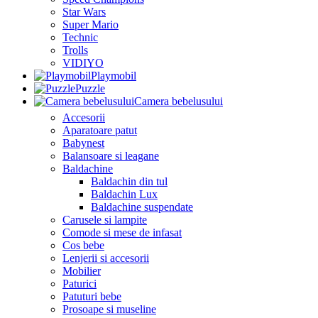
Star Wars
Super Mario
Technic
Trolls
VIDIYO
Playmobil
Puzzle
Camera bebelusului
Accesorii
Aparatoare patut
Babynest
Balansoare si leagane
Baldachine
Baldachin din tul
Baldachin Lux
Baldachine suspendate
Carusele si lampite
Comode si mese de infasat
Cos bebe
Lenjerii si accesorii
Mobilier
Paturici
Patuturi bebe
Prosoape si museline